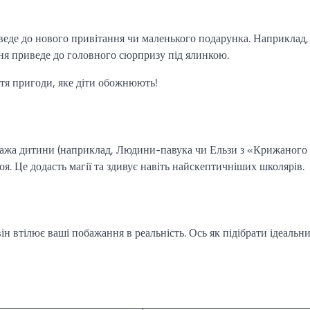
 веде до нового привітання чи маленького подарунка. Наприклад,
ня приведе до головного сюрпризу під ялинкою.
ття пригоди, яке діти обожнюють!
онажа дитини (наприклад, Людини-павука чи Ельзи з «Крижаного
роя. Це додасть магії та здивує навіть найскептичніших школярів.
 втілює ваші побажання в реальність. Ось як підібрати ідеальн