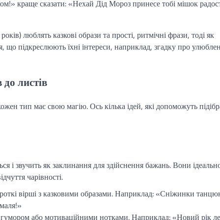
ом!» краще сказати: «Нехай Дід Мороз принесе тобі мішок радост
оків) люблять казкові образи та прості, ритмічні фрази, тоді як
я, що підкреслюють їхні інтереси, наприклад, згадку про улюбле
 до листів
ожен тип має свою магію. Ось кілька ідей, які допоможуть підіб
ься і звучить як заклинання для здійснення бажань. Вони ідеальн
ідчуття чарівності.
ороткі вірші з казковими образами. Наприклад: «Сніжинки танцю
 маля!»
 гумором або мотиваційними нотками. Наприклад: «Новий рік ле