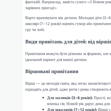
фантазій. Наприклад, замість сухого «З Новим рок
чарівних пригод!»
Варто враховувати вік дитини. Молодші діти (3–6 р
школярі (7–12 років) оцінять гумор або привітанн
гру чи хобі.
Види привітань для дітей: від віршів
Привітання можуть бути різними за формою, але к
ідеальний варіант для вашої дитини.
Віршовані привітання
Вірші — це мелодія свята, яка легко запам’ятовуєт
підходять для дітей, адже ритм і рима створюють в
Для малюків (3–6 років):
Прості, к
ялинка сія, Новий рік дарує дива для
Для школярів (7–12 років):
Вірші з