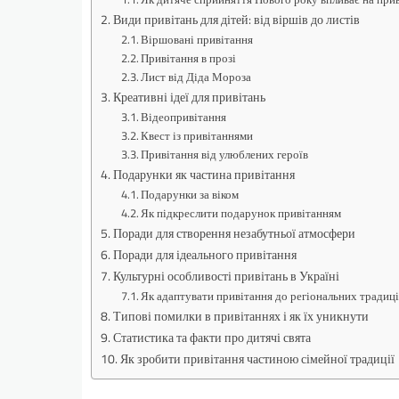
Види привітань для дітей: від віршів до листів
Віршовані привітання
Привітання в прозі
Лист від Діда Мороза
Креативні ідеї для привітань
Відеопривітання
Квест із привітаннями
Привітання від улюблених героїв
Подарунки як частина привітання
Подарунки за віком
Як підкреслити подарунок привітанням
Поради для створення незабутньої атмосфери
Поради для ідеального привітання
Культурні особливості привітань в Україні
Як адаптувати привітання до регіональних традиц
Типові помилки в привітаннях і як їх уникнути
Статистика та факти про дитячі свята
Як зробити привітання частиною сімейної традиції