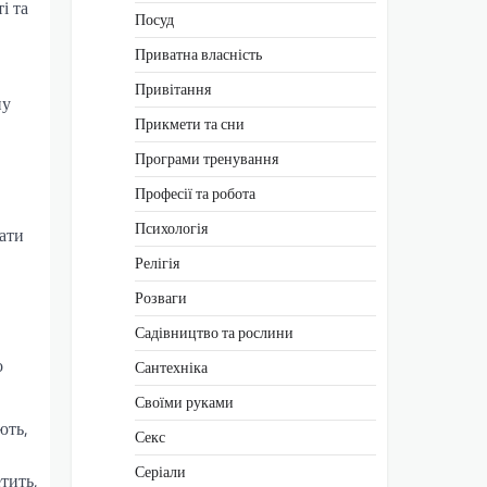
і та
Посуд
Приватна власність
Привітання
ну
Прикмети та сни
Програми тренування
Професії та робота
Психологія
рати
Релігія
Розваги
Садівництво та рослини
о
Сантехніка
Своїми руками
ють,
Секс
Серіали
тить,