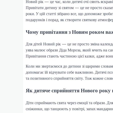
Новий рік — це час, коли дитячі очі сяють яскрав
Привітати дитину зі святом — це не просто сказати
роки. У цій статті зібрано все, що допоможе зроб
подарунків і порад, як створити святкову атмосфе
Чому привітання з Новим роком важ
Для дітей Новий рік — це не просто зміна календ
уява малює образи Діда Мороза, який мчить на сан
Привітання стають частиною цієї казки, адже вони
Коли ми звертаємося до дитини зі щирими словами
допомагає їй відчувати себе важливою. Дитячі пс
та позитивного сприйняття світу. Тож кожне слов
Як дитяче сприйняття Нового року 
Діти сприймають свята через емоції та образи. Дл
сніжинки, що танцюють у повітрі, запах мандарині