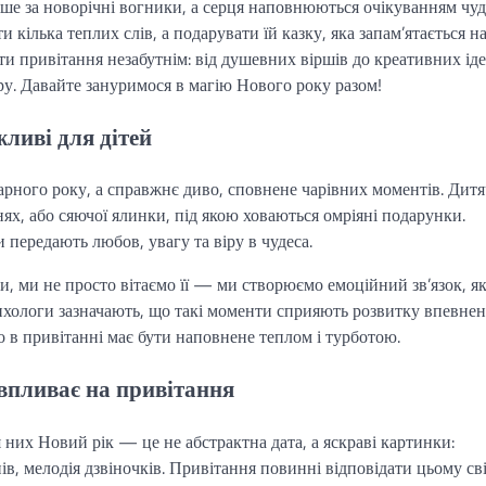
іше за новорічні вогники, а серця наповнюються очікуванням чуд
 кілька теплих слів, а подарувати їй казку, яка запам’ятається н
ити привітання незабутнім: від душевних віршів до креативних ід
ру. Давайте зануримося в магію Нового року разом!
ливі для дітей
арного року, а справжнє диво, сповнене чарівних моментів. Дитя
ях, або сяючої ялинки, під якою ховаються омріяні подарунки.
 передають любов, увагу та віру в чудеса.
, ми не просто вітаємо її — ми створюємо емоційний зв’язок, я
ихологи зазначають, що такі моменти сприяють розвитку впевнен
о в привітанні має бути наповнене теплом і турботою.
впливає на привітання
я них Новий рік — це не абстрактна дата, а яскраві картинки:
в, мелодія дзвіночків. Привітання повинні відповідати цьому св