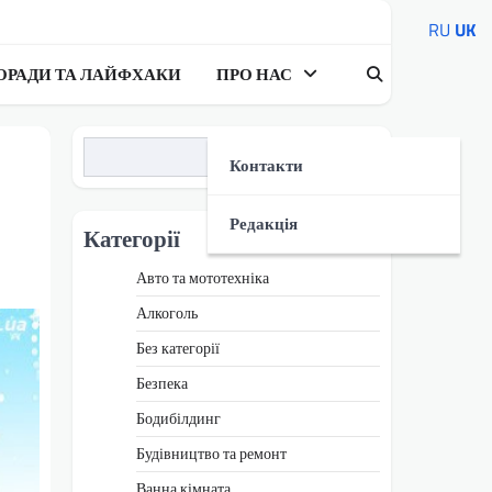
RU
UK
ОРАДИ ТА ЛАЙФХАКИ
ПРО НАС
Пошук
Контакти
Редакція
Категорії
Авто та мототехніка
Алкоголь
Без категорії
Безпека
Бодибілдинг
Будівництво та ремонт
Ванна кімната