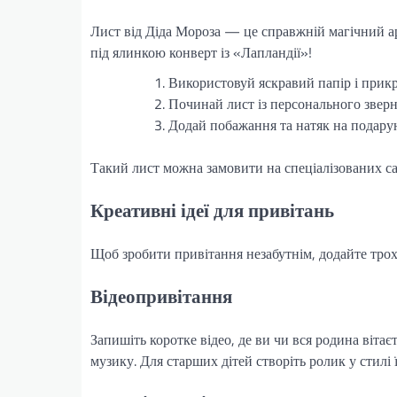
Лист від Діда Мороза — це справжній магічний арт
під ялинкою конверт із «Лапландії»!
Використовуй яскравий папір і прик
Починай лист із персонального зверне
Додай побажання та натяк на подару
Такий лист можна замовити на спеціалізованих са
Креативні ідеї для привітань
Щоб зробити привітання незабутнім, додайте трохи
Відеопривітання
Запишіть коротке відео, де ви чи вся родина віта
музику. Для старших дітей створіть ролик у стил