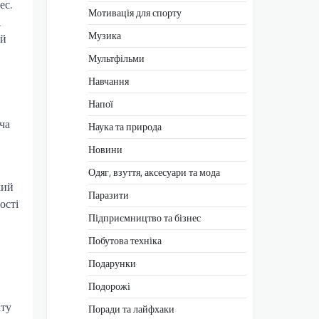
ес.
Мотивація для спорту
а
Музика
ей
Мультфільми
Навчання
Напої
ча
Наука та природа
Новини
Одяг, взуття, аксесуари та мода
кий
Паразити
ості
Підприємництво та бізнес
Побутова техніка
Подарунки
Подорожі
іту
Поради та лайфхаки