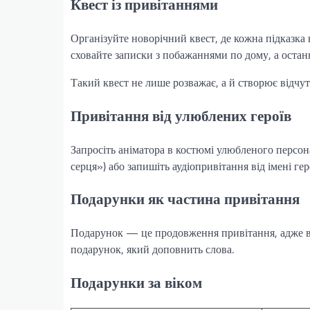
Квест із привітаннями
Організуйте новорічний квест, де кожна підказка
сховайте записки з побажаннями по дому, а остан
Такий квест не лише розважає, а й створює відчу
Привітання від улюблених героїв
Запросіть аніматора в костюмі улюбленого перс
серця») або запишіть аудіопривітання від імені ге
Подарунки як частина привітання
Подарунок — це продовження привітання, адже він
подарунок, який доповнить слова.
Подарунки за віком