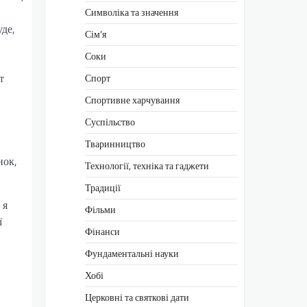
Символіка та значення
уде,
Сім’я
Соки
т
Спорт
Спортивне харчування
Суспільство
Тваринництво
нок,
Технології, техніка та гаджети
Традиції
 я
Фільми
ї
Фінанси
Фундаментальні науки
Хобі
Церковні та святкові дати