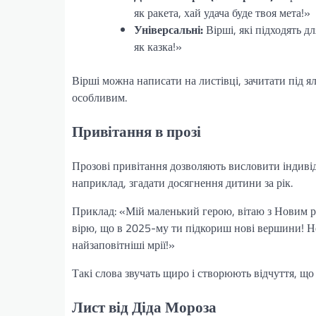
як ракета, хай удача буде твоя мета!»
Універсальні:
Вірші, які підходять д
як казка!»
Вірші можна написати на листівці, зачитати під я
особливим.
Привітання в прозі
Прозові привітання дозволяють висловити індивіду
наприклад, згадати досягнення дитини за рік.
Приклад: «Мій маленький герою, вітаю з Новим рок
вірю, що в 2025-му ти підкориш нові вершини! Не
найзаповітніші мрії!»
Такі слова звучать щиро і створюють відчуття, що
Лист від Діда Мороза