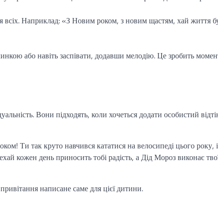
ля всіх. Наприклад: «З Новим роком, з новим щастям, хай життя б
линкою або навіть заспівати, додавши мелодію. Це зробить момен
альність. Вони підходять, коли хочеться додати особистий відті
ом! Ти так круто навчився кататися на велосипеді цього року, і
хай кожен день приносить тобі радість, а Дід Мороз виконає тво
 привітання написане саме для цієї дитини.