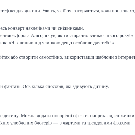
ефакт для дитини. Уявіть, як її очі загоряються, коли вона знахо
рась конверт наклейками чи сніжинками.
ння: «Дорога Алісо, я чув, як ти старанно вчилася цього року!»
нок: «Я залишив під ялинкою дещо особливе для тебе!»
йтах або створити самостійно, використавши шаблони з інтернет
 фантазії. Ось кілька способів, які здивують дитину.
єте дитину. Можна додати новорічні ефекти, наприклад, сніжинки
і їхніх улюблених блогерів — з жартами та трендовими фразами.