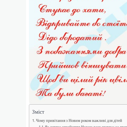
Зміст
Чому привітання з Новим роком важливі для дітей
Як дитяче сприйняття Нового року впливає на при