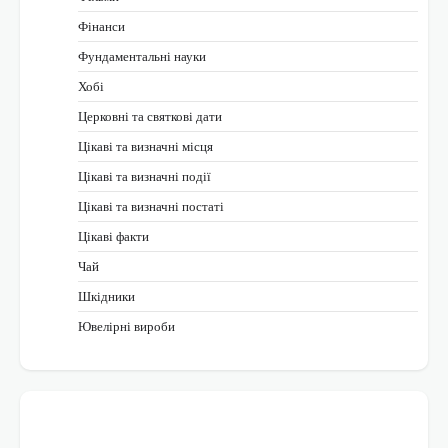
Фінанси
Фундаментальні науки
Хобі
Церковні та святкові дати
Цікаві та визначні місця
Цікаві та визначні події
Цікаві та визначні постаті
Цікаві факти
Чай
Шкідники
Ювелірні вироби