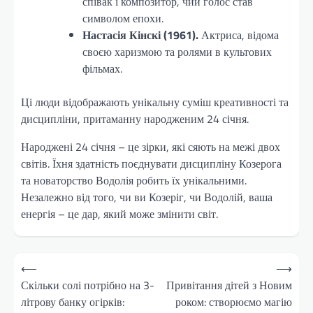
співак і композитор, чий голос став
символом епохи.
Настасія Кінскі (1961).
Актриса, відома
своєю харизмою та ролями в культових
фільмах.
Ці люди відображають унікальну суміш креативності та
дисципліни, притаманну народженим 24 січня.
Народжені 24 січня – це зірки, які сяють на межі двох
світів. Їхня здатність поєднувати дисципліну Козерога
та новаторство Водолія робить їх унікальними.
Незалежно від того, чи ви Козеріг, чи Водолій, ваша
енергія – це дар, який може змінити світ.
Навігація
⟵
⟶
записів
Скільки солі потрібно на 3-
Привітання дітей з Новим
літрову банку огірків:
роком: створюємо магію