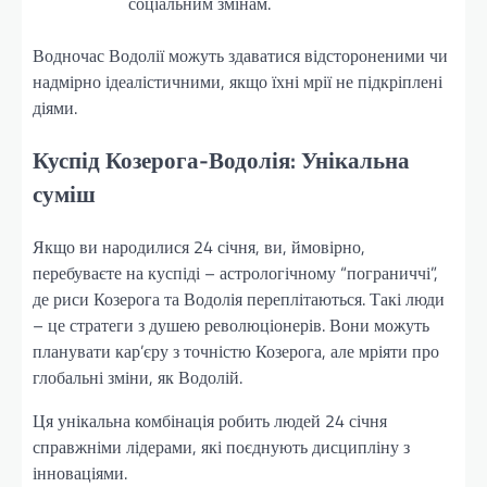
соціальним змінам.
Водночас Водолії можуть здаватися відстороненими чи
надмірно ідеалістичними, якщо їхні мрії не підкріплені
діями.
Куспід Козерога-Водолія: Унікальна
суміш
Якщо ви народилися 24 січня, ви, ймовірно,
перебуваєте на куспіді – астрологічному “пограниччі”,
де риси Козерога та Водолія переплітаються. Такі люди
– це стратеги з душею революціонерів. Вони можуть
планувати кар’єру з точністю Козерога, але мріяти про
глобальні зміни, як Водолій.
Ця унікальна комбінація робить людей 24 січня
справжніми лідерами, які поєднують дисципліну з
інноваціями.