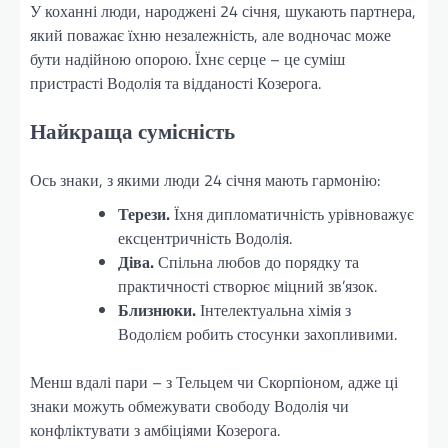
У коханні люди, народжені 24 січня, шукають партнера,
який поважає їхню незалежність, але водночас може
бути надійною опорою. Їхнє серце – це суміш
пристрасті Водолія та відданості Козерога.
Найкраща сумісність
Ось знаки, з якими люди 24 січня мають гармонію:
Терези.
Їхня дипломатичність урівноважує
ексцентричність Водолія.
Діва.
Спільна любов до порядку та
практичності створює міцний зв’язок.
Близнюки.
Інтелектуальна хімія з
Водолієм робить стосунки захопливими.
Менш вдалі пари – з Тельцем чи Скорпіоном, адже ці
знаки можуть обмежувати свободу Водолія чи
конфліктувати з амбіціями Козерога.