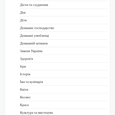
Дієти та схуднення
Дім
Діти
Домашнє господарство
Домашні улюбленці
Домашній затишок
Закони України
Здоров'я
Ігри
Історія
Їжа та кулінарія
Квіти
Космос
Краса
Культура та мистецтво