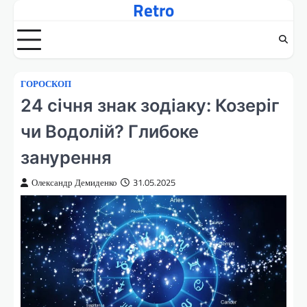
Retro
Перейти
до
вмісту
ГОРОСКОП
24 січня знак зодіаку: Козеріг
чи Водолій? Глибоке
занурення
Олександр Демиденко
31.05.2025