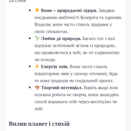
24 січня:
Вони – природжені лідери.
Завдяки
поєднанню амбітності Козерога та харизми
Водолія, вони часто стають лідерами у
своїх спільнотах.
Любов до природи.
Багато хто з них
відчуває особливий зв’язок із природою,
що проявляється в хобі, як-от садівництво
чи походи.
Енергія змін.
Вони часто стають
ініціаторами змін у своєму оточенні, будь
то нова традиція чи соціальний проєкт.
Творчий потенціал.
Навіть якщо їхня
основна робота не творча, вони знаходять
спосіб виражати себе через мистецтво чи
хобі.
Вплив планет і стихій