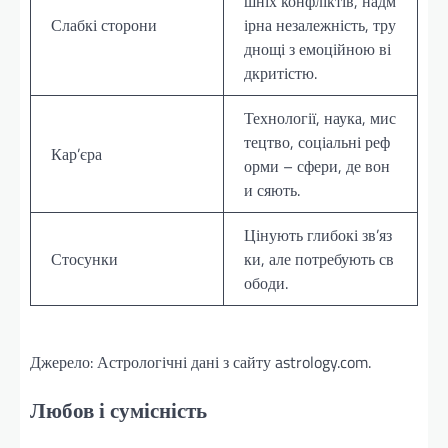
шніх конфліктів, надм
Слабкі сторони
ірна незалежність, тру
днощі з емоційною ві
дкритістю.
Технології, наука, мис
тецтво, соціальні реф
Кар’єра
орми – сфери, де вон
и сяють.
Цінують глибокі зв’яз
Стосунки
ки, але потребують св
ободи.
Джерело: Астрологічні дані з сайту astrology.com.
Любов і сумісність