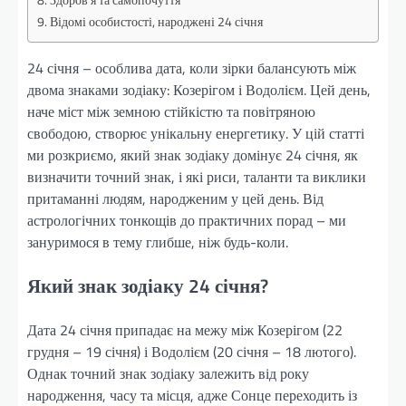
Здоров’я та самопочуття
Відомі особистості, народжені 24 січня
24 січня – особлива дата, коли зірки балансують між
двома знаками зодіаку: Козерігом і Водолієм. Цей день,
наче міст між земною стійкістю та повітряною
свободою, створює унікальну енергетику. У цій статті
ми розкриємо, який знак зодіаку домінує 24 січня, як
визначити точний знак, і які риси, таланти та виклики
притаманні людям, народженим у цей день. Від
астрологічних тонкощів до практичних порад – ми
зануримося в тему глибше, ніж будь-коли.
Який знак зодіаку 24 січня?
Дата 24 січня припадає на межу між Козерігом (22
грудня – 19 січня) і Водолієм (20 січня – 18 лютого).
Однак точний знак зодіаку залежить від року
народження, часу та місця, адже Сонце переходить із