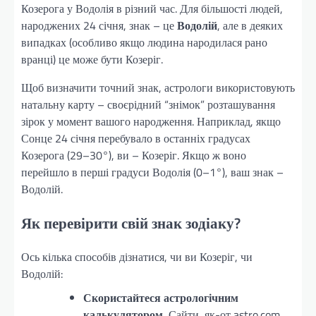
Козерога у Водолія в різний час. Для більшості людей,
народжених 24 січня, знак – це
Водолій
, але в деяких
випадках (особливо якщо людина народилася рано
вранці) це може бути Козеріг.
Щоб визначити точний знак, астрологи використовують
натальну карту – своєрідний “знімок” розташування
зірок у момент вашого народження. Наприклад, якщо
Сонце 24 січня перебувало в останніх градусах
Козерога (29–30°), ви – Козеріг. Якщо ж воно
перейшло в перші градуси Водолія (0–1°), ваш знак –
Водолій.
Як перевірити свій знак зодіаку?
Ось кілька способів дізнатися, чи ви Козеріг, чи
Водолій:
Скористайтеся астрологічним
калькулятором.
Сайти, як-от astro.com,