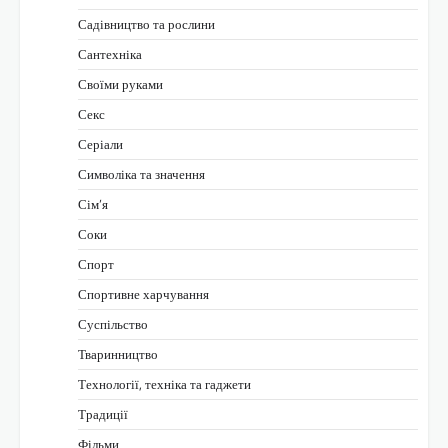
Садівництво та рослини
Сантехніка
Своїми руками
Секс
Серіали
Символіка та значення
Сім’я
Соки
Спорт
Спортивне харчування
Суспільство
Тваринництво
Технології, техніка та гаджети
Традиції
Фільми