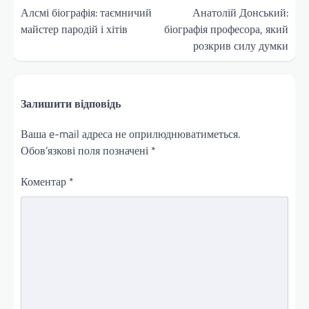
записів
Алсмі біографія: таємничий
Анатолій Донський:
майстер пародій і хітів
біографія професора, який
розкрив силу думки
Залишити відповідь
Ваша e-mail адреса не оприлюднюватиметься.
Обов’язкові поля позначені
*
Коментар
*