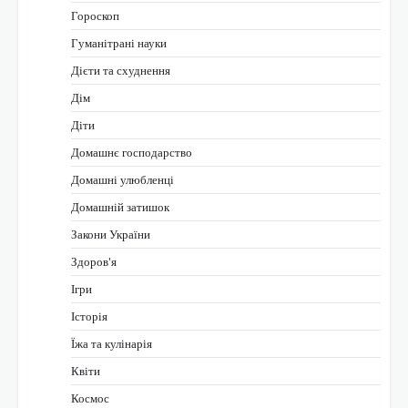
Гороскоп
Гуманітрані науки
Дієти та схуднення
Дім
Діти
Домашнє господарство
Домашні улюбленці
Домашній затишок
Закони України
Здоров'я
Ігри
Історія
Їжа та кулінарія
Квіти
Космос