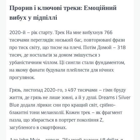
Прорив і ключові треки: Емоційний
вибух у підпіллі
2020-й – рік старту. Трек На мне вибухнув 766
тисячами переглядів: низький бас, повторювані фрази
про тиск світу, що тисне на плечі. Потім Домой – 318
тисяч, де ностальгія за домом змішується з
урбаністичним чіллом. Ці сингли стали фундаментом,
на якому фанати будували плейлисти для нічних
прогулянок.
Грязь, листопад 2020-го, з 497 тисячами – гімн бруду
життя, де грязь не лише зовні, а й у душі. Dreams і Silver
Blue додали лірики: сни про кращий світ, срібно-
блакитні тони меланхолії. Кожен трек – як фрагмент
пазла, що збирається в портрет покоління Z,
загубленого в смартфонах.
Але John Muir – король. “На моей ладони 48 dollar, я