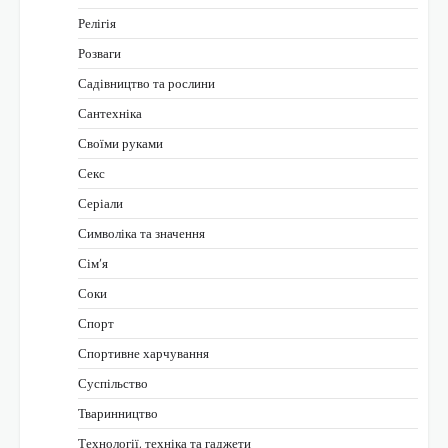
Релігія
Розваги
Садівництво та рослини
Сантехніка
Своїми руками
Секс
Серіали
Символіка та значення
Сім’я
Соки
Спорт
Спортивне харчування
Суспільство
Тваринництво
Технології, техніка та гаджети