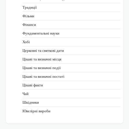
Традиції
Фільми
Фінанси
Фундаментальні науки
Хобі
Церковні та святкові дати
Цікаві та визначні місця
Цікаві та визначні події
Цікаві та визначні постаті
Цікаві факти
Чай
Шкідники
Ювелірні вироби