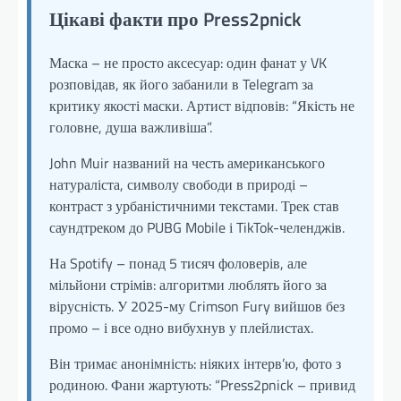
Цікаві факти про Press2pnick
Маска – не просто аксесуар: один фанат у VK
розповідав, як його забанили в Telegram за
критику якості маски. Артист відповів: “Якість не
головне, душа важливіша”.
John Muir названий на честь американського
натураліста, символу свободи в природі –
контраст з урбаністичними текстами. Трек став
саундтреком до PUBG Mobile і TikTok-челенджів.
На Spotify – понад 5 тисяч фоловерів, але
мільйони стрімів: алгоритми люблять його за
вірусність. У 2025-му Crimson Fury вийшов без
промо – і все одно вибухнув у плейлистах.
Він тримає анонімність: ніяких інтерв’ю, фото з
родиною. Фани жартують: “Press2pnick – привид