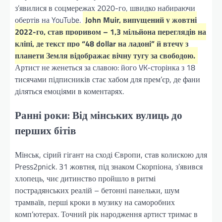
з’явилися в соцмережах 2020-го, швидко набираючи
обертів на YouTube.
John Muir, випущений у жовтні
2022-го, став проривом – 1,3 мільйона переглядів на
кліпі, де текст про “48 dollar на ладоні” й втечу з
планети Земля відображає вічну тугу за свободою.
Артист не женеться за славою: його VK-сторінка з 18
тисячами підписників стає хабом для прем’єр, де фани
діляться емоціями в коментарях.
Ранні роки: Від мінських вулиць до
перших бітів
Мінськ, сірий гігант на сході Європи, став колискою для
Press2pnick. 31 жовтня, під знаком Скорпіона, з’явився
хлопець, чиє дитинство пройшло в ритмі
пострадянських реалій – бетонні панельки, шум
трамваїв, перші кроки в музику на саморобних
комп’ютерах. Точний рік народження артист тримає в