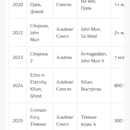
На мне,
2020
Грязь,
Сингли
1+ млн
Грязь
Домой
Сборник,
Альбом/
John Muir,
2022
John
2+ млн
Сингл
So West
Muir
Сборник
Armageddon,
2023
Альбом
1 млн
2
John Muir II
Echo in
Eternity,
Альбом/
Kilian,
2024
800 тис
Kilian,
Сингли
Выстрелы
Ghost
Crimson
Fury,
Альбом/
Тёмные
2025
500 тис
Тёмные
Сингл
воды, 4