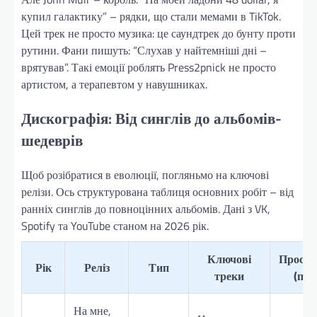
купил галактику” – рядки, що стали мемами в TikTok.
Цей трек не просто музика: це саундтрек до бунту проти
рутини. Фани пишуть: “Слухав у найтемніші дні –
врятував”. Такі емоції роблять Press2pnick не просто
артистом, а терапевтом у навушниках.
Дискографія: Від синглів до альбомів-
шедеврів
Щоб розібратися в еволюції, погляньмо на ключові
релізи. Ось структурована таблиця основних робіт – від
ранніх синглів до повноцінних альбомів. Дані з VK,
Spotify та YouTube станом на 2026 рік.
Ключові
Прослу
Рік
Реліз
Тип
треки
(при
На мне,