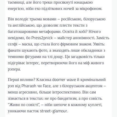
таємниці, але його треки просякнуті юнацькою
енергією, ніби ехо підліткових ночей за мікрофоном.
Він володіє трьома мовами – російською, білоруською
та англійською, що дозволяє плести тексти з
багатошаровими метафорами. Освіта й хобі? Нічого
невідомо, бо Press2pnick – майстер анонімності. Замість
селфі – маска, що стала його фірмовим знаком. Уявіть:
фанати шукають фото, а знаходять лише обкладинки з
темними фігурами на тлі дощу. Ця загадковість тільки
підігріває інтерес, перетворюючи його на міф живого
рэпера.
Перші впливи? Класика doomer wave й кримінальний
рэп від Pharaoh чи Face, але з білоруським акцентом –
менш агресивно, більше інтроспективно. Він сам
зізнається в текстах: не про бандитизм, а про совість.
“Живи по совісті”, – ніби шепоче в кожному куплеті,
уникаючи пасток street-glamour.