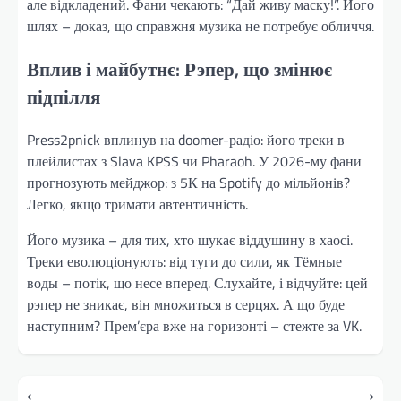
але відкладений. Фани чекають: “Дай живу маску!”. Його
шлях – доказ, що справжня музика не потребує обличчя.
Вплив і майбутнє: Рэпер, що змінює
підпілля
Press2pnick вплинув на doomer-радіо: його треки в
плейлистах з Slava KPSS чи Pharaoh. У 2026-му фани
прогнозують мейджор: з 5К на Spotify до мільйонів?
Легко, якщо тримати автентичність.
Його музика – для тих, хто шукає віддушину в хаосі.
Треки еволюціонують: від туги до сили, як Тёмные
воды – потік, що несе вперед. Слухайте, і відчуйте: цей
рэпер не зникає, він множиться в серцях. А що буде
наступним? Прем’єра вже на горизонті – стежте за VK.
Навігація
⟵
⟶