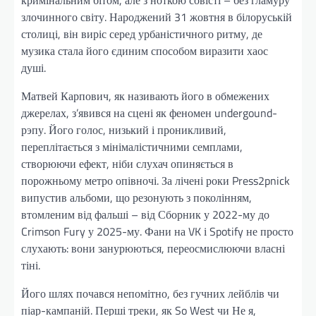
кримінальним бітом, але з ноткою совісті – без гламуру
злочинного світу. Народжений 31 жовтня в білоруській
столиці, він виріс серед урбаністичного ритму, де
музика стала його єдиним способом виразити хаос
душі.
Матвей Карпович, як називають його в обмежених
джерелах, з’явився на сцені як феномен undergound-
рэпу. Його голос, низький і проникливий,
переплітається з мінімалістичними семплами,
створюючи ефект, ніби слухач опиняється в
порожньому метро опівночі. За лічені роки Press2pnick
випустив альбоми, що резонують з поколінням,
втомленим від фальші – від Сборник у 2022-му до
Crimson Fury у 2025-му. Фани на VK і Spotify не просто
слухають: вони занурюються, переосмислюючи власні
тіні.
Його шлях почався непомітно, без гучних лейблів чи
піар-кампаній. Перші треки, як So West чи Не я,