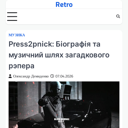
Retro
Перейти
до
вмісту
МУЗИКА
Press2pnick: Біографія та
музичний шлях загадкового
рэпера
Олександр Демиденко
07.04.2026