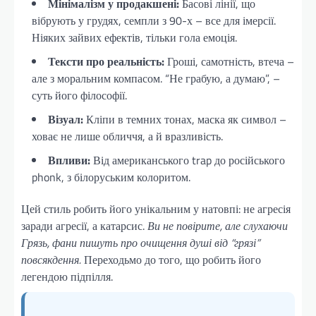
Мінімалізм у продакшені:
Басові лінії, що
вібрують у грудях, семпли з 90-х – все для імерсії.
Ніяких зайвих ефектів, тільки гола емоція.
Тексти про реальність:
Гроші, самотність, втеча –
але з моральним компасом. “Не грабую, а думаю”, –
суть його філософії.
Візуал:
Кліпи в темних тонах, маска як символ –
ховає не лише обличчя, а й вразливість.
Впливи:
Від американського trap до російського
phonk, з білоруським колоритом.
Цей стиль робить його унікальним у натовпі: не агресія
заради агресії, а катарсис.
Ви не повірите, але слухаючи
Грязь, фани пишуть про очищення душі від “грязі”
повсякдення.
Переходьмо до того, що робить його
легендою підпілля.