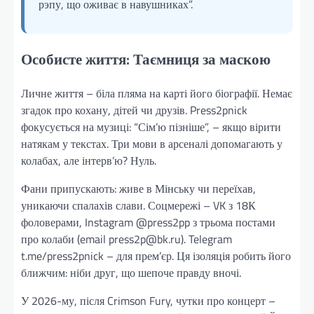
рэпу, що оживає в навушниках”.
Особисте життя: Таємниця за маскою
Личне життя – біла пляма на карті його біографії. Немає
згадок про кохану, дітей чи друзів. Press2pnick
фокусується на музиці: “Сім’ю пізніше”, – якщо вірити
натякам у текстах. Три мови в арсеналі допомагають у
колабах, але інтерв’ю? Нуль.
Фани припускають: живе в Мінську чи переїхав,
уникаючи спалахів слави. Соцмережі – VK з 18К
фоловерами, Instagram @press2pp з трьома постами
про колаби (email press2p@bk.ru). Telegram
t.me/press2pnick – для прем’єр. Ця ізоляція робить його
ближчим: ніби друг, що шепоче правду вночі.
У 2026-му, після Crimson Fury, чутки про концерт –