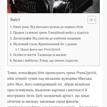
Зміст
Ранні роки: Від мінських вулиць до перших бітів
Прорив і ключові треки: Емоційний вибух у підпіллі
Дискографія: Від синглів до альбомів-шедеврів
Музичний стиль: Кримінальний біт з душею
Цікаві факти про Press2pnick
Особисте життя: Таємниця за маскою
Вплив і майбутнє: Рэпер, що змінює підпілля
Темні, атмосферні біти пронизують треки Press2pnick,
ніби нічний туман над міськими вулицями Мінська.
John Muir, його найвідоміший хіт, зібрав мільйони
прослуховувань, малюючи картини самотності й
внутрішніх битв. Цей таємничий артист, що ховає
обличчя за маскою, завоював серця фанатів