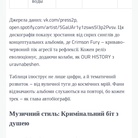
воды
Джерела даних: vk.com/press2p,
open.spotify.com/artist/5GaUAr1y1zsws5l3p2Pvsv. Ця
дискографія показує зростання: від сирих синглів до
концептуальних альбомів, де Crimson Fury – криваво-
червоний пік агресії та рефлексії. Кожен реліз
еволюціонує, додаючи колаби, як OUR HISTORY з
uravnabeshen.
Таблиця ілюструє не лише цифри, а й тематичний
розвиток – від вуличної туги до космічних мрій. Фани
відзначають: альбоми слухаються на повторі, бо кожен
трек – як глава автобіографії.
Музичний стиль: Кримінальний біт з
душею