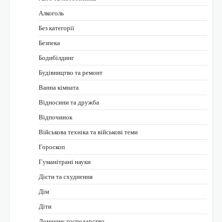
Алкоголь
Без категорії
Безпека
Бодибілдинг
Будівництво та ремонт
Ванна кімната
Відносини та дружба
Відпочинок
Військова техніка та військові теми
Гороскоп
Гуманітрані науки
Дієти та схуднення
Дім
Діти
Домашнє господарство