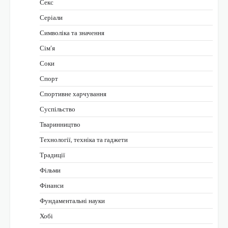
Секс
Серіали
Символіка та значення
Сім’я
Соки
Спорт
Спортивне харчування
Суспільство
Тваринництво
Технології, техніка та гаджети
Традиції
Фільми
Фінанси
Фундаментальні науки
Хобі