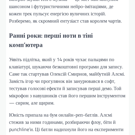
шансоном і футуристичними нейро-імітаціями, де
кожен трек пульсує енергією вуличних історій.
Розберемо, як скромний ентузіаст став королем чартів.
Ранні роки: перші ноти в тіні
комп’ютера
Уявіть підлітка, який у 14 років чухає пальцями по
клавіатурі, шукаючи безкоштовні програми для запису.
Саме так стартував Олексій Смирнов, майбутній Алсмі.
Замість ігор чи прогулянок він занурювався в софт,
тестував голосові ефекти й записував перші демо. Той
мікрофон з навушників став його першим інструментом
— сирим, але щирим.
Юність припала на бум онлайн-реп-батлів. Алсмі
стежив за ними годинами, розбираючи флоу, біти й
punchline’и. Ці батли надихнули його на експерименти