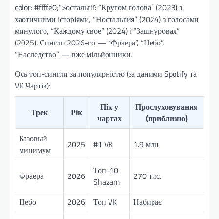
color: #ffffe0;”>остальгії: “Кругом голова” (2023) з
хаотичними історіями, “Ностальгия” (2024) з голосами
минулого, “Каждому свое” (2024) і “Зашнуровал”
(2025). Сингли 2026-го — “Фраера”, “Небо”,
“Наследство” — вже мільйонники.
Ось топ-сингли за популярністю (за даними Spotify та
VK Чартів):
Пік у
Прослуховування
Трек
Рік
чартах
(приблизно)
Базовый
2025
#1 VK
1.9 млн
минимум
Топ-10
Фраера
2026
270 тис.
Shazam
Небо
2026
Топ VK
Набирає