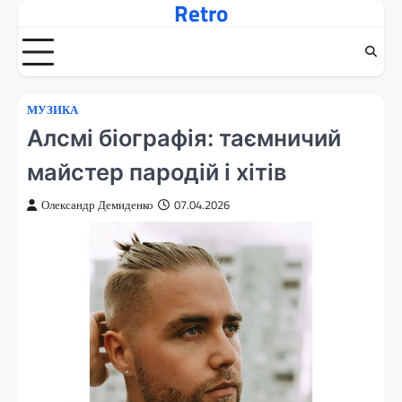
Retro
Перейти
до
вмісту
МУЗИКА
Алсмі біографія: таємничий
майстер пародій і хітів
Олександр Демиденко
07.04.2026