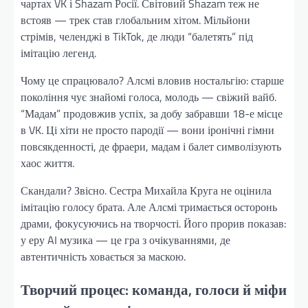
чартах VK і Shazam Росії. Світовий Shazam теж не
встояв — трек став глобальним хітом. Мільйони
стрімів, челенджі в TikTok, де люди “балетять” під
імітацію легенд.
Чому це спрацювало? Алсмі вловив ностальгію: старше
покоління чує знайомі голоса, молодь — свіжий вайб.
“Мадам” продовжив успіх, за добу забравши 18-е місце
в VK. Ці хіти не просто пародії — вони іронічні гімни
повсякденності, де фраери, мадам і балет символізують
хаос життя.
Скандали? Звісно. Сестра Михайла Круга не оцінила
імітацію голосу брата. Але Алсмі тримається осторонь
драми, фокусуючись на творчості. Його прорив показав:
у еру AI музика — це гра з очікуваннями, де
автентичність ховається за маскою.
Творчий процес: команда, голоси й міфи