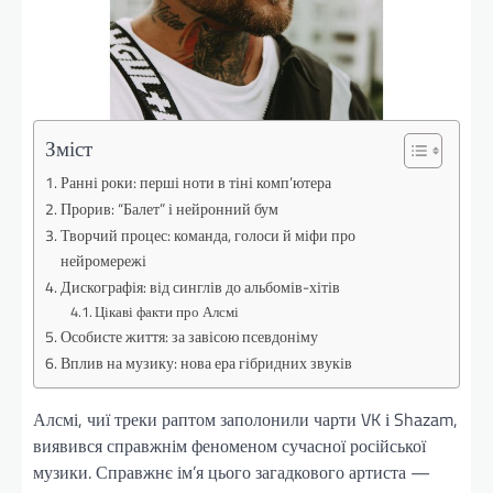
Зміст
Ранні роки: перші ноти в тіні комп’ютера
Прорив: “Балет” і нейронний бум
Творчий процес: команда, голоси й міфи про
нейромережі
Дискографія: від синглів до альбомів-хітів
Цікаві факти про Алсмі
Особисте життя: за завісою псевдоніму
Вплив на музику: нова ера гібридних звуків
Алсмі, чиї треки раптом заполонили чарти VK і Shazam,
виявився справжнім феноменом сучасної російської
музики. Справжнє ім’я цього загадкового артиста —