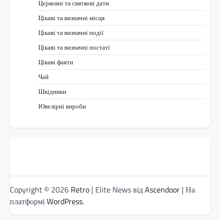
Церковні та святкові дати
Цікаві та визначні місця
Цікаві та визначні події
Цікаві та визначні постаті
Цікаві факти
Чай
Шкідники
Ювелірні вироби
Copyright © 2026
Retro
| Elite News від
Ascendoor
| На
платформі
WordPress
.