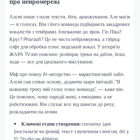
про нейромережі
Алсмі пише з нуля: тексти, біти, аранжування. Але магія
— в голосах. Він і його команда підбирають закадрових
вокалістів з тембрами, близькими до зірок. Гіо Піка?
Круг? Pharaoh? Це не чиста нейромережа, а гібрид:
софт для обробки плюс людський вокал. У інтерв’ю
ЖАРА TV він пояснює: розбирає треки на дабли, бєки,
ходи — все для ідеального міксування.
Міф про повну AI-авторство — маркетинговий хайп.
Алсмі сам співає основу, додаючи шари імітацій. “В
кожному треку мій голос плюс команда”, — каже він.
Це пояснює, чому пародії живі, з емоціями, а не
роботизовані. Він слухає все: від шансон до репу,
розкладаючи на атоми.
Ключові етапи створення:
спочатку ідея
(ностальгія чи іронія), текст з вуличним сленгом, біт у
FL Studio чи Ableton.