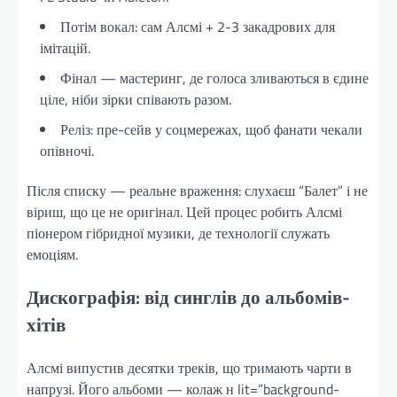
Потім вокал: сам Алсмі + 2-3 закадрових для
імітацій.
Фінал — мастеринг, де голоса зливаються в єдине
ціле, ніби зірки співають разом.
Реліз: пре-сейв у соцмережах, щоб фанати чекали
опівночі.
Після списку — реальне враження: слухаєш “Балет” і не
віриш, що це не оригінал. Цей процес робить Алсмі
піонером гібридної музики, де технології служать
емоціям.
Дискографія: від синглів до альбомів-
хітів
Алсмі випустив десятки треків, що тримають чарти в
напрузі. Його альбоми — колаж н lit=”background-