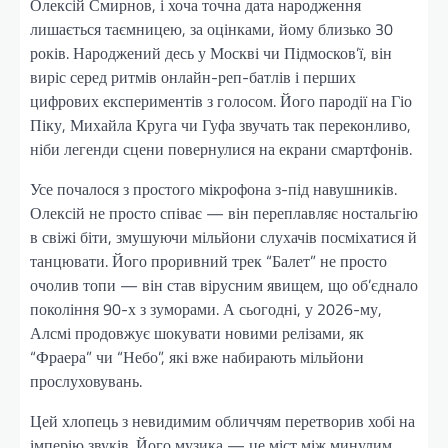
Олексій Смирнов, і хоча точна дата народження
лишається таємницею, за оцінками, йому близько 30
років. Народжений десь у Москві чи Підмосков’ї, він
виріс серед ритмів онлайн-реп-батлів і перших
цифрових експериментів з голосом. Його пародії на Гіо
Піку, Михайла Круга чи Гуфа звучать так переконливо,
ніби легенди сцени повернулися на екрани смартфонів.
Усе почалося з простого мікрофона з-під навушників.
Олексій не просто співає — він переплавляє ностальгію
в свіжі біти, змушуючи мільйони слухачів посміхатися й
танцювати. Його проривний трек “Балет” не просто
очолив топи — він став вірусним явищем, що об’єднало
покоління 90-х з зуморами. А сьогодні, у 2026-му,
Алсмі продовжує шокувати новими релізами, як
“Фраера” чи “Небо”, які вже набирають мільйони
прослуховувань.
Цей хлопець з невидимим обличчям перетворив хобі на
імперію звуків. Його музика — це міст між минулим