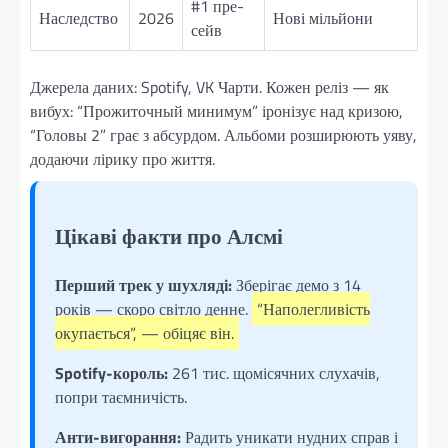
#1 пре-
Наследство
2026
Нові мільйони
сейв
Джерела даних: Spotify, VK Чарти. Кожен реліз — як
вибух: “Прожиточный минимум” іронізує над кризою,
“Головы 2” грає з абсурдом. Альбоми розширюють уяву,
додаючи лірику про життя.
Цікаві факти про Алсмі
Перший трек у шухляді:
Зберігає демо з 14
років — скоро світло денне.
“Наполегливість
окупається”, — обіцяє він.
Spotify-король:
261 тис. щомісячних слухачів,
попри таємничість.
Анти-вигорання:
Радить уникати нудних справ і