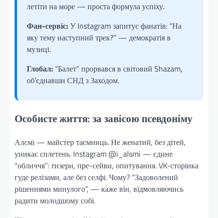
летіти на море — проста формула успіху.
Фан-сервіс:
У Instagram запитує фанатів: “На
яку тему наступний трек?” — демократія в
музиці.
Глобал:
“Балет” прорвався в світовий Shazam,
об’єднавши СНД з Заходом.
Особисте життя: за завісою псевдоніму
Алсмі — майстер таємниць. Не женатий, без дітей,
уникає сплетень. Instagram @i_alsmi — єдине
“обличчя”: тизери, пре-сейви, опитування. VK-сторінка
гуде релізами, але без селфі. Чому? “Задоволений
рішеннями минулого”, — каже він, відмовляючись
радити молодшому собі.