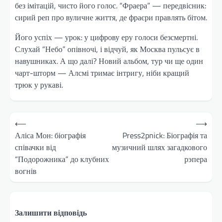
без імітацій, чисто його голос. “Фраера” — передвісник:
сирий реп про вуличне життя, де фраєри правлять бітом.
Його успіх — урок: у цифрову еру голоси безсмертні.
Слухай “Небо” опівночі, і відчуй, як Москва пульсує в
навушниках. А що далі? Новий альбом, тур чи ще один
чарт-шторм — Алсмі тримає інтригу, ніби кращий
трюк у рукаві.
Навігація
⟵
⟶
записів
Аліса Мон: біографія
Press2pnick: Біографія та
співачки від
музичний шлях загадкового
“Подорожника” до клубних
рэпера
вогнів
Залишити відповідь