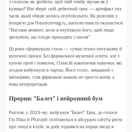
з голосом: як зробити, щоб твій тембр звучав як у
кумира? Він зберіг свій дебютний трек — артефакт тих
часів, який обіцяє колись опублікувати. Як розповів у
інтерв’ю для thevoicemag.ru, наполегливість окупається:
“Настане момент, коли я опублікую його, щоб люди
зрозуміли, що плоди приходять з часом”.
Ці роки сформували стиль — суміш техно-ентузіазму й
вуличної лірики. Без формальної музичної освіти, але з
купою проб і помилок, Олексій накопичив навички, які
згодом вибухнули в чартах. Його голос, змішаний з
імітаціями, став фірмовим знаком: не просто копія, а
нова інтерпретація.
Прорив: “Балет” і нейронний бум
Раптом, у 2023-му, вибухнув “Балет”. Трек, де голоси
Гіо Піки й Pharaoh сплітаються в абсурдно catchy ритм
про танці в клубі, за добу піднявся на перше місце в