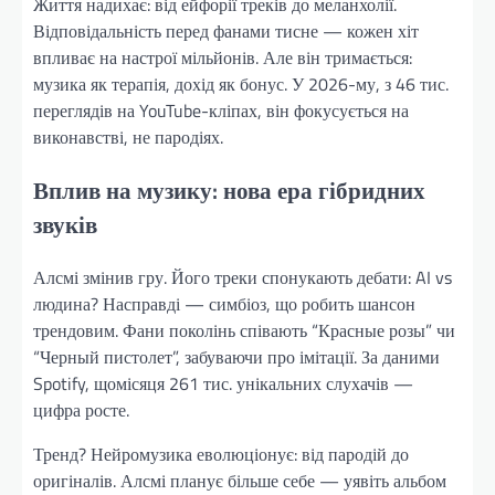
Життя надихає: від ейфорії треків до меланхолії.
Відповідальність перед фанами тисне — кожен хіт
впливає на настрої мільйонів. Але він тримається:
музика як терапія, дохід як бонус. У 2026-му, з 46 тис.
переглядів на YouTube-кліпах, він фокусується на
виконавстві, не пародіях.
Вплив на музику: нова ера гібридних
звуків
Алсмі змінив гру. Його треки спонукають дебати: AI vs
людина? Насправді — симбіоз, що робить шансон
трендовим. Фани поколінь співають “Красные розы” чи
“Черный пистолет”, забуваючи про імітації. За даними
Spotify, щомісяця 261 тис. унікальних слухачів —
цифра росте.
Тренд? Нейромузика еволюціонує: від пародій до
оригіналів. Алсмі планує більше себе — уявіть альбом