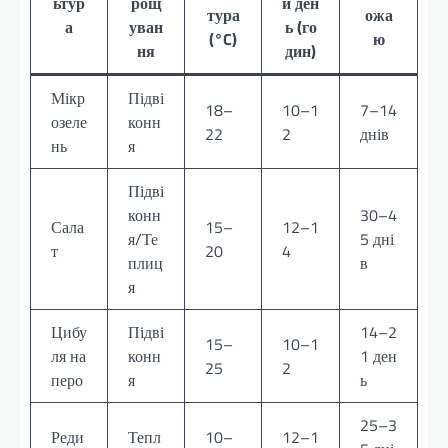
ьтур
рощ
й ден
тура
ожа
а
уван
ь (го
(°C)
ю
ня
дин)
Мікр
Підві
18–
10–1
7–14
озеле
конн
22
2
днів
нь
я
Підві
конн
30–4
Сала
15–
12–1
я/Те
5 дні
т
20
4
плиц
в
я
Цибу
Підві
14–2
15–
10–1
ля на
конн
1 ден
25
2
перо
я
ь
25–3
Реди
Тепл
10–
12–1