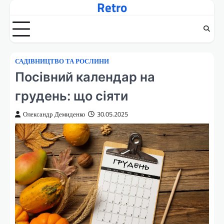
Retro
Перейти
до
вмісту
САДІВНИЦТВО ТА РОСЛИНИ
Посівний календар на
грудень: що сіяти
Олександр Демиденко
30.05.2025