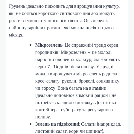
Грудень ідеально підходить для вирощування культур,
які не бояться короткого світлового дня або можуть
рости за умов штучного освітлення. Ось перелік
найпопулярніших рослин, які можна посіяти цього
місяця.
Мікрозелень
: Це справжній тренд серед
городників! Мікрозелень – це молоді
паростки овочевих культур, які збирають
через 7–14 днів після посіву. У грудні
можна вирощувати мікрозелень редиски,
крес-салату, руколи, броколі, соняшнику
чи гороху. Вона багата на вітаміни,
ідеально доповнює зимовий раціон і не
потребує складного догляду. Достатньо
контейнера, субстрату та регулярного
поливу.
Зелень на підвіконні
: Салати (наприклад,
листовий салат, корн чи шпинат),