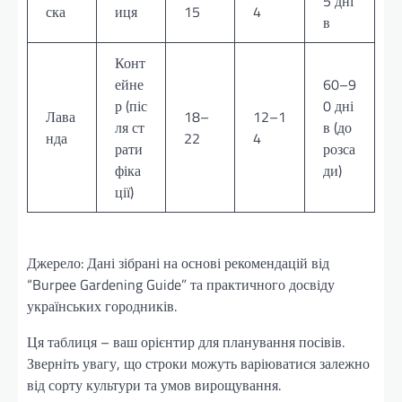
5 дні
ска
иця
15
4
в
Конт
ейне
60–9
р (піс
0 дні
Лава
18–
12–1
ля ст
в (до
нда
22
4
рати
розса
фіка
ди)
ції)
Джерело: Дані зібрані на основі рекомендацій від
“Burpee Gardening Guide” та практичного досвіду
українських городників.
Ця таблиця – ваш орієнтир для планування посівів.
Зверніть увагу, що строки можуть варіюватися залежно
від сорту культури та умов вирощування.