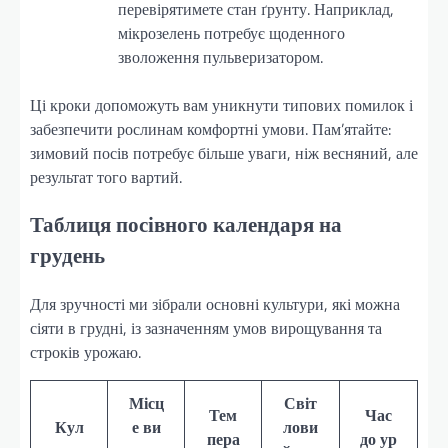
перевірятимете стан ґрунту. Наприклад,
мікрозелень потребує щоденного
зволоження пульверизатором.
Ці кроки допоможуть вам уникнути типових помилок і
забезпечити рослинам комфортні умови. Пам’ятайте:
зимовий посів потребує більше уваги, ніж весняний, але
результат того вартий.
Таблиця посівного календаря на
грудень
Для зручності ми зібрали основні культури, які можна
сіяти в грудні, із зазначенням умов вирощування та
строків урожаю.
Місц
Світ
Тем
Час
Кул
е ви
лови
пера
до ур