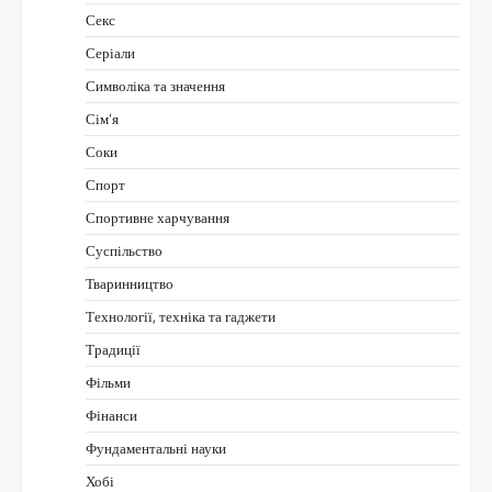
Секс
Серіали
Символіка та значення
Сім’я
Соки
Спорт
Спортивне харчування
Суспільство
Тваринництво
Технології, техніка та гаджети
Традиції
Фільми
Фінанси
Фундаментальні науки
Хобі