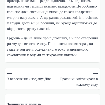
простір. Поки ваші грядки відпочивають під снігом,
підвіконня чи теплиця активно працюють. Це особливо
корисно для невеликих ділянок, де кожен квадратний
метр на вагу золота. А ще рання розсада квітів, посіяних
у грудні, дасть міцні рослини, які краще адаптуються до
відкритого ґрунту навесні.
Грудень – це не лише про підготовку, а й про створення
ритму для всього сезону. Починаючи посіви зараз, ви
задаєте тон для продуктивного року, наповненого
соковитими плодами та яскравими квітами!
Навігація
⟵
⟶
записів
3 вересня знак зодіаку: Діва
Братчики квіти: краса в
кожному саду
Залишити відповідь