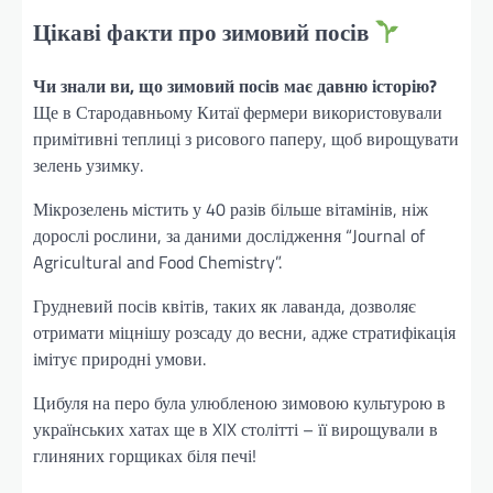
Цікаві факти про зимовий посів
Чи знали ви, що зимовий посів має давню історію?
Ще в Стародавньому Китаї фермери використовували
примітивні теплиці з рисового паперу, щоб вирощувати
зелень узимку.
Мікрозелень містить у 40 разів більше вітамінів, ніж
дорослі рослини, за даними дослідження “Journal of
Agricultural and Food Chemistry”.
Грудневий посів квітів, таких як лаванда, дозволяє
отримати міцнішу розсаду до весни, адже стратифікація
імітує природні умови.
Цибуля на перо була улюбленою зимовою культурою в
українських хатах ще в XIX столітті – її вирощували в
глиняних горщиках біля печі!