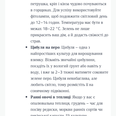
петрушка, кріп і кінза чудово почуваються
в горщиках. Для успіху використовуйте
фітолампи, щоб подовжити світловий день
до 12–14 годин. Температура має бути в
межах 18–22 °C. Зелень не лише
прикрасить ваш дім, а й додасть свіжості до
страв.
Цибуля на перо
: Цибуля – одна з
найпростіших культур для вирощування
взимку. Візьміть звичайні цибулини,
посадіть їх у вологий ґрунт або навіть у
воду, і вже за 2–3 тижні матимете соковите
зелене перо. Цибуля невибаглива, але
любить світло, тому розмістіть її на
сонячному підвіконні.
Ранні овочі в теплиці
: Якщо у вас є
опалювальна теплиця, грудень – час для
посіву редиски, моркви ранніх сортів чи
пекінської капусти. Ці культури