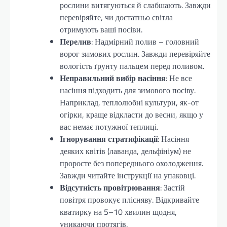
рослини витягуються й слабшають. Завжди
перевіряйте, чи достатньо світла
отримують ваші посіви.
Перелив
: Надмірний полив – головний
ворог зимових рослин. Завжди перевіряйте
вологість ґрунту пальцем перед поливом.
Неправильний вибір насіння
: Не все
насіння підходить для зимового посіву.
Наприклад, теплолюбні культури, як-от
огірки, краще відкласти до весни, якщо у
вас немає потужної теплиці.
Ігнорування стратифікації
: Насіння
деяких квітів (лаванда, дельфініум) не
проросте без попереднього охолодження.
Завжди читайте інструкції на упаковці.
Відсутність провітрювання
: Застій
повітря провокує плісняву. Відкривайте
кватирку на 5–10 хвилин щодня,
уникаючи протягів.