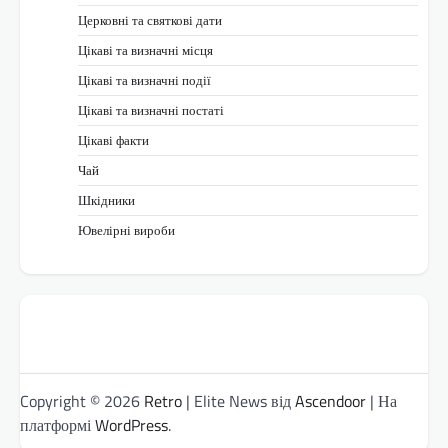
Церковні та святкові дати
Цікаві та визначні місця
Цікаві та визначні події
Цікаві та визначні постаті
Цікаві факти
Чай
Шкідники
Ювелірні вироби
Copyright © 2026
Retro
| Elite News від
Ascendoor
| На
платформі
WordPress
.