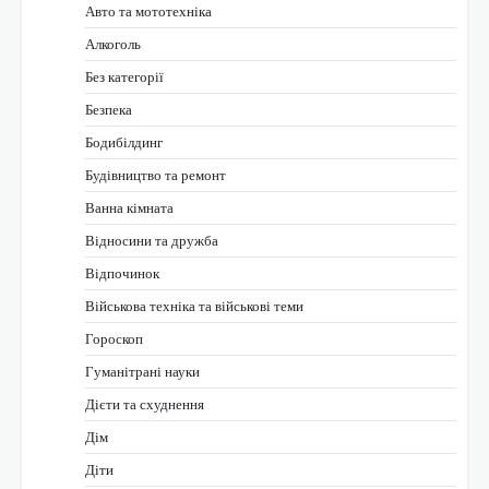
Авто та мототехніка
Алкоголь
Без категорії
Безпека
Бодибілдинг
Будівництво та ремонт
Ванна кімната
Відносини та дружба
Відпочинок
Військова техніка та військові теми
Гороскоп
Гуманітрані науки
Дієти та схуднення
Дім
Діти