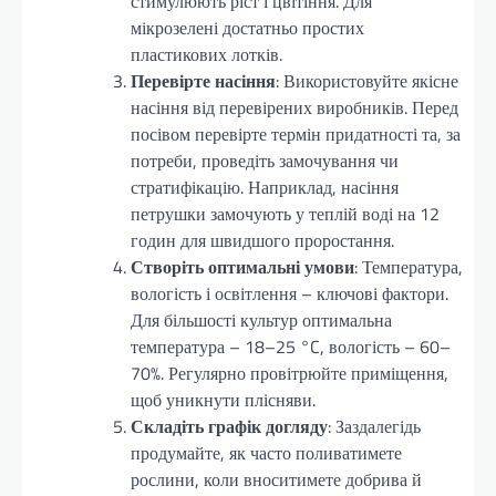
стимулюють ріст і цвітіння. Для
мікрозелені достатньо простих
пластикових лотків.
Перевірте насіння
: Використовуйте якісне
насіння від перевірених виробників. Перед
посівом перевірте термін придатності та, за
потреби, проведіть замочування чи
стратифікацію. Наприклад, насіння
петрушки замочують у теплій воді на 12
годин для швидшого проростання.
Створіть оптимальні умови
: Температура,
вологість і освітлення – ключові фактори.
Для більшості культур оптимальна
температура – 18–25 °C, вологість – 60–
70%. Регулярно провітрюйте приміщення,
щоб уникнути плісняви.
Складіть графік догляду
: Заздалегідь
продумайте, як часто поливатимете
рослини, коли вноситимете добрива й