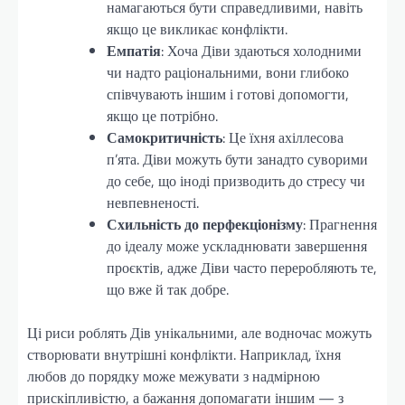
намагаються бути справедливими, навіть
якщо це викликає конфлікти.
Емпатія
: Хоча Діви здаються холодними
чи надто раціональними, вони глибоко
співчувають іншим і готові допомогти,
якщо це потрібно.
Самокритичність
: Це їхня ахіллесова
п’ята. Діви можуть бути занадто суворими
до себе, що іноді призводить до стресу чи
невпевненості.
Схильність до перфекціонізму
: Прагнення
до ідеалу може ускладнювати завершення
проєктів, адже Діви часто переробляють те,
що вже й так добре.
Ці риси роблять Дів унікальними, але водночас можуть
створювати внутрішні конфлікти. Наприклад, їхня
любов до порядку може межувати з надмірною
прискіпливістю, а бажання допомагати іншим — з