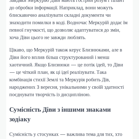
Завдяки Меркурію Діви мають гострий розум і талант
до обробки інформації. Наприклад, вони можуть
блискавично аналізувати складні документи чи
знаходити помилки в коді. Водночас Меркурій додає їм
певної гнучкості, що дозволяє адаптуватися до змін,
хоча Діви цього не завжди люблять.
Цікаво, що Меркурій також керує Близнюками, але в
Діви його вплив більш структурований і менш
хаотичний. Якщо Близнюки — це потік ідей, то Діви
— це чіткий план, як ці ідеї реалізувати. Така
комбінація стихії Землі та Меркурія робить Дів,
народжених 3 вересня, унікальними у своїй здатності
поєднувати творчість із дисципліною.
Сумісність Діви з іншими знаками
зодіаку
Сумісність у стосунках — важлива тема для тих, хто