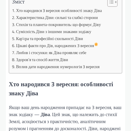
Зміст
Хто народився 3 вересня: особливості знаку Діва
Характеристика Діви: сильні та слабкі сторони
Стихія та планета-покровитель: що формує Діву
Сумісність Діви з іншими знаками зодіаку
Кар’єра та професійні схильності Діви
Цікаві факти про Дів, народжених 3 вересня
Любов і стосунки: як Діва проявляє себе
Здоров’я та спосіб життя Діви
Вплив дати народження: нумерологія 3 вересня
Хто народився 3 вересня: особливості
знаку Діва
Якщо ваш день народження припадає на 3 вересня, ваш
знак зодіаку —
Діва
. Цей знак, що належить до стихії
Землі, асоціюється з практичністю, аналітичним
розумом і прагненням до досконалості. Діви, народжені