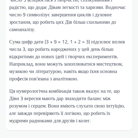
радістю, що додає Дівам легкості та харизми. Водночас
число 9 символізує завершення циклів і духовне
зростання, що робить цих Дів більш схильними до
самоаналізу.
Сума цифр дати (3 + 9 = 12, 1 + 2 = 3) підсилює вплив
числа 3, що робить народжених у цей день більш
відкритими до нових ідей і творчих експериментів.
Наприклад, вони можуть захоплюватися мистецтвом,
музикою чи літературою, навіть якщо їхня основна
професія пов’язана з аналітикою.
Ця нумерологічна комбінація також вказує на те, що
Діви 3 вересня мають дар знаходити баланс між
розумом і серцем. Вони вміють слухати свою інтуїцію,
але завжди перевіряють її логікою, що робить їх
мудрими радниками для друзів і колег.