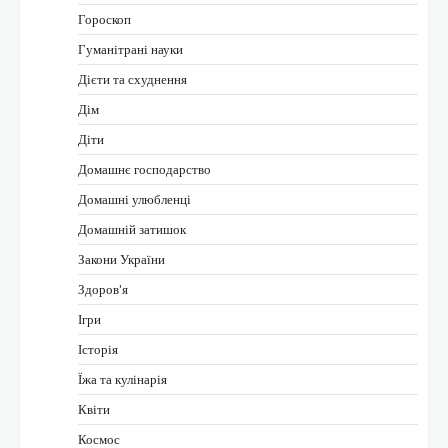
Гороскоп
Гуманітрані науки
Дієти та схуднення
Дім
Діти
Домашнє господарство
Домашні улюбленці
Домашній затишок
Закони України
Здоров'я
Ігри
Історія
Їжа та кулінарія
Квіти
Космос