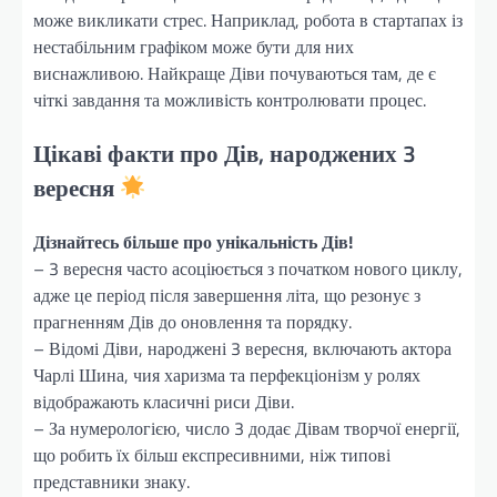
може викликати стрес. Наприклад, робота в стартапах із
нестабільним графіком може бути для них
виснажливою. Найкраще Діви почуваються там, де є
чіткі завдання та можливість контролювати процес.
Цікаві факти про Дів, народжених 3
вересня
Дізнайтесь більше про унікальність Дів!
– 3 вересня часто асоціюється з початком нового циклу,
адже це період після завершення літа, що резонує з
прагненням Дів до оновлення та порядку.
– Відомі Діви, народжені 3 вересня, включають актора
Чарлі Шина, чия харизма та перфекціонізм у ролях
відображають класичні риси Діви.
– За нумерологією, число 3 додає Дівам творчої енергії,
що робить їх більш експресивними, ніж типові
представники знаку.