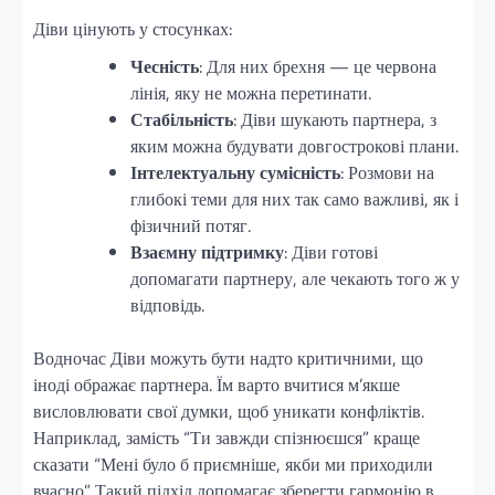
Діви цінують у стосунках:
Чесність
: Для них брехня — це червона
лінія, яку не можна перетинати.
Стабільність
: Діви шукають партнера, з
яким можна будувати довгострокові плани.
Інтелектуальну сумісність
: Розмови на
глибокі теми для них так само важливі, як і
фізичний потяг.
Взаємну підтримку
: Діви готові
допомагати партнеру, але чекають того ж у
відповідь.
Водночас Діви можуть бути надто критичними, що
іноді ображає партнера. Їм варто вчитися м’якше
висловлювати свої думки, щоб уникати конфліктів.
Наприклад, замість “Ти завжди спізнюєшся” краще
сказати “Мені було б приємніше, якби ми приходили
вчасно”. Такий підхід допомагає зберегти гармонію в