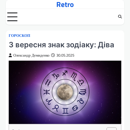
Retro
Перейти
до
вмісту
ГОРОСКОП
3 вересня знак зодіаку: Діва
Олександр Демиденко
30.05.2025