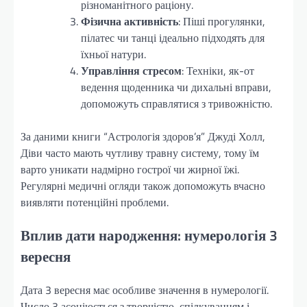
різноманітного раціону.
Фізична активність
: Піші прогулянки,
пілатес чи танці ідеально підходять для
їхньої натури.
Управління стресом
: Техніки, як-от
ведення щоденника чи дихальні вправи,
допоможуть справлятися з тривожністю.
За даними книги “Астрологія здоров’я” Джуді Холл,
Діви часто мають чутливу травну систему, тому їм
варто уникати надмірно гострої чи жирної їжі.
Регулярні медичні огляди також допоможуть вчасно
виявляти потенційні проблеми.
Вплив дати народження: нумерологія 3
вересня
Дата 3 вересня має особливе значення в нумерології.
Число 3 асоціюється з творчістю, спілкуванням і