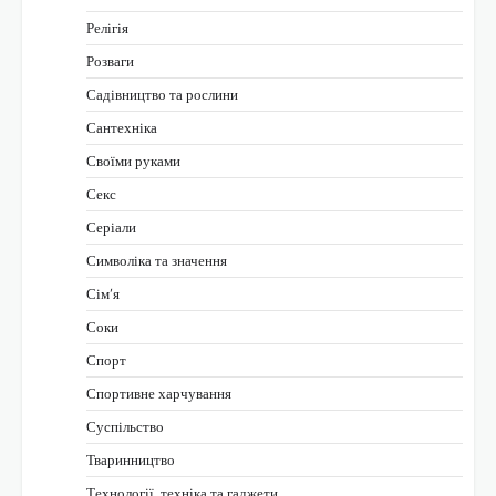
Релігія
Розваги
Садівництво та рослини
Сантехніка
Своїми руками
Секс
Серіали
Символіка та значення
Сім’я
Соки
Спорт
Спортивне харчування
Суспільство
Тваринництво
Технології, техніка та гаджети