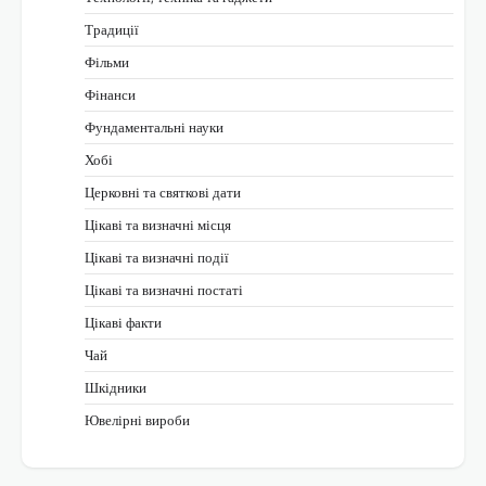
Традиції
Фільми
Фінанси
Фундаментальні науки
Хобі
Церковні та святкові дати
Цікаві та визначні місця
Цікаві та визначні події
Цікаві та визначні постаті
Цікаві факти
Чай
Шкідники
Ювелірні вироби