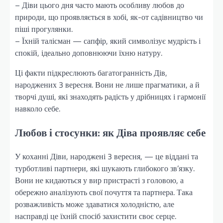
– Діви цього дня часто мають особливу любов до
природи, що проявляється в хобі, як-от садівництво чи
піші прогулянки.
– Їхній талісман — сапфір, який символізує мудрість і
спокій, ідеально доповнюючи їхню натуру.
Ці факти підкреслюють багатогранність Дів,
народжених 3 вересня. Вони не лише прагматики, а й
творчі душі, які знаходять радість у дрібницях і гармонії
навколо себе.
Любов і стосунки: як Діва проявляє себе
У коханні Діви, народжені 3 вересня, — це віддані та
турботливі партнери, які шукають глибокого зв’язку.
Вони не кидаються у вир пристрасті з головою, а
обережно аналізують свої почуття та партнера. Така
розважливість може здаватися холодністю, але
насправді це їхній спосіб захистити своє серце.