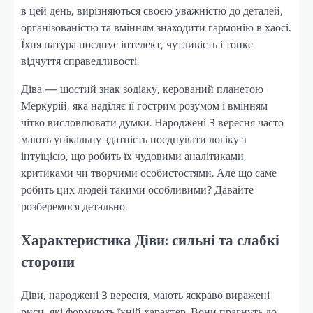
в цей день, вирізняються своєю уважністю до деталей,
організованістю та вмінням знаходити гармонію в хаосі.
Їхня натура поєднує інтелект, чутливість і тонке
відчуття справедливості.
Діва — шостий знак зодіаку, керований планетою
Меркурій, яка наділяє її гострим розумом і вмінням
чітко висловлювати думки. Народжені 3 вересня часто
мають унікальну здатність поєднувати логіку з
інтуїцією, що робить їх чудовими аналітиками,
критиками чи творчими особистостями. Але що саме
робить цих людей такими особливими? Давайте
розберемося детально.
Характеристика Діви: сильні та слабкі
сторони
Діви, народжені 3 вересня, мають яскраво виражені
риси, які формують їхній характер. Вони прагнуть до