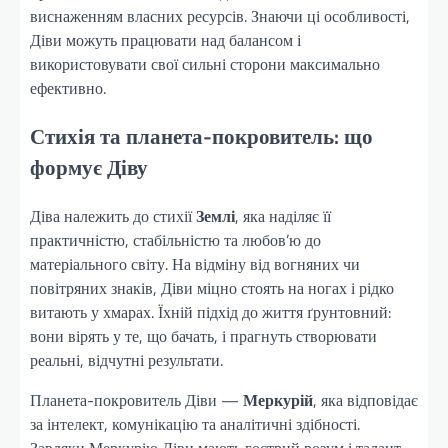
виснаженням власних ресурсів. Знаючи ці особливості,
Діви можуть працювати над балансом і
використовувати свої сильні сторони максимально
ефективно.
Стихія та планета-покровитель: що
формує Діву
Діва належить до стихії
Землі
, яка наділяє її
практичністю, стабільністю та любов’ю до
матеріального світу. На відміну від вогняних чи
повітряних знаків, Діви міцно стоять на ногах і рідко
витають у хмарах. Їхній підхід до життя ґрунтовний:
вони вірять у те, що бачать, і прагнуть створювати
реальні, відчутні результати.
Планета-покровитель Діви —
Меркурій
, яка відповідає
за інтелект, комунікацію та аналітичні здібності.