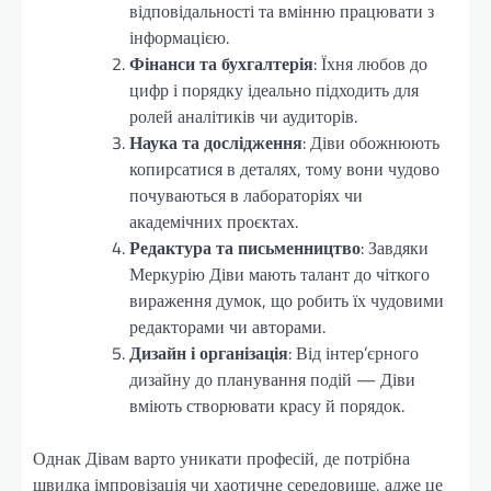
відповідальності та вмінню працювати з
інформацією.
Фінанси та бухгалтерія
: Їхня любов до
цифр і порядку ідеально підходить для
ролей аналітиків чи аудиторів.
Наука та дослідження
: Діви обожнюють
копирсатися в деталях, тому вони чудово
почуваються в лабораторіях чи
академічних проєктах.
Редактура та письменництво
: Завдяки
Меркурію Діви мають талант до чіткого
вираження думок, що робить їх чудовими
редакторами чи авторами.
Дизайн і організація
: Від інтер’єрного
дизайну до планування подій — Діви
вміють створювати красу й порядок.
Однак Дівам варто уникати професій, де потрібна
швидка імпровізація чи хаотичне середовище, адже це