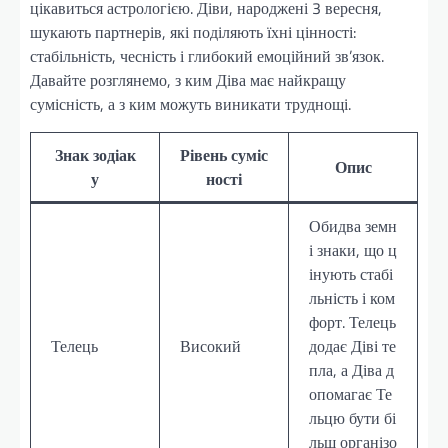
цікавиться астрологією. Діви, народжені 3 вересня,
шукають партнерів, які поділяють їхні цінності:
стабільність, чесність і глибокий емоційний зв’язок.
Давайте розглянемо, з ким Діва має найкращу
сумісність, а з ким можуть виникати труднощі.
Знак зодіак
Рівень суміс
Опис
у
ності
Обидва земн
і знаки, що ц
інують стабі
льність і ком
форт. Телець
Телець
Високий
додає Діві те
пла, а Діва д
опомагає Те
льцю бути бі
льш організо