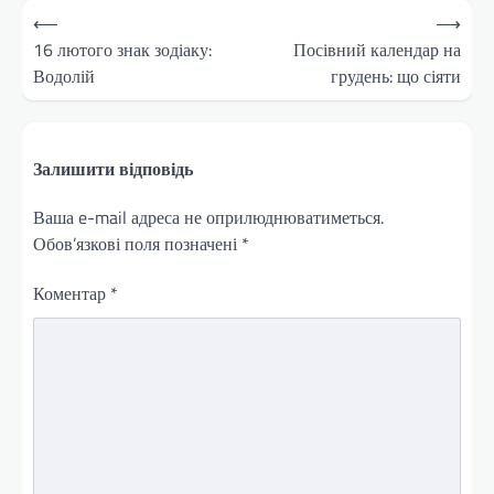
Навігація
⟵
⟶
записів
16 лютого знак зодіаку:
Посівний календар на
Водолій
грудень: що сіяти
Залишити відповідь
Ваша e-mail адреса не оприлюднюватиметься.
Обов’язкові поля позначені
*
Коментар
*