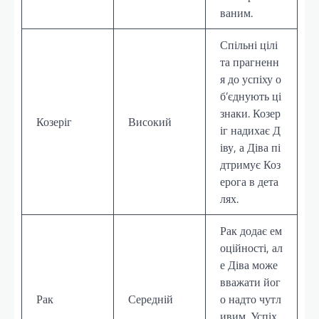
ваним.
Спільні цілі
та прагненн
я до успіху о
б’єднують ці
знаки. Козер
Козеріг
Високий
іг надихає Д
іву, а Діва пі
дтримує Коз
ерога в дета
лях.
Рак додає ем
оційності, ал
е Діва може
вважати йог
Рак
Середній
о надто чутл
ивим. Успіх