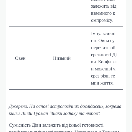
залежить від
взаємного к
омпромісу.
Імпульсивні
сть Овна су
перечить об
ережності Ді
Овен
Низький
ви. Конфлікт
и можливі ч
ерез різні те
мпи життя.
Джерело: На основі астрологічних досліджень, зокрема
книги Лінди Гудман “Знаки зодіаку та любов”.
Сумісність Діви залежить від їхньої готовності
приймати відмінності партнера. Наприклад, з Тельцем