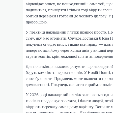
відповідає опису, не пошкоджений і саме той, що
подивитися, приміряти і тільки тоді віддати грош
боїться перевірки і готовий до чесного діалогу. У
прозорішою.
У практиці накладений платіж працює просто. Пр
суму, яку має отримати. Служба доставки (Нова 
покупець оглядає вміст, і якщо все гаразд — плат
повертаються йому через кілька днів у вигляді пе
втрати коштів, крім можливої плати за повернення
Для початківців важливо розуміти, що накладени
беруть комісію за переказ коштів. У Новій Пошті, 
способу оплати. Продавець може включити цю комі
домовленості. Покупець же часто сприймає комісі
У 2026 році накладений платіж залишається одни
торгівля продовжує зростати, і багато людей, особ
віддають перевагу саме цьому варіанту. Вони не х
схеми «отримав — заплатив». Для бізнесу це теж з