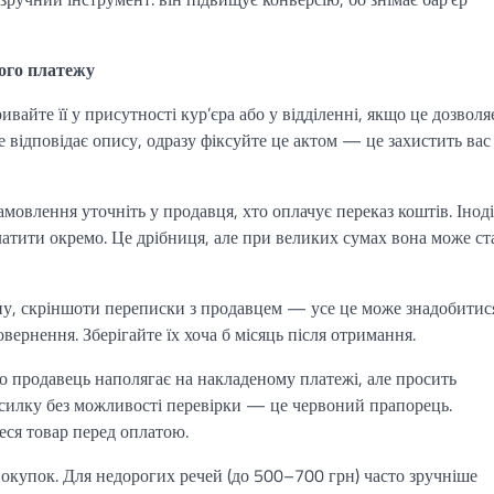
ого платежу
вайте її у присутності кур’єра або у відділенні, якщо це дозволя
відповідає опису, одразу фіксуйте це актом — це захистить вас
мовлення уточніть у продавця, хто оплачує переказ коштів. Іноді
 платити окремо. Це дрібниця, але при великих сумах вона може ст
дну, скріншоти переписки з продавцем — усе це може знадобитис
ернення. Зберігайте їх хоча б місяць після отримання.
о продавець наполягає на накладеному платежі, але просить
силку без можливості перевірки — це червоний прапорець.
еся товар перед оплатою.
окупок. Для недорогих речей (до 500–700 грн) часто зручніше