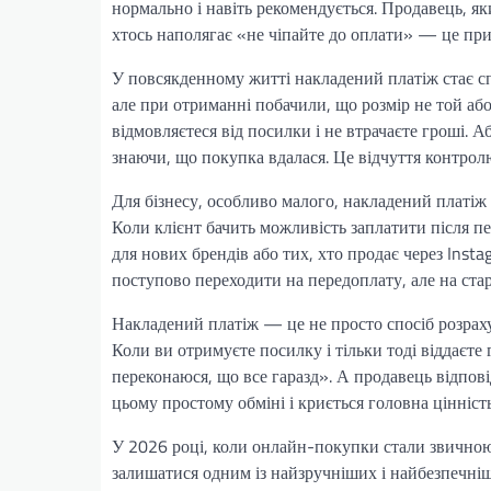
нормально і навіть рекомендується. Продавець, я
хтось наполягає «не чіпайте до оплати» — це при
У повсякденному житті накладений платіж стає сп
але при отриманні побачили, що розмір не той або
відмовляєтеся від посилки і не втрачаєте гроші. А
знаючи, що покупка вдалася. Це відчуття контро
Для бізнесу, особливо малого, накладений платіж
Коли клієнт бачить можливість заплатити після п
для нових брендів або тих, хто продає через Insta
поступово переходити на передоплату, але на стар
Накладений платіж — це не просто спосіб розрахунк
Коли ви отримуєте посилку і тільки тоді віддаєте 
переконаюся, що все гаразд». А продавець відпові
цьому простому обміні і криється головна цінніс
У 2026 році, коли онлайн-покупки стали звичною
залишатися одним із найзручніших і найбезпечніш