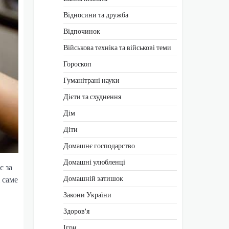
Відносини та дружба
Відпочинок
Військова техніка та військові теми
Гороскоп
Гуманітрані науки
Дієти та схуднення
Дім
Діти
Домашнє господарство
Домашні улюбленці
є за
Домашній затишок
 саме
Закони України
Здоров'я
Ігри