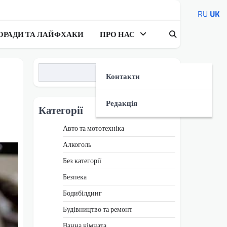
RU
UK
ОРАДИ ТА ЛАЙФХАКИ
ПРО НАС
Пошук
Контакти
Редакція
Категорії
Авто та мототехніка
Алкоголь
Без категорії
Безпека
Бодибілдинг
Будівництво та ремонт
Ванна кімната