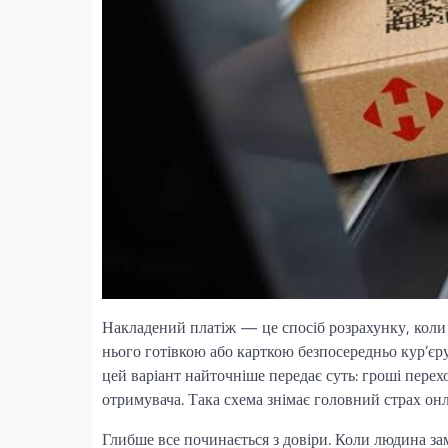
Накладений платіж — це спосіб розрахунку, коли 
нього готівкою або карткою безпосередньо кур’єру
цей варіант найточніше передає суть: гроші перехо
отримувача. Така схема знімає головний страх он
Глибше все починається з довіри. Коли людина за