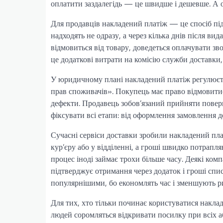
оплатити заздалегідь — це швидше і дешевше. А о
Для продавців накладений платіж — це спосіб підв
надходять не одразу, а через кілька днів після ви
відмовиться від товару, доведеться оплачувати зво
це додаткові витрати на комісію служби доставки, 
У юридичному плані накладений платіж регулюєт
прав споживачів». Покупець має право відмовитис
дефекти. Продавець зобов’язаний прийняти повер
фіксувати всі етапи: від оформлення замовлення д
Сучасні сервіси доставки зробили накладений пл
кур’єру або у відділенні, а гроші швидко потрап
процес іноді займає трохи більше часу. Деякі ком
підтверджує отримання через додаток і гроші спи
популярнішими, бо економлять час і зменшують р
Для тих, хто тільки починає користуватися накла
людей соромляться відкривати посилку при всіх а