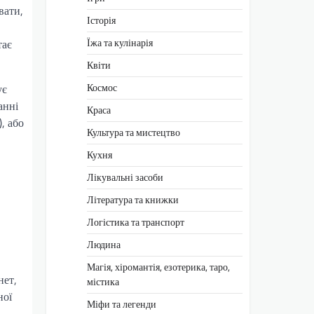
вати,
Історія
Їжа та кулінарія
тає
Квіти
Космос
ує
анні
Краса
, або
Культура та мистецтво
Кухня
Лікувальні засоби
Література та книжки
Логістика та транспорт
Людина
Магія, хіромантія, езотерика, таро,
нет,
містика
ної
Міфи та легенди