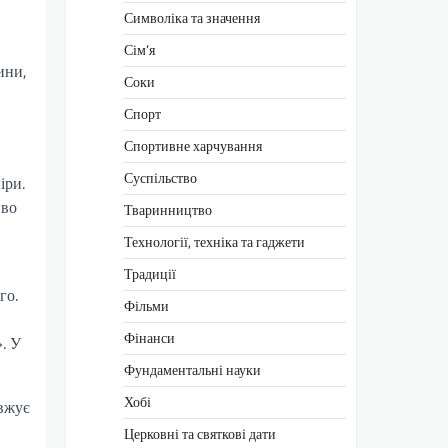
Символіка та значення
Сім’я
ини,
Соки
Спорт
Спортивне харчування
Суспільство
іри.
иво
Тваринництво
Технології, техніка та гаджети
Традиції
го.
Фільми
Фінанси
. У
Фундаментальні науки
Хобі
овжує
Церковні та святкові дати