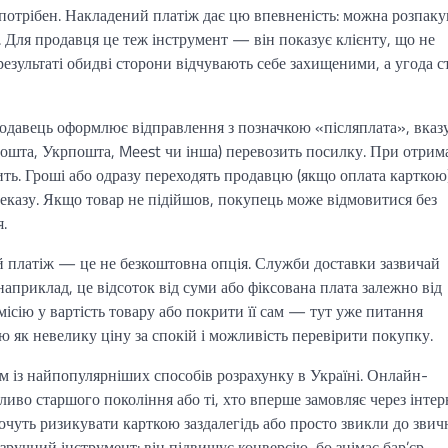
 потрібен. Накладений платіж дає цю впевненість: можна розпаку
і. Для продавця це теж інструмент — він показує клієнту, що не
 результаті обидві сторони відчувають себе захищеними, а угода с
одавець оформлює відправлення з позначкою «післяплата», вказ
Пошта, Укрпошта, Meest чи інша) перевозить посилку. При отрим
ить. Гроші або одразу переходять продавцю (якщо оплата карткою)
реказу. Якщо товар не підійшов, покупець може відмовитися без
.
й платіж — це не безкоштовна опція. Служби доставки зазвичай
наприклад, це відсоток від суми або фіксована плата залежно від
сію у вартість товару або покрити її сам — тут уже питання
ю як невелику ціну за спокій і можливість перевірити покупку.
м із найпопулярніших способів розрахунку в Україні. Онлайн-
ливо старшого покоління або ті, хто вперше замовляє через інтер
очуть ризикувати карткою заздалегідь або просто звикли до звич
ручний інструмент: він підвищує конверсію, бо знімає бар’єр