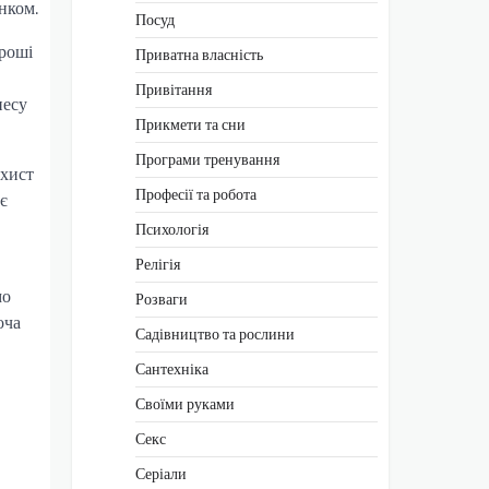
нком.
Посуд
гроші
Приватна власність
Привітання
несу
Прикмети та сни
Програми тренування
ахист
Професії та робота
є
Психологія
Релігія
мо
Розваги
оча
Садівництво та рослини
Сантехніка
Своїми руками
Секс
Серіали