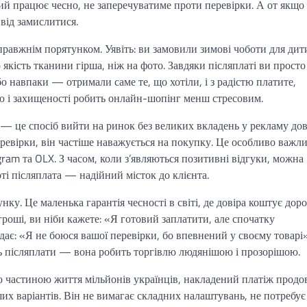
кий працює чесно, не заперечуватиме проти перевірки. А от якщо
від замислитися.
равжнім порятунком. Уявіть: ви замовили зимові чоботи для дит
 якість тканини гірша, ніж на фото. Завдяки післяплаті ви просто
бо навпаки — отримали саме те, що хотіли, і з радістю платите,
лю і захищеності робить онлайн-шопінг менш стресовим.
 — це спосіб вийти на ринок без великих вкладень у рекламу дов
еревірки, він частіше наважується на покупку. Це особливо важл
gram та OLX. З часом, коли з’являються позитивні відгуки, можна
ті післяплата — надійний місток до клієнта.
у. Це маленька гарантія чесності в світі, де довіра коштує доро
гроші, ви ніби кажете: «Я готовий заплатити, але спочатку
дає: «Я не боюся вашої перевірки, бо впевнений у своєму товарі»
ть післяплати — вона робить торгівлю людянішою і прозорішою.
 частиною життя мільйонів українців, накладений платіж прод
их варіантів. Він не вимагає складних налаштувань, не потребує