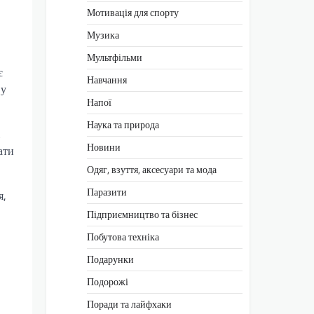
Мотивація для спорту
Музика
Мультфільми
є
Навчання
 у
Напої
Наука та природа
Новини
ати
Одяг, взуття, аксесуари та мода
Паразити
я,
Підприємництво та бізнес
Побутова техніка
Подарунки
Подорожі
Поради та лайфхаки