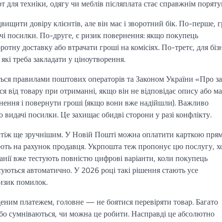
т для техніки, одягу чи меблів післяплата стає справжнім поряту
ищити довіру клієнтів, але він має і зворотний бік. По-перше, 
дачі посилки. По-друге, є ризик повернення: якщо покупець
ротну доставку або втрачати гроші на комісіях. По-третє, для біз
які треба закладати у ціноутворення.
ься правилами поштових операторів та Законом України «Про з
я від товару при отриманні, якщо він не відповідає опису або ма
нення і повернути гроші (якщо вони вже надійшли). Важливо
о видачі посилки. Це захищає обидві сторони у разі конфлікту.
атіж ще зручнішим. У Новій Пошті можна оплатити карткою пря
ляють на рахунок продавця. Укрпошта теж пропонує цю послугу, х
панії вже тестують повністю цифрові варіанти, коли покупець
суються автоматично. У 2026 році такі рішення стають усе
изик помилок.
деним платежем, головне — не боятися перевіряти товар. Багато
бо сумніваються, чи можна це робити. Насправді це абсолютно