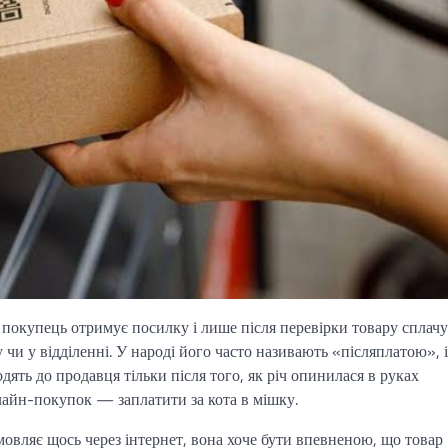
покупець отримує посилку і лише після перевірки товару сплачу
 чи у відділенні. У народі його часто називають «післяплатою», і
дять до продавця тільки після того, як річ опинилася в руках
лайн-покупок — заплатити за кота в мішку.
мовляє щось через інтернет, вона хоче бути впевненою, що товар