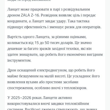
Ланцет може працювати в парі з розвідувальним
дроном ZALA Z-16. Розвідник виявляє ціль і передає
координати, а Ланцет завдає удару. Така тактика
підвищує ефективність і зменшує ризик для операторів.
Вартість одного Ланцета, за різними оцінками,
коливається від 15 до 50 тисяч доларів. Це значно
дешевше за багато зразків західної техніки, які він
здатен знищувати, що робить його економічно вигідним
інструментом.
Дрон оснащений електродвигуном, що робить його
майже безшумним на малій висоті. Це ускладнює його
виявлення вухами або простими засобами
спостереження, особливо вночі з тепловізором.
У 2025–2026 роках Ланцети активно
використовувалися вночі завдяки тепловізійним
системам. Російські джерела стверджують, що значна