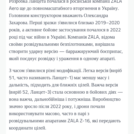
Розробка Ланцета почалася в російській компанії ZALA
Aero ще до повномасштабного вторгнення в Україну.
Головним конструктором вважають Олександра
Захарова. Перші зразки з’явилися близько 2019–2020
років, а активне бойове застосування почалося в 2022
році під час війни в Україні. Компанія ZALA, відома
своїми розвідувальними безпілотниками, вирішила
створити ударну версію — барражируючий боєприпас,
який поєднує розвідку і ураження в одному апараті.
З часом з’явилися різні модифікації. Легка версія (виріб
51, часто називають Ланцет-1) має меншу масу і
дальність, підходить для ближніх цілей. Важча версія
(виріб 52, Ланцет-3) стала основною в бойових діях —
вона важча, дальнобійніша і потужніша. Виробництво
значно зросло після 2022 року, і дрони почали
використовувати масово, часто в парі з
розвідувальними апаратами ZALA Z-16, які передають
координати цілей.