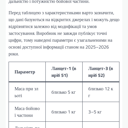
дальністю і потужністю бойової частини.
Перед таблицею з характеристиками варто зазначити,
що дані базуються на відкритих джерелах і можуть дещо
відрізнятися залежно від модифікації та умов
застосування. Виробник не завжди публікує точні
цифри, тому наведені параметри є узагальненими на
основі доступної інформації станом на 2025–2026
роки.
Ланцет-1 (в
Ланцет-3 (в
Параметр
иріб 51)
иріб 52)
Маса при зл
близько 12 к
близько 5 кг
ьоті
г
Маса бойово
близько 1 кг
3–5 кг
ї частини
Дальність по