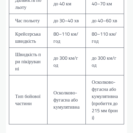
до 40 км
40–70 км
льоту
Час польоту
до 30–40 хв
до 40–60 хв
Крейсерська
80–110 км/
80–110 км/
швидкість
год
год
Швидкість п
до 300 км/г
до 300 км/г
ри пікіруван
од
од
ні
Осколково-
фугасна або
Осколково-
Тип бойової
кумулятивна
фугасна або
частини
(пробиття до
кумулятивна
215 мм брон
і)