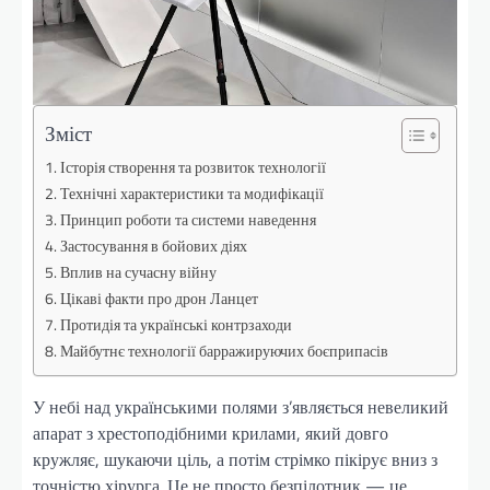
Зміст
Історія створення та розвиток технології
Технічні характеристики та модифікації
Принцип роботи та системи наведення
Застосування в бойових діях
Вплив на сучасну війну
Цікаві факти про дрон Ланцет
Протидія та українські контрзаходи
Майбутнє технології барражируючих боєприпасів
У небі над українськими полями з’являється невеликий
апарат з хрестоподібними крилами, який довго
кружляє, шукаючи ціль, а потім стрімко пікірує вниз з
точністю хірурга. Це не просто безпілотник — це