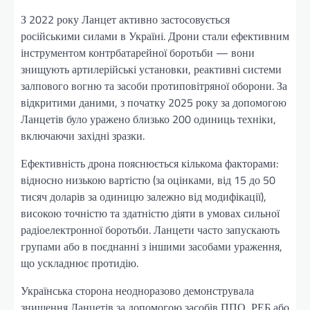
З 2022 року Ланцет активно застосовується
російськими силами в Україні. Дрони стали ефективним
інструментом контрбатарейної боротьби — вони
знищують артилерійські установки, реактивні системи
залпового вогню та засоби протиповітряної оборони. За
відкритими даними, з початку 2025 року за допомогою
Ланцетів було уражено близько 200 одиниць техніки,
включаючи західні зразки.
Ефективність дрона пояснюється кількома факторами:
відносно низькою вартістю (за оцінками, від 15 до 50
тисяч доларів за одиницю залежно від модифікації),
високою точністю та здатністю діяти в умовах сильної
радіоелектронної боротьби. Ланцети часто запускають
групами або в поєднанні з іншими засобами ураження,
що ускладнює протидію.
Українська сторона неодноразово демонструвала
знищення Ланцетів за допомогою засобів ППО, РЕБ або