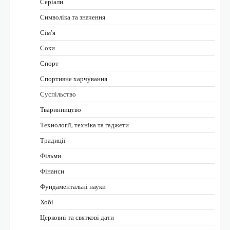
Серіали
Символіка та значення
Сім’я
Соки
Спорт
Спортивне харчування
Суспільство
Тваринництво
Технології, техніка та гаджети
Традиції
Фільми
Фінанси
Фундаментальні науки
Хобі
Церковні та святкові дати