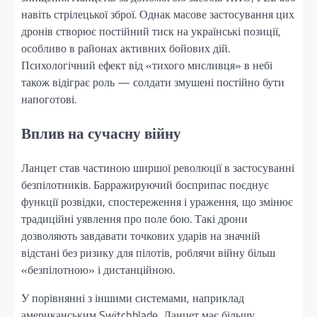
навіть стрілецької зброї. Однак масове застосування цих
дронів створює постійний тиск на українські позиції,
особливо в районах активних бойових дій.
Психологічний ефект від «тихого мисливця» в небі
також відіграє роль — солдати змушені постійно бути
напоготові.
Вплив на сучасну війну
Ланцет став частиною ширшої революції в застосуванні
безпілотників. Барражируючий боєприпас поєднує
функції розвідки, спостереження і ураження, що змінює
традиційні уявлення про поле бою. Такі дрони
дозволяють завдавати точкових ударів на значній
відстані без ризику для пілотів, роблячи війну більш
«безпілотною» і дистанційною.
У порівнянні з іншими системами, наприклад
американським Switchblade, Ланцет має більшу