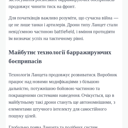
продовжує чинити тиск на фронт.
Для початківців важливо розуміти, що сучасна війна —
це не лише танки і артилерія. Дрони типу Ланцет стали
невід’ємною частиною battlefield, і вміння протидіяти
їм визначає успіх на тактичному рівні.
Майбутнє технології барражируючих
боєприпасів
Технологія Ланцета продовжує розвиватися. Виробник
працює над новими модифікаціями з більшою
дальністю, потужнішою бойовою частиною та
покращеними системами наведення. Очікується, що в
майбутньому такі дрони стануть ще автономнішими, з
елементами штучного інтелекту для самостійного
пошуку цілей.
Глобально поява Ланцета та подібних систем