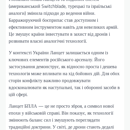
(американський Switchblade, турецькі та ізраїльські
аналоги) змінила підходи до ведення війни.
Барражируючий боєприпас став доступним і
ефективним інструментом навіть для невеликих армій.
Це змушує країни інвестувати в захист від дронів і
розвивати власні аналогічні технології.
У контексті України Ланцет залишається одним із
ключових елементів російського арсеналу. Його
застосування демонструє, як відносно проста і дешева
технологія може впливати на хід бойових дій. Для обох
сторін конфлікту важливо продовжувати
вдосконалювати як наступальні, так і оборонні засоби в
цій сфері.
Ланцет БПЛА — це не просто зброя, а символ нової
епохи у військовій справі. Він показує, як технології
змінюють баланс сил і змушують переглядати
традиційні доктрини. У світі, де дрони стають дедалі