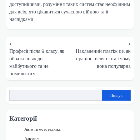
доступнішими, розуміння таких систем стає необхідним
для всіх, хто цікавиться сучасною війною та її
наслідками.
Навігація
⟵
⟶
записів
Професії після 9 класу: як
Накладений платіж це: як
обрати шлях до
працює післяплата і чому
майбутнього та не
вона популярна
помилитися
Пошук
Категорії
Авто та мототехніка
Алкоголь