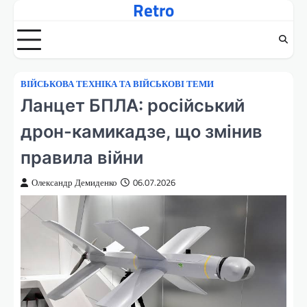
Retro
Перейти
до
вмісту
ВІЙСЬКОВА ТЕХНІКА ТА ВІЙСЬКОВІ ТЕМИ
Ланцет БПЛА: російський
дрон-камикадзе, що змінив
правила війни
Олександр Демиденко
06.07.2026