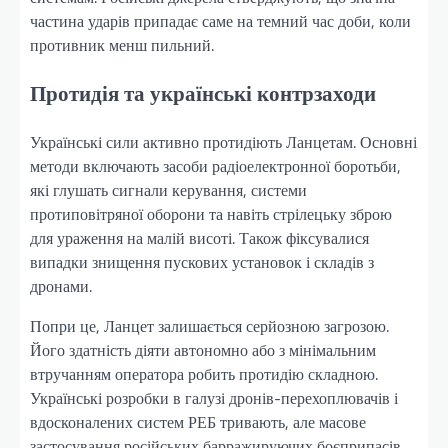
частина ударів припадає саме на темний час доби, коли
противник менш пильний.
Протидія та українські контрзаходи
Українські сили активно протидіють Ланцетам. Основні
методи включають засоби радіоелектронної боротьби,
які глушать сигнали керування, системи
протиповітряної оборони та навіть стрілецьку зброю
для ураження на малій висоті. Також фіксувалися
випадки знищення пускових установок і складів з
дронами.
Попри це, Ланцет залишається серйозною загрозою.
Його здатність діяти автономно або з мінімальним
втручанням оператора робить протидію складною.
Українські розробки в галузі дронів-перехоплювачів і
вдосконалених систем РЕБ тривають, але масове
застосування російських барражируючих боєприпасів