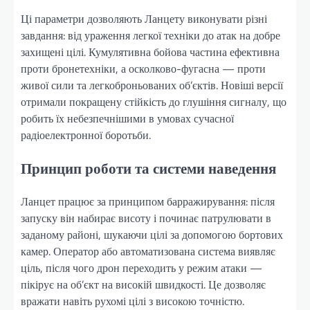
Ці параметри дозволяють Ланцету виконувати різні
завдання: від ураження легкої техніки до атак на добре
захищені цілі. Кумулятивна бойова частина ефективна
проти бронетехніки, а осколково-фугасна — проти
живої сили та легкоброньованих об’єктів. Новіші версії
отримали покращену стійкість до глушіння сигналу, що
робить їх небезпечнішими в умовах сучасної
радіоелектронної боротьби.
Принцип роботи та системи наведення
Ланцет працює за принципом барражирування: після
запуску він набирає висоту і починає патрулювати в
заданому районі, шукаючи цілі за допомогою бортових
камер. Оператор або автоматизована система виявляє
ціль, після чого дрон переходить у режим атаки —
пікірує на об’єкт на високій швидкості. Це дозволяє
вражати навіть рухомі цілі з високою точністю.