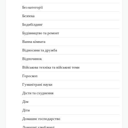
Без категорії
Безпека
Бодибілдинг
Будівництво та ремонт
Ванна кімната
Відносини та дружба
Відпочинок
Військова техніка та військові теми
Гороскоп
Гуманітрані науки
Дієти та схуднення
Дім
Діти
Домашнє господарство
Домашні улюбленці