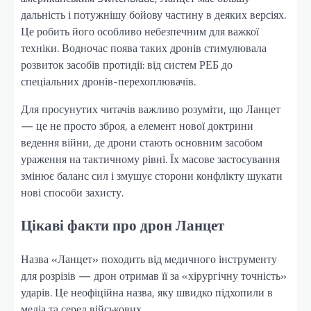
дальність і потужнішу бойову частину в деяких версіях.
Це робить його особливо небезпечним для важкої
техніки. Водночас поява таких дронів стимулювала
розвиток засобів протидії: від систем РЕБ до
спеціальних дронів-перехоплювачів.
Для просунутих читачів важливо розуміти, що Ланцет
— це не просто зброя, а елемент нової доктрини
ведення війни, де дрони стають основним засобом
ураження на тактичному рівні. Їх масове застосування
змінює баланс сил і змушує сторони конфлікту шукати
нові способи захисту.
Цікаві факти про дрон Ланцет
Назва «Ланцет» походить від медичного інструменту
для розрізів — дрон отримав її за «хірургічну точність»
ударів. Це неофіційна назва, яку швидко підхопили в
медіа та серед військових.