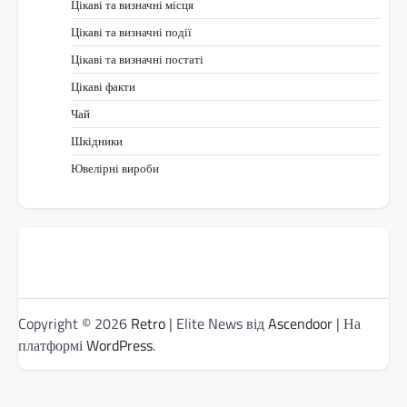
Цікаві та визначні місця
Цікаві та визначні події
Цікаві та визначні постаті
Цікаві факти
Чай
Шкідники
Ювелірні вироби
Copyright © 2026
Retro
| Elite News від
Ascendoor
| На
платформі
WordPress
.