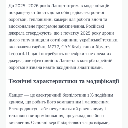
До 2025–2026 років Ланцет отримав модернізації:
покращену стійкість до засобів радіоелектронної
боротьби, тепловізійні камери для роботи вночі та
вдосконалене програмне забезпечення. Російські
джерела стверджують, що з початку 2025 року дрони
цього типу знищили сотні одиниць української техніки,
включаючи гаубиці M777, САУ Krab, танки Abrams і
Leopard. Ці дані потребують перевірки з незалежних
джерел, але ефективність Ланцета в контрбатарейній
боротьбі визнана навіть західними аналітиками.
Технічні характеристики та модифікації
Ланцет — це електричний безпілотник з X-подібним
крилом, що робить його компактним і маневреним.
Електродвигун забезпечує низький рівень шуму і
теплового випромінювання, що ускладнює його
виявлення. Основні версії відрізняються розмірами,