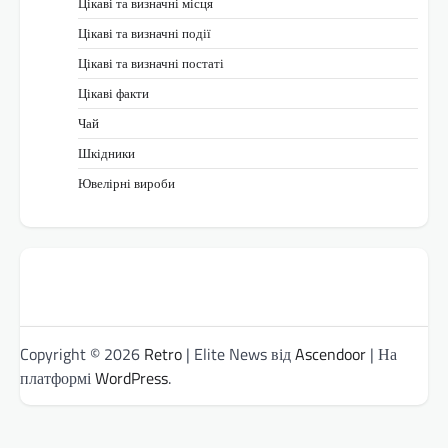
Цікаві та визначні місця
Цікаві та визначні події
Цікаві та визначні постаті
Цікаві факти
Чай
Шкідники
Ювелірні вироби
Copyright © 2026
Retro
| Elite News від
Ascendoor
| На
платформі
WordPress
.