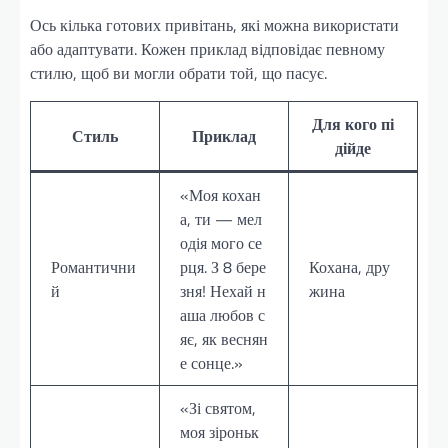
Ось кілька готових привітань, які можна використати
або адаптувати. Кожен приклад відповідає певному
стилю, щоб ви могли обрати той, що пасує.
Для кого пі
Стиль
Приклад
дійде
«Моя кохан
а, ти — мел
одія мого се
Романтични
рця. З 8 бере
Кохана, дру
й
зня! Нехай н
жина
аша любов с
яє, як веснян
е сонце.»
«Зі святом,
моя зіроньк