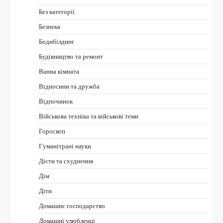
Без категорії
Безпека
Бодибілдинг
Будівництво та ремонт
Ванна кімната
Відносини та дружба
Відпочинок
Військова техніка та військові теми
Гороскоп
Гуманітрані науки
Дієти та схуднення
Дім
Діти
Домашнє господарство
Домашні улюбленці