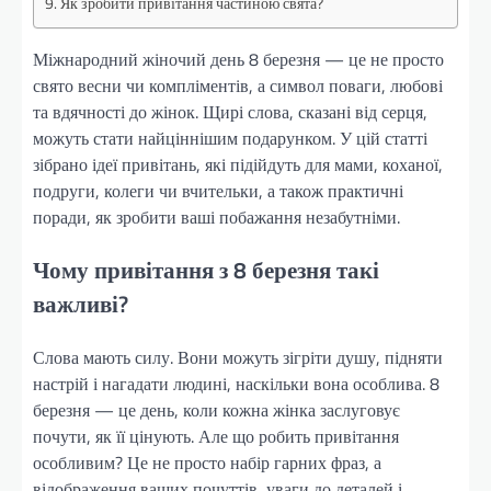
Як зробити привітання частиною свята?
Міжнародний жіночий день 8 березня — це не просто
свято весни чи компліментів, а символ поваги, любові
та вдячності до жінок. Щирі слова, сказані від серця,
можуть стати найціннішим подарунком. У цій статті
зібрано ідеї привітань, які підійдуть для мами, коханої,
подруги, колеги чи вчительки, а також практичні
поради, як зробити ваші побажання незабутніми.
Чому привітання з 8 березня такі
важливі?
Слова мають силу. Вони можуть зігріти душу, підняти
настрій і нагадати людині, наскільки вона особлива. 8
березня — це день, коли кожна жінка заслуговує
почути, як її цінують. Але що робить привітання
особливим? Це не просто набір гарних фраз, а
відображення ваших почуттів, уваги до деталей і