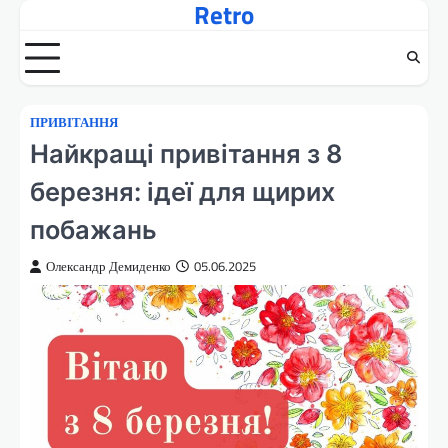
Retro
Перейти
до
вмісту
ПРИВІТАННЯ
Найкращі привітання з 8
березня: ідеї для щирих
побажань
Олександр Демиденко
05.06.2025