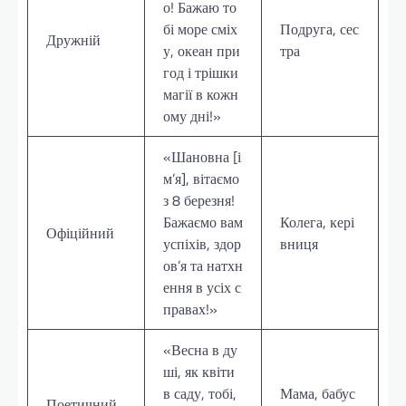
о! Бажаю то
бі море сміх
Подруга, сес
Дружній
у, океан при
тра
год і трішки
магії в кожн
ому дні!»
«Шановна [і
м’я], вітаємо
з 8 березня!
Бажаємо вам
Колега, кері
Офіційний
успіхів, здор
вниця
ов’я та натхн
ення в усіх с
правах!»
«Весна в ду
ші, як квіти
в саду, тобі,
Мама, бабус
Поетичний