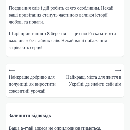
Поєднання слів і дій робить свято особливим. Нехай
ваші привітання стануть частиною великої історії
любові та поваги.
Щирі привітання з 8 березня — це спосіб сказати «ти
важлива» без зайвих слів. Нехай ваші побажання
зігрівають серця!
Навігація
⟵
⟶
записів
Найкраще добриво для
Найкращі міста для життя в
полуниці: як виростити
Україні: де знайти свій дім
соковитий урожай
Залишити відповідь
Ваша e-mail адреса не оприлюднюватиметься.