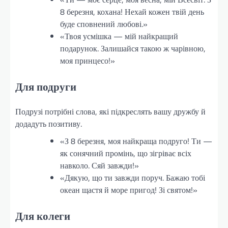
8 березня, кохана! Нехай кожен твій день
буде сповнений любові.»
«Твоя усмішка — мій найкращий
подарунок. Залишайся такою ж чарівною,
моя принцесо!»
Для подруги
Подрузі потрібні слова, які підкреслять вашу дружбу й
додадуть позитиву.
«З 8 березня, моя найкраща подруго! Ти —
як сонячний промінь, що зігріває всіх
навколо. Сяй завжди!»
«Дякую, що ти завжди поруч. Бажаю тобі
океан щастя й море пригод! Зі святом!»
Для колеги