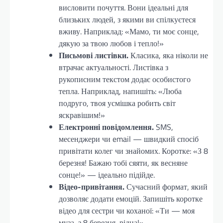
висловити почуття. Вони ідеальні для
близьких людей, з якими ви спілкуєтеся
вживу. Наприклад: «Мамо, ти моє сонце,
дякую за твою любов і тепло!»
Письмові листівки.
Класика, яка ніколи не
втрачає актуальності. Листівка з
рукописним текстом додає особистого
тепла. Наприклад, напишіть: «Люба
подруго, твоя усмішка робить світ
яскравішим!»
Електронні повідомлення.
SMS,
месенджери чи email — швидкий спосіб
привітати колег чи знайомих. Коротке: «З 8
березня! Бажаю тобі сяяти, як весняне
сонце!» — ідеально підійде.
Відео-привітання.
Сучасний формат, який
дозволяє додати емоцій. Запишіть коротке
відео для сестри чи коханої: «Ти — моя
муза, з 8 березня, рідна!»