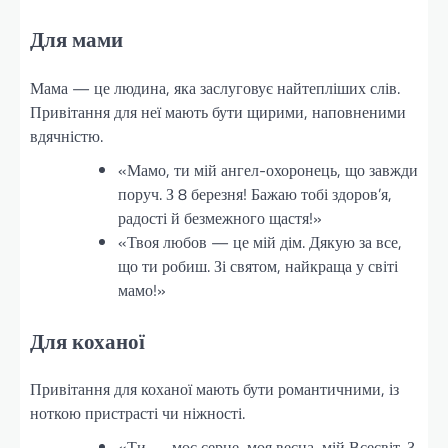
Для мами
Мама — це людина, яка заслуговує найтепліших слів.
Привітання для неї мають бути щирими, наповненими
вдячністю.
«Мамо, ти мій ангел-охоронець, що завжди
поруч. З 8 березня! Бажаю тобі здоров’я,
радості й безмежного щастя!»
«Твоя любов — це мій дім. Дякую за все,
що ти робиш. Зі святом, найкраща у світі
мамо!»
Для коханої
Привітання для коханої мають бути романтичними, із
ноткою пристрасті чи ніжності.
«Ти — моє серце, моя весна, мій Всесвіт. З