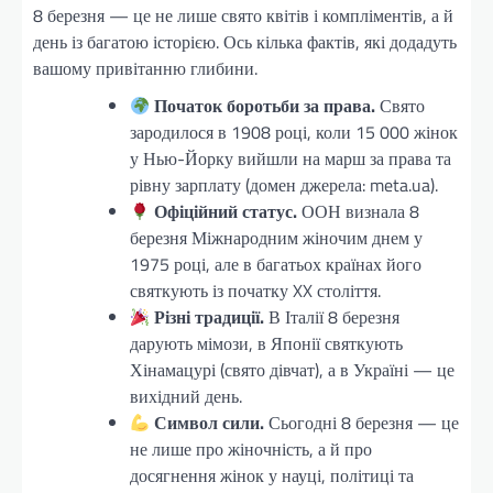
8 березня — це не лише свято квітів і компліментів, а й
день із багатою історією. Ось кілька фактів, які додадуть
вашому привітанню глибини.
Початок боротьби за права.
Свято
зародилося в 1908 році, коли 15 000 жінок
у Нью-Йорку вийшли на марш за права та
рівну зарплату (домен джерела: meta.ua).
Офіційний статус.
ООН визнала 8
березня Міжнародним жіночим днем у
1975 році, але в багатьох країнах його
святкують із початку XX століття.
Різні традиції.
В Італії 8 березня
дарують мімози, в Японії святкують
Хінамацурі (свято дівчат), а в Україні — це
вихідний день.
Символ сили.
Сьогодні 8 березня — це
не лише про жіночність, а й про
досягнення жінок у науці, політиці та