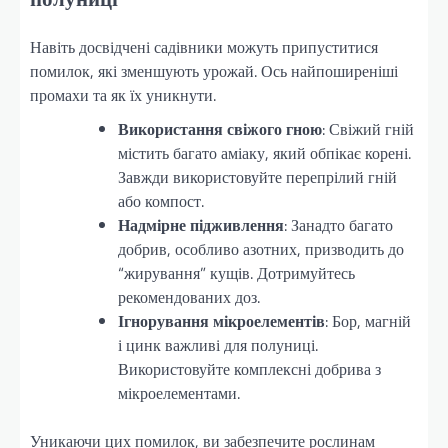
Навіть досвідчені садівники можуть припуститися
помилок, які зменшують урожай. Ось найпоширеніші
промахи та як їх уникнути.
Використання свіжого гною
: Свіжий гній
містить багато аміаку, який обпікає корені.
Завжди використовуйте перепрілий гній
або компост.
Надмірне підживлення
: Занадто багато
добрив, особливо азотних, призводить до
“жирування” кущів. Дотримуйтесь
рекомендованих доз.
Ігнорування мікроелементів
: Бор, магній
і цинк важливі для полуниці.
Використовуйте комплексні добрива з
мікроелементами.
Уникаючи цих помилок, ви забезпечите рослинам