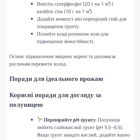
Внесіть суперфосфат (20 г на 1 м²) і
калійну сіль (10 г на 1 м²).
Додайте компост або перепрілий гній для
покращення ґрунту.
Полийте кущі розчином золи для
підвищення зимостійкості.
Осіннє підживлення зміцнює корені та допомагає
рослинам пережити холод.
Поради для ідеального врожаю
Корисні поради для догляду за
полуницею
Перевіряйте pH ґрунту
: Полуниця
любить слабокислий ґрунт (pH 5.5–6.5).
Якщо ґрунт занадто кислий, додайте вапно