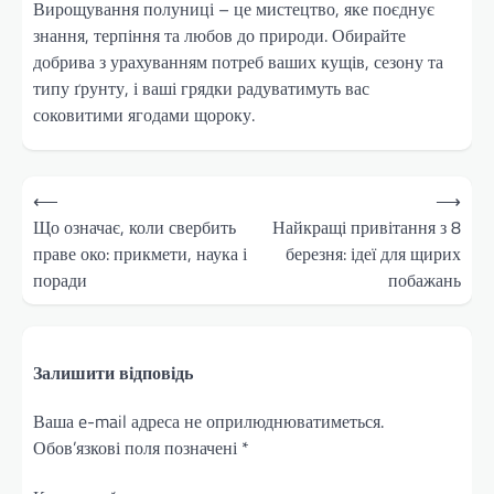
Вирощування полуниці – це мистецтво, яке поєднує
знання, терпіння та любов до природи. Обирайте
добрива з урахуванням потреб ваших кущів, сезону та
типу ґрунту, і ваші грядки радуватимуть вас
соковитими ягодами щороку.
Навігація
⟵
⟶
записів
Що означає, коли свербить
Найкращі привітання з 8
праве око: прикмети, наука і
березня: ідеї для щирих
поради
побажань
Залишити відповідь
Ваша e-mail адреса не оприлюднюватиметься.
Обов’язкові поля позначені
*