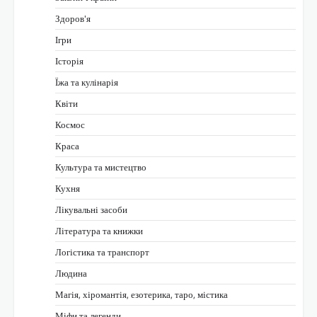
Здоров'я
Ігри
Історія
Їжа та кулінарія
Квіти
Космос
Краса
Культура та мистецтво
Кухня
Лікувальні засоби
Література та книжки
Логістика та транспорт
Людина
Магія, хіромантія, езотерика, таро, містика
Міфи та легенди