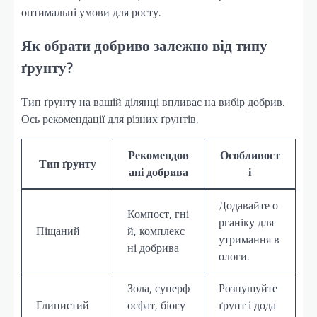
оптимальні умови для росту.
Як обрати добриво залежно від типу
ґрунту?
Тип ґрунту на вашій ділянці впливає на вибір добрив.
Ось рекомендації для різних ґрунтів.
Рекомендов
Особливост
Тип ґрунту
ані добрива
і
Додавайте о
Компост, гні
рганіку для
Піщаний
й, комплекс
утримання в
ні добрива
ологи.
Зола, суперф
Розпушуйте
Глинистий
осфат, біогу
ґрунт і дода