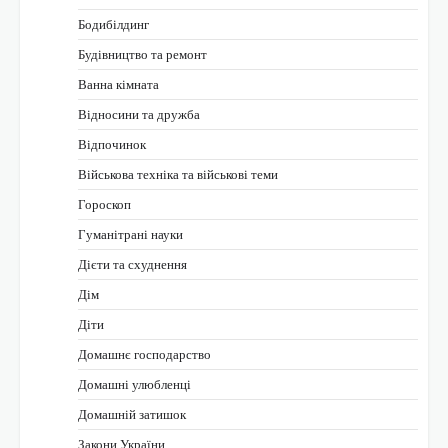
Бодибілдинг
Будівництво та ремонт
Ванна кімната
Відносини та дружба
Відпочинок
Військова техніка та військові теми
Гороскоп
Гуманітрані науки
Дієти та схуднення
Дім
Діти
Домашнє господарство
Домашні улюбленці
Домашній затишок
Закони України