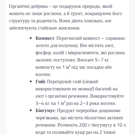
Органічні добрива – це подарунок природи, який
живить не лише рослини, а й ґрунт, покращуючи його
структуру та родючість. Вони діють повільно, але
забезпечують стабільне живлення.
Компост
: Перегнилий компост – справжнє
золото для полуниці. Він містить азот,
фосфор, калій і мікроелементи, які рослина
засвоює поступово. Вносьте 5–7 кг
компосту на 1 м² під час посадки або
восени.
Гній
: Перепрілий гній (свіжий
використовувати не можна!) багатий на
азот і органічні речовини. Використовуйте
3–4 кг на 1 м² раз на 2–3 роки восени.
Біогумус
: Продукт переробки дощовими
черв’яками, що містить біологічно активні
речовини. Розчиніть 200 г біогумусу в 10 л
води та поливайте кущі раз на 2 тижні