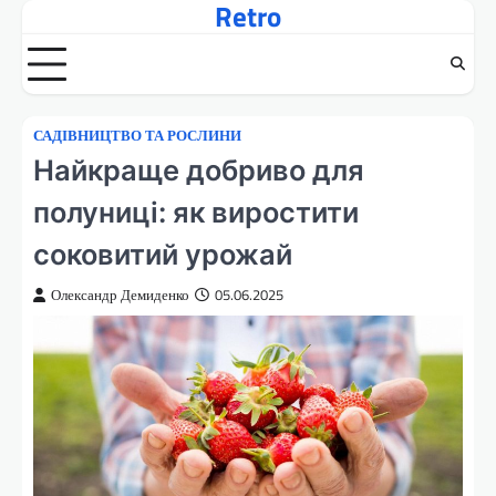
Retro
Перейти
до
вмісту
САДІВНИЦТВО ТА РОСЛИНИ
Найкраще добриво для
полуниці: як виростити
соковитий урожай
Олександр Демиденко
05.06.2025