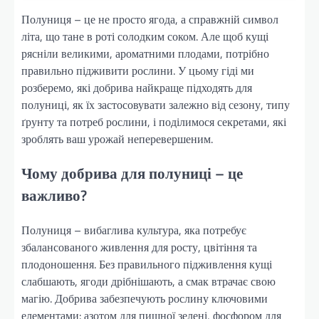
Полуниця – це не просто ягода, а справжній символ
літа, що тане в роті солодким соком. Але щоб кущі
рясніли великими, ароматними плодами, потрібно
правильно підживити рослини. У цьому гіді ми
розберемо, які добрива найкраще підходять для
полуниці, як їх застосовувати залежно від сезону, типу
ґрунту та потреб рослини, і поділимося секретами, які
зроблять ваш урожай неперевершеним.
Чому добрива для полуниці – це
важливо?
Полуниця – вибаглива культура, яка потребує
збалансованого живлення для росту, цвітіння та
плодоношення. Без правильного підживлення кущі
слабшають, ягоди дрібнішають, а смак втрачає свою
магію. Добрива забезпечують рослину ключовими
елементами: азотом для пишної зелені, фосфором для