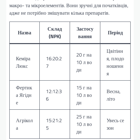
макро- та мікроелементів. Вони зручні для початківців,
адже не потрібно змішувати кілька препаратів.
Склад
Застосу
Назва
Період
(NPK)
вання
Цвітінн
20 г на
Кеміра
16:20:2
я, плодо
10 л во
Люкс
7
ношенн
ди
я
Фертик
15 г на
12:12:3
Весна,
а Ягідн
10 л во
6
літо
е
ди
25 г на
Агрікол
15:21:2
Увесь се
10 л во
а
5
зон
ди