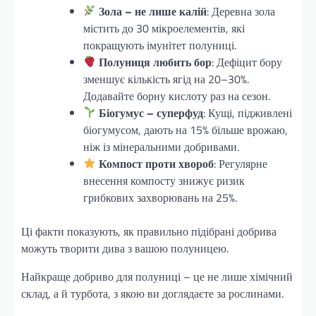
Зола – не лише калій
: Деревна зола
містить до 30 мікроелементів, які
покращують імунітет полуниці.
Полуниця любить бор
: Дефіцит бору
зменшує кількість ягід на 20–30%.
Додавайте борну кислоту раз на сезон.
Біогумус – суперфуд
: Кущі, підживлені
біогумусом, дають на 15% більше врожаю,
ніж із мінеральними добривами.
Компост проти хвороб
: Регулярне
внесення компосту знижує ризик
грибкових захворювань на 25%.
Ці факти показують, як правильно підібрані добрива
можуть творити дива з вашою полуницею.
Найкраще добриво для полуниці – це не лише хімічний
склад, а й турбота, з якою ви доглядаєте за рослинами.