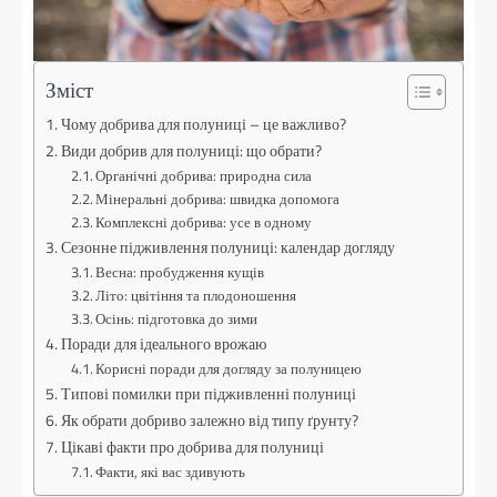
Зміст
Чому добрива для полуниці – це важливо?
Види добрив для полуниці: що обрати?
Органічні добрива: природна сила
Мінеральні добрива: швидка допомога
Комплексні добрива: усе в одному
Сезонне підживлення полуниці: календар догляду
Весна: пробудження кущів
Літо: цвітіння та плодоношення
Осінь: підготовка до зими
Поради для ідеального врожаю
Корисні поради для догляду за полуницею
Типові помилки при підживленні полуниці
Як обрати добриво залежно від типу ґрунту?
Цікаві факти про добрива для полуниці
Факти, які вас здивують