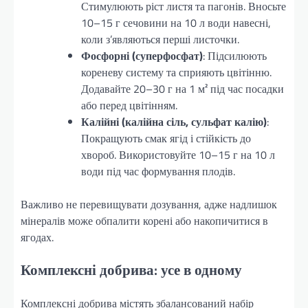
Стимулюють ріст листя та пагонів. Вносьте
10–15 г сечовини на 10 л води навесні,
коли з’являються перші листочки.
Фосфорні (суперфосфат)
: Підсилюють
кореневу систему та сприяють цвітінню.
Додавайте 20–30 г на 1 м² під час посадки
або перед цвітінням.
Калійні (калійна сіль, сульфат калію)
:
Покращують смак ягід і стійкість до
хвороб. Використовуйте 10–15 г на 10 л
води під час формування плодів.
Важливо не перевищувати дозування, адже надлишок
мінералів може обпалити корені або накопичитися в
ягодах.
Комплексні добрива: усе в одному
Комплексні добрива містять збалансований набір