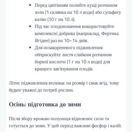
Перед цвітінням полийте кущі розчином
золи (1 склянка на 10 л води) або сульфату
калію (10 г на 10 л).
Під час плодоношення використовуйте
комплексні добрива (наприклад, Фертика
Ягідне) раз на 10–14 днів.
Для позакореневого підживлення
обприскуйте листя слабким розчином
борної кислоти (1 г на 10 л води) для
кращого зав’язування плодів.
Літнє підживлення впливає на розмір і смак ягід, тому
будьте уважні до потреб рослин.
Осінь: підготовка до зими
Після збору врожаю полуниця відновлює сили та
готується до зими. У цей період важливі фосфор і калій.