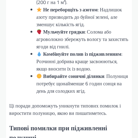
(200 г на 1 м²).
Не переборщіть з азотом
: Надлишок
азоту призводить до буйної зелені, але
зменшує кількість ягід.
Мульчуйте грядки
: Солома або
агроволокно збережуть вологу та захистять
ягоди від гнилі.
Комбінуйте полив із підживленням
:
Розчинні добрива краще засвоюються,
якщо вносити їх із водою.
Вибирайте сонячні ділянки
: Полуниця
потребує щонайменше 6 годин сонця на
день для солодких ягід.
Ці поради допоможуть уникнути типових помилок і
виростити полуницю, якою ви пишатиметесь.
Типові помилки при підживленні
полуниці