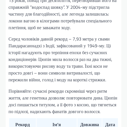
13 років, понад три десятиліття, перетворивши його на
справжній “водоспад шовку”. У 2004-му підстригла
частину для благодійності, але легенда залишилась:
локони вагою в кілограми потребували спеціального
плетіння, щоб не заважати ходу.
Серед чоловіків давній рекорд – 7,93 метра у свами
Пандарасаннадхі з Індії, зафіксований у 1949-му. Ці
історії нагадують про терпіння епохи без сучасних
кондиціонерів: Цюпін мила волосся раз на два тижні,
використовуючи рисову воду та трави. Їхні коси не
просто довгі – вони символи витривалості, що
пережили війни, голод і моду на короткі стрижки.
Порівняйте: сучасні рекорди скромніші через ритм
життя, але генетика дозволяє повторювати дива. Цюпін
досі пишається титулом, а її фото з косою, що тягнеться
по підлозі, надихають фанатів довгого волосся.
Рекорд
Ім’я
Довжина
Дата