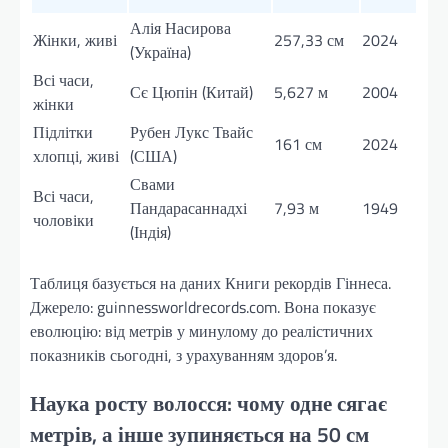
Алія Насирова
Жінки, живі
257,33 см
2024
(Україна)
Всі часи,
Сє Цюпін (Китай)
5,627 м
2004
жінки
Підлітки
Рубен Лукс Твайс
161 см
2024
хлопці, живі
(США)
Свами
Всі часи,
Пандарасаннадхі
7,93 м
1949
чоловіки
(Індія)
Таблиця базується на даних Книги рекордів Гіннеса.
Джерело: guinnessworldrecords.com. Вона показує
еволюцію: від метрів у минулому до реалістичних
показників сьогодні, з урахуванням здоров’я.
Наука росту волосся: чому одне сягає
метрів, а інше зупиняється на 50 см