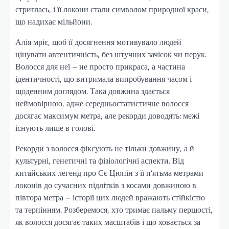
стриглась, і її локони стали символом природної краси,
що надихає мільйони.
Алія мріє, щоб її досягнення мотивувало людей
цінувати автентичність, без штучних зачісок чи перук.
Волосся для неї – не просто прикраса, а частина
ідентичності, що витримала випробування часом і
щоденним доглядом. Така довжина здається
неймовірною, адже середньостатистичне волосся
досягає максимум метра, але рекорди доводять: межі
існують лише в голові.
Рекорди з волосся фіксують не тільки довжину, а й
культурні, генетичні та фізіологічні аспекти. Від
китайських легенд про Сє Цюпін з її п’ятьма метрами
локонів до сучасних підлітків з косами довжиною в
півтора метра – історії цих людей вражають стійкістю
та терпінням. Розберемося, хто тримає пальму першості,
як волосся досягає таких масштабів і що ховається за