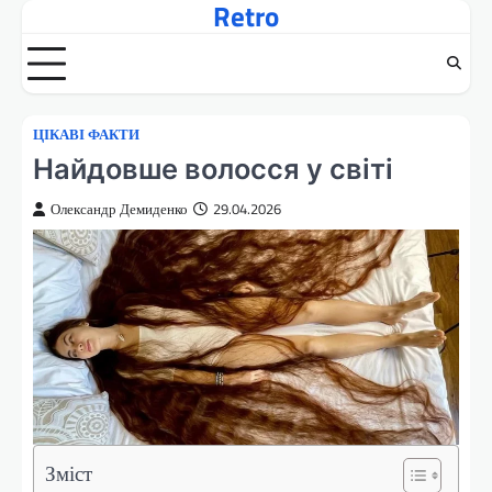
Retro
Перейти
до
вмісту
ЦІКАВІ ФАКТИ
Найдовше волосся у світі
Олександр Демиденко
29.04.2026
Зміст