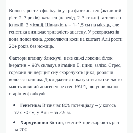
Волосся росте з фолікулів у три фази: анаген (активний
ріст, 2-7 років), катаген (перехід, 2-3 тижні) та телоген
(спокій, 3 місяці). Швидкість – 1-1,5 см на місяць, але
генетика визначає тривалість анагену. У рекордсменів
вона подовжена, дозволяючи коси на кшталт Алії рости
20+ років без ножиць.
Фактори впливу блискучі, наче свіжі локони: білок
(кератин – 90% складу), вітаміни B, цинк, залізо. Стрес,
гормони чи дефіцит сну скорочують цикл, роблячи
волосся тоншим. Дослідження показують: азіатки часто
мають довший анаген через ген RAP1, що уповільнює
старіння фолікулів.
Генетика:
Визначає 80% потенціалу – у когось
max 70 см, у Алії – за 2,5 м.
Харчування:
Біотин, омега-3 прискорюють ріст
на 20%.