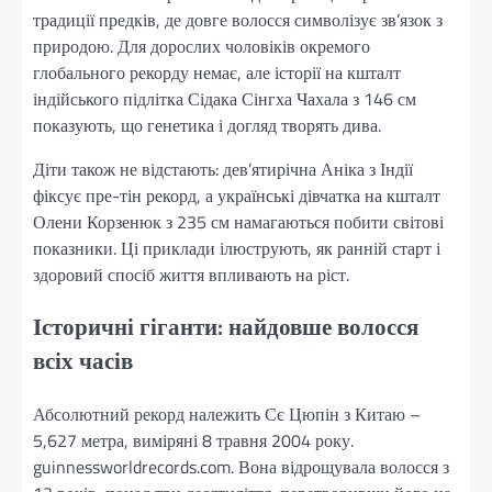
традиції предків, де довге волосся символізує зв’язок з
природою. Для дорослих чоловіків окремого
глобального рекорду немає, але історії на кшталт
індійського підлітка Сідака Сінгха Чахала з 146 см
показують, що генетика і догляд творять дива.
Діти також не відстають: дев’ятирічна Аніка з Індії
фіксує пре-тін рекорд, а українські дівчатка на кшталт
Олени Корзенюк з 235 см намагаються побити світові
показники. Ці приклади ілюструють, як ранній старт і
здоровий спосіб життя впливають на ріст.
Історичні гіганти: найдовше волосся
всіх часів
Абсолютний рекорд належить Сє Цюпін з Китаю –
5,627 метра, виміряні 8 травня 2004 року.
guinnessworldrecords.com. Вона відрощувала волосся з