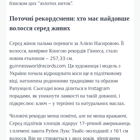
блиском цих “золотих ниток”.
Поточні рекордсмени: хто має найдовше
волосся серед живих
Серед жінок пальма переваги за Алією Насировою. Її
волосся, виміряне Книгою рекордів Гіннеса, стало
новим еталоном – 257,33 см.
guinnessworldrecords.com. Ця художниця і модель з
України почала відрощувати коси ще в підлітковому
віці, натхненна родинними традиціями та образом
Рапунцелі. Сьогодні вона ділиться в Instagram
порадами, як уникнути ламкості на такій довжині, і
підкреслює: ключ – у терпінні та натуральних маслах.
Чоловічі рекорди менш помітні, але не менш вражаючі.
Серед підлітків хлопців лідирує 17-річний американець
з племені лакота Рубен Лукс Твайс-молодший з 161 см
волосся. Він не стрижеться з двох років, зберігаючи