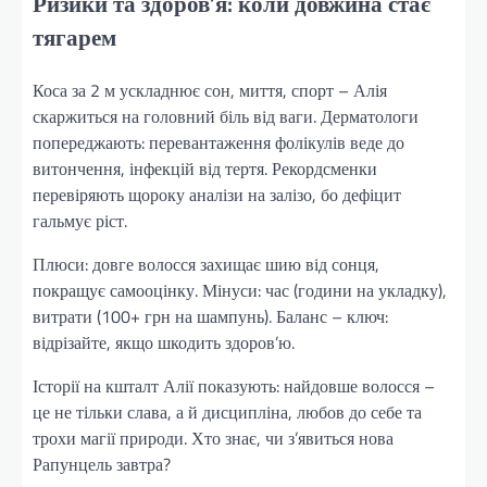
Ризики та здоров’я: коли довжина стає
тягарем
Коса за 2 м ускладнює сон, миття, спорт – Алія
скаржиться на головний біль від ваги. Дерматологи
попереджають: перевантаження фолікулів веде до
витончення, інфекцій від тертя. Рекордсменки
перевіряють щороку аналізи на залізо, бо дефіцит
гальмує ріст.
Плюси: довге волосся захищає шию від сонця,
покращує самооцінку. Мінуси: час (години на укладку),
витрати (100+ грн на шампунь). Баланс – ключ:
відрізайте, якщо шкодить здоров’ю.
Історії на кшталт Алії показують: найдовше волосся –
це не тільки слава, а й дисципліна, любов до себе та
трохи магії природи. Хто знає, чи з’явиться нова
Рапунцель завтра?