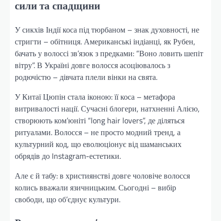
сили та спадщини
У сикхів Індії коса під тюрбаном – знак духовності, не
стригти – обітниця. Американські індіанці, як Рубен,
бачать у волоссі зв’язок з предками: “Воно ловить шепіт
вітру”. В Україні довге волосся асоціювалось з
родючістю – дівчата плели вінки на свята.
У Китаї Цюпін стала іконою: її коса – метафора
витривалості нації. Сучасні блогери, натхненні Алією,
створюють ком’юніті “long hair lovers”, де діляться
ритуалами. Волосся – не просто модний тренд, а
культурний код, що еволюціонує від шаманських
обрядів до Instagram-естетики.
Але є й табу: в християнстві довге чоловіче волосся
колись вважали язичницьким. Сьогодні – вибір
свободи, що об’єднує культури.