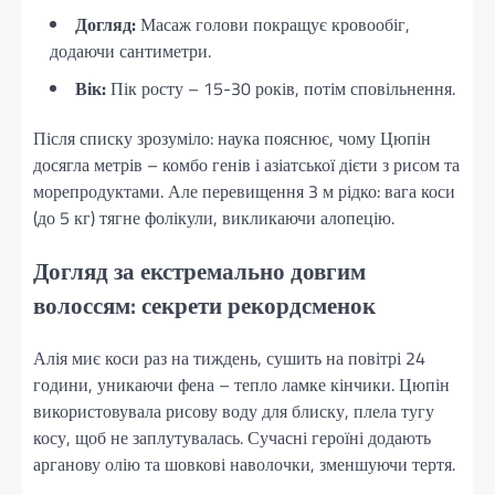
Догляд:
Масаж голови покращує кровообіг,
додаючи сантиметри.
Вік:
Пік росту – 15-30 років, потім сповільнення.
Після списку зрозуміло: наука пояснює, чому Цюпін
досягла метрів – комбо генів і азіатської дієти з рисом та
морепродуктами. Але перевищення 3 м рідко: вага коси
(до 5 кг) тягне фолікули, викликаючи алопецію.
Догляд за екстремально довгим
волоссям: секрети рекордсменок
Алія миє коси раз на тиждень, сушить на повітрі 24
години, уникаючи фена – тепло ламке кінчики. Цюпін
використовувала рисову воду для блиску, плела тугу
косу, щоб не заплутувалась. Сучасні героїні додають
арганову олію та шовкові наволочки, зменшуючи тертя.