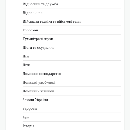
Відносини та дружба
Відпочинок
Військова техніка та військові теми
Гороскоп
Гуманітрані науки
Дієти та схуднення
Дім
Діти
Домашнє господарство
Домашні улюбленці
Домашній затишок
Закони України
Здоров'я
Ігри
Історія