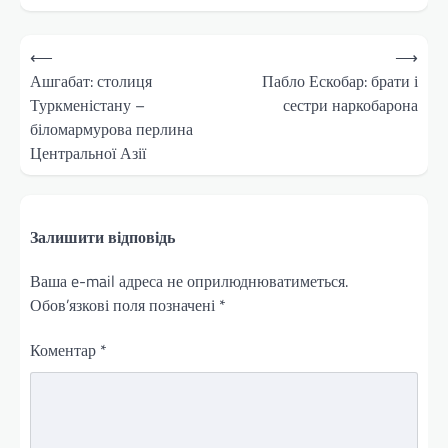
Навігація
⟵
⟶
записів
Ашгабат: столиця
Пабло Ескобар: брати і
Туркменістану –
сестри наркобарона
біломармурова перлина
Центральної Азії
Залишити відповідь
Ваша e-mail адреса не оприлюднюватиметься.
Обов’язкові поля позначені
*
Коментар
*