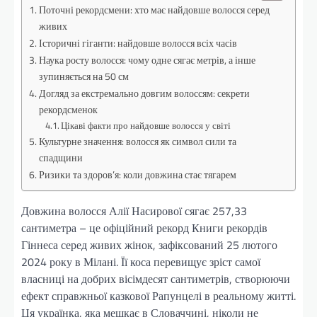
Поточні рекордсмени: хто має найдовше волосся серед
живих
Історичні гіганти: найдовше волосся всіх часів
Наука росту волосся: чому одне сягає метрів, а інше
зупиняється на 50 см
Догляд за екстремально довгим волоссям: секрети
рекордсменок
Цікаві факти про найдовше волосся у світі
Культурне значення: волосся як символ сили та
спадщини
Ризики та здоров’я: коли довжина стає тягарем
Довжина волосся Алії Насирової сягає 257,33
сантиметра – це офіційний рекорд Книги рекордів
Гіннеса серед живих жінок, зафіксований 25 лютого
2024 року в Мілані. Її коса перевищує зріст самої
власниці на добрих вісімдесят сантиметрів, створюючи
ефект справжньої казкової Рапунцелі в реальному житті.
Ця українка, яка мешкає в Словаччині, ніколи не