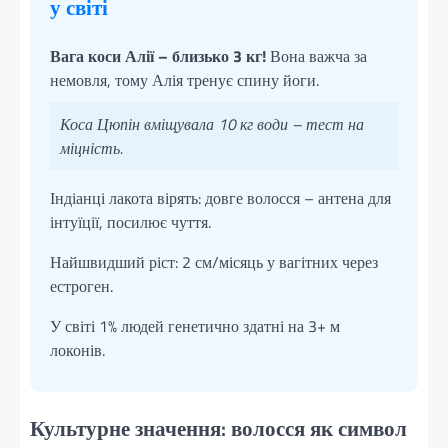
у світі
Вага коси Алії – близько 3 кг!
Вона важча за
немовля, тому Алія тренує спину йоги.
Коса Цюпін вміщувала 10 кг води – тест на
міцність.
Індіанці лакота вірять: довге волосся – антена для
інтуїції, посилює чуття.
Найшвидший ріст: 2 см/місяць у вагітних через
естроген.
У світі 1% людей генетично здатні на 3+ м
локонів.
Культурне значення: волосся як символ