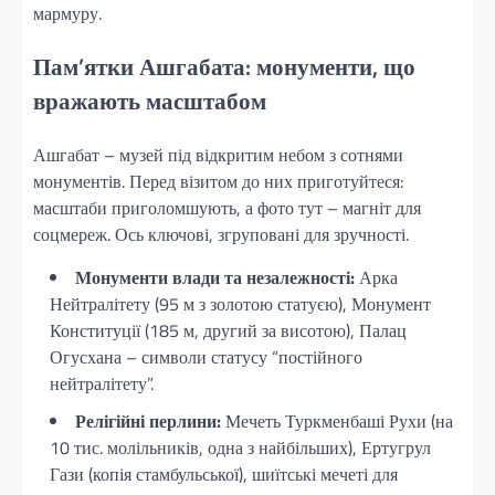
мармуру.
Пам’ятки Ашгабата: монументи, що
вражають масштабом
Ашгабат – музей під відкритим небом з сотнями
монументів. Перед візитом до них приготуйтеся:
масштаби приголомшують, а фото тут – магніт для
соцмереж. Ось ключові, згруповані для зручності.
Монументи влади та незалежності:
Арка
Нейтралітету (95 м з золотою статуєю), Монумент
Конституції (185 м, другий за висотою), Палац
Огусхана – символи статусу “постійного
нейтралітету”.
Релігійні перлини:
Мечеть Туркменбаші Рухи (на
10 тис. молільників, одна з найбільших), Ертугрул
Гази (копія стамбульської), шиїтські мечеті для