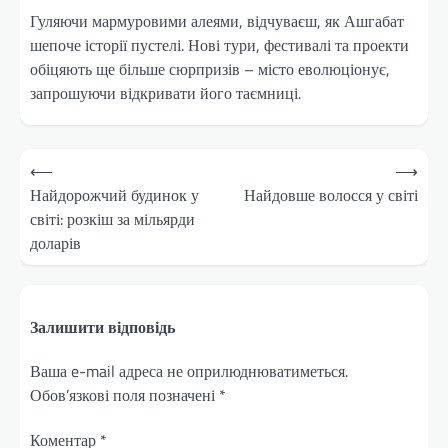
Гуляючи мармуровими алеями, відчуваєш, як Ашгабат
шепоче історії пустелі. Нові тури, фестивалі та проекти
обіцяють ще більше сюрпризів – місто еволюціонує,
запрошуючи відкривати його таємниці.
Навігація
⟵
⟶
записів
Найдорожчий будинок у
Найдовше волосся у світі
світі: розкіш за мільярди
доларів
Залишити відповідь
Ваша e-mail адреса не оприлюднюватиметься.
Обов’язкові поля позначені
*
Коментар
*