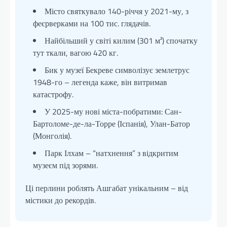
Місто святкувало 140-річчя у 2021-му, з
феєрверками на 100 тис. глядачів.
Найбільший у світі килим (301 м²) спочатку
тут ткали, вагою 420 кг.
Бик у музеї Бекреве символізує землетрус
1948-го – легенда каже, він витримав
катастрофу.
У 2025-му нові міста-побратими: Сан-
Бартоломе-де-ла-Торре (Іспанія), Улан-Батор
(Монголія).
Парк Ілхам – “натхнення” з відкритим
музеєм під зорями.
Ці перлини роблять Ашгабат унікальним – від
містики до рекордів.