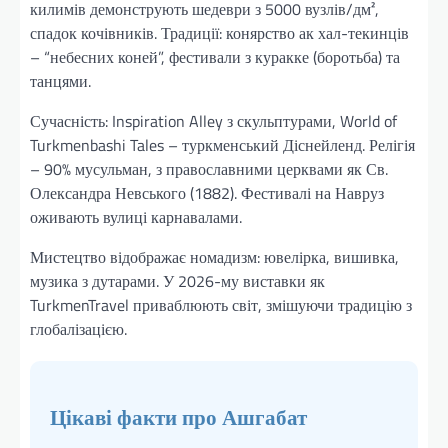
килимів демонструють шедеври з 5000 вузлів/дм²,
спадок кочівників. Традиції: конярство ак хал-текинців
– “небесних коней”, фестивали з куракке (боротьба) та
танцями.
Сучасність: Inspiration Alley з скульптурами, World of
Turkmenbashi Tales – туркменський Діснейленд. Релігія
– 90% мусульман, з православними церквами як Св.
Олександра Невського (1882). Фестивалі на Навруз
оживають вулиці карнавалами.
Мистецтво відображає номадизм: ювелірка, вишивка,
музика з дутарами. У 2026-му виставки як
TurkmenTravel приваблюють світ, змішуючи традицію з
глобалізацією.
Цікаві факти про Ашгабат