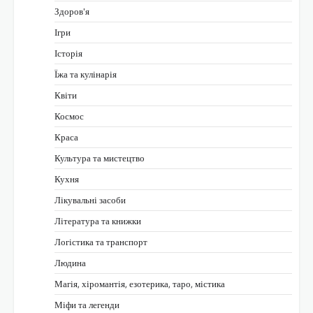
Здоров'я
Ігри
Історія
Їжа та кулінарія
Квіти
Космос
Краса
Культура та мистецтво
Кухня
Лікувальні засоби
Література та книжки
Логістика та транспорт
Людина
Магія, хіромантія, езотерика, таро, містика
Міфи та легенди