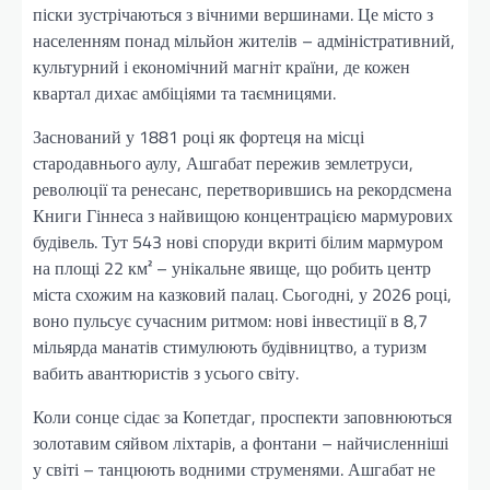
піски зустрічаються з вічними вершинами. Це місто з
населенням понад мільйон жителів – адміністративний,
культурний і економічний магніт країни, де кожен
квартал дихає амбіціями та таємницями.
Заснований у 1881 році як фортеця на місці
стародавнього аулу, Ашгабат пережив землетруси,
революції та ренесанс, перетворившись на рекордсмена
Книги Гіннеса з найвищою концентрацією мармурових
будівель. Тут 543 нові споруди вкриті білим мармуром
на площі 22 км² – унікальне явище, що робить центр
міста схожим на казковий палац. Сьогодні, у 2026 році,
воно пульсує сучасним ритмом: нові інвестиції в 8,7
мільярда манатів стимулюють будівництво, а туризм
вабить авантюристів з усього світу.
Коли сонце сідає за Копетдаг, проспекти заповнюються
золотавим сяйвом ліхтарів, а фонтани – найчисленніші
у світі – танцюють водними струменями. Ашгабат не