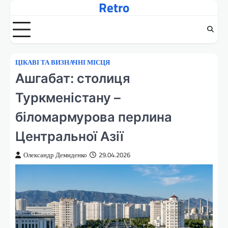
Retro
Перейти
до
вмісту
ЦІКАВІ ТА ВИЗНАЧНІ МІСЦЯ
Ашгабат: столиця
Туркменістану –
біломармурова перлина
Центральної Азії
Олександр Демиденко
29.04.2026