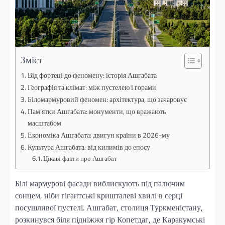
Зміст
Від фортеці до феномену: історія Ашгабата
Географія та клімат: між пустелею і горами
Біломармуровий феномен: архітектура, що зачаровує
Пам’ятки Ашгабата: монументи, що вражають
масштабом
Економіка Ашгабата: двигун країни в 2026-му
Культура Ашгабата: від килимів до епосу
Цікаві факти про Ашгабат
Білі мармурові фасади виблискують під палючим
сонцем, ніби гігантські кришталеві хвилі в серці
посушливої пустелі. Ашгабат, столиця Туркменістану,
розкинувся біля підніжжя гір Копетдаг, де Каракумські