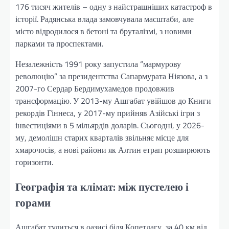
176 тисяч жителів – одну з найстрашніших катастроф в
історії. Радянська влада замовчувала масштаби, але
місто відродилося в бетоні та бруталізмі, з новими
парками та проспектами.
Незалежність 1991 року запустила “мармурову
революцію” за президентства Сапармурата Ніязова, а з
2007-го Сердар Бердимухамедов продовжив
трансформацію. У 2013-му Ашгабат увійшов до Книги
рекордів Гіннеса, у 2017-му прийняв Азійські ігри з
інвестиціями в 5 мільярдів доларів. Сьогодні, у 2026-
му, демолішн старих кварталів звільняє місце для
хмарочосів, а нові райони як Алтин етрап розширюють
горизонти.
Географія та клімат: між пустелею і
горами
Ашгабат тулиться в оазисі біля Копетдагу, за 40 км від