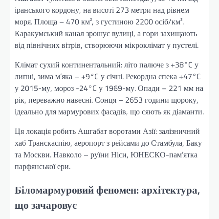
іранського кордону, на висоті 273 метри над рівнем
моря. Площа – 470 км², з густиною 2200 осіб/км².
Каракумський канал зрошує вулиці, а гори захищають
від північних вітрів, створюючи мікроклімат у пустелі.
Клімат сухий континентальний: літо палюче з +38°C у
липні, зима м’яка – +9°C у січні. Рекордна спека +47°C
у 2015-му, мороз -24°C у 1969-му. Опади – 221 мм на
рік, переважно навесні. Сонця – 2653 години щороку,
ідеально для мармурових фасадів, що сяють як діаманти.
Ця локація робить Ашгабат воротами Азії: залізничний
хаб Транскаспію, аеропорт з рейсами до Стамбула, Баку
та Москви. Навколо – руїни Ніси, ЮНЕСКО-пам’ятка
парфянської ери.
Біломармуровий феномен: архітектура,
що зачаровує