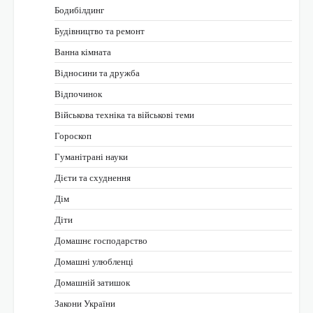
Бодибілдинг
Будівництво та ремонт
Ванна кімната
Відносини та дружба
Відпочинок
Військова техніка та військові теми
Гороскоп
Гуманітрані науки
Дієти та схуднення
Дім
Діти
Домашнє господарство
Домашні улюбленці
Домашній затишок
Закони України