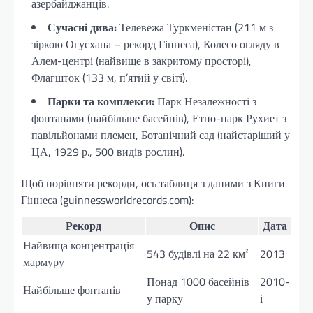
азербайджанців.
Сучасні дива:
Телевежа Туркменістан (211 м з
зіркою Огусхана – рекорд Гіннеса), Колесо огляду в
Алем-центрі (найвище в закритому просторі),
Флагшток (133 м, п’ятий у світі).
Парки та комплекси:
Парк Незалежності з
фонтанами (найбільше басейнів), Етно-парк Рухиет з
павільйонами племен, Ботанічний сад (найстаріший у
ЦА, 1929 р., 500 видів рослин).
Щоб порівняти рекорди, ось таблиця з даними з Книги
Гіннеса (guinnessworldrecords.com):
Рекорд
Опис
Дата
Найвища концентрація
543 будівлі на 22 км²
2013
мармуру
Понад 1000 басейнів
2010-
Найбільше фонтанів
у парку
і