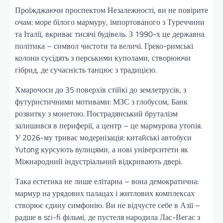
Проїжджаючи проспектом Незалежності, ви не повірите
очам: море білого мармуру, імпортованого з Туреччини
та Італії, вкриває тисячі будівель. З 1990-х це державна
політика – символ чистоти та величі. Греко-римські
колони сусідять з перськими куполами, створюючи
гібрид, де сучасність танцює з традицією.
Хмарочоси до 35 поверхів стійкі до землетрусів, з
футуристичними мотивами: МЗС з глобусом, Банк
розвитку з монетою. Пострадянський бруталізм
залишився в периферії, а центр – це мармурова утопія.
У 2026-му триває модернізація: китайські автобуси
Yutong курсують вулицями, а нові університети як
Міжнародний індустріальний відкривають двері.
Така естетика не лише елітарна – вона демократична:
мармур на урядових палацах і житлових комплексах
створює єдину симфонію. Ви не відчуєте себе в Азії –
радше в sci-fi фільмі, де пустеля народила Лас-Вегас з