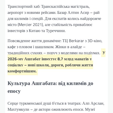
Транспортний хаб: Транскаспійська магістраль,
аеропорт з новими рейсами. Базар Алтин Асир – рай
для килимів і спецій. Для експатів колись найдорожче
місто (Mercier 2021), але стабільність приваблює
інвесторів з Китаю та Туреччини.
Повсякденне життя динамічне: ТЦ Berkarar з 3D-кіно,
кафе з пловом і шашликом. Жінки в алайде –
традиційних сукнях – поруч з моделями на подіумах.
У
2026-му Ашгабат інвестує 8,7 млрд манатів у
соціалку – нові школи, дороги, роблячи життя
комфортнішим.
Культура Ашгабата: від килимів до
епосу
Серце туркменської душі б’ється в театрах: Алп Арслан,
Махтумкули – де актори оживлюють епоси. Музеї