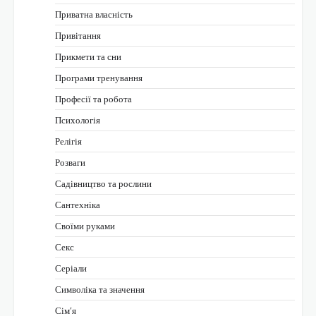
Приватна власність
Привітання
Прикмети та сни
Програми тренування
Професії та робота
Психологія
Релігія
Розваги
Садівництво та рослини
Сантехніка
Своїми руками
Секс
Серіали
Символіка та значення
Сім’я