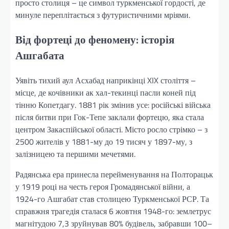
просто столиця – це символ туркменської гордості, де
минуле переплітається з футуристичними мріями.
Від фортеці до феномену: історія
Ашгабата
Уявіть тихий аул Асхабад наприкінці XIX століття –
місце, де кочівники ак хал-текинці пасли коней під
тінню Копетдагу. 1881 рік змінив усе: російські війська
після битви при Гок-Тепе заклали фортецю, яка стала
центром Закаспійської області. Місто росло стрімко – з
2500 жителів у 1881-му до 19 тисяч у 1897-му, з
залізницею та першими мечетями.
Радянська ера принесла перейменування на Полторацьк
у 1919 році на честь героя Громадянської війни, а
1924-го Ашгабат став столицею Туркменської РСР. Та
справжня трагедія сталася 6 жовтня 1948-го: землетрус
магнітудою 7,3 зруйнував 80% будівель, забравши 100–