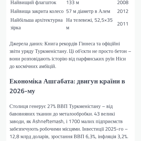
Найвищий флагшток
133 м
2008
Найвища закрита колесо
57 м діаметр в Алем
2012
Найбільша архітектурна
На телевежі, 52,5×35
2011
зірка
м
Джерела даних: Книга рекордів Гіннеса та офіційні
звіти уряду Туркменістану. Ці об’єкти не просто бетон –
вони розповідають історію від парфянських руїн Ніси
до космічних амбіцій.
Економіка Ашгабата: двигун країни в
2026-му
Столиця генерує 27% ВВП Туркменістану – від
бавовняних тканин до металообробки. 43 великі
заводи, як Ashneftemash, і 1700 малих підприємств
забезпечують робочими місцями. Інвестиції 2025-го –
12,8 млрд доларів, зростання ВВП 6,3%, інфляція 3,2%.