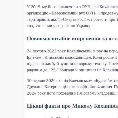
У 2015-му його виключили з ОУН, але Коханівськ
організацію «Добровольчий рух ОУН» і продовжув
територіями, акції «Смерть Росії!», протести про
тих, хто вірив у справжню Україну.
Повномасштабне вторгнення та оста
24 лютого 2022 року Коханівський знову на пере
Ірпенем і Київським водосховищем. Коли росіяни
підірвали дамбу й зупинили ворожу техніку. Пот
рядовим до 125-ї бригади й опинився на Харківщ
10 червня 2024-го під Вовчанськом «Буревій» заг
Дружина Катерина дізналася офіційно 4 липня. П
2024 року його поховали на Лісовому кладовищі 
Цікаві факти про Миколу Коханівс