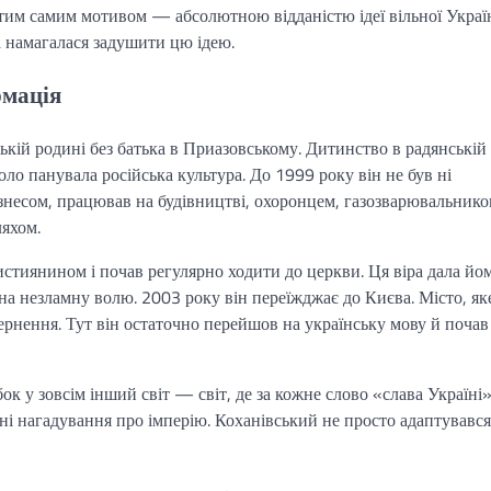
 тим самим мотивом — абсолютною відданістю ідеї вільної Украї
а намагалася задушити цю ідею.
рмація
ькій родині без батька в Приазовському. Дитинство в радянській
коло панувала російська культура. До 1999 року він не був ні
ізнесом, працював на будівництві, охоронцем, газозварювальнико
яхом.
истиянином і почав регулярно ходити до церкви. Ця віра дала йо
на незламну волю. 2003 року він переїжджає до Києва. Місто, як
ернення. Тут він остаточно перейшов на українську мову й почав
ок у зовсім інший світ — світ, де за кожне слово «слава Україні
ні нагадування про імперію. Коханівський не просто адаптувався