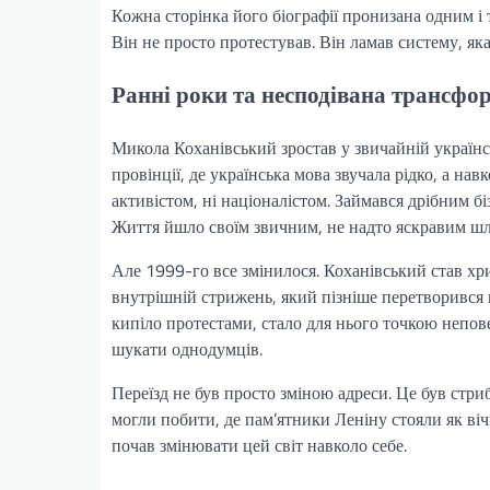
Кожна сторінка його біографії пронизана одним і
Він не просто протестував. Він ламав систему, як
Ранні роки та несподівана трансфо
Микола Коханівський зростав у звичайній українс
провінції, де українська мова звучала рідко, а нав
активістом, ні націоналістом. Займався дрібним б
Життя йшло своїм звичним, не надто яскравим шл
Але 1999-го все змінилося. Коханівський став хр
внутрішній стрижень, який пізніше перетворився 
кипіло протестами, стало для нього точкою непов
шукати однодумців.
Переїзд не був просто зміною адреси. Це був стриб
могли побити, де пам’ятники Леніну стояли як віч
почав змінювати цей світ навколо себе.