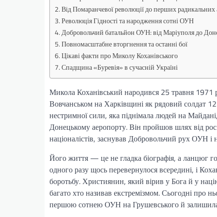
Від Помаранчевої революції до перших радикальних 
Революція Гідності та народження сотні ОУН
Добровольчий батальйон ОУН: від Маріуполя до Дон
Повномасштабне вторгнення та останні бої
Цікаві факти про Миколу Коханівського
Спадщина «Буревія» в сучасній Україні
Микола Коханівський народився 25 травня 1971 р
Вовчанськом на Харківщині як рядовий солдат 12
нестримної сили, яка піднімала людей на Майдані,
Донецькому аеропорту. Він пройшов шлях від рос
націоналістів, заснував Добровольчий рух ОУН і 
Його життя — це не гладка біографія, а ланцюг го
одного разу щось перевернулося всередині, і Коха
боротьбу. Християнин, який вірив у Бога й у наці
багато хто називав екстремізмом. Сьогодні про н
першою сотнею ОУН на Грушевського й залишилася 