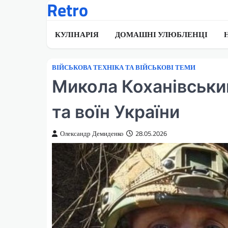
Retro
Перейти
до
вмісту
КУЛІНАРІЯ
ДОМАШНІ УЛЮБЛЕНЦІ
ВІЙСЬКОВА ТЕХНІКА ТА ВІЙСЬКОВІ ТЕМИ
Микола Коханівськи
та воїн України
Олександр Демиденко
28.05.2026