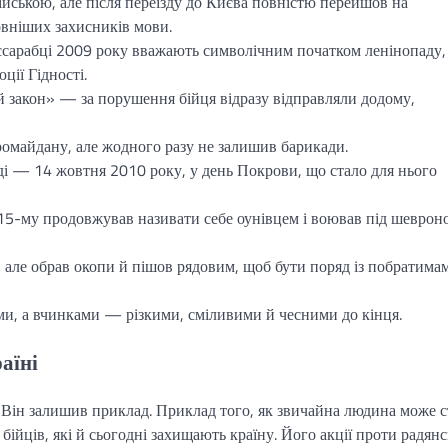
йською, але після переїзду до Києва повністю перейшов на
овніших захисників мови.
ссарабці 2009 року вважають символічним початком ленінопаду,
ції Гідності.
 закон» — за порушення бійця відразу відправляли додому,
вромайдану, але жодного разу не залишив барикади.
і — 14 жовтня 2010 року, у день Покрови, що стало для нього
15-му продовжував називати себе оунівцем і воював під шеврон
 але обрав окопи й пішов рядовим, щоб бути поряд із побратима
ми, а вчинками — різкими, сміливими й чесними до кінця.
аїні
 Він залишив приклад. Приклад того, як звичайна людина може с
ійців, які й сьогодні захищають країну. Його акції проти радян