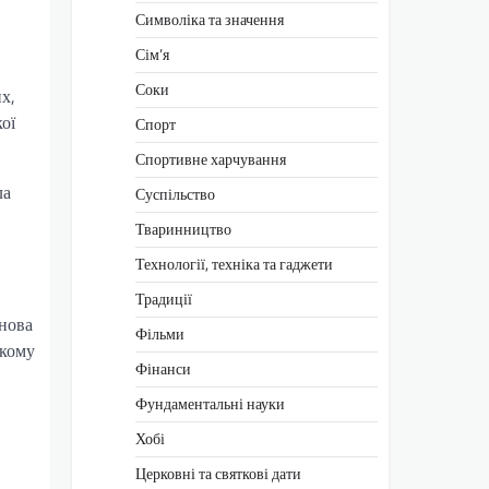
Символіка та значення
Сім’я
Соки
х,
ої
Спорт
Спортивне харчування
ла
Суспільство
Тваринництво
Технології, техніка та гаджети
Традиції
снова
Фільми
ькому
Фінанси
Фундаментальні науки
Хобі
Церковні та святкові дати