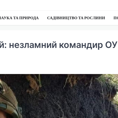
НАУКА ТА ПРИРОДА
САДІВНИЦТВО ТА РОСЛИНИ
П
й: незламний командир О