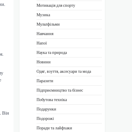
ни.
Мотивація для спорту
Музика
Мультфільми
Навчання
Напої
Наука та природа
м.
Новини
Одяг, взуття, аксесуари та мода
му
е
Паразити
Підприємництво та бізнес
Побутова техніка
»
Подарунки
. Він
Подорожі
Поради та лайфхаки