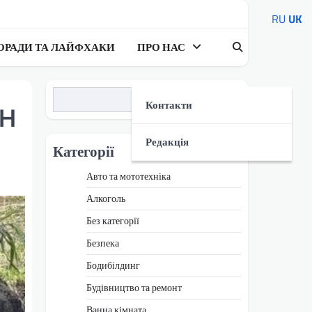
RU
UK
ОРАДИ ТА ЛАЙФХАКИ
ПРО НАС
Пошук
Контакти
УН
Редакція
Категорії
Авто та мототехніка
Алкоголь
Без категорії
Безпека
Бодибілдинг
Будівництво та ремонт
Ванна кімната