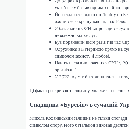
До 32 років розмовляв виключно росі
українську й став одним з найпослід
Його удар кувалдою по Леніну на Бе
охопив усю країну вже під час Револю
У батальйоні ОУН запровадив «сухий
незалежно від заслуг.
Був поранений вісім разів під час Є
Одружився з Катериною прямо на суд
символом захисту й любові.
Навіть після виключення з ОУН у 20
організації.
У 2022-му міг би залишитися в тилу,
Ці факти розкривають людину, яка жила не слова
Спадщина «Буревія» в сучасній Укр
Микола Коханівський залишив не тільки спогади.
символом опору. Його батальйон виховав десятки б