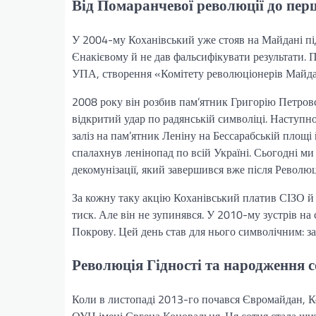
Від Помаранчевої революції до пе
У 2004-му Коханівський уже стояв на Майдані пі
Єнакієвому й не дав фальсифікувати результати. 
УПА, створення «Комітету революціонерів Майдан
2008 року він розбив пам’ятник Григорію Петров
відкритий удар по радянській символіці. Наступн
заліз на пам’ятник Леніну на Бессарабській площі
спалахнув ленінопад по всій Україні. Сьогодні ми
декомунізації, який завершився вже після Революці
За кожну таку акцію Коханівський платив СІЗО й
тиск. Але він не зупинявся. У 2010-му зустрів 
Покрову. Цей день став для нього символічним: за
Революція Гідності та народження 
Коли в листопаді 2013-го почався Євромайдан, К