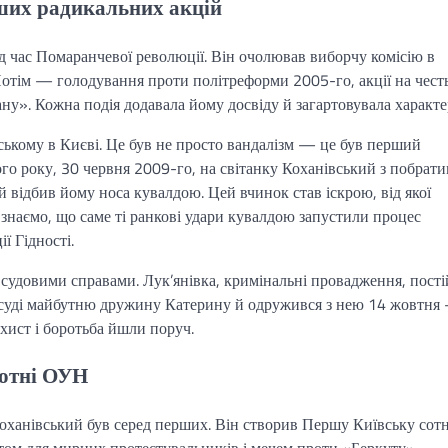
рших радикальних акцій
д час Помаранчевої революції. Він очолював виборчу комісію в
Потім — голодування проти політреформи 2005-го, акції на чест
у». Кожна подія додавала йому досвіду й загартовувала характе
ському в Києві. Це був не просто вандалізм — це був перший
ого року, 30 червня 2009-го, на світанку Коханівський з побрат
 й відбив йому носа кувалдою. Цей вчинок став іскрою, від якої
 знаємо, що саме ті ранкові удари кувалдою запустили процес
ї Гідності.
 судовими справами. Лук’янівка, кримінальні провадження, пост
на суді майбутню дружину Катерину й одружився з нею 14 жовтня
хист і боротьба йшли поруч.
сотні ОУН
оханівський був серед перших. Він створив Першу Київську сот