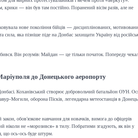
том для мирних протестувальників і мечем проти «Беркуту».
м, крики — він був там постійно. Поранений вісім разів, але не
ховувала нове покоління бійців — дисциплінованих, мотивовани
а сила, яка пізніше піде на Донбас захищати Україну від російськ
бився. Він розумів: Майдан — це тільки початок. Попереду чека
Маріуполя до Донецького аеропорту
а Донбасі. Коханівський створює добровольчий батальйон ОУН. О
Савур-Могили, оборона Пісків, легендарна метеостанція в Донец
закон, обов’язкове навчання для новачків, вимога до офіцерів
кий ніколи не «морозився» в тилу. Побратими згадують, як він у
я, що ось-ось буде штурм.