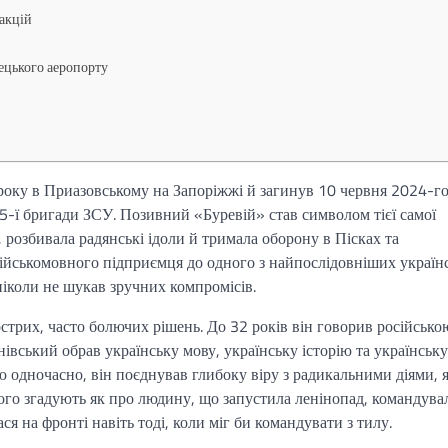
акцій
ецького аеропорту
оку в Приазовському на Запоріжжі й загинув 10 червня 2024-го
5-ї бригади ЗСУ. Позивний «Буревій» став символом тієї самої
 розбивала радянські ідоли й тримала оборону в Пісках та
ійськомовного підприємця до одного з найпослідовніших україн
ніколи не шукав зручних компромісів.
стрих, часто болючих рішень. До 32 років він говорив російсько
нівський обрав українську мову, українську історію та українську
ю одночасно, він поєднував глибоку віру з радикальними діями, я
ього згадують як про людину, що запустила ленінопад, командува
на фронті навіть тоді, коли міг би командувати з тилу.