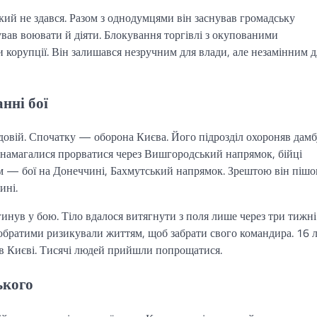
ий не здався. Разом з однодумцями він заснував громадську
ав воювати й діяти. Блокування торгівлі з окупованими
ти корупції. Він залишався незручним для влади, але незамінним д
нні бої
довій. Спочатку — оборона Києва. Його підрозділ охороняв дамб
 намагалися прорватися через Вишгородський напрямок, бійці
ім — бої на Донеччині, Бахмутський напрямок. Зрештою він пішо
ині.
инув у бою. Тіло вдалося витягнути з поля лише через три тижні
обратими ризикували життям, щоб забрати свого командира. 16 
в Києві. Тисячі людей прийшли попрощатися.
ького