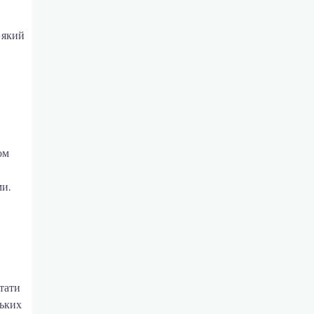
 який
ом
ми.
тати
ських