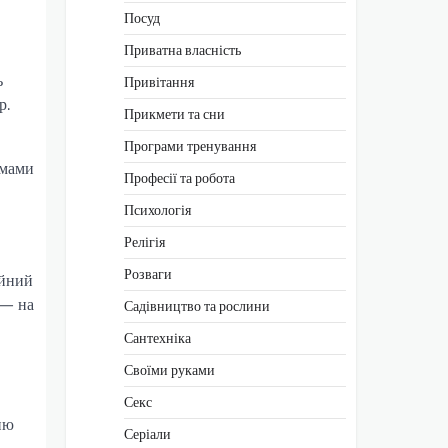
Посуд
Приватна власність
ь
Привітання
р.
Прикмети та сни
Програми тренування
имами
Професії та робота
Психологія
Релігія
Розваги
ійний
 — на
Садівництво та рослини
Сантехніка
Своїми руками
Секс
ню
Серіали