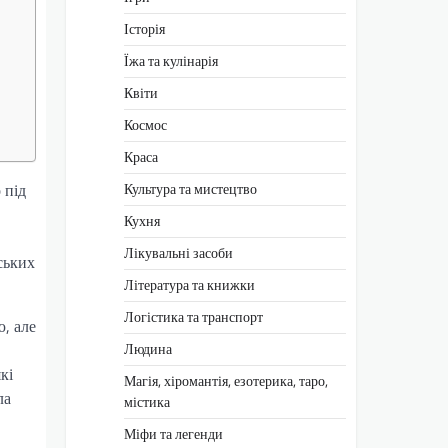
Історія
Їжа та кулінарія
Квіти
Космос
Краса
Культура та мистецтво
 під
Кухня
Лікувальні засоби
ських
Література та книжки
Логістика та транспорт
ю, але
Людина
кі
Магія, хіромантія, езотерика, таро,
ла
містика
Міфи та легенди