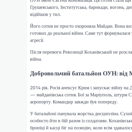
ОУН імені Євгена Коновальця. Ця сотня стала щи
Грушевського, Інститутська, барикади, вогонь, ди
відійшов у тил.
Його сотня не просто охороняла Майдан. Вона ви
готових до реальної війни. Саме тут формувалася т
агресії.
Після перемоги Революції Коханівський не розсла
війна.
Добровольчий батальйон ОУН: від 
2014 рік. Росія анексує Крим і запускає війну н
— майданівська сотня. Бої за Маріуполь, штурм 
аеропорту. Командир завжди був попереду.
У батальйоні панувала жорстка дисципліна. Сухий 
особисто йти в бій разом із солдатами. Коханівсь
броніці й касці біг на позицію, коли всім здавалос