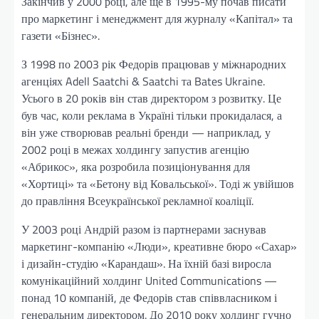
Закінчив у 2000 році, але ще в 1995-му почав писати
про маркетинг і менеджмент для журналу «Капітал» та
газети «Бізнес».
З 1998 по 2003 рік Федорів працював у міжнародних
агенціях Adell Saatchi & Saatchi та Bates Ukraine.
Усього в 20 років він став директором з розвитку. Це
був час, коли реклама в Україні тільки прокидалася, а
він уже створював реальні бренди — наприклад, у
2002 році в межах холдингу запустив агенцію
«Абрикос», яка розробила позиціонування для
«Хортиці» та «Бетону від Ковальської». Тоді ж увійшов
до правління Всеукраїнської рекламної коаліції.
У 2003 році Андрій разом із партнерами заснував
маркетинг-компанію «Люди», креативне бюро «Сахар»
і дизайн-студію «Карандаш». На їхній базі виросла
комунікаційний холдинг United Communications —
понад 10 компаній, де Федорів став співвласником і
генеральним директором. До 2010 року холдинг гучно