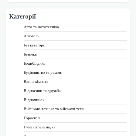
Категорії
Авто та мототехніка
Алкоголь
Без категорії
Безпека
Бодибілдинг
Будівництво та ремонт
Ванна кімната
Відносини та дружба
Відпочинок
Військова техніка та військові теми
Гороскоп
Гуманітрані науки
Дієти та схуднення