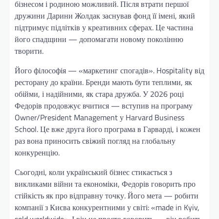
бізнесом і родиною можливий. Після втрати першої
дружини Дарини Жолдак заснував фонд її імені, який
підтримує підлітків у креативних сферах. Це частина
його спадщини — допомагати новому поколінню
творити.
Його філософія — «маркетинг спогадів». Hospitality від
ресторану до країни. Бренди мають бути теплими, як
обійми, і надійними, як стара дружба. У 2026 році
Федорів продовжує вчитися — вступив на програму
Owner/President Management у Harvard Business
School. Це вже друга його програма в Гарварді, і кожен
раз вона приносить свіжий погляд на глобальну
конкуренцію.
Сьогодні, коли український бізнес стикається з
викликами війни та економіки, Федорів говорить про
стійкість як про відправну точку. Його мета — робити
компанії з Києва конкурентними у світі: «made in Kyiv,
sold worldwide». І він не просто говорить — він робить