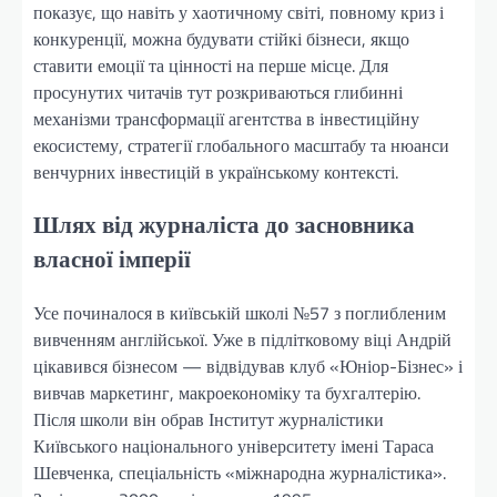
показує, що навіть у хаотичному світі, повному криз і
конкуренції, можна будувати стійкі бізнеси, якщо
ставити емоції та цінності на перше місце. Для
просунутих читачів тут розкриваються глибинні
механізми трансформації агентства в інвестиційну
екосистему, стратегії глобального масштабу та нюанси
венчурних інвестицій в українському контексті.
Шлях від журналіста до засновника
власної імперії
Усе починалося в київській школі №57 з поглибленим
вивченням англійської. Уже в підлітковому віці Андрій
цікавився бізнесом — відвідував клуб «Юніор-Бізнес» і
вивчав маркетинг, макроекономіку та бухгалтерію.
Після школи він обрав Інститут журналістики
Київського національного університету імені Тараса
Шевченка, спеціальність «міжнародна журналістика».