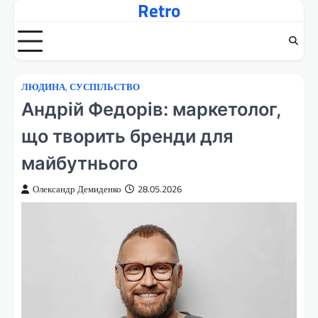
Retro
Перейти
до
вмісту
ЛЮДИНА
,
СУСПІЛЬСТВО
Андрій Федорів: маркетолог,
що творить бренди для
майбутнього
Олександр Демиденко
28.05.2026