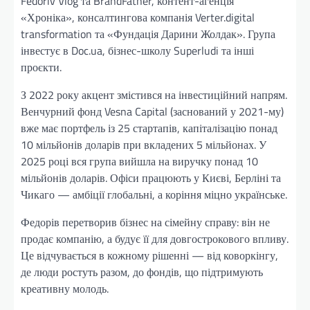
Fedoriv Vlog та BrandFather, контент-агенція
«Хроніка», консалтингова компанія Verter.digital
transformation та «Фундація Дарини Жолдак». Група
інвестує в Doc.ua, бізнес-школу Superludi та інші
проєкти.
З 2022 року акцент змістився на інвестиційний напрям.
Венчурний фонд Vesna Capital (заснований у 2021-му)
вже має портфель із 25 стартапів, капіталізацію понад
10 мільйонів доларів при вкладених 5 мільйонах. У
2025 році вся група вийшла на виручку понад 10
мільйонів доларів. Офіси працюють у Києві, Берліні та
Чикаго — амбіції глобальні, а коріння міцно українське.
Федорів перетворив бізнес на сімейну справу: він не
продає компанію, а будує її для довгострокового впливу.
Це відчувається в кожному рішенні — від коворкінгу,
де люди ростуть разом, до фондів, що підтримують
креативну молодь.