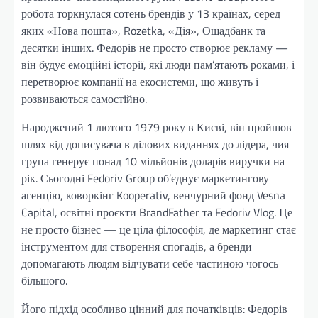
робота торкнулася сотень брендів у 13 країнах, серед
яких «Нова пошта», Rozetka, «Дія», Ощадбанк та
десятки інших. Федорів не просто створює рекламу —
він будує емоційні історії, які люди пам’ятають роками, і
перетворює компанії на екосистеми, що живуть і
розвиваються самостійно.
Народжений 1 лютого 1979 року в Києві, він пройшов
шлях від дописувача в ділових виданнях до лідера, чия
група генерує понад 10 мільйонів доларів виручки на
рік. Сьогодні Fedoriv Group об’єднує маркетингову
агенцію, коворкінг Kooperativ, венчурний фонд Vesna
Capital, освітні проєкти BrandFather та Fedoriv Vlog. Це
не просто бізнес — це ціла філософія, де маркетинг стає
інструментом для створення спогадів, а бренди
допомагають людям відчувати себе частиною чогось
більшого.
Його підхід особливо цінний для початківців: Федорів