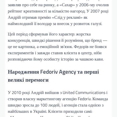
заявляв про себе на ринку, а «Сахар» у 2006-му очолив
рейтинг креативності за кількістю нагород. У 2007 році
Андрій отримав премію «Слід у рекламі» як
наймолодший її володар за внесок у розвиток галузі.
Цей період сформував його характер: жорстка
конкуренція, швидкі рішення й розуміння, що бренд —
це не картинка, а емоційний зв’язок. Федорів не боявся
експериментів і завжди ставив клієнта в центр, ніби
розповідаючи йому особисту історію за чашкою кави.
Народження Fedoriv Agency та перші
великі перемоги
У 2010 році Андрій вийшов з United Communications і
створив власну маркетингову агенцію Fedoriv. Команда
швидко зросла до 100 людей, і агенція стала однією з
найбільших в Україні. Клієнти приходили самі: