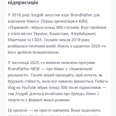
підприємців
У 2016 році Андрій запустив курс BrandFather для
власників бізнесу. Перша презентація в КВЦ
«Парковий» зібрала понад 900 слухачів. Курс пройшов
у п’яти містах України, Казахстані, Азербайджані,
Німеччині та США. Онлайн-версія 2018 року
розійшлася тисячами копій. Навіть у карантин 2020-го
його зробили безкоштовним.
У листопаді 2025-го вийшла оновлена програма
BrandFather NEW — про бізнес у «божевільній
реальності». Тисячі людей приходять, щоб почути, як
будувати стійкість, коли все навколо змінюється. Fedoriv
Vlog на YouTube зібрав понад 300 тисяч підписників —
там Андрій ділиться інсайтами про бренди, бізнес і
творчість у форматі живої розмови.
Ці проєкти — не просто навчання. Вони надихають