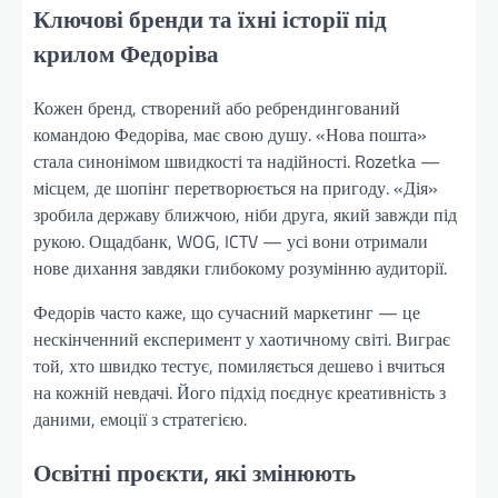
Ключові бренди та їхні історії під
крилом Федоріва
Кожен бренд, створений або ребрендингований
командою Федоріва, має свою душу. «Нова пошта»
стала синонімом швидкості та надійності. Rozetka —
місцем, де шопінг перетворюється на пригоду. «Дія»
зробила державу ближчою, ніби друга, який завжди під
рукою. Ощадбанк, WOG, ICTV — усі вони отримали
нове дихання завдяки глибокому розумінню аудиторії.
Федорів часто каже, що сучасний маркетинг — це
нескінченний експеримент у хаотичному світі. Виграє
той, хто швидко тестує, помиляється дешево і вчиться
на кожній невдачі. Його підхід поєднує креативність з
даними, емоції з стратегією.
Освітні проєкти, які змінюють