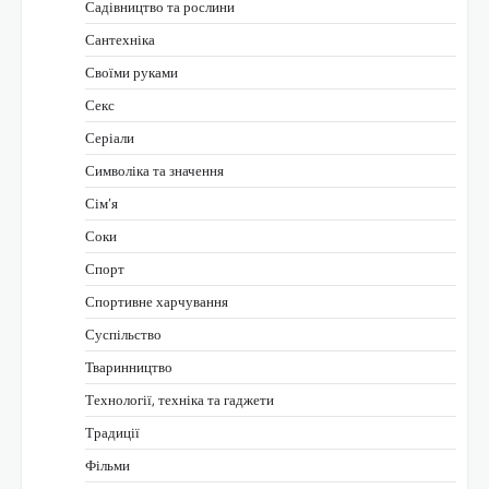
Садівництво та рослини
Сантехніка
Своїми руками
Секс
Серіали
Символіка та значення
Сім’я
Соки
Спорт
Спортивне харчування
Суспільство
Тваринництво
Технології, техніка та гаджети
Традиції
Фільми