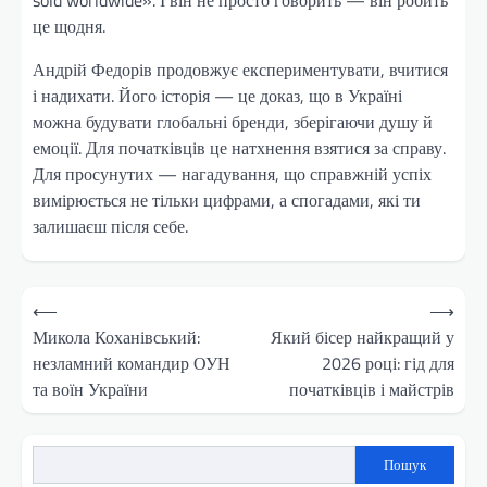
це щодня.
Андрій Федорів продовжує експериментувати, вчитися
і надихати. Його історія — це доказ, що в Україні
можна будувати глобальні бренди, зберігаючи душу й
емоції. Для початківців це натхнення взятися за справу.
Для просунутих — нагадування, що справжній успіх
вимірюється не тільки цифрами, а спогадами, які ти
залишаєш після себе.
Навігація
⟵
⟶
записів
Микола Коханівський:
Який бісер найкращий у
незламний командир ОУН
2026 році: гід для
та воїн України
початківців і майстрів
Пошук