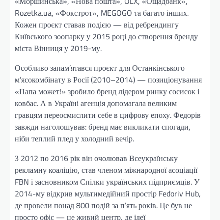
«Моршинська», «Нова пошта», OLX, «Ощадбанк»,
Rozetka.ua, «Фокстрот», MEGOGO та багато інших.
Кожен проєкт ставав подією — від ребрендингу
Київського зоопарку у 2015 році до створення бренду
міста Вінниця у 2019-му.
Особливо запам’ятався проєкт для Останкінського
м’ясокомбінату в Росії (2010–2014) — позиціонування
«Папа может!» зробило бренд лідером ринку сосисок і
ковбас. А в Україні агенція допомагала великим
гравцям переосмислити себе в цифрову епоху. Федорів
завжди наголошував: бренд має викликати спогади,
ніби теплий плед у холодний вечір.
З 2012 по 2016 рік він очолював Всеукраїнську
рекламну коаліцію, став членом міжнародної асоціації
FBN і засновником Спілки українських підприємців. У
2014-му відкрив мультимедійний простір Fedoriv Hub,
де провели понад 800 подій за п’ять років. Це був не
просто офіс — це живий центр, де ідеї