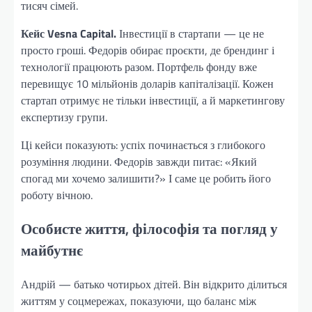
тисяч сімей.
Кейс Vesna Capital.
Інвестиції в стартапи — це не
просто гроші. Федорів обирає проєкти, де брендинг і
технології працюють разом. Портфель фонду вже
перевищує 10 мільйонів доларів капіталізації. Кожен
стартап отримує не тільки інвестиції, а й маркетингову
експертизу групи.
Ці кейси показують: успіх починається з глибокого
розуміння людини. Федорів завжди питає: «Який
спогад ми хочемо залишити?» І саме це робить його
роботу вічною.
Особисте життя, філософія та погляд у
майбутнє
Андрій — батько чотирьох дітей. Він відкрито ділиться
життям у соцмережах, показуючи, що баланс між