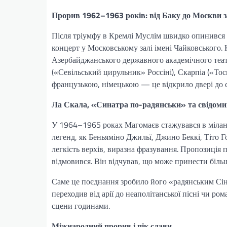
Прорив 1962–1963 років: від Баку до Москви з
Після тріумфу в Кремлі Муслім швидко опинився 
концерт у Московському залі імені Чайковського. 
Азербайджанського державного академічного театр
(«Севільський цирульник» Россіні), Скарпіа («Тос
французькою, німецькою — це відкрило двері до с
Ла Скала, «Синатра по-радянськи» та свідоми
У 1964–1965 роках Магомаєв стажувався в мілансь
легенд, як Беньяміно Джильї, Джино Беккі, Тіто Го
легкість верхів, виразна фразування. Пропозиція 
відмовився. Він відчував, що може принести біль
Саме це поєднання зробило його «радянським Сіна
переходив від арії до неаполітанської пісні чи ро
сцени годинами.
Міжнародний прорив і пік слави