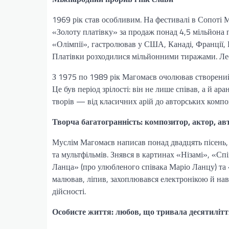
1969 рік став особливим. На фестивалі в Сопоті
«Золоту платівку» за продаж понад 4,5 мільйона 
«Олімпії», гастролював у США, Канаді, Франції, Б
Платівки розходилися мільйонними тиражами. Лео
З 1975 по 1989 рік Магомаєв очолював створен
Це був період зрілості: він не лише співав, а й а
творів — від класичних арій до авторських компо
Творча багатогранність: композитор, актор, ав
Муслім Магомаєв написав понад двадцять пісень, 
та мультфільмів. Знявся в картинах «Нізамі», «
Ланца» (про улюбленого співака Маріо Ланцу) та
малював, ліпив, захоплювався електронікою й нав
дійсності.
Особисте життя: любов, що тривала десятиліт