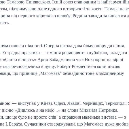
ою Тамарою Синявською. Їхній союз став одним із найгармоній
зом, підтримували одне одного в творчості та житті. Тамара пер
 Марина від першого короткого шлюбу. Родина завжди залишалася 
ість.
ням сили та ніжності. Оперна школа дала йому опору дихання,
зи. Естрадна практика — вміння розмовляти з публікою, вкладати 
ав «Синю вічність» Арно Бабаджаняна чи «Ноктюрн» на вірші
лється безпосередньо в душу. Роберт Рождественський писав:
овації, що прізвище „Магомаєв“ безнадійно тоне в захопленому
ною — виступав у Києві, Одесі, Львові, Чернівцях, Тернополі. 
ну пісню «Дивлюсь я на небо…» на слова Михайла Петренка,
и, що це було не просто спів, а справжня маленька вистава — з
ова І. Бараха. Сучасники стверджували, що Магомаєв дуже любив