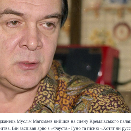
йджанець Муслім Магомаєв вийшов на сцену Кремлівського пала
ецтва. Він заспівав арію з «Фауста» Гуно та пісню «Хотят ли рус