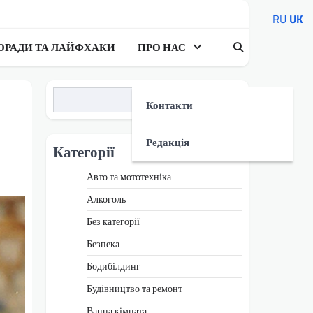
RU
UK
ОРАДИ ТА ЛАЙФХАКИ
ПРО НАС
Пошук
Контакти
Редакція
Категорії
Авто та мототехніка
Алкоголь
Без категорії
Безпека
Бодибілдинг
Будівництво та ремонт
Ванна кімната