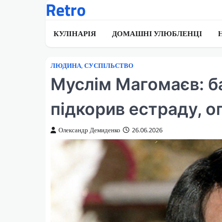
Retro
Перейти
до
вмісту
КУЛІНАРІЯ
ДОМАШНІ УЛЮБЛЕНЦІ
ЛЮДИНА
,
СУСПІЛЬСТВО
Муслім Магомаєв: б
підкорив естраду, о
Олександр Демиденко
26.06.2026