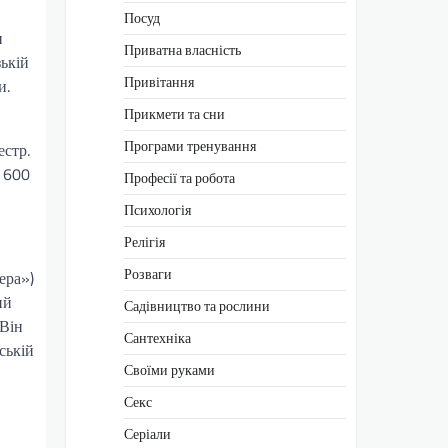
Посуд
и
Приватна власність
зькій
Привітання
и.
Прикмети та сни
Програми тренування
стр.
в 600
Професії та робота
Психологія
Релігія
Розваги
ера»)
ий
Садівництво та рослини
 Він
Сантехніка
ській
Своїми руками
Секс
Серіали