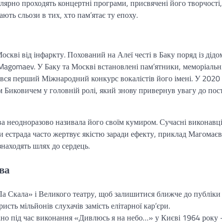
гулярно проходять концертні програми, присвячені його творчості,
ють сльози в тих, хто пам’ятає ту епоху.
кві від інфаркту. Похований на Алеї честі в Баку поряд із дідо
Magomaev. У Баку та Москві встановлені пам’ятники, меморіальн
бувся перший Міжнародний конкурс вокалістів його імені. У 2020
Биковичем у головній ролі, який знову привернув увагу до пост
ва неодноразово називала його своїм кумиром. Сучасні виконавц
ли естрада часто жертвує якістю заради ефекту, приклад Магомаєв
знаходять шлях до сердець.
ва
Ла Скала» і Великого театру, щоб залишитися ближче до публіки
сть мільйонів слухачів замість елітарної кар’єри.
іано під час виконання «Дивлюсь я на небо…» у Києві 1964 року