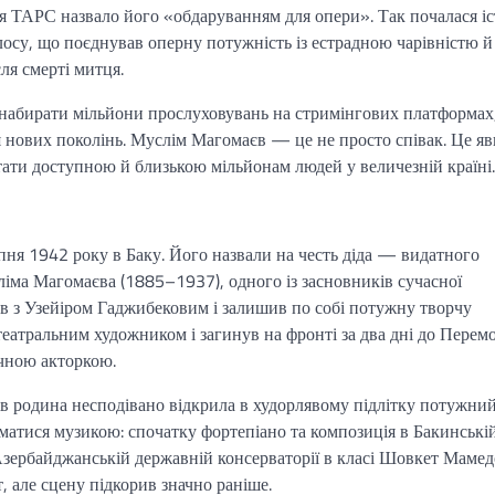
я ТАРС назвало його «обдаруванням для опери». Так почалася іс
лосу, що поєднував оперну потужність із естрадною чарівністю й
ля смерті митця.
 набирати мільйони прослуховувань на стримінгових платформах,
 нових поколінь. Муслім Магомаєв — це не просто співак. Це я
стати доступною й близькою мільйонам людей у величезній країні.
я 1942 року в Баку. Його назвали на честь діда — видатного
іма Магомаєва (1885–1937), одного із засновників сучасної
ив з Узейіром Гаджибековим і залишив по собі потужну творчу
атральним художником і загинув на фронті за два дні до Перем
чною акторкою.
в родина несподівано відкрила в худорлявому підлітку потужний
матися музикою: спочатку фортепіано та композиція в Бакинські
 Азербайджанській державній консерваторії в класі Шовкет Мамед
, але сцену підкорив значно раніше.