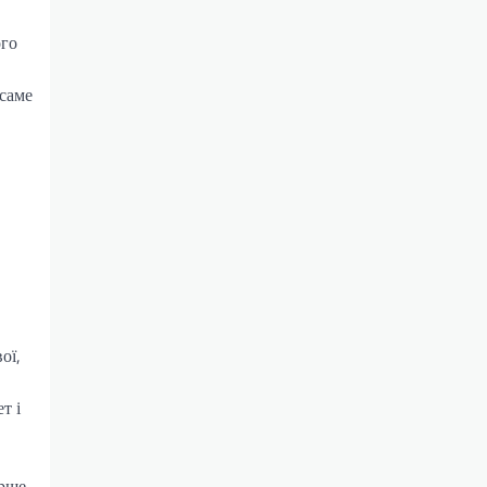
ого
 саме
ої,
т і
ерше