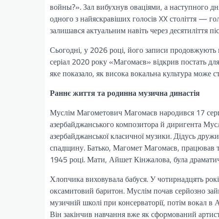
войны?». Зал вибухнув оваціями, а наступного дн
одного з найяскравіших голосів XX століття — го
залишався актуальним навіть через десятиліття піс
Сьогодні, у 2026 році, його записи продовжують
серіал 2020 року «Магомаєв» відкрив постать для
яке показало, як висока вокальна культура може 
Раннє життя та родинна музична династія
Муслім Магометович Магомаєв народився 17 серпн
азербайджанського композитора й диригента Мусл
азербайджанської класичної музики. Дідусь друж
спадщину. Батько, Магомет Магомаєв, працював те
1945 році. Мати, Айшет Кінжалова, була драмати
Хлопчика виховувала бабуся. У чотирнадцять рокі
оксамитовий баритон. Муслім почав серйозно зай
музичній школі при консерваторії, потім вокал в
Він закінчив навчання вже як сформований артист