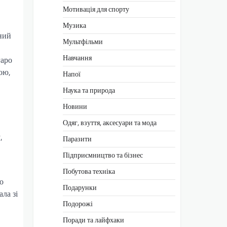
Мотивація для спорту
Музика
ний
Мультфільми
Навчання
гаро
ою,
Напої
Наука та природа
Новини
Одяг, взуття, аксесуари та мода
,
Паразити
Підприємництво та бізнес
Побутова техніка
о
Подарунки
ала зі
Подорожі
Поради та лайфхаки