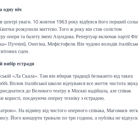
а одну ніч
в центрі уваги. 10 жовтня 1963 року відбувся його перший соль
Квитки розкупили миттєво. Того ж року він став солістом
у опери та балету імені Ахундова. Репертуар включав партії Фі
ка» Пуччіні), Онегіна, Мефістофеля. Він чудово володів італійськ
вітових сцен.
й вибір естради
кій «Ла Скала». Там він вбирав традиції бельканто від таких
ббі. Вплив італійської школи відчувався все життя: чистота звуку
приєднатися до Великого театру в Москві надійшла, але співак
ше користі, поєднуючи оперну техніку з естрадою.
трою». На відміну від чистого оперного співака, Магомаєв легк
мансу. Його концерти тривали по три години, а публіка не відпуск