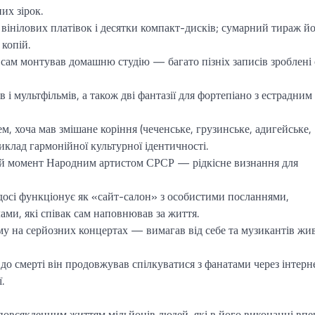
их зірок.
вінілових платівок і десятки компакт-дисків; сумарний тираж й
копій.
сам монтував домашню студію — багато пізніх записів зроблені
 і мультфільмів, а також дві фантазії для фортепіано з естрадним
, хоча мав змішане коріння (чеченське, грузинське, адигейське,
иклад гармонійної культурної ідентичності.
ой момент Народним артистом СРСР — рідкісне визнання для
досі функціонує як «сайт-салон» з особистими посланнями,
ами, які співак сам наповнював за життя.
му на серйозних концертах — вимагав від себе та музикантів жив
в до смерті він продовжував спілкуватися з фанатами через інтерне
.
повсякденним життям мільйонів людей, які в його виконанні вп