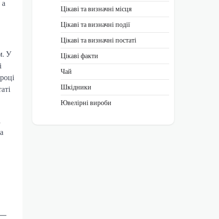
 а
Цікаві та визначні місця
Цікаві та визначні події
Цікаві та визначні постаті
м. У
Цікаві факти
і
Чай
 році
Шкідники
аті
Ювелірні вироби
і
а
 —