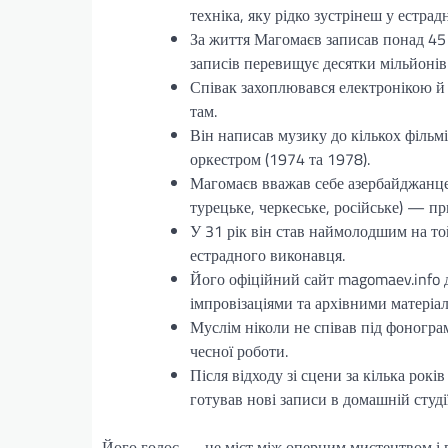
техніка, яку рідко зустрінеш у естрадн
За життя Магомаєв записав понад 45 
записів перевищує десятки мільйонів 
Співак захоплювався електронікою й 
там.
Він написав музику до кількох фільмів
оркестром (1974 та 1978).
Магомаєв вважав себе азербайджанцем
турецьке, черкеське, російське) — пр
У 31 рік він став наймолодшим на т
естрадного виконавця.
Його офіційний сайт magomaev.info 
імпровізаціями та архівними матеріал
Муслім ніколи не співав під фоногра
чесної роботи.
Після відходу зі сцени за кілька рокі
готував нові записи в домашній студії
Його голос — це міст між оперним мистецтвом і 