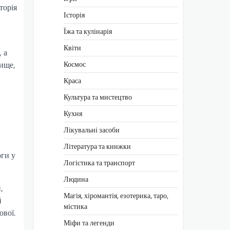
торія
Історія
Їжа та кулінарія
Квіти
 а
Космос
вище,
Краса
Культура та мистецтво
Кухня
Лікувальні засоби
Література та книжки
оги у
Логістика та транспорт
Людина
,
Магія, хіромантія, езотерика, таро,
й
містика
ової.
Міфи та легенди