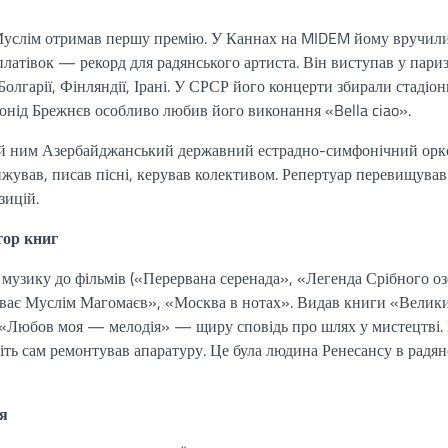
 Муслім отримав першу премію. У Каннах на MIDEM йому вручил
платівок — рекорд для радянського артиста. Він виступав у пари
олгарії, Фінляндії, Ірані. У СРСР його концерти збирали стадіон
нід Брежнєв особливо любив його виконання «Bella ciao».
ий ним Азербайджанський державний естрадно-симфонічний орке
ранжував, писав пісні, керував колективом. Репертуар перевищува
зицій.
тор книг
музику до фільмів («Перервана серенада», «Легенда Срібного оз
Співає Муслім Магомаєв», «Москва в нотах». Видав книги «Велик
 «Любов моя — мелодія» — щиру сповідь про шлях у мистецтві.
іть сам ремонтував апаратуру. Це була людина Ренесансу в радян
тя