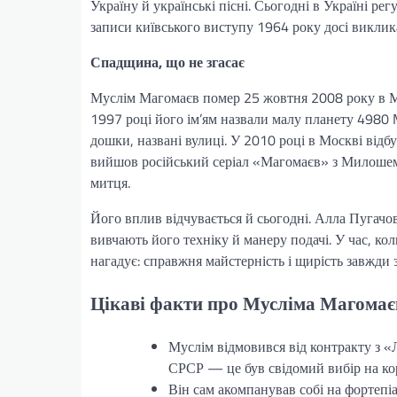
Україну й українські пісні. Сьогодні в Україні ре
записи київського виступу 1964 року досі виклика
Спадщина, що не згасає
Муслім Магомаєв помер 25 жовтня 2008 року в Мос
1997 році його ім’ям назвали малу планету 4980 
дошки, названі вулиці. У 2010 році в Москві від
вийшов російський серіал «Магомаєв» з Милошем 
митця.
Його вплив відчувається й сьогодні. Алла Пугачо
вивчають його техніку й манеру подачі. У час, ко
нагадує: справжня майстерність і щирість завжди 
Цікаві факти про Мусліма Магомає
Муслім відмовився від контракту з «
СРСР — це був свідомий вибір на кори
Він сам акомпанував собі на фортеп