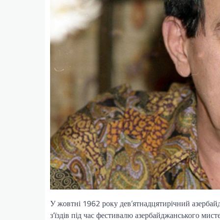
У жовтні 1962 року дев’ятнадцятирічний азерба
з’їздів під час фестивалю азербайджанського мист