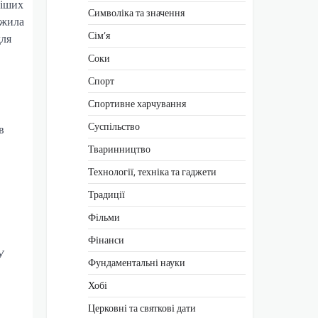
ніших
Символіка та значення
ежила
Сім’я
для
Соки
Спорт
Спортивне харчування
Суспільство
в
Тваринництво
Технології, техніка та гаджети
Традиції
Фільми
Фінанси
У
Фундаментальні науки
Хобі
Церковні та святкові дати