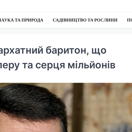
НАУКА ТА ПРИРОДА
САДІВНИЦТВО ТА РОСЛИНИ
П
архатний баритон, що
перу та серця мільйонів