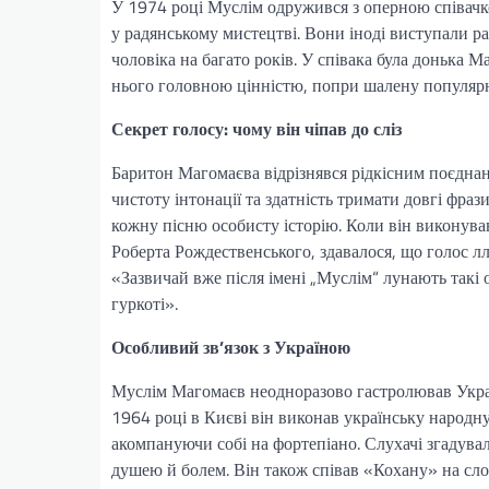
У 1974 році Муслім одружився з оперною співачк
у радянському мистецтві. Вони іноді виступали ра
чоловіка на багато років. У співака була донька
нього головною цінністю, попри шалену популярн
Секрет голосу: чому він чіпав до сліз
Баритон Магомаєва відрізнявся рідкісним поєднан
чистоту інтонації та здатність тримати довгі фра
кожну пісню особисту історію. Коли він виконув
Роберта Рождественського, здавалося, що голос л
«Зазвичай вже після імені „Муслім“ лунають такі 
гуркоті».
Особливий зв’язок з Україною
Муслім Магомаєв неодноразово гастролював Украї
1964 році в Києві він виконав українську народ
акомпануючи собі на фортепіано. Слухачі згадувал
душею й болем. Він також співав «Кохану» на сл