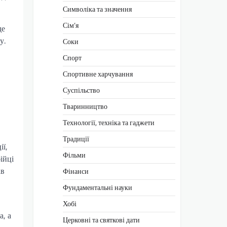
Символіка та значення
Сім’я
де
у.
Соки
Спорт
Спортивне харчування
Суспільство
Тваринництво
Технології, техніка та гаджети
Традиції
ії,
Фільми
ійці
ав
Фінанси
Фундаментальні науки
Хобі
а, а
Церковні та святкові дати