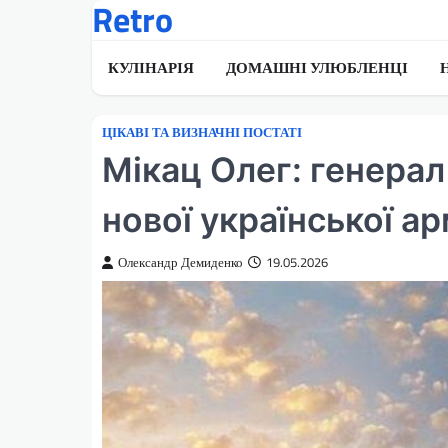
Retro
Перейти
до
вмісту
КУЛІНАРІЯ
ДОМАШНІ УЛЮБЛЕНЦІ
ЦІКАВІ ТА ВИЗНАЧНІ ПОСТАТІ
Мікац Олег: генерал
нової української ар
Олександр Демиденко
19.05.2026