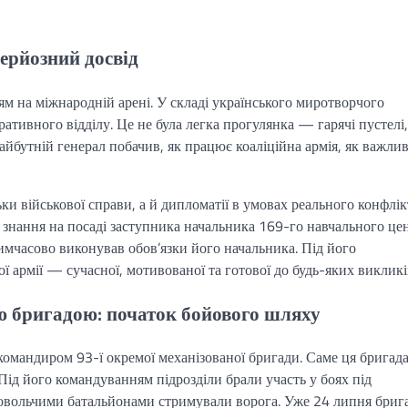
ерйозний досвід
м на міжнародній арені. У складі українського миротворчого
ативного відділу. Це не була легка прогулянка — гарячі пустелі,
айбутній генерал побачив, як працює коаліційна армія, як важли
ки військової справи, а й дипломатії в умовах реального конфлік
 знання на посаді заступника начальника 169-го навчального це
имчасово виконував обов’язки його начальника. Під його
ї армії — сучасної, мотивованої та готової до будь-яких викликі
 бригадою: початок бойового шляху
омандиром 93-ї окремої механізованої бригади. Саме ця бригад
ід його командуванням підрозділи брали участь у боях під
ровольчими батальйонами стримували ворога. Уже 24 липня бриг