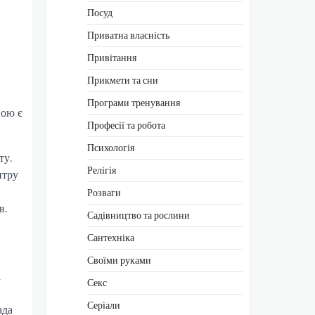
Посуд
Приватна власність
Привітання
Прикмети та сни
Програми тренування
вою є
Професії та робота
Психологія
ту.
Релігія
нтру
Розваги
в.
Садівництво та рослини
Сантехніка
Своїми руками
а
Секс
Серіали
ада