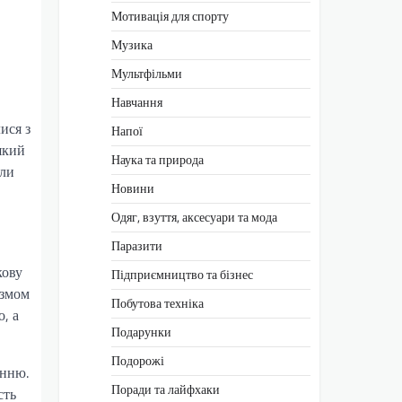
Мотивація для спорту
Музика
Мультфільми
Навчання
ися з
Напої
який
Наука та природа
ули
Новини
Одяг, взуття, аксесуари та мода
Паразити
кову
Підприємництво та бізнес
ізмом
Побутова техніка
, а
Подарунки
Подорожі
енню.
Поради та лайфхаки
сть