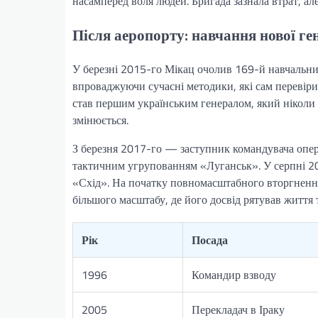
насамперед воля людей. Бригада зазнала втрат, а
Після аеропорту: навчання нової ге
У березні 2015-го Мікац очолив 169-й навчальний
впроваджуючи сучасні методики, які сам перевіри
став першим українським генералом, який ніколи 
змінюється.
З березня 2017-го — заступник командувача опе
тактичним угрупованням «Луганськ». У серпні 
«Схід». На початку повномасштабного вторгненн
більшого масштабу, де його досвід рятував життя 
Рік
Посада
1996
Командир взводу
2005
Перекладач в Іраку