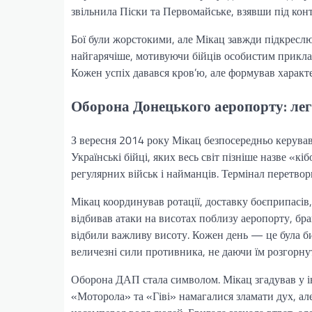
звільнила Піски та Первомайське, взявши під ко
Бої були жорстокими, але Мікац завжди підкреслюв
найгарячіше, мотивуючи бійців особистим приклад
Кожен успіх давався кров’ю, але формував характер
Оборона Донецького аеропорту: лег
З вересня 2014 року Мікац безпосередньо керува
Українські бійці, яких весь світ пізніше назве «
регулярних військ і найманців. Термінал перетвори
Мікац координував ротації, доставку боєприпасів,
відбивав атаки на висотах поблизу аеропорту, бра
відбили важливу висоту. Кожен день — це була би
величезні сили противника, не даючи їм розгорну
Оборона ДАП стала символом. Мікац згадував у ін
«Моторола» та «Гіві» намагалися зламати дух, але 