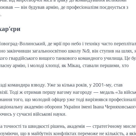
воював — він будував армію, де професіоналізм поєднується з
.
кар’єри
Новоград-Волинський, де мрії про небо і техніку часто переплітал
йно закінчивши загальноосвітню школу №9, він ступив на шлях, 
кого гвардійського вищого танкового командного училища. Це б
ласну армію, і молоді хлопці, як Мікац, ставали першими, хто
аді командира взводу. Уже за кілька років, у 2001-му, став
візії. Тоді ж отримав першу вагому нагороду — медаль «За війсь
изнання того, що молодий офіцер уже тоді вирізнявся професіонал
Національну академію оборони України імені Івана Черняховського
чись у сучасні військові науки.
а точності та швидкості рішень, академія — стратегічному мисл
уміючи, що в майбутніх конфліктах переможе не кількість, а які