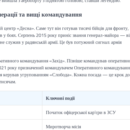
ле вийшла з аеропорту з піднятою головою, ставши легендою.
нерації та вищі командування
 центр «Десна». Саме тут він готував тисячі бійців для фронту,
в у боях. Серпень 2015 року приніс звання генерал-майора — в
не служив у радянській армії. Це був потужний сигнал: армія
ративного командування «Захід». Пізніше командував оперативн
2021 року призначений командувачем Оперативного командуванн
я керував угрупованням «Слобода». Кожна посада — це крок до
тисячам.
Ключові події
Початок офіцерської кар’єри в ЗСУ
Миротворча місія