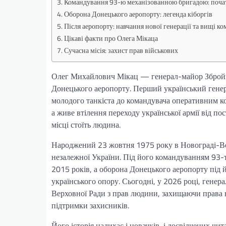
Командування 93-ю механізованною бригадою: поча
Оборона Донецького аеропорту: легенда кіборгів
Після аеропорту: навчання нової генерації та вищі к
Цікаві факти про Олега Мікаца
Сучасна місія: захист прав військових
Олег Михайлович Мікац — генерал-майор Збройних
Донецького аеропорту. Перший український генера
молодого танкіста до командувача оперативним к
а живе втілення переходу української армії від п
місці стоїть людина.
Народжений 23 жовтня 1975 року в Новограді-В
незалежної України. Під його командуванням 93-
2015 років, а оборона Донецького аеропорту під 
українського опору. Сьогодні, у 2026 році, гене
Верховної Ради з прав людини, захищаючи права в
підтримки захисників.
Його історія надихає і новачків, і досвідчених чи