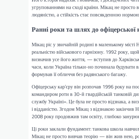
угрупованнями на сході країни. Мікац не просто 
людяністю, а стійкість стає повсякденною нормою
Ранні роки та шлях до офіцерської 
Мікац ріс у звичайній родині в маленькому місті 
реальністю військового гарнізону. 1992 року, що
визначив усе його життя, — вступив до Харківсь
часи, коли Україна тільки-но починала будувати в
формував її обличчя без радянського багажу.
Офіцерську кар’єру він розпочав 1996 року на пос
командиром роти в 30-й гвардійській танковій ди
службу Україні». Це була не просто відзнака, а в
і відданістю. Згодом Мікац з відзнакою закінчив 
2008 року продовжив там освіту, глибоко занурюю
Ці роки заклали фундамент: танкова школа навчил
Мікац не просто вивчав теорію — він жив нею, роз