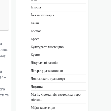
Історія
Їжа та кулінарія
Квіти
Космос
Краса
ід
Культура та мистецтво
ання,
Кухня
шому
Лікувальні засоби
Література та книжки
ів
014–
Логістика та транспорт
Людина
ого
Магія, хіромантія, езотерика, таро,
ті та
містика
Міфи та легенди