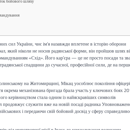
ток бойового шляху
омандування
 сил України, чиє ім’я назавжди вплетене в історію оборони
л, який ніколи не носив радянської форми, він пройшов шлях в
омандуванням «Схід». Його кар’єра — це не просто посади та зв
острадянської спадщини до сучасної, професійної сили, де на пер
олинському на Житомирщині, Мікац уособлює покоління офіцер
тя окрема механізована бригада брала участь у ключових боях 2
його керівництвом стала одним із найяскравіших символів
рал продовжує служити вже на новій посаді радника Уповноважен
ійськових і передаючи свій бойовий досвід у сферу справедливос
тачів: від миротворчої місії в Іраку до командування великими