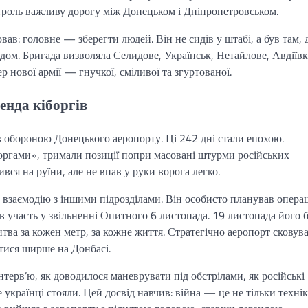
нтроль важливу дорогу між Донецьком і Дніпропетровськом.
ав: головне — зберегти людей. Він не сидів у штабі, а був там, 
ом. Бригада визволяла Селидове, Українськ, Нетайлове, Авдіївк
 нової армії — гнучкої, сміливої та згуртованої.
енда кіборгів
в обороною Донецького аеропорту. Ці 242 дні стали епохою.
кіборгами», тримали позиції попри масовані штурми російських
вся на руїни, але не впав у руки ворога легко.
 взаємодію з іншими підрозділами. Він особисто планував операц
в участь у звільненні Опитного 6 листопада. 19 листопада його б
тва за кожен метр, за кожне життя. Стратегічно аеропорт сковув
тися ширше на Донбасі.
терв’ю, як доводилося маневрувати під обстрілами, як російські
українці стояли. Цей досвід навчив: війна — це не тільки технік