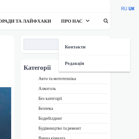
RU
UK
ОРАДИ ТА ЛАЙФХАКИ
ПРО НАС
Пошук
Контакти
Редакція
Категорії
Авто та мототехніка
Алкоголь
Без категорії
Безпека
Бодибілдинг
Будівництво та ремонт
Ванна кімната