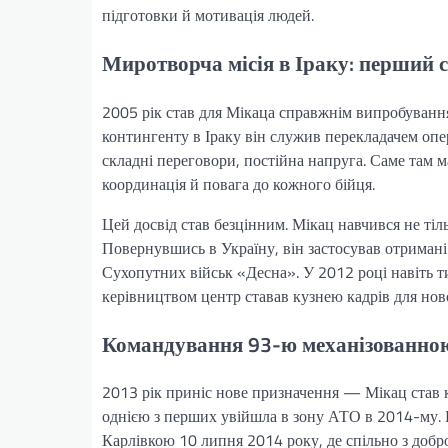
підготовки й мотивація людей.
Миротворча місія в Іраку: перший с
2005 рік став для Мікаца справжнім випробування
контингенту в Іраку він служив перекладачем опер
складні переговори, постійна напруга. Саме там м
координація й повага до кожного бійця.
Цей досвід став безцінним. Мікац навчився не тіль
Повернувшись в Україну, він застосував отримані
Сухопутних військ «Десна». У 2012 році навіть т
керівництвом центр ставав кузнею кадрів для ново
Командування 93-ю механізованною
2013 рік приніс нове призначення — Мікац став к
однією з перших увійшла в зону АТО в 2014-му. П
Карлівкою 10 липня 2014 року, де спільно з доб