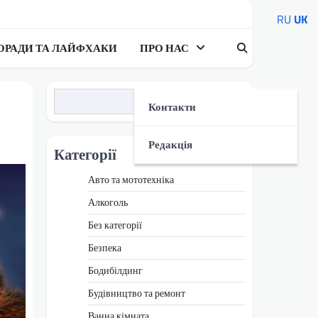
RU
UK
ОРАДИ ТА ЛАЙФХАКИ
ПРО НАС
Пошук
Контакти
Редакція
Категорії
Авто та мототехніка
Алкоголь
Без категорії
Безпека
Бодибілдинг
Будівництво та ремонт
Ванна кімната