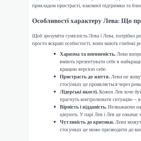
прикладом пристрасті, взаємної підтримки та бли
Особливості характеру Лева: Що пр
Щоб зрозуміти сумісність Лева і Лева, потрібно р
просто яскраві особистості, вони мають глибокі р
Харизма та впевненість.
Леви випро
вміють презентувати себе в найкращо
кращою версією себе.
Пристрасть до життя.
Леви не живут
стосунках це проявляється через ром
Лідерські якості.
Кожен Лев хоче бут
прагнуть контролювати ситуацію – ві
Вірність і відданість.
Незважаючи на 
цінують. У парі Лев і Лев це означає
Чутливість до критики.
Леви можуть
стосунках це може призводити до кон