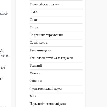
Символіка та значення
Сім’я
 адже
Соки
Спорт
Спортивне харчування
Суспільство
д,
Тваринництво
сти в
Технології, техніка та гаджети
Традиції
 це
Фільми
ть
Фінанси
Фундаментальні науки
Хобі
Церковні та святкові дати