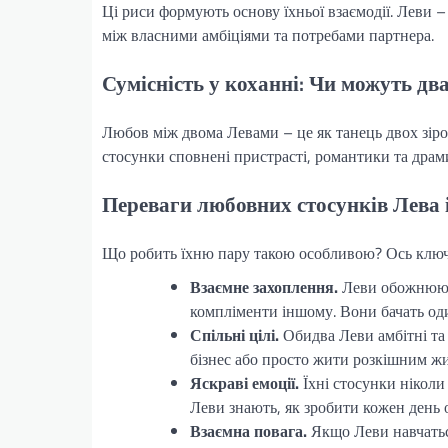
Ці риси формують основу їхньої взаємодії. Леви –
між власними амбіціями та потребами партнера.
Сумісність у коханні: Чи можуть дв
Любов між двома Левами – це як танець двох зірок 
стосунки сповнені пристрасті, романтики та драми
Переваги любовних стосунків Лева 
Що робить їхню пару такою особливою? Ось ключо
Взаємне захоплення.
Леви обожнюють,
компліменти іншому. Вони бачать оди
Спільні цілі.
Обидва Леви амбітні та 
бізнес або просто жити розкішним ж
Яскраві емоції.
Їхні стосунки ніколи
Леви знають, як зробити кожен день
Взаємна повага.
Якщо Леви навчатьс