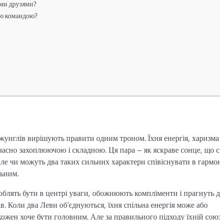
ими друзями?
ою командою?
джунглів вирішують правити одним троном. Їхня енергія, харизма
асно захоплюючою і складною. Ця пара – як яскраве сонце, що с
Але чи можуть два таких сильних характери співіснувати в гармон
льним.
блять бути в центрі уваги, обожнюють компліменти і прагнуть 
ів. Коли два Леви об’єднуються, їхня спільна енергія може або
кожен хоче бути головним. Але за правильного підходу їхній союз