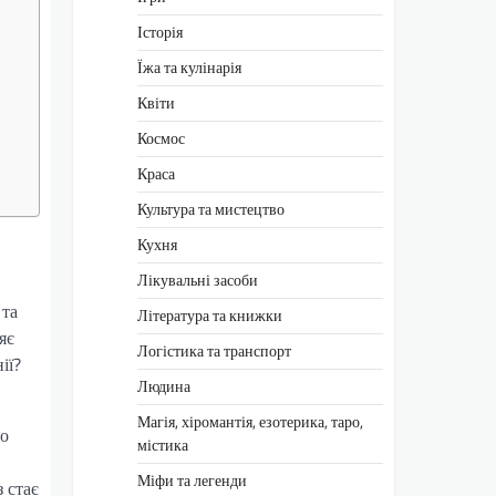
Історія
Їжа та кулінарія
Квіти
Космос
Краса
Культура та мистецтво
Кухня
Лікувальні засоби
 та
Література та книжки
яє
Логістика та транспорт
ії?
Людина
Магія, хіромантія, езотерика, таро,
до
містика
Міфи та легенди
 стає