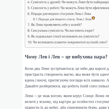
Сумісність у дружбі: Чи можуть Леви бути найкращ
Сумісність у роботі: Чи можуть Леви бути ефективн
Поради для міцних стосунків Лева і Лева
Поради для міцного союзу Лева і Лева
Як Леви проявляють себе у шлюбі?
Сексуальна сумісність: Чи вистачить іскри?
Як зодіакальні стихії впливають на сумісність?
Чи впливають планети-покровителі на їхній союз?
Чому Лев і Лев – це вибухова пара?
Коли два Леви зустрічаються, це ніби два королі 
пристрасть створюють магію, яка може бути одноч
вдень і вночі, притягуючи погляди всіх навколо. 
Давайте розберемося, що робить їхній союз уніка
Леви – це знак вогню, яким керує Сонце. Вони лю
величі у всьому, від кар’єри до особистих стосунк
піднести їх до небес, або спричинити бурю, адже 