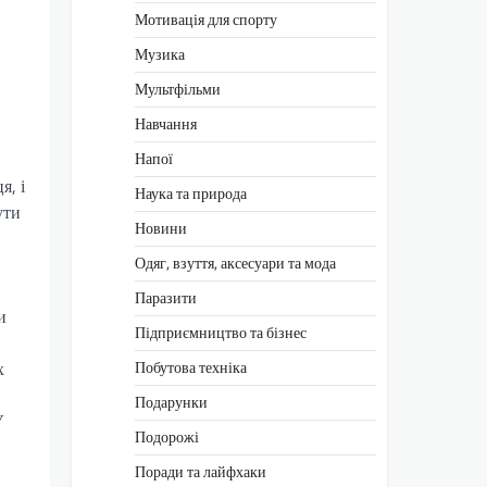
Мотивація для спорту
Музика
Мультфільми
Навчання
Напої
я, і
Наука та природа
ути
Новини
Одяг, взуття, аксесуари та мода
Паразити
и
Підприємництво та бізнес
Побутова техніка
х
Подарунки
У
Подорожі
Поради та лайфхаки