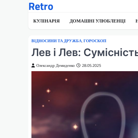
Retro
Перейти
до
вмісту
КУЛІНАРІЯ
ДОМАШНІ УЛЮБЛЕНЦІ
ВІДНОСИНИ ТА ДРУЖБА
,
ГОРОСКОП
Лев і Лев: Сумісніст
Олександр Демиденко
28.05.2025