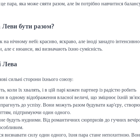
 це пара, яка може сяяти разом, але їм потрібно навчитися баланс
а Леви бути разом?
на нічному небі: красиво, яскраво, але іноді занадто інтенсивно.
, але є нюанси, які визначають їхню сумісність.
і Лева
ві сильні сторони їхнього союзу:
 коли їх хвалять, і в цій парі кожен партнер із радістю робить
н в одному відображення власної величі, що зміцнює їхній зв’язо
прагнуть до успіху. Вони можуть разом будувати кар’єру, створ
иттям, підтримуючи один одного.
 не будуть нудними. Від романтичних сюрпризів до гучних вечір
 особливим.
я визнавати силу один одного, їхня пара стане непохитною. Во