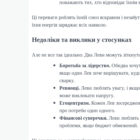
поважають тих, хто відповідає їхнім
Ці переваги роблять їхній союз яскравим і незабу
їхня енергія заряджає всіх навколо.
Недоліки та виклики у стосунках
Але не все так ідеально. Два Леви можуть зіткнут
Боротьба за лідерство.
Обидва хочут
якщо один Лев хоче вирішувати, куди
сварку.
Ревнощі.
Леви люблять увагу, і якщо
може викликати напругу.
Егоцентризм.
Кожен Лев зосереджени
про потреби один одного.
Фінансові суперечки.
Леви люблять 
проблеми, якщо бюджет обмежений.