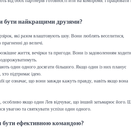
ть від обох партнерів готовності йти на компроміс і працювати
ви бути найкращими друзями?
зірок, які разом влаштовують шоу. Вони люблять веселитися,
 прагненні до величі.
зкішне життя, вечірки та пригоди. Вони із задоволенням ходит
 подорожуватимуть.
ють один одного досягати більшого. Якщо один із них планує
 хто підтримає ідею.
жбі це означає, що вони завжди кажуть правду, навіть якщо вона
, особливо якщо один Лев відчуває, що інший затьмарює його. 
ися увагою та святкувати успіхи один одного.
ви бути ефективною командою?