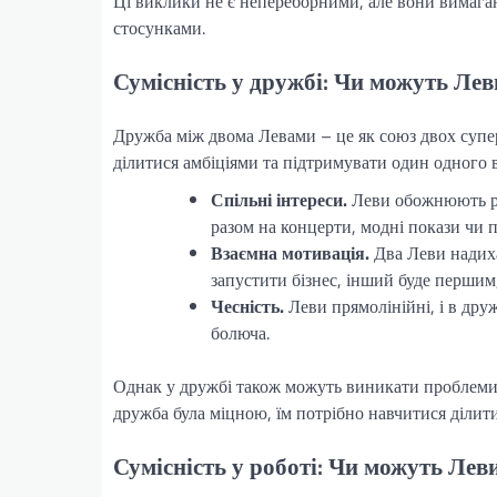
Ці виклики не є непереборними, але вони вимагаю
стосунками.
Сумісність у дружбі: Чи можуть Ле
Дружба між двома Левами – це як союз двох супер
ділитися амбіціями та підтримувати один одного в
Спільні інтереси.
Леви обожнюють ро
разом на концерти, модні покази чи
Взаємна мотивація.
Два Леви надиха
запустити бізнес, інший буде першим,
Чесність.
Леви прямолінійні, і в дру
болюча.
Однак у дружбі також можуть виникати проблеми
дружба була міцною, їм потрібно навчитися ділит
Сумісність у роботі: Чи можуть Ле