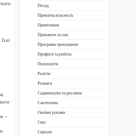
увати
Посуд
Приватна власність
Привітання
Прикмети та сни
 Їхні
Програми тренування
Професії та робота
Психологія
Релігія
Розваги
Садівництво та рослини
к.
ювати
Сантехніка
Своїми руками
ок –
Секс
ни
Серіали