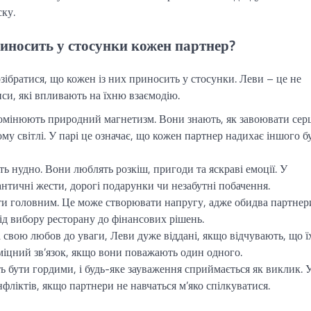
ску.
иносить у стосунки кожен партнер?
озібратися, що кожен із них приносить у стосунки. Леви – це не
иси, які впливають на їхню взаємодію.
мінюють природний магнетизм. Вони знають, як завоювати серц
му світлі. У парі це означає, що кожен партнер надихає іншого б
ь нудно. Вони люблять розкіш, пригоди та яскраві емоції. У
античні жести, дорогі подарунки чи незабутні побачення.
и головним. Це може створювати напругу, адже обидва партнер
д вибору ресторану до фінансових рішень.
свою любов до уваги, Леви дуже віддані, якщо відчувають, що ї
 міцний зв’язок, якщо вони поважають один одного.
 бути гордими, і будь-яке зауваження сприймається як виклик. 
фліктів, якщо партнери не навчаться м’яко спілкуватися.