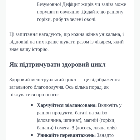
Безумовно! Дефіцит жирів чи заліза може
порушити овуляцію. Додайте до раціону
горіхи, рибу та зелені овочі.
Ці запитання нагадують, що кожна жінка унікальна, і
відповіді на них краще шукати разом із лікарем, який
знає вашу історію.
Як підтримувати здоровий цикл
Здоровий менструальний цикл — це відображення
загального благополуччя. Ось кілька порад, як
піклуватися про нього:
Харчуйтеся збалансовано:
Включіть у
раціон продукти, багаті на залізо
(яловичина, шпинат), магній (горіхи,
банани) і омега-3 (лосось, лляна олія).
Уникайте перевантажень:
Занадто