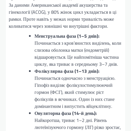
За даними Американської академії акушерства та
гінекології (ACOG), у 80% жінок цикл укладається в ці
рамки. Проте навіть у межах норми тривалість може
коливатися через зовнішні чи внутрішні фактори.
Менструальна фаза (1–5 днів):
Починається з кров’янистих виділень, коли
слизова оболонка матки (ендометрій)
відшаровується. Це найпомітніша частина
циклу, яка триває в середньому 3–7 днів.
Фолікулярна фаза (1–13 днів):
Починається одночасно з менструацією.
Гіпофіз виділяє фолікулостимулюючий
гормон (ФСГ), який стимулює ріст
фолікулів в яєчниках. Один із них стане
домінантним і випустить яйцеклітину.
Овуляторна фаза (14-й день):
Найкоротша, триває 1–2 дні. Рівень
лютеїнізуючого гормону (ЛГ) різко зростає,