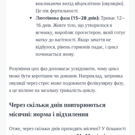
викликаючи вихід яйцеклітини (овуляцію).
Це пік фертильності.
Лютеїнова фаза (15–28 днів):
Триває 12–
16 днів. Жовте тіло, що утворилося в
яєчнику, виробляє прогестерон, який готує
матку до вагітності. Якщо зачаття не
відбулося, рівень гормонів падає, і цикл
починається знову.
Розуміння цих фаз допомагає усвідомити, чому цикл
може бути коротшим чи довшим. Наприклад, затримка
овуляції через стрес може подовжити фолікулярну фазу,
а це вплине на загальну тривалість циклу.
Через скільки днів повторюються
місячні: норма і відхилення
Отже, через скільки днів приходять місячні? У більшості