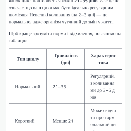
жінок цикл повторюється кожні
21–35 днів
. Але це не
означає, що ваш цикл має бути ідеально регулярним
щомісяця. Невеликі коливання (на 2–3 дні) — це
нормально, адже організм чутливий до змін у житті.
Щоб краще зрозуміти норми і відхилення, погляньмо на
таблицю:
Тривалість
Характерис
Тип циклу
(дні)
тика
Регулярний,
з коливання
Нормальний
21–35
ми до 3–5 д
нів
Може свідчи
ти про горм
Короткий
Менше 21
ональний ди