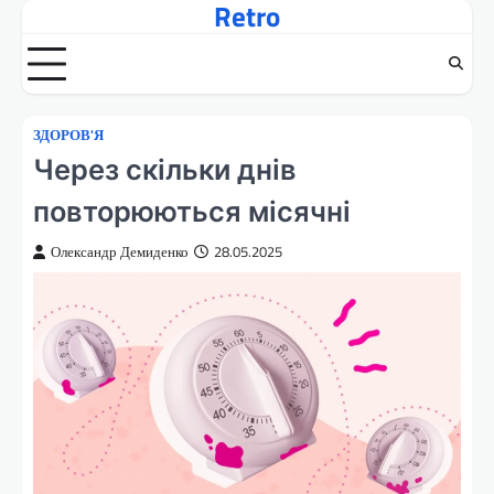
Retro
Перейти
до
вмісту
ЗДОРОВ'Я
Через скільки днів
повторюються місячні
Олександр Демиденко
28.05.2025