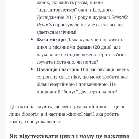
жінок, які живуть разом, цикли
“підлаштовуються” один під одного.
Дослідження 2017 року в журналі
Scientific
Reports
спростувало це, але ефект все ще
здається магічним!
Фази місяця:
Деякі культури пов’язують
цикл із місячними фазами (28 днів), але
науково це не підтверджено. Проте зв’язок
звучить поетично, чи не так?
Овуляція і настрій:
Під час овуляції рівень
естрогену сягає піку, що може зробити вас
більш енергійною і привабливою. Це
природний “бонус” для фертильності!
Ці факти нагадують, що менструальний цикл — це не
лише біологія, а й частина жіночої магії, яка робить
кожну з нас унікальною.
Як відстежувати цикл і чому це важливо