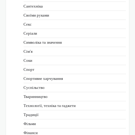
Сантехніка
Своїми руками
Секс
Серіали
Символіка та значення
Сім’я
Соки
Спорт
Спортивне харчування
Суспільство
Тваринництво
Технології, техніка та гаджети
Традиції
Фільми
Фінанси