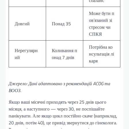
сбаланс
Може бути п
ов’язаний зі
Довгий
Понад 35
стресом чи
СПКЯ
Потрібна ко
Нерегулярн
Коливання п
нсультація лі
ий
онад 7 днів
каря
Джерело: Дані адаптовано з рекомендацій ACOG та
ВООЗ.
Якщо ваші місячні приходять через 25 днів цього
місяця, а наступного — через 30, не поспішайте
панікувати. Але якщо цикл постійно скаче (наприклад,
20 днів, потім 40), це привід звернутися до гінеколога.