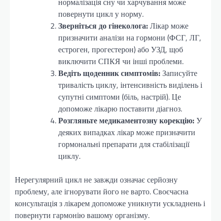
нормалізація сну чи харчування може
повернути цикл у норму.
Зверніться до гінеколога:
Лікар може
призначити аналізи на гормони (ФСГ, ЛГ,
естроген, прогестерон) або УЗД, щоб
виключити СПКЯ чи інші проблеми.
Ведіть щоденник симптомів:
Записуйте
тривалість циклу, інтенсивність виділень і
супутні симптоми (біль, настрій). Це
допоможе лікарю поставити діагноз.
Розгляньте медикаментозну корекцію:
У
деяких випадках лікар може призначити
гормональні препарати для стабілізації
циклу.
Нерегулярний цикл не завжди означає серйозну
проблему, але ігнорувати його не варто. Своєчасна
консультація з лікарем допоможе уникнути ускладнень і
повернути гармонію вашому організму.