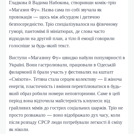
Гладкова й Вадима Набокова, створивши комік-тріо
«Магазин Фу». Назва сама по собі звучала як
провокація — щось між абсурдом і дитячою
безпосередністю. Тріо спеціалізувалося на фізичному
гуморі, пантомімі й мініатюрах, де слова часто
відходили на другий план, а тіло й емоції говорили
голосніше за будь-який текст.
Виступи «Магазину Фу» швидко набули популярності в
Україні. Вони гастролювали, працювали в Одеській
филармонії й брали участь у фестивалях на кшталт
«Сміхоти». Тетяна стала серцем колективу — її жіноча
енергія, пластичність і вміння перевтілюватися в будь-
який образ робили номери неповторними. Саме в цей
період вона відточила майстерність клоунеси: від
грайливих мімів до гострих соціальних шаржів. Тріо не
просто розважало — воно відображало дух часу, коли
після розпаду СРСР люди потребували легкості й сміху
як ніколи.