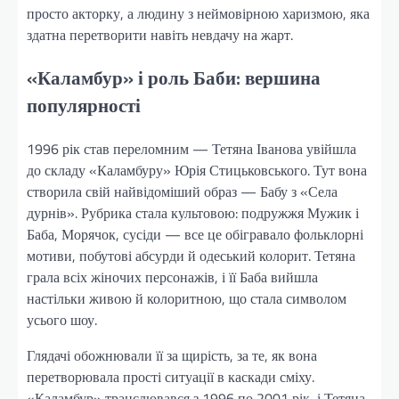
просто акторку, а людину з неймовірною харизмою, яка
здатна перетворити навіть невдачу на жарт.
«Каламбур» і роль Баби: вершина
популярності
1996 рік став переломним — Тетяна Іванова увійшла
до складу «Каламбуру» Юрія Стицьковського. Тут вона
створила свій найвідоміший образ — Бабу з «Села
дурнів». Рубрика стала культовою: подружжя Мужик і
Баба, Морячок, сусіди — все це обігравало фольклорні
мотиви, побутові абсурди й одеський колорит. Тетяна
грала всіх жіночих персонажів, і її Баба вийшла
настільки живою й колоритною, що стала символом
усього шоу.
Глядачі обожнювали її за щирість, за те, як вона
перетворювала прості ситуації в каскади сміху.
«Каламбур» транслювався з 1996 по 2001 рік, і Тетяна