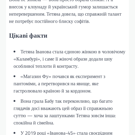
внесок у клоунаду й український гумор залишається
неперевершеним. Тетяна довела, що справжній талант
не потребує постійного блиску софітів.
Цікаві факти
Тетяна Іванова стала єдиною жінкою в чоловічому
«Каламбурі», і саме її жіночі образи додали шоу
особливої теплоти й контрасту.
«Магазин Фу» почався як експеримент з
пантоміми, а перетворився на явище, яке
гастролювало країною й за кордоном.
Вона грала Бабу так переконливо, що багато
глядачів досі вважають цей образ її справжньою
суттю — хоча за лаштунками Тетяна зовсім інша:
спокійна й сімейна.
У 2019 році «Іванова-45» стала своєрідним