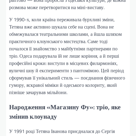
раптово — вона проросла з одеської культури, де кожна
розмова може перетворитися на міні-виставу.
У 1990-х, коли країна переживала бурхливі зміни,
Тетяна вже активно шукала себе на сцені. Вона не
обмежувалася театральними школами, а йшла шляхом
практичного клоунського мистецтва. Саме тоді
почалося її знайомство з майбутніми партнерами по
тріо. Одеса подарувала їй не лише коріння, а й перші
професійні кроки: виступи в місцевих филармоніях,
вуличні шоу й експерименти з пантомімою. Цей період
сформував її унікальний стиль — поєднання фізичного
гумору, яскравої міміки й одеського колориту, який
пізніше зачарував мільйони.
Народження «Магазину Фу»: тріо, яке
змінив клоунаду
У 1991 році Тетяна Іванова приєдналася до Сергія