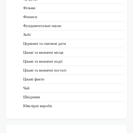
Фільми
Фінанси
Фундаментальні науки
Хобі
Церковні та святкові дати
Цікаві та визначні місця
Цікаві та визначні події
Цікаві та визначні постаті
Цікаві факти
Чай
Шкідники
Ювелірні вироби