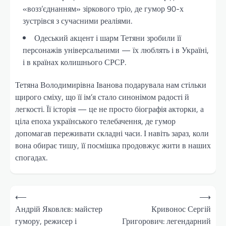
«возз’єднанням» зіркового тріо, де гумор 90-х
зустрівся з сучасними реаліями.
Одеський акцент і шарм Тетяни зробили її
персонажів універсальними — їх люблять і в Україні,
і в країнах колишнього СРСР.
Тетяна Володимирівна Іванова подарувала нам стільки
щирого сміху, що її ім’я стало синонімом радості й
легкості. Її історія — це не просто біографія акторки, а
ціла епоха українського телебачення, де гумор
допомагав переживати складні часи. І навіть зараз, коли
вона обирає тишу, її посмішка продовжує жити в наших
спогадах.
Навігація
⟵
⟶
записів
Андрій Яковлєв: майстер
Кривонос Сергій
гумору, режисер і
Григорович: легендарний