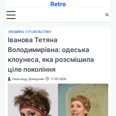
Retro
Перейти
до
вмісту
ЛЮДИНА
,
СУСПІЛЬСТВО
Іванова Тетяна
Володимирівна: одеська
клоунеса, яка розсмішила
ціле покоління
Олександр Демиденко
11.05.2026