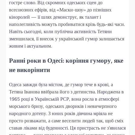
гостре слово. Від скромних одеських сцен до
всесоюзних ефірів, від «Маски-шоу» до пізніших
кіноролей — її шлях демонструє, як талант і
наполегливість можуть пробиватися крізь будь-які часи.
Навіть сьогодні, коли публічна активність Тетяни
зменшилася, її внесок у український гумор залишається
живим і актуальним.
Ранні роки в Одесі: коріння гумору, яке
не викорінити
Одеса завжди була містом, де гумор тече в крові, а
Тетяна Іванова ввібрала його з дитинства. Народжена в
1965 році в Українській РСР, вона росла в атмосфері
морського бризу, одеських двориків і невичерпного
народного дотепу. З юних років дівчина мріяла не
просто розважати, а саме веселити людей так, щоб сміх
ставав ліками від буденності. Ця пристрасть не з’явилася