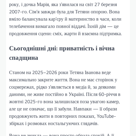
року, і дочка Марія, яка з’явилася на світ 27 березня
2007-го. Сім’я завжди була для Тетяни опорою. Вона
вміло балансувала кар’єру й материнство в часи, коли
телебачення вимагало повної віддачі. Їхній дім — це
продовження сцени: сміх, жарти й взаємна підтримка.
Сьогоднішні дні: приватність і вічна
спадщина
Станом на 2025–2026 роки Тетяна Іванова веде
максимально закрите життя. Вона не має сторінок у
соцмережах, рідко з’являється в медіа й, за деякими
даними, не живе постійно в Україні. Після 60-річчя в
жовтні 2025-го вона залишилася поза увагою камер,
але це не означає, що її забули. Навпаки — її образи
продовжують жити в повторних показах, YouTube-
збірках і розмовах ностальгуючих глядачів.
Вона не зникла — вона просто обрала спокій. А її