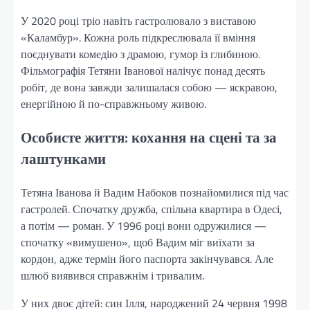
У 2020 році тріо навіть гастролювало з виставою
«Каламбур». Кожна роль підкреслювала її вміння
поєднувати комедію з драмою, гумор із глибиною.
Фільмографія Тетяни Іванової налічує понад десять
робіт, де вона завжди залишалася собою — яскравою,
енергійною й по-справжньому живою.
Особисте життя: кохання на сцені та за
лаштунками
Тетяна Іванова й Вадим Набоков познайомилися під час
гастролей. Спочатку дружба, спільна квартира в Одесі,
а потім — роман. У 1996 році вони одружилися —
спочатку «вимушено», щоб Вадим міг виїхати за
кордон, адже термін його паспорта закінчувався. Але
шлюб виявився справжнім і тривалим.
У них двоє дітей: син Ілля, народжений 24 червня 1998