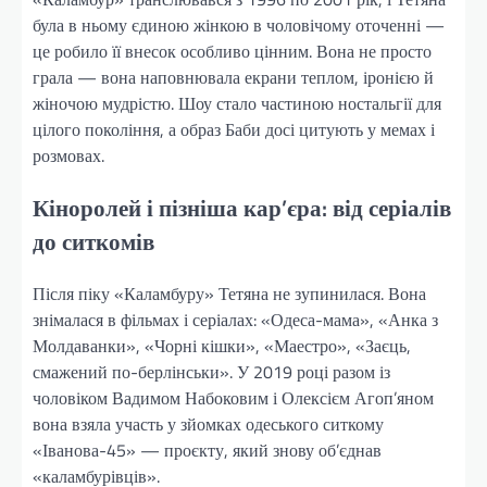
була в ньому єдиною жінкою в чоловічому оточенні —
це робило її внесок особливо цінним. Вона не просто
грала — вона наповнювала екрани теплом, іронією й
жіночою мудрістю. Шоу стало частиною ностальгії для
цілого покоління, а образ Баби досі цитують у мемах і
розмовах.
Кіноролей і пізніша кар’єра: від серіалів
до ситкомів
Після піку «Каламбуру» Тетяна не зупинилася. Вона
знімалася в фільмах і серіалах: «Одеса-мама», «Анка з
Молдаванки», «Чорні кішки», «Маестро», «Заєць,
смажений по-берлінськи». У 2019 році разом із
чоловіком Вадимом Набоковим і Олексієм Агоп’яном
вона взяла участь у зйомках одеського ситкому
«Іванова-45» — проєкту, який знову об’єднав
«каламбурівців».