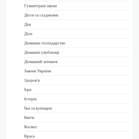
Гуманітрані науки
Дієти та схуднення
Дім
Діти
Домашнє господарство
Домашні улюбленці
Домашній затишок
Закони України
Здоров'я
Ігри
Історія
Їжа та кулінарія
Квіти
Космос
Краса