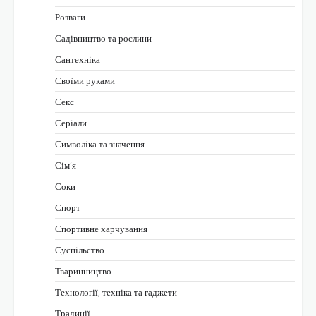
Розваги
Садівництво та рослини
Сантехніка
Своїми руками
Секс
Серіали
Символіка та значення
Сім’я
Соки
Спорт
Спортивне харчування
Суспільство
Тваринництво
Технології, техніка та гаджети
Традиції