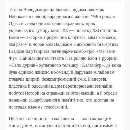
Тетяна Володимирівна Іванова, відома також як
Набокова в шлюбі, народилася 4 жовтня 1965 року в
Одесі й стала однією з найяскравіших зірок
українського гумору кінця XX — початку XXI століття.
Вона — акторка, професійна клоунеса, мім і комікеса,
яка разом із чоловіком Вадимом Набоковим та Сергієм
Гладковим утворила легендарне комік-тріо «Магазин
Фу». Найбільше пам’ятають її за роллю Баби в рубриці
«Село дурнів» культового телешоу «Каламбур», де вона
була єдиною жінкою в команді й дарувала мільйонам
глядачів щирий, безкомпромісний сміх. Її енергія,
пластика й одеський шарм перетворювали звичайні
побутові історії на справжні вибухи емоцій, а її образи
назавжди закарбувалися в пам’яті тих, хто зростав на
пострадянському телебаченні.
Ця жінка не просто грала клоуна — вона жила цим
мистецтвом, поєднуючи фізичний гумор, пантоміму й