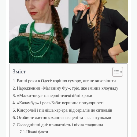
Зміст
Ранні роки в Одесі: коріння гумору, яке не викорінити
Народження «Магазину Фу»: тріо, яке змінив клоунаду
«Маски-шоу» та перші телевізійні кроки
«Каламбур» і роль Баби: вершина популярності
Кіноролей і пізніша кар’єра: від серіалів до ситкомів
Особисте життя: кохання на сцені та за лаштунками
Сьогоднішні дні: приватність і вічна спадщина
Цікаві факти