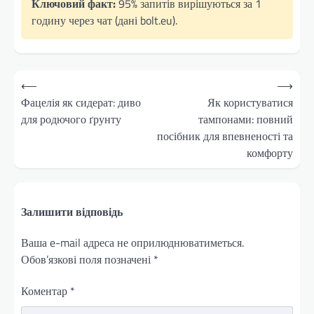
Ключовий факт:
95% запитів вирішуються за 1
годину через чат (дані bolt.eu).
Навігація
⟵
⟶
записів
Фацелія як сидерат: диво
Як користуватися
для родючого ґрунту
тампонами: повний
посібник для впевненості та
комфорту
Залишити відповідь
Ваша e-mail адреса не оприлюднюватиметься.
Обов’язкові поля позначені
*
Коментар
*