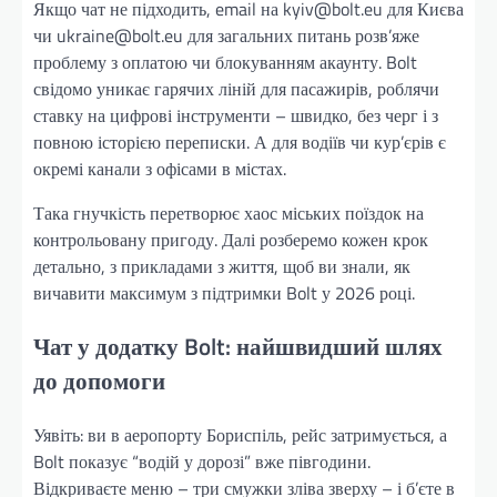
Якщо чат не підходить, email на kyiv@bolt.eu для Києва
чи ukraine@bolt.eu для загальних питань розв’яже
проблему з оплатою чи блокуванням акаунту. Bolt
свідомо уникає гарячих ліній для пасажирів, роблячи
ставку на цифрові інструменти – швидко, без черг і з
повною історією переписки. А для водіїв чи кур’єрів є
окремі канали з офісами в містах.
Така гнучкість перетворює хаос міських поїздок на
контрольовану пригоду. Далі розберемо кожен крок
детально, з прикладами з життя, щоб ви знали, як
вичавити максимум з підтримки Bolt у 2026 році.
Чат у додатку Bolt: найшвидший шлях
до допомоги
Уявіть: ви в аеропорту Бориспіль, рейс затримується, а
Bolt показує “водій у дорозі” вже півгодини.
Відкриваєте меню – три смужки зліва зверху – і б’єте в