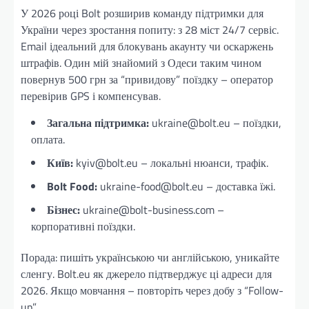
У 2026 році Bolt розширив команду підтримки для
України через зростання попиту: з 28 міст 24/7 сервіс.
Email ідеальний для блокувань акаунту чи оскаржень
штрафів. Один мій знайомий з Одеси таким чином
повернув 500 грн за “привидову” поїздку – оператор
перевірив GPS і компенсував.
Загальна підтримка:
ukraine@bolt.eu – поїздки,
оплата.
Київ:
kyiv@bolt.eu – локальні нюанси, трафік.
Bolt Food:
ukraine-food@bolt.eu – доставка їжі.
Бізнес:
ukraine@bolt-business.com –
корпоративні поїздки.
Порада: пишіть українською чи англійською, уникайте
сленгу. Bolt.eu як джерело підтверджує ці адреси для
2026. Якщо мовчання – повторіть через добу з “Follow-
up”.