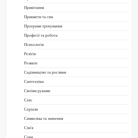
Привітання
Прикмети та сни
Програми тренування
Професії та робота
Психологія
Релігія
Розваги
Садівництво та рослини
Сантехніка
Своїми руками
Секс
Серіали
Символіка та значення
Сім’я
Соки