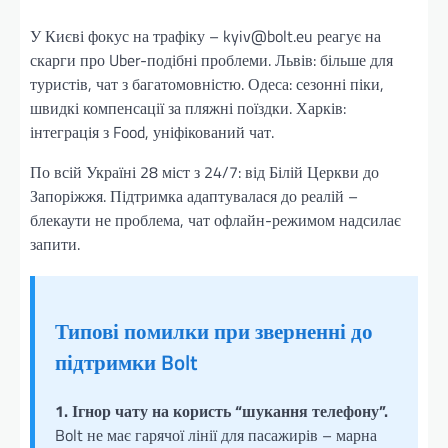
У Києві фокус на трафіку – kyiv@bolt.eu реагує на
скарги про Uber-подібні проблеми. Львів: більше для
туристів, чат з багатомовністю. Одеса: сезонні піки,
швидкі компенсації за пляжні поїздки. Харків:
інтеграція з Food, уніфікований чат.
По всій Україні 28 міст з 24/7: від Білій Церкви до
Запоріжжя. Підтримка адаптувалася до реалій –
блекаути не проблема, чат офлайн-режимом надсилає
запити.
Типові помилки при зверненні до
підтримки Bolt
1. Ігнор чату на користь “шукання телефону”.
Bolt не має гарячої лінії для пасажирів – марна