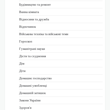
Будівництво та ремонт
Ванна кімната
Відносини та дружба
Відпочинок
Військова техніка та військові теми
Гороскоп
Гуманітрані науки
Дієти та схуднення
Дім
Діти
Домашнє господарство
Домашні улюбленці
Домашній затишок
Закони України
Здоров'я