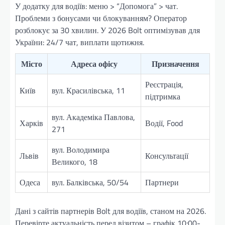
У додатку для водіїв: меню > “Допомога” > чат.
Проблеми з бонусами чи блокуванням? Оператор
розблокує за 30 хвилин. У 2026 Bolt оптимізував для
України: 24/7 чат, виплати щотижня.
Місто
Адреса офісу
Призначення
Реєстрація,
Київ
вул. Красилівська, 11
підтримка
вул. Академіка Павлова,
Харків
Водії, Food
271
вул. Володимира
Львів
Консультації
Великого, 18
Одеса
вул. Балківська, 50/54
Партнери
Дані з сайтів партнерів Bolt для водіїв, станом на 2026.
Перевірте актуальність перед візитом – графік 10:00-