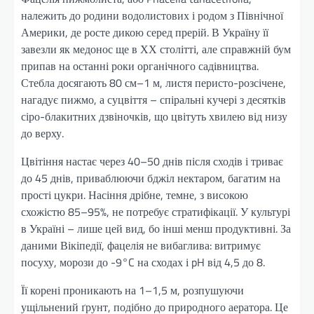
належить до родини водолистових і родом з Північної
Америки, де росте дикою серед прерій. В Україну її
завезли як медонос ще в ХХ столітті, але справжній бум
припав на останні роки органічного садівництва.
Стебла досягають 80 см–1 м, листя перисто-розсічене,
нагадує пижмо, а суцвіття – спіральні кучері з десятків
сіро-блакитних дзвіночків, що цвітуть хвилею від низу
до верху.
Цвітіння настає через 40–50 днів після сходів і триває
до 45 днів, приваблюючи бджіл нектаром, багатим на
прості цукри. Насіння дрібне, темне, з високою
схожістю 85–95%, не потребує стратифікації. У культурі
в Україні – лише цей вид, бо інші менш продуктивні. За
даними Вікіпедії, фацелія не вибаглива: витримує
посуху, морози до -9°C на сходах і pH від 4,5 до 8.
Її корені проникають на 1–1,5 м, розпушуючи
ущільнений ґрунт, подібно до природного аератора. Це