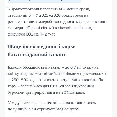
У довгостроковій перспективі – менше ерозії,
стабільний pH. У 2025–2026 роках тренд на
регенеративне землеробство підносить фацелію в топ:
фермери в Європі сіють її в сівозміні з ріпаком,
фіксуючи CO2 на 1–2 т/га.
Фацелія як медонос і корм:
багатозадачний талант
Бджоли обожнюють її нектар – до 0,7 мг цукру на
квітку за день, мед світлий, з ванільним присмаком. З га
– 250–500 кг, пізній взяток рятує вулики восени. Як
корм – зелена маса для ВРХ, силос з цукровими
буряками дає приріст ваги на 20% швидше.
У саду сійте вздовж стежок – комахи запилюють
полуницю, а ви отримуєте мед бонусом.