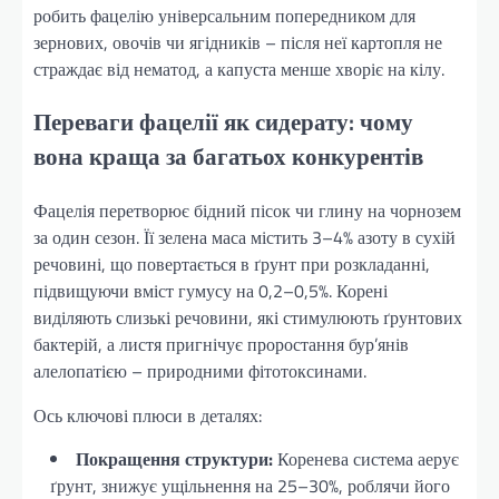
робить фацелію універсальним попередником для
зернових, овочів чи ягідників – після неї картопля не
страждає від нематод, а капуста менше хворіє на кілу.
Переваги фацелії як сидерату: чому
вона краща за багатьох конкурентів
Фацелія перетворює бідний пісок чи глину на чорнозем
за один сезон. Її зелена маса містить 3–4% азоту в сухій
речовині, що повертається в ґрунт при розкладанні,
підвищуючи вміст гумусу на 0,2–0,5%. Корені
виділяють слизькі речовини, які стимулюють ґрунтових
бактерій, а листя пригнічує проростання бур’янів
алелопатією – природними фітотоксинами.
Ось ключові плюси в деталях:
Покращення структури:
Коренева система аерує
ґрунт, знижує ущільнення на 25–30%, роблячи його