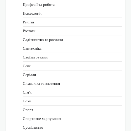
Професії та робота
Психологія
Релігія
Розваги
Садівництво та рослини
Сантехніка
Своїми руками
Секс
Серіали
Символіка та значення
Сім’я
Соки
Спорт
Спортивне харчування
Суспільство