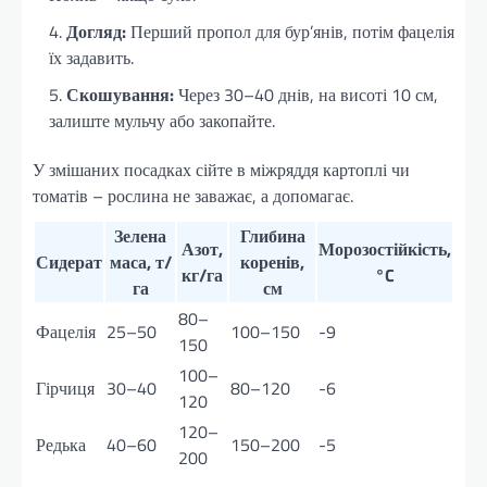
Догляд:
Перший пропол для бур’янів, потім фацелія
їх задавить.
Скошування:
Через 30–40 днів, на висоті 10 см,
залиште мульчу або закопайте.
У змішаних посадках сійте в міжряддя картоплі чи
томатів – рослина не заважає, а допомагає.
Зелена
Глибина
Азот,
Морозостійкість,
Сидерат
маса, т/
коренів,
кг/га
°C
га
см
80–
Фацелія
25–50
100–150
-9
150
100–
Гірчиця
30–40
80–120
-6
120
120–
Редька
40–60
150–200
-5
200