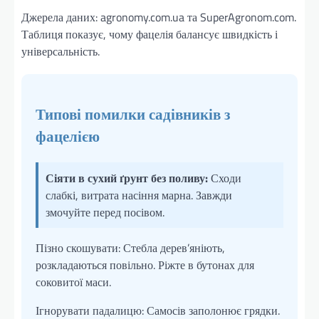
Джерела даних: agronomy.com.ua та SuperAgronom.com.
Таблиця показує, чому фацелія балансує швидкість і
універсальність.
Типові помилки садівників з
фацелією
Сіяти в сухий ґрунт без поливу:
Сходи
слабкі, витрата насіння марна. Завжди
змочуйте перед посівом.
Пізно скошувати: Стебла дерев’яніють,
розкладаються повільно. Ріжте в бутонах для
соковитої маси.
Ігнорувати падалицю: Самосів заполонює грядки.