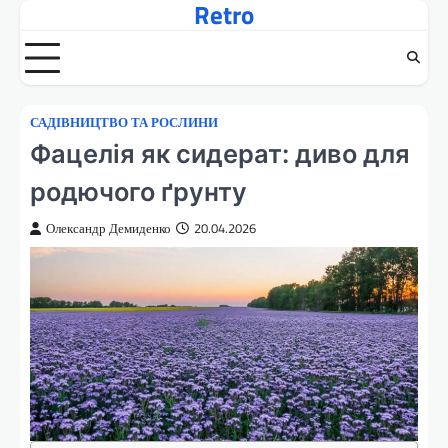
Retro
Перейти
до
вмісту
САДІВНИЦТВО ТА РОСЛИНИ
Фацелія як сидерат: диво для
родючого ґрунту
Олександр Демиденко
20.04.2026