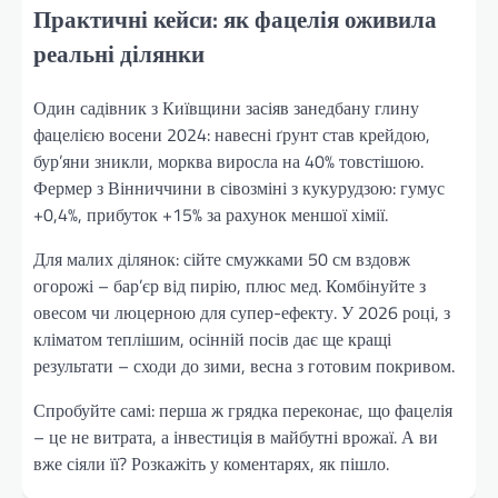
Практичні кейси: як фацелія оживила
реальні ділянки
Один садівник з Київщини засіяв занедбану глину
фацелією восени 2024: навесні ґрунт став крейдою,
бур’яни зникли, морква виросла на 40% товстішою.
Фермер з Вінниччини в сівозміні з кукурудзою: гумус
+0,4%, прибуток +15% за рахунок меншої хімії.
Для малих ділянок: сійте смужками 50 см вздовж
огорожі – бар’єр від пирію, плюс мед. Комбінуйте з
овесом чи люцерною для супер-ефекту. У 2026 році, з
кліматом теплішим, осінній посів дає ще кращі
результати – сходи до зими, весна з готовим покривом.
Спробуйте самі: перша ж грядка переконає, що фацелія
– це не витрата, а інвестиція в майбутні врожаї. А ви
вже сіяли її? Розкажіть у коментарях, як пішло.