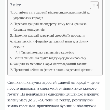
Зміст
Ботанічна суть фацелії: від американських прерій до
українських городів
Переваги фацелії як сидерату: чому вона краща за
багатьох конкурентів
Недоліки фацелії та реальні способи їх подолати
Коли і як сіяти фацелію: детальний план для різних
сезонів
Типові помилки садівників з фацелією
Вплив фацелії на ґрунт: від гумусу до мікробіому
Фацелія як медонос і корм: багатозадачний талант
Практичні кейси: як фацелія оживила реальні ділянки
Сині хвилі квітучих заростей фацелії на городі – це не
просто прикраса, а справжній рятівник виснаженого
ґрунту. Ця невибаглива однорічниця швидко нарощує
зелену масу до 25–50 тонн на гектар, розпушуючи
землю коренями, пригнічуючи бур’яни й збагачуючи