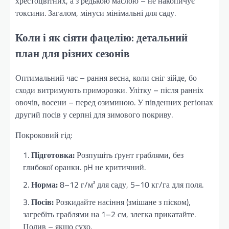
хрестоцвітних, а з редькою маслою – не накопичує
токсини. Загалом, мінуси мінімальні для саду.
Коли і як сіяти фацелію: детальний
план для різних сезонів
Оптимальний час – рання весна, коли сніг зійде, бо
сходи витримують приморозки. Улітку – після ранніх
овочів, восени – перед озиминою. У південних регіонах
другий посів у серпні для зимового покриву.
Покроковий гід:
Підготовка:
Розпушіть ґрунт граблями, без
глибокої оранки. pH не критичний.
Норма:
8–12 г/м² для саду, 5–10 кг/га для поля.
Посів:
Розкидайте насіння (змішане з піском),
загребіть граблями на 1–2 см, злегка прикатайте.
Полив – якщо сухо.