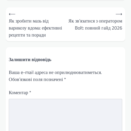
Навігація
⟵
⟶
записів
Як зробити мазь від
Як зв’язатися з оператором
варикозу вдома: ефективні
Bolt: повний гайд 2026
рецепти та поради
Залишити відповідь
Ваша e-mail адреса не оприлюднюватиметься.
Обов’язкові поля позначені
*
Коментар
*