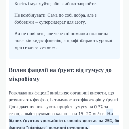
Косіть і мульчуйте, або глибоко заорюйте.
Не комбінувати: Сама по собі добра, але з
бобовими – суперсидерат для азоту.
Ви не повірите, але через ці помилки половина
новачків кидає фацелію, а профі збирають урожаї
мрії сезон за сезоном.
Вплив фацелії на ґрунт: від гумусу до
мікробіому
Розкладання фацелії вивільняє органічні кислоти, що
розчиняють фосфор, і стимулює азотфіксаторів у ґрунті.
Дослідження показують приріст гумусу на 0,3% за
сезон, а вміст рухомого калію – на 15–20 мг/кг.
На
бідних ґрунтах урожайність овочів зростає на 25%, бо
фацелія “піднімає” поживні речовини.