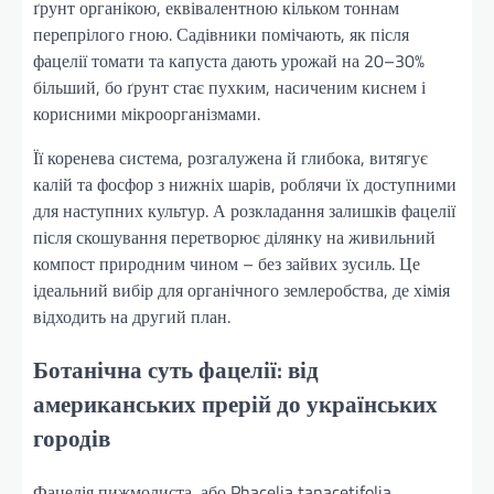
ґрунт органікою, еквівалентною кільком тоннам
перепрілого гною. Садівники помічають, як після
фацелії томати та капуста дають урожай на 20–30%
більший, бо ґрунт стає пухким, насиченим киснем і
корисними мікроорганізмами.
Її коренева система, розгалужена й глибока, витягує
калій та фосфор з нижніх шарів, роблячи їх доступними
для наступних культур. А розкладання залишків фацелії
після скошування перетворює ділянку на живильний
компост природним чином – без зайвих зусиль. Це
ідеальний вибір для органічного землеробства, де хімія
відходить на другий план.
Ботанічна суть фацелії: від
американських прерій до українських
городів
Фацелія пижмолиста, або Phacelia tanacetifolia,