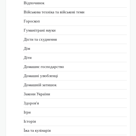
Відпочинок
Військова техніка та військові теми
Гороскоп
Гуманітрані науки
Дієти та схуднення
Дім
Діти
Домашнє господарство
Домашні улюбленці
Домашній затишок
Закони України
Здоров'я
Ігри
Історія
Їжа та кулінарія