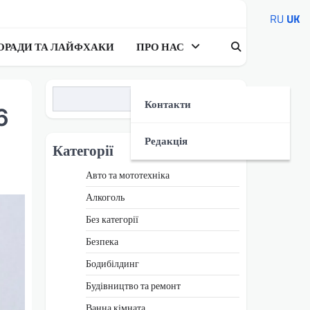
RU
UK
ОРАДИ ТА ЛАЙФХАКИ
ПРО НАС
Пошук
Контакти
6
Редакція
Категорії
Авто та мототехніка
Алкоголь
Без категорії
Безпека
Бодибілдинг
Будівництво та ремонт
Ванна кімната