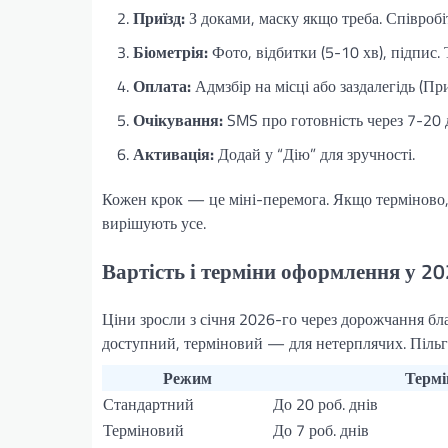
Приїзд:
З доками, маску якщо треба. Співробі
Біометрія:
Фото, відбитки (5-10 хв), підпис. 
Оплата:
Адмзбір на місці або заздалегідь (П
Очікування:
SMS про готовність через 7-20 д
Активація:
Додай у “Дію” для зручності.
Кожен крок — це міні-перемога. Якщо терміново,
вирішують усе.
Вартість і терміни оформлення у 20
Ціни зросли з січня 2026-го через дорожчання бл
доступний, терміновий — для нетерплячих. Пільг
Режим
Термі
Стандартний
До 20 роб. днів
Терміновий
До 7 роб. днів