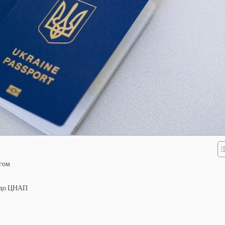
угом
С до ЦНАП