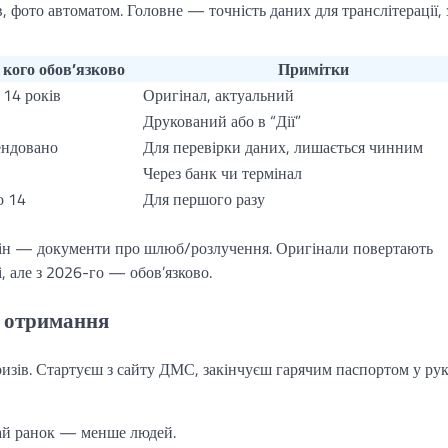
в, фото автоматом. Головне — точність даних для транслітерації, 
 кого обов’язково
Примітки
д 14 років
Оригінал, актуальний
Друкований або в “Дії”
ендовано
Для перевірки даних, лишається чинним
Через банк чи термінал
о 14
Для першого разу
змін — документи про шлюб/розлучення. Оригінали повертають
, але з 2026-го — обов’язково.
о отримання
изів. Стартуєш з сайту ДМС, закінчуєш гарячим паспортом у рук
рай ранок — менше людей.