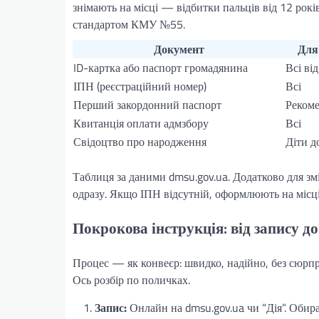
знімають на місці — відбитки пальців від 12 рокі
стандартом КМУ №55.
Документ
Для
ID-картка або паспорт громадянина
Всі ві
ІПН (реєстраційний номер)
Всі
Перший закордонний паспорт
Реком
Квитанція оплати адмзбору
Всі
Свідоцтво про народження
Діти д
Таблиця за даними dmsu.gov.ua. Додатково для 
одразу. Якщо ІПН відсутній, оформлюють на місці
Покрокова інструкція: від запису д
Процес — як конвеєр: швидко, надійно, без сюрпр
Ось розбір по поличках.
Запис:
Онлайн на dmsu.gov.ua чи “Дія”. Оби