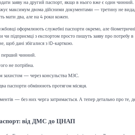
одати заяву на другий паспорт, якщо в нього вже є один чинний.
ежує максимум двома дійсними документами — третину не вида
ь мати два, але на 4 роки кожен.
лужбовці оформлюють служебні паспорти окремо, але біометрич
и чи підприємці з експортом просто пишуть заяву про потребу в
, щоб дані збігалися з ID-карткою.
о перший чинний.
ого не потрібна.
м захистом — через консульства МЗС.
два паспорти обмінюють протягом місяця.
ментів — без них черга затримається. А тепер детально про те, д
паспорт: від ДМС до ЦНАП