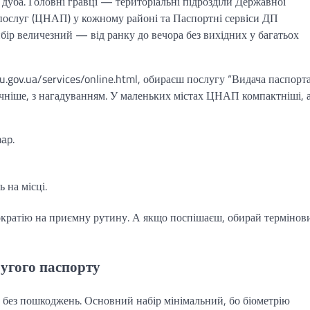
 дуба. Головні гравці — територіальні підрозділи Державної
послуг (ЦНАП) у кожному районі та Паспортні сервіси ДП
вибір величезний — від ранку до вечора без вихідних у багатьох
gov.ua/services/online.html, обираєш послугу “Видача паспорта
зручніше, з нагадуванням. У маленьких містах ЦНАП компактніші, 
ap.
 на місці.
кратію на приємну рутину. А якщо поспішаєш, обирай термінов
ругого паспорту
е, без пошкоджень. Основний набір мінімальний, бо біометрію