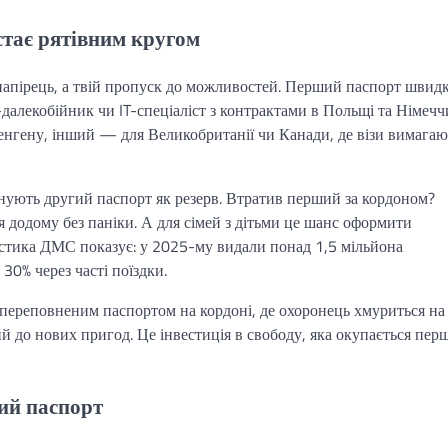
стає рятівним кругом
о папірець, а твій пропуск до можливостей. Перший паспорт швид
алекобійник чи IT-спеціаліст з контрактами в Польщі та Німечч
енгену, інший — для Великобританії чи Канади, де візи вимагаю
інують другий паспорт як резерв. Втратив перший за кордоном?
 додому без паніки. А для сімей з дітьми це шанс оформити
истика ДМС показує: у 2025-му видали понад 1,5 мільйона
 30% через часті поїздки.
переповненим паспортом на кордоні, де охоронець хмуриться на 
ий до нових пригод. Це інвестиція в свободу, яка окупається пе
ий паспорт