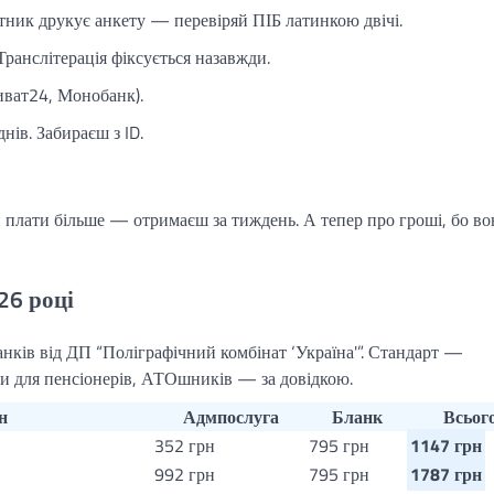
тник друкує анкету — перевіряй ПІБ латинкою двічі.
Транслітерація фіксується назавжди.
риват24, Монобанк).
нів. Забираєш з ID.
 плати більше — отримаєш за тиждень. А тепер про гроші, бо в
26 році
анків від ДП “Поліграфічний комбінат ‘Україна'”. Стандарт —
и для пенсіонерів, АТОшників — за довідкою.
н
Адмпослуга
Бланк
Всьог
352 грн
795 грн
1147 грн
992 грн
795 грн
1787 грн