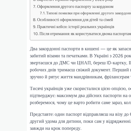
Оформлення другого паспорту за кордоном
Типові помилки при оформленні другого закордон
Особливості оформлення для дітей та сімей
Практичні кейси: історії реальних українців
Після отримання: як користуватися двома паспорта
Два закордонні паспорти в кишені — це як запасн
забитий візами та печатками. В Україні з 2026 р
звертаєшся до ДМС чи ЦНАП, береш ID-картку, І
робочих днів тримаєш свіжий документ. Перший п
зручно й рятує життя мандрівникам, фрілансерам 
Тисячі українців уже скористалися цією опцією, о
підтверджує: максимум два дійсних паспорти на 
розберемося, чому це варто робити саме зараз, к
Представте: один паспорт відправляєш на візу д
другий удома для дитини, поки сам у відрядженні.
завжди на крок попереду.