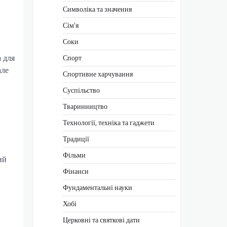
Символіка та значення
Сім’я
Соки
 для
Спорт
але
Спортивне харчування
Суспільство
Тваринництво
Технології, техніка та гаджети
Традиції
Фільми
ий
Фінанси
Фундаментальні науки
Хобі
Церковні та святкові дати