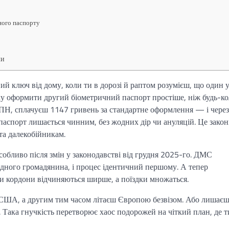
ного паспорту
ми
ий ключ від дому, коли ти в дорозі й раптом розумієш, що один 
оку оформити другий біометричний паспорт простіше, ніж будь-ко
ПН, сплачуєш 1147 гривень за стандартне оформлення — і через
аспорт лишається чинним, без жодних дір чи ануляцій. Це закон
та далекобійникам.
собливо після змін у законодавстві від грудня 2025-го. ДМС
одного громадянина, і процес ідентичний першому. А тепер
оли кордони відчиняються ширше, а поїздки множаться.
о США, а другим тим часом літаєш Європою безвізом. Або лишає
 Така гнучкість перетворює хаос подорожей на чіткий план, де т