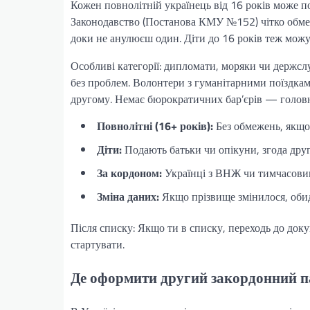
Кожен повнолітній українець від 16 років може п
Законодавство (Постанова КМУ №152) чітко обм
доки не анулюєш один. Діти до 16 років теж можут
Особливі категорії: дипломати, моряки чи держс
без проблем. Волонтери з гуманітарними поїздкам
другому. Немає бюрократичних бар’єрів — головне
Повнолітні (16+ років):
Без обмежень, якщ
Діти:
Подають батьки чи опікуни, згода друг
За кордоном:
Українці з ВНЖ чи тимчасови
Зміна даних:
Якщо прізвище змінилося, оби
Після списку: Якщо ти в списку, переходь до доку
стартувати.
Де оформити другий закордонний 