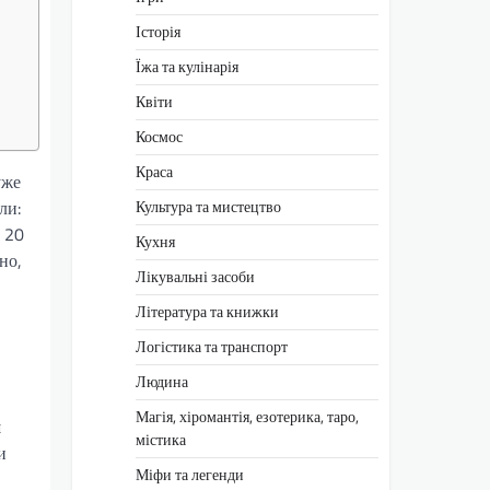
Історія
Їжа та кулінарія
Квіти
Космос
Краса
уже
ли:
Культура та мистецтво
 20
Кухня
но,
Лікувальні засоби
Література та книжки
Логістика та транспорт
Людина
Магія, хіромантія, езотерика, таро,
ш
містика
и
Міфи та легенди