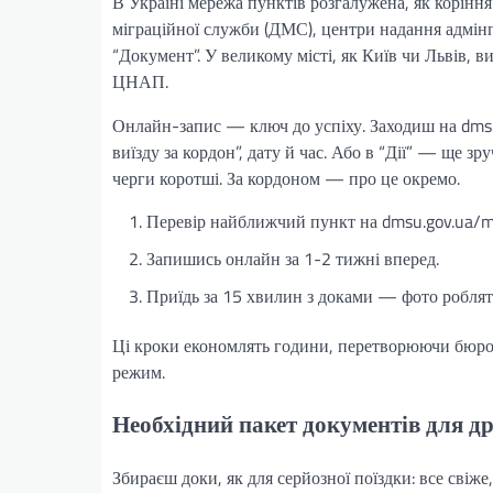
В Україні мережа пунктів розгалужена, як коріння
міграційної служби (ДМС), центри надання адмін
“Документ”. У великому місті, як Київ чи Львів, 
ЦНАП.
Онлайн-запис — ключ до успіху. Заходиш на dmsu.
виїзду за кордон”, дату й час. Або в “Дії” — ще 
черги коротші. За кордоном — про це окремо.
Перевір найближчий пункт на dmsu.gov.ua/m
Запишись онлайн за 1-2 тижні вперед.
Приїдь за 15 хвилин з доками — фото роблять
Ці кроки економлять години, перетворюючи бюро
режим.
Необхідний пакет документів для д
Збираєш доки, як для серйозної поїздки: все свіж