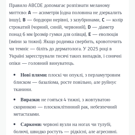
Правило ABCDE допомагає розпізнати меланому
миттєво:
A
— асиметрія (одна половина не дзеркалить
іншу),
B
— бордюри нерівні, з зазубринами,
C
— колір
строкатий (чорний, синій, червоний),
D
— діаметр
понад 6 мм (розмір гумки для олівця),
E
— еволюція
(зміни за тижні). Якщо родимка свербить, кровоточить
чи темніє — біліть до дерматолога. У 2025 році в
Україні зареєстрували тисячі таких випадків, і сонячні
опіки — головний винуватець.
Нові плями:
плоскі чи опуклі, з перламутровим
блиском — базаліома, росте повільно, але руйнує
тканини.
Виразки:
не гояться 4 тижні, з жовтуватою
скоринкою — плоскоклітинний рак, небезпечний
метастазами.
Саркоми:
червоні вузли на ногах чи тулубі,
болючі, швидко ростуть — рідкісні, але агресивні.