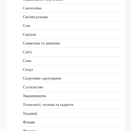
Сантехніка
Своїми руками
Секс
Серіали
Символіка та значення
Сім’я
Соки
Спорт
Спортивне харчування
Суспільство
Тваринництво
Технології, техніка та гаджети
Традиції
Фільми
Фінанси