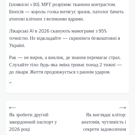
(злоякісні >30). МРТ розрізняє тканини контрастом.
Біопсія — король: голка витягує зразок, патолог бачить
атипові клітини з великими ядрами.
Лікарські AI в 2026 сканують мамограми з 95%
точністю. Не відкладайте — скринінги безкоштовні в
Україні.
Рак — не вирок, а виклик, де знання перемагає страх.
Слухайте тіло: будь-яка зміна триває понад 2 тижні —
до лікаря. Життя продовжується з раннім ударом.
“`
Навігація
⟵
⟶
записів
Як зробити другий
Як виглядає клітор:
закордонний паспорт у
анатомія, чутливість і
2026 році
секрети задоволення