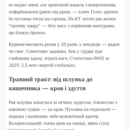
не видно зовні, але хронічний кашель з мокротинням,
пофарбованим іржею від крові, — ключ. Голос хрипне,
бо пухлина тисне на гортань. На КТ легені рак малює
“грозову хмару” — білу масу з нерівними контурами,
що блокує бронхи.
Куріння множить ризик у 20 разів; у некурців — радон
чи смог. Симптоми: задишка, біль у грудях при
глибокому вдиху, втрата ваги. Статистика WHO за
2025: 2,5 млн смертей глобально.
Травний тракт: від шлунка до
кишечника — кров і здуття
Рак шлунка ховається за печією, нудотою, блювотою з
кавовою гущею — це кров. Пухлина на ендоскопії —
виразка з валиками, ніби вулканічний кратер.
Колоректальний: тонка кров на папері, зміна стулу
(діарея/запор), “клубок” у животі.