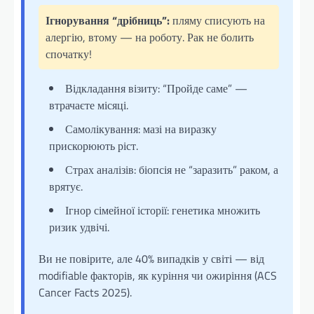
Ігнорування “дрібниць”:
пляму списують на
алергію, втому — на роботу. Рак не болить
спочатку!
Відкладання візиту: “Пройде саме” —
втрачаєте місяці.
Самолікування: мазі на виразку
прискорюють ріст.
Страх аналізів: біопсія не “заразить” раком, а
врятує.
Ігнор сімейної історії: генетика множить
ризик удвічі.
Ви не повірите, але 40% випадків у світі — від
modifiable факторів, як куріння чи ожиріння (ACS
Cancer Facts 2025).