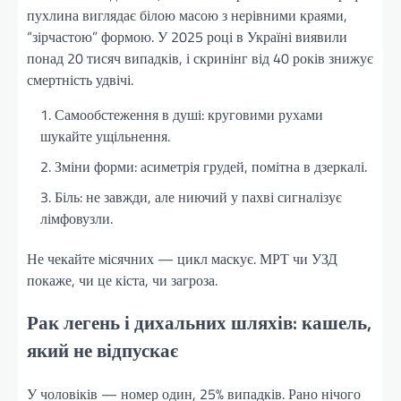
пухлина виглядає білою масою з нерівними краями,
“зірчастою” формою. У 2025 році в Україні виявили
понад 20 тисяч випадків, і скринінг від 40 років знижує
смертність удвічі.
Самообстеження в душі: круговими рухами
шукайте ущільнення.
Зміни форми: асиметрія грудей, помітна в дзеркалі.
Біль: не завжди, але ниючий у пахві сигналізує
лімфовузли.
Не чекайте місячних — цикл маскує. МРТ чи УЗД
покаже, чи це кіста, чи загроза.
Рак легень і дихальних шляхів: кашель,
який не відпускає
У чоловіків — номер один, 25% випадків. Рано нічого