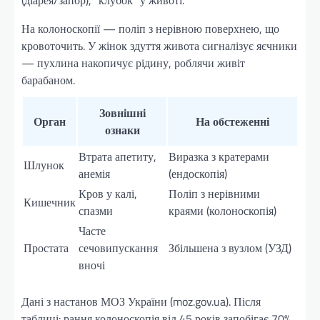
На колоноскопії — поліп з нерівною поверхнею, що
кровоточить. У жінок здуття живота сигналізує яєчники
— пухлина накопичує рідину, роблячи живіт
барабаном.
Зовнішні
Орган
На обстеженні
ознаки
Втрата апетиту,
Виразка з кратерами
Шлунок
анемія
(ендоскопія)
Кров у калі,
Поліп з нерівними
Кишечник
спазми
краями (колоноскопія)
Часте
Простата
сечовипускання
Збільшена з вузлом (УЗД)
вночі
Дані з настанов МОЗ України (moz.gov.ua). Після
таблиці: рання колоноскопія від 45 років запобігає 70%