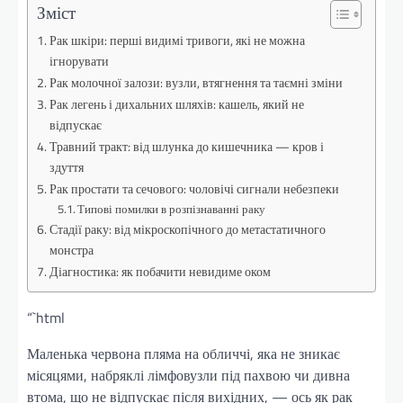
Зміст
Рак шкіри: перші видимі тривоги, які не можна
ігнорувати
Рак молочної залози: вузли, втягнення та таємні зміни
Рак легень і дихальних шляхів: кашель, який не
відпускає
Травний тракт: від шлунка до кишечника — кров і
здуття
Рак простати та сечового: чоловічі сигнали небезпеки
Типові помилки в розпізнаванні раку
Стадії раку: від мікроскопічного до метастатичного
монстра
Діагностика: як побачити невидиме оком
“`html
Маленька червона пляма на обличчі, яка не зникає
місяцями, набряклі лімфовузли під пахвою чи дивна
втома, що не відпускає після вихідних, — ось як рак