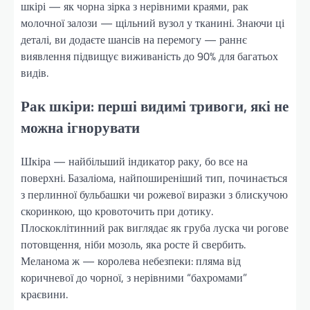
шкірі — як чорна зірка з нерівними краями, рак
молочної залози — щільний вузол у тканині. Знаючи ці
деталі, ви додаєте шансів на перемогу — раннє
виявлення підвищує виживаність до 90% для багатьох
видів.
Рак шкіри: перші видимі тривоги, які не
можна ігнорувати
Шкіра — найбільший індикатор раку, бо все на
поверхні. Базаліома, найпоширеніший тип, починається
з перлинної бульбашки чи рожевої виразки з блискучою
скоринкою, що кровоточить при дотику.
Плоскоклітинний рак виглядає як груба луска чи рогове
потовщення, ніби мозоль, яка росте й свербить.
Меланома ж — королева небезпеки: пляма від
коричневої до чорної, з нерівними “бахромами”
краєвини.