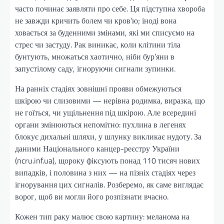
часто починає заявляти про себе. Ця підступна хвороба
не завжди кричить болем чи кров’ю; іноді вона
ховається за буденними змінами, які ми списуємо на
стрес чи застуду. Рак виникає, коли клітини тіла
бунтують, множаться хаотично, ніби бур’яни в
запустілому саду, ігноруючи сигнали зупинки.
На ранніх стадіях зовнішні прояви обмежуються
шкірою чи слизовими — нерівна родимка, виразка, що
не гоїться, чи ущільнення під шкірою. Але всередині
органи змінюються непомітно: пухлина в легенях
блокує дихальні шляхи, у шлунку викликає нудоту. За
даними Національного канцер-реєстру України
(ncru.inf.ua), щороку фіксують понад 110 тисяч нових
випадків, і половина з них — на пізніх стадіях через
ігнорування цих сигналів. Розберемо, як саме виглядає
ворог, щоб ви могли його розпізнати вчасно.
Кожен тип раку малює свою картину: меланома на