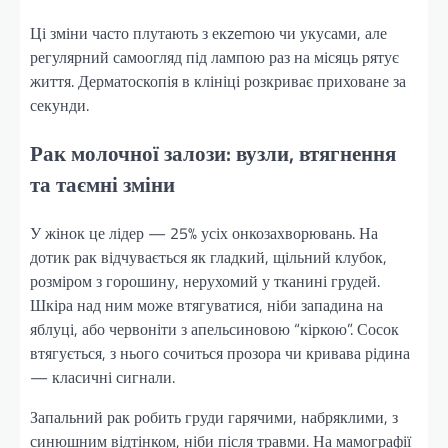
Ці зміни часто плутають з екzemою чи укусами, але
регулярний самоогляд під лампою раз на місяць рятує
життя. Дерматоскопія в клініці розкриває приховане за
секунди.
Рак молочної залози: вузли, втягнення
та таємні зміни
У жінок це лідер — 25% усіх онкозахворювань. На
дотик рак відчувається як гладкий, щільний клубок,
розміром з горошину, нерухомий у тканині грудей.
Шкіра над ним може втягуватися, ніби западина на
яблуці, або червоніти з апельсиновою “кіркою”. Сосок
втягується, з нього сочиться прозора чи кривава рідина
— класичні сигнали.
Запальний рак робить груди гарячими, набряклими, з
синюшним відтінком, ніби після травми. На мамографії