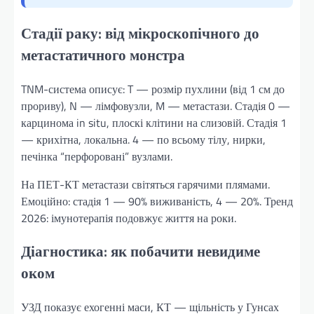
Стадії раку: від мікроскопічного до
метастатичного монстра
TNM-система описує: T — розмір пухлини (від 1 см до
прориву), N — лімфовузли, M — метастази. Стадія 0 —
карцинома in situ, плоскі клітини на слизовій. Стадія 1
— крихітна, локальна. 4 — по всьому тілу, нирки,
печінка “перфоровані” вузлами.
На ПЕТ-КТ метастази світяться гарячими плямами.
Емоційно: стадія 1 — 90% виживаність, 4 — 20%. Тренд
2026: імунотерапія подовжує життя на роки.
Діагностика: як побачити невидиме
оком
УЗД показує ехогенні маси, КТ — щільність у Гунсах