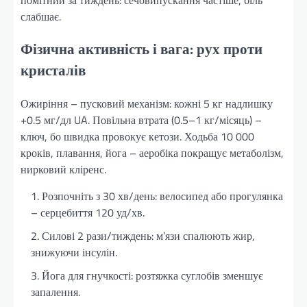
слабшає.
Фізична активність і вага: рух проти
кристалів
Ожиріння – пусковий механізм: кожні 5 кг надлишку
+0.5 мг/дл UA. Повільна втрата (0.5–1 кг/місяць) –
ключ, бо швидка провокує кетози. Ходьба 10 000
кроків, плавання, йога – аеробіка покращує метаболізм,
нирковий кліренс.
Розпочніть з 30 хв/день: велосипед або прогулянка
– серцебиття 120 уд/хв.
Силові 2 рази/тиждень: м’язи спалюють жир,
знижуючи інсулін.
Йога для гнучкості: розтяжка суглобів зменшує
запалення.