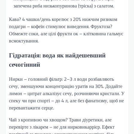
запечена риба низькопуринова (тріска) з салатом.
Кава? 4 чашки/день корелює з 20% нижчим ризиком
подагри – кофеїн стимулює виведення. Фруктоза?
Обмежте соки, але цілі фрукти ок – клітковина гальмує
всмоктування.
Гідратація: вода як найдешевший
сечогінний
Нирки – головний фільтр: 2–3 л води розбавляють
сечу, зменшуючи концентрацію уратів на 30%. Додайте
лимон – цитрат алкалізує сечу, розчиняючи кристали. У
спеку чи при спорті – до 4 л, але без фанатизму, щоб не
перевантажити серце.
Чай з кропивою чи хвощом? Трави діуретики, але
перевірте з лікарем – не для нирковикаррієр. Ефект
помітний за тиждень: сечовипускання частіше, біль