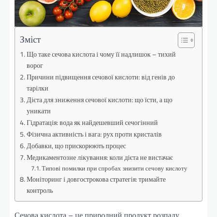
Зміст
Що таке сечова кислота і чому її надлишок – тихий
ворог
Причини підвищення сечової кислоти: від генів до
тарілки
Дієта для зниження сечової кислоти: що їсти, а що
уникати
Гідратація: вода як найдешевший сечогінний
Фізична активність і вага: рух проти кристалів
Добавки, що прискорюють процес
Медикаментозне лікування: коли дієта не вистачає
Типові помилки при спробах знизити сечову кислоту
Моніторинг і довгострокова стратегія: тримайте
контроль
Сечова кислота – це природний продукт розпаду