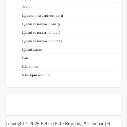
Хобі
Церковні та святкові дати
Цікаві та визначні місця
Цікаві та визначні події
Цікаві та визначні постаті
Цікаві факти
Чай
Шкідники
Ювелірні вироби
Copyright © 2026
Retro
| Elite News від
Ascendoor
| На