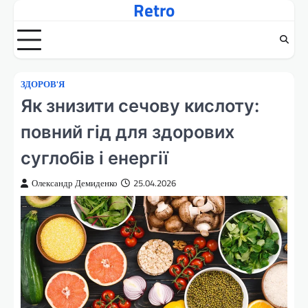
Retro
Перейти
до
вмісту
ЗДОРОВ'Я
Як знизити сечову кислоту:
повний гід для здорових
суглобів і енергії
Олександр Демиденко
25.04.2026