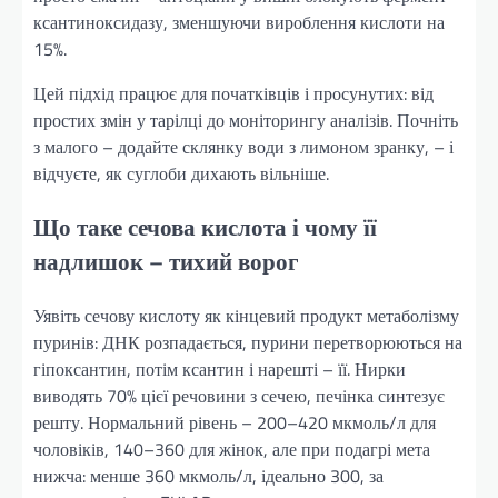
ксантиноксидазу, зменшуючи вироблення кислоти на
15%.
Цей підхід працює для початківців і просунутих: від
простих змін у тарілці до моніторингу аналізів. Почніть
з малого – додайте склянку води з лимоном зранку, – і
відчуєте, як суглоби дихають вільніше.
Що таке сечова кислота і чому її
надлишок – тихий ворог
Уявіть сечову кислоту як кінцевий продукт метаболізму
пуринів: ДНК розпадається, пурини перетворюються на
гіпоксантин, потім ксантин і нарешті – її. Нирки
виводять 70% цієї речовини з сечею, печінка синтезує
решту. Нормальний рівень – 200–420 мкмоль/л для
чоловіків, 140–360 для жінок, але при подагрі мета
нижча: менше 360 мкмоль/л, ідеально 300, за