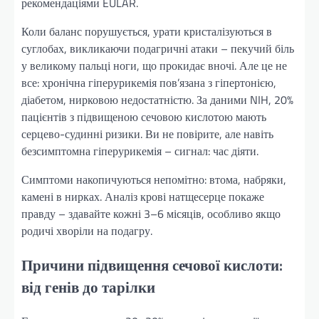
рекомендаціями EULAR.
Коли баланс порушується, урати кристалізуються в
суглобах, викликаючи подагричні атаки – пекучий біль
у великому пальці ноги, що прокидає вночі. Але це не
все: хронічна гіперурикемія пов’язана з гіпертонією,
діабетом, нирковою недостатністю. За даними NIH, 20%
пацієнтів з підвищеною сечовою кислотою мають
серцево-судинні ризики. Ви не повірите, але навіть
безсимптомна гіперурикемія – сигнал: час діяти.
Симптоми накопичуються непомітно: втома, набряки,
камені в нирках. Аналіз крові натщесерце покаже
правду – здавайте кожні 3–6 місяців, особливо якщо
родичі хворіли на подагру.
Причини підвищення сечової кислоти:
від генів до тарілки