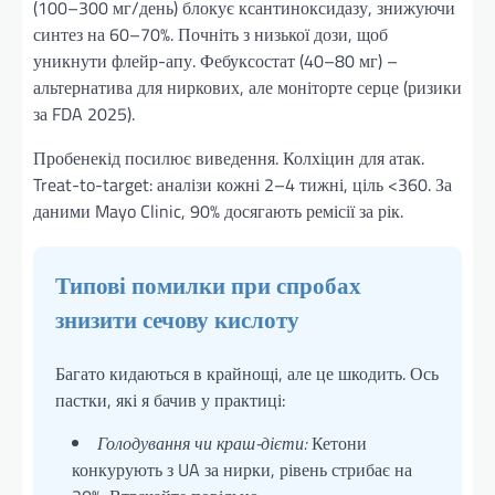
(100–300 мг/день) блокує ксантиноксидазу, знижуючи
синтез на 60–70%. Почніть з низької дози, щоб
уникнути флейр-апу. Фебуксостат (40–80 мг) –
альтернатива для ниркових, але моніторте серце (ризики
за FDA 2025).
Пробенекід посилює виведення. Колхіцин для атак.
Treat-to-target: аналізи кожні 2–4 тижні, ціль <360. За
даними Mayo Clinic, 90% досягають ремісії за рік.
Типові помилки при спробах
знизити сечову кислоту
Багато кидаються в крайнощі, але це шкодить. Ось
пастки, які я бачив у практиці:
Голодування чи краш-дієти:
Кетони
конкурують з UA за нирки, рівень стрибає на