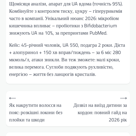
Щомісяця аналізи, апарат для UA вдома (точність 95%).
Комбінуйте з контролем тиску, цукру – гіперурикемія
часто в компанії. Унікальний нюанс 2026: мікробіом
кишечника впливає – пробіотики з Bifidobacterium
знижують UA на 10%, за препринтами PubMed.
Кейс: 45-річний чоловік, UA 550, подагра 2 роки. Дієта
+ алопуринол + 150 хв вправ/тиждень – за 6 міс 280
мкмоль/л, атаки зникли. Ви теж зможете: малі кроки,
велика перемога. Суглоби подякують рухливістю,
енергією – життя без ланцюгів кристалів.
Навігація
⟵
⟶
записів
Як накрутити волосся на
Дозвіл на виїзд дитини за
пояс: розкішні локони без
кордон: повний гайд на
плойки та шкоди
2026 рік