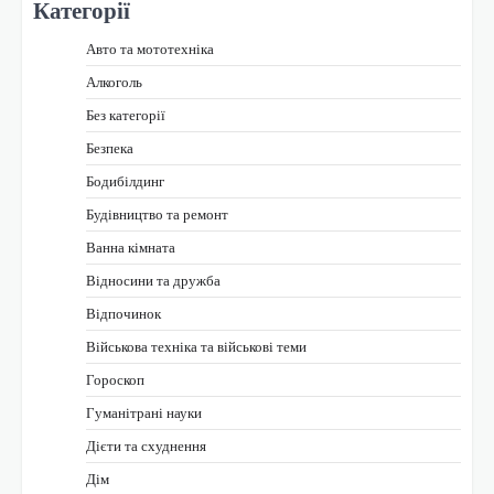
Категорії
Авто та мототехніка
Алкоголь
Без категорії
Безпека
Бодибілдинг
Будівництво та ремонт
Ванна кімната
Відносини та дружба
Відпочинок
Військова техніка та військові теми
Гороскоп
Гуманітрані науки
Дієти та схуднення
Дім