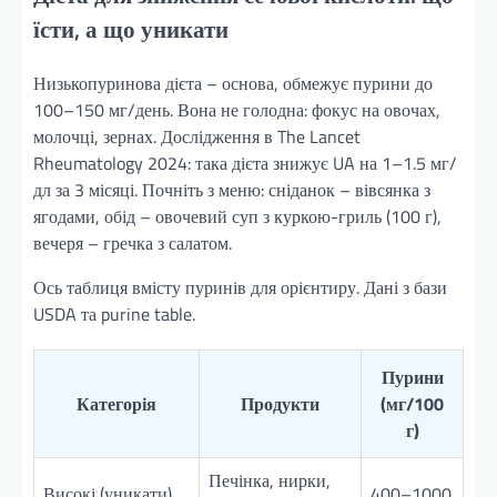
їсти, а що уникати
Низькопуринова дієта – основа, обмежує пурини до
100–150 мг/день. Вона не голодна: фокус на овочах,
молочці, зернах. Дослідження в The Lancet
Rheumatology 2024: така дієта знижує UA на 1–1.5 мг/
дл за 3 місяці. Почніть з меню: сніданок – вівсянка з
ягодами, обід – овочевий суп з куркою-гриль (100 г),
вечеря – гречка з салатом.
Ось таблиця вмісту пуринів для орієнтиру. Дані з бази
USDA та purine table.
Пурини
Категорія
Продукти
(мг/100
г)
Печінка, нирки,
Високі (уникати)
400–1000