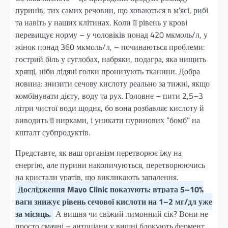
пуринів, тих самих речовин, що ховаються в м’ясі, рибі
та навіть у наших клітинах. Коли її рівень у крові
перевищує норму – у чоловіків понад 420 мкмоль/л, у
жінок понад 360 мкмоль/л, – починаються проблеми:
гострий біль у суглобах, набряки, подагра, яка нищить
хрящі, ніби лідяні голки пронизують тканини. Добра
новина: знизити сечову кислоту реально за тижні, якщо
комбінувати дієту, воду та рух. Головне – пити 2,5–3
літри чистої води щодня, бо вона розбавляє кислоту й
виводить її нирками, і уникати пуринових “бомб” на
кшталт субпродуктів.
Представте, як ваш організм перетворює їжу на
енергію, але пурини накопичуються, перетворюючись
на кристали уратів, що викликають запалення.
Дослідження Mayo Clinic показують: втрата 5–10%
ваги знижує рівень сечової кислоти на 1–2 мг/дл уже
за місяць.
А вишня чи свіжий лимонний сік? Вони не
просто смачні – антоціани у вишні блокують фермент