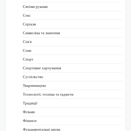
Своїми руками
Секс
Серіали
Символіка та значення
Сім’я
Соки
Спорт
Спортивне харчування
Суспільство
Тваринництво
Технології, техніка та гаджети
Традиції
Фільми
Фінанси
Фундаментальні науки