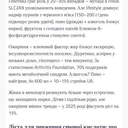
Генетика грає роль у 20–30% випадків – мутації в генах
SLC2A9 уповільнюють виведення. Але lifestyle домінує:
надмір пуринів з червоного м’яса (150–200 г/день
підвищує ризик удвічі), пиво (дріжджі + алкоголь блокує
нирки), фруктоза з солодких напоїв (глюкоза-6-
фосфатдегідрогеназа стимулює синтез).
Ожиріння – ключовий фактор: жир блокує екскрецію,
інсулінорезистентність посилює. Діуретики, аспірин у
низьких дозах, гіпотиреоз – теж винуватці. За
статистикою Arthritis Foundation, 70% подагриків
мають метаболічний синдром. Алкоголь? Пиво –
найгірше, бо 600 мл = 10–15% стрибок UA.
Жінки в менопаузі ризикують більше через естрогени,
що захищають нирки. Дітям і підліткам рідко, але
ожиріння змінює тренди – у 2025 році фіксують ріст на
15%.
Дієта для зниження сечової кислоти: що