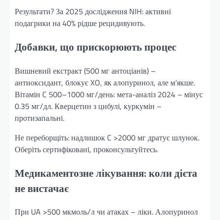
Результати? За 2025 дослідження NIH: активні
подагрики на 40% рідше рецидивують.
Добавки, що прискорюють процес
Вишневий екстракт (500 мг антоціанів) –
антиоксидант, блокує XO, як алопуринол, але м’якше.
Вітамін C 500–1000 мг/день: мета-аналіз 2024 – мінус
0.35 мг/дл. Кверцетин з цибулі, куркумін –
протизапальні.
Не переборщіть: надлишок C >2000 мг дратує шлунок.
Оберіть сертифіковані, проконсультуйтесь.
Медикаментозне лікування: коли дієта
не вистачає
При UA >500 мкмоль/л чи атаках – ліки. Алопуринол