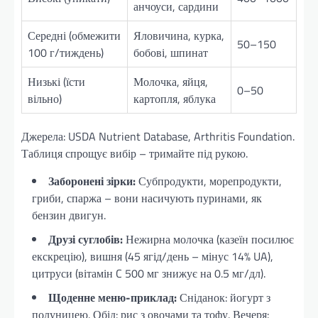
анчоуси, сардини
Середні (обмежити
Яловичина, курка,
50–150
100 г/тиждень)
бобові, шпинат
Низькі (їсти
Молочка, яйця,
0–50
вільно)
картопля, яблука
Джерела: USDA Nutrient Database, Arthritis Foundation.
Таблиця спрощує вибір – тримайте під рукою.
Заборонені зірки:
Субпродукти, морепродукти,
гриби, спаржа – вони насичують пуринами, як
бензин двигун.
Друзі суглобів:
Нежирна молочка (казеїн посилює
екскрецію), вишня (45 ягід/день – мінус 14% UA),
цитруси (вітамін C 500 мг знижує на 0.5 мг/дл).
Щоденне меню-приклад:
Сніданок: йогурт з
полуницею. Обід: рис з овочами та тофу. Вечеря: