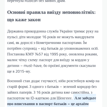
перетнула Rubicon без зайвих драм.
Основні правила виїзду неповнолітніх:
що каже закон
Державна прикордонна служба України тримає руку на
пульсі: діти молодше 16 років не можуть мандрувати
самі, як дорослі з біометричними паспортами. Їм
потрібен супровід – від батьків до уповноважених осіб.
Постанова КМУ №57 від 1995 року, оновлена роками,
малює чітку схему: паспорт для виїзду за кордон у
дитини – must-have, бо проїзні документи скасували
ще в 2015-му.
Воєнний стан додає гнучкості, ніби розстебнув комір на
старій формі. З одного з батьків – зелений коридор без
зайвих паперів. З 16 років дитина вже самостійна, з
паспортом чи ID-карткою для Шенгену.
Але забудьте
про вписування в паспорт батьків – це архаїзм