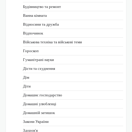
Будівництво та ремонт
Ванна кімната
Відносини та дружба
Відпочинок
Військова техніка та військові теми
Гороскоп
Гуманітрані науки
Дієти та схуднення
Дім
Діти
Домашнє господарство
Домашні улюбленці
Домашній затишок
Закони України
Здоров'я