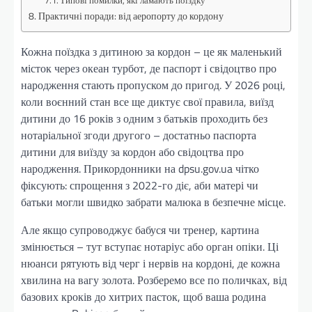
Типові помилки, які ламають поїздку
Практичні поради: від аеропорту до кордону
Кожна поїздка з дитиною за кордон – це як маленький
місток через океан турбот, де паспорт і свідоцтво про
народження стають пропуском до пригод. У 2026 році,
коли воєнний стан все ще диктує свої правила, виїзд
дитини до 16 років з одним з батьків проходить без
нотаріальної згоди другого – достатньо паспорта
дитини для виїзду за кордон або свідоцтва про
народження. Прикордонники на dpsu.gov.ua чітко
фіксують: спрощення з 2022-го діє, аби матері чи
батьки могли швидко забрати малюка в безпечне місце.
Але якщо супроводжує бабуся чи тренер, картина
змінюється – тут вступає нотаріус або орган опіки. Ці
нюанси рятують від черг і нервів на кордоні, де кожна
хвилина на вагу золота. Розберемо все по поличках, від
базових кроків до хитрих пасток, щоб ваша родина