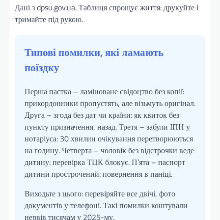
Дані з dpsu.gov.ua. Таблиця спрощує життя: друкуйте і
тримайте під рукою.
Типові помилки, які ламають
поїздку
Перша пастка – ламіноване свідоцтво без копії:
прикордонники пропустять, але візьмуть оригінал.
Друга – згода без дат чи країни: як квиток без
пункту призначення, назад. Третя – забули ІПН у
нотаріуса: 30 хвилин очікування перетворюються
на годину. Четверта – чоловік без відстрочки веде
дитину: перевірка ТЦК блокує. П’ята – паспорт
дитини прострочений: повернення в паніці.
Виходьте з цього: перевіряйте все двічі, фото
документів у телефоні. Такі помилки коштували
нервів тисячам у 2025-му.