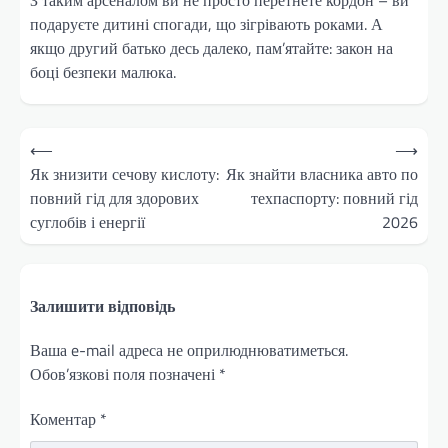
подаруєте дитині спогади, що зігрівають роками. А
якщо другий батько десь далеко, пам’ятайте: закон на
боці безпеки малюка.
Навігація
⟵
⟶
записів
Як знизити сечову кислоту:
Як знайти власника авто по
повний гід для здорових
техпаспорту: повний гід
суглобів і енергії
2026
Залишити відповідь
Ваша e-mail адреса не оприлюднюватиметься.
Обов’язкові поля позначені
*
Коментар
*