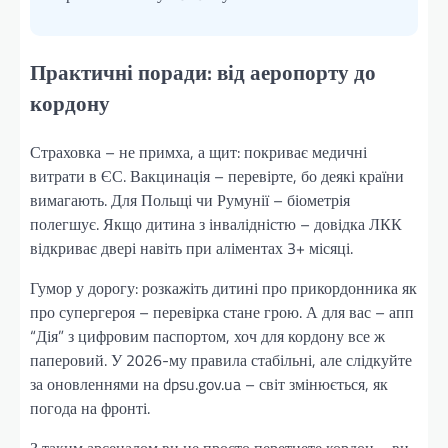
Практичні поради: від аеропорту до
кордону
Страховка – не примха, а щит: покриває медичні
витрати в ЄС. Вакцинація – перевірте, бо деякі країни
вимагають. Для Польщі чи Румунії – біометрія
полегшує. Якщо дитина з інвалідністю – довідка ЛКК
відкриває двері навіть при аліментах 3+ місяці.
Гумор у дорогу: розкажіть дитині про прикордонника як
про супергероя – перевірка стане грою. А для вас – апп
“Дія” з цифровим паспортом, хоч для кордону все ж
паперовий. У 2026-му правила стабільні, але слідкуйте
за оновленнями на dpsu.gov.ua – світ змінюється, як
погода на фронті.
З таким арсеналом ви не просто перетнете кордон – ви