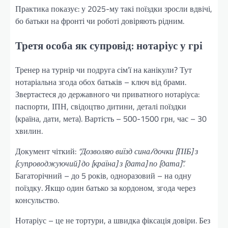
Практика показує: у 2025-му такі поїздки зросли вдвічі,
бо батьки на фронті чи роботі довіряють рідним.
Третя особа як супровід: нотаріус у грі
Тренер на турнір чи подруга сім’ї на канікули? Тут
нотаріальна згода обох батьків – ключ від брами.
Звертаєтеся до державного чи приватного нотаріуса:
паспорти, ІПН, свідоцтво дитини, деталі поїздки
(країна, дати, мета). Вартість – 500-1500 грн, час – 30
хвилин.
Документ чіткий:
“Дозволяю виїзд сина/дочки [ПІБ] з
[супроводжуючий] до [країна] з [дата] по [дата]”.
Багаторічний – до 5 років, одноразовий – на одну
поїздку. Якщо один батько за кордоном, згода через
консульство.
Нотаріус – це не тортури, а швидка фіксація довіри. Без