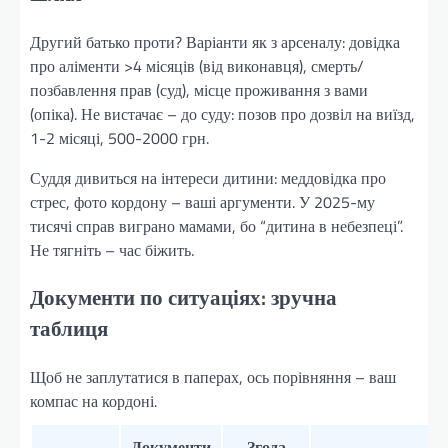
Другий батько проти? Варіанти як з арсеналу: довідка
про аліменти >4 місяців (від виконавця), смерть/
позбавлення прав (суд), місце проживання з вами
(опіка). Не вистачає – до суду: позов про дозвіл на виїзд,
1-2 місяці, 500-2000 грн.
Суддя дивиться на інтереси дитини: меддовідка про
стрес, фото кордону – ваші аргументи. У 2025-му
тисячі справ виграно мамами, бо “дитина в небезпеці”.
Не тягніть – час біжить.
Документи по ситуаціях: зручна
таблиця
Щоб не заплутатися в паперах, ось порівняння – ваш
компас на кордоні.
Документи
Згода