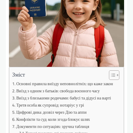
Зміст
Основні правила виїзду неповнолітніх: що каже закон
Виїзд з одним з батьків: свобода воєнного часу
Виїзд з близькими родичами: бабусі та дідусі на варті
Третя особа як супровід: нотаріус у грі
Цифрові дива: дозвіл через Дію та аппи
Конфлікти та суд: коли згода блокує шлях
Документи по ситуаціях: зручна таблиця