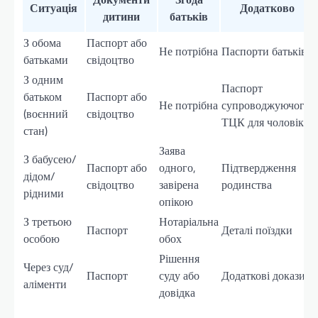
Ситуація
Додатково
дитини
батьків
З обома
Паспорт або
Не потрібна
Паспорти батьків
батьками
свідоцтво
З одним
Паспорт
батьком
Паспорт або
Не потрібна
супроводжуючого,
(воєнний
свідоцтво
ТЦК для чоловіків
стан)
Заява
З бабусею/
Паспорт або
одного,
Підтвердження
дідом/
свідоцтво
завірена
родинства
рідними
опікою
З третьою
Нотаріальна
Паспорт
Деталі поїздки
особою
обох
Рішення
Через суд/
Паспорт
суду або
Додаткові докази
аліменти
довідка