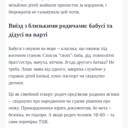
мільйони дітей знайшли прихисток за кордоном, і
бюрократія не гальмувала цей потік.
Виїзд з близькими родичами: бабусі та
дідусі на варті
Бабуся з онуком на море – класика, що оживає під
воєнним станом. Список “своїх”: баба, дід, повнолітні
брат/сестра, мачуха, вітчим. Згода другого батька? Не
треба. Лише заява від одного, завірена службою у
справах дітей (опіка), плюс паспорт чи свідоцтво
дитини.
Це як сімейний ескорт: родич пред’являє родинні зв’язки
– свідоцтво про народження чи судове рішення про
опіку. Прикордонники вірять документам, бо мета –
безпека, не підозри. А якщо родич чоловік 18-60 – та
сама перевірка ТЦК.