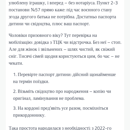
улюблену іграшку, і вперед – без нотаріуса. Пункт 2-3
постанови №57 прямо каже: під час воєнного стану
згода другого батька не потрібна. Достатньо паспорта
дитини чи свідоцтва, плюс ваш паспорт.
Чоловіки призовного віку? Тут перевірка на
мобілізацію: довідка з ТЦК чи відстрочка. Без неї – стоп.
Але для жінок і звільнених – шлях чистий, як свіжий
сніг. Тисячі сімей щодня користуються цим, бо час – не
чекати.
Перевірте паспорт дитини: дійсний щонайменше
на термін поїздки.
Візьміть свідоцтво про народження – копію чи
оригінал, ламінування не проблема.
На кордоні пред’явіть усе разом, посміхніться
прикордоннику.
Така простота народилася з необхідності: з 2022-го