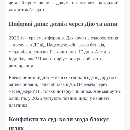
деталей про маршрут – документ анулюють на кордоні,
як квиток без дати.
Цифрові дива: дозвіл через Дію та аппи
2026-й – ера смартфоронів. Для груп на оздоровлення
– послуга в Дії від Нацсоцслужби: заява батьків,
меддовідки, списки. Безкоштовно, 10 днів. Але для
індивідуалки? Поки нотаріус, хоч розробляють
розширення.
Електронний підпис – ваш союзник: згода від другого
батька онлайн, якщо обидва в Дії. Передача через
месенджери? Ні, тільки нотаріус чи опіка. Але майбутнє
блищить: у 2026 тестують повний цикл у кабінеті
платника.
Конфлікти та суд: коли згода блокує
шлях