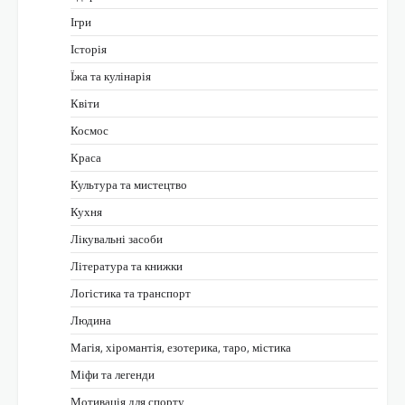
Ігри
Історія
Їжа та кулінарія
Квіти
Космос
Краса
Культура та мистецтво
Кухня
Лікувальні засоби
Література та книжки
Логістика та транспорт
Людина
Магія, хіромантія, езотерика, таро, містика
Міфи та легенди
Мотивація для спорту