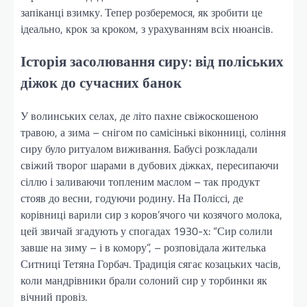
запіканці взимку. Тепер розберемося, як зробити це
ідеально, крок за кроком, з урахуванням всіх нюансів.
Історія засолювання сиру: від поліських
діжок до сучасних банок
У волинських селах, де літо пахне свіжоскошеною
травою, а зима – снігом по самісінькі віконниці, соління
сиру було ритуалом виживання. Бабусі розкладали
свіжий творог шарами в дубових діжках, пересипаючи
сіллю і заливаючи топленим маслом – так продукт
стояв до весни, годуючи родину. На Поліссі, де
корівниці варили сир з коров’ячого чи козячого молока,
цей звичай згадують у спогадах 1930-х: “Сир солили
завше на зиму – і в комору”, – розповідала жителька
Ситниці Тетяна Горбач. Традиція сягає козацьких часів,
коли мандрівники брали солоний сир у торбинки як
вічний провіз.