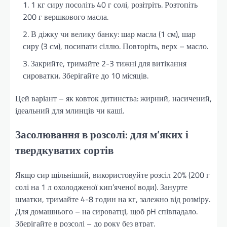
1 кг сиру посоліть 40 г солі, розітріть. Розтопіть
200 г вершкового масла.
В діжку чи велику банку: шар масла (1 см), шар
сиру (3 см), посипати сіллю. Повторіть, верх – масло.
Закрийте, тримайте 2-3 тижні для витікання
сироватки. Зберігайте до 10 місяців.
Цей варіант – як ковток дитинства: жирний, насичений,
ідеальний для млинців чи каші.
Засолювання в розсолі: для м’яких і
твердкуватих сортів
Якщо сир щільніший, використовуйте розсіл 20% (200 г
солі на 1 л охолодженої кип’яченої води). Занурте
шматки, тримайте 4-8 годин на кг, залежно від розміру.
Для домашнього – на сироватці, щоб pH співпадало.
Зберігайте в розсолі – до року без втрат.