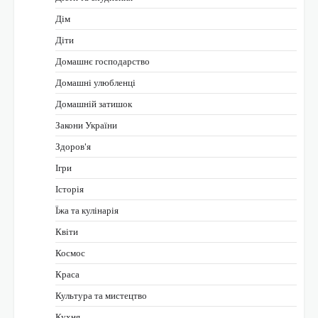
Дім
Діти
Домашнє господарство
Домашні улюбленці
Домашній затишок
Закони України
Здоров'я
Ігри
Історія
Їжа та кулінарія
Квіти
Космос
Краса
Культура та мистецтво
Кухня