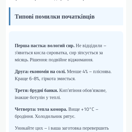
Типові помилки початківців
Перша пастка: вологий сир.
Не відцідили –
з’явиться кисла сироватка, сир зіпсується за
місяць. Рішення: подвійне віджимання.
Друга: економія на солі.
Менше 4% – пліснява.
Краще 6-8%, гіркота змиється.
Третя: брудні банки.
Кип’ятіння обов’язкове,
інакше ботулін у теплі.
Четверта: тепла комора.
Вище +10°C –
бродіння. Холодильник рятує.
Уникайте цих – і ваша заготовка перевершить