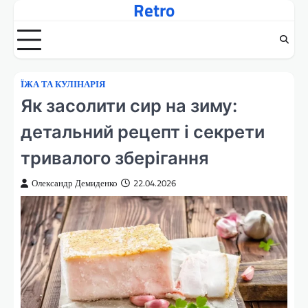
Retro
Перейти
до
вмісту
ЇЖА ТА КУЛІНАРІЯ
Як засолити сир на зиму:
детальний рецепт і секрети
тривалого зберігання
Олександр Демиденко
22.04.2026