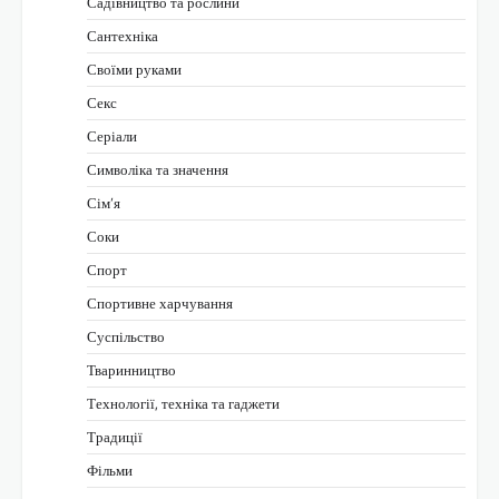
Садівництво та рослини
Сантехніка
Своїми руками
Секс
Серіали
Символіка та значення
Сім’я
Соки
Спорт
Спортивне харчування
Суспільство
Тваринництво
Технології, техніка та гаджети
Традиції
Фільми