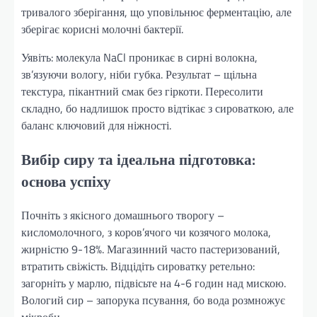
тривалого зберігання, що уповільнює ферментацію, але
зберігає корисні молочні бактерії.
Уявіть: молекула NaCl проникає в сирні волокна,
зв’язуючи вологу, ніби губка. Результат – щільна
текстура, пікантний смак без гіркоти. Пересолити
складно, бо надлишок просто відтікає з сироваткою, але
баланс ключовий для ніжності.
Вибір сиру та ідеальна підготовка:
основа успіху
Почніть з якісного домашнього творогу –
кисломолочного, з коров’ячого чи козячого молока,
жирністю 9-18%. Магазинний часто пастеризований,
втратить свіжість. Відцідіть сироватку ретельно:
загорніть у марлю, підвісьте на 4-6 годин над мискою.
Вологий сир – запорука псування, бо вода розмножує