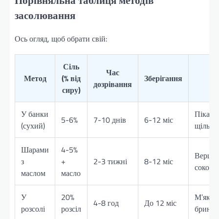
засолювання
Ось огляд, щоб обрати свій:
Сіль
Час
Метод
(% від
Зберігання
С
дозрівання
сиру)
У банки
Пікант
5-6%
7-10 днів
6-12 міс
(сухий)
щільни
Шарами
4-5%
Вершко
з
+
2-3 тижні
8-12 міс
сокови
маслом
масло
У
20%
М’який
4-8 год
До 12 міс
розсолі
розсіл
бринзо