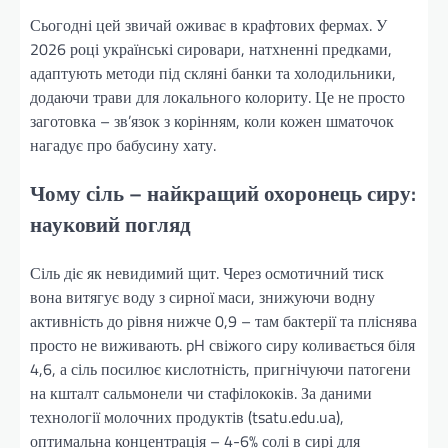
Сьогодні цей звичай оживає в крафтових фермах. У
2026 році українські сировари, натхненні предками,
адаптують методи під скляні банки та холодильники,
додаючи трави для локального колориту. Це не просто
заготовка – зв’язок з корінням, коли кожен шматочок
нагадує про бабусину хату.
Чому сіль – найкращий охоронець сиру:
науковий погляд
Сіль діє як невидимий щит. Через осмотичний тиск
вона витягує воду з сирної маси, знижуючи водну
активність до рівня нижче 0,9 – там бактерії та пліснява
просто не виживають. pH свіжого сиру коливається біля
4,6, а сіль посилює кислотність, пригнічуючи патогени
на кшталт сальмонели чи стафілококів. За даними
технології молочних продуктів (tsatu.edu.ua),
оптимальна концентрація – 4-6% солі в сирі для