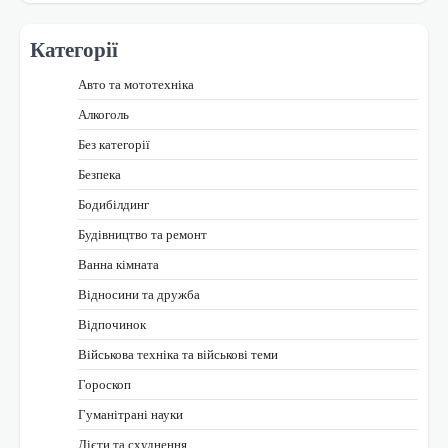
Категорії
Авто та мототехніка
Алкоголь
Без категорії
Безпека
Бодибілдинг
Будівництво та ремонт
Ванна кімната
Відносини та дружба
Відпочинок
Військова техніка та військові теми
Гороскоп
Гуманітрані науки
Дієти та схуднення