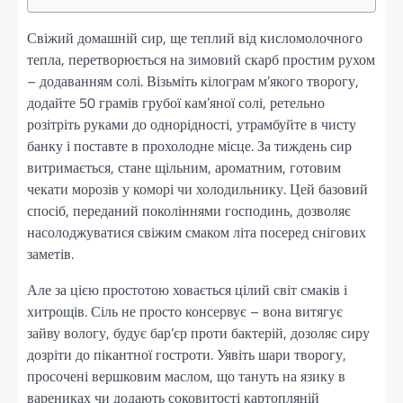
Свіжий домашній сир, ще теплий від кисломолочного
тепла, перетворюється на зимовий скарб простим рухом
– додаванням солі. Візьміть кілограм м’якого творогу,
додайте 50 грамів грубої кам’яної солі, ретельно
розітріть руками до однорідності, утрамбуйте в чисту
банку і поставте в прохолодне місце. За тиждень сир
витримається, стане щільним, ароматним, готовим
чекати морозів у коморі чи холодильнику. Цей базовий
спосіб, переданий поколіннями господинь, дозволяє
насолоджуватися свіжим смаком літа посеред снігових
заметів.
Але за цією простотою ховається цілий світ смаків і
хитрощів. Сіль не просто консервує – вона витягує
зайву вологу, будує бар’єр проти бактерій, дозоляє сиру
дозріти до пікантної гостроти. Уявіть шари творогу,
просочені вершковим маслом, що тануть на язику в
варениках чи додають соковитості картопляній