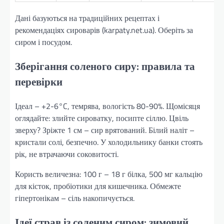
Дані базуються на традиційних рецептах і
рекомендаціях сироварів (karpaty.net.ua). Оберіть за
сиром і посудом.
Зберігання соленого сиру: правила та
перевірки
Ідеал – +2-6°C, темрява, вологість 80-90%. Щомісяця
оглядайте: злийте сироватку, посипте сіллю. Цвіль
зверху? Зріжте 1 см – сир врятований. Білий наліт –
кристали солі, безпечно. У холодильнику банки стоять
рік, не втрачаючи соковитості.
Користь величезна: 100 г – 18 г білка, 500 мг кальцію
для кісток, пробіотики для кишечника. Обмежте
гіпертонікам – сіль накопичується.
Ідеї страв із соленим сиром: зимовий