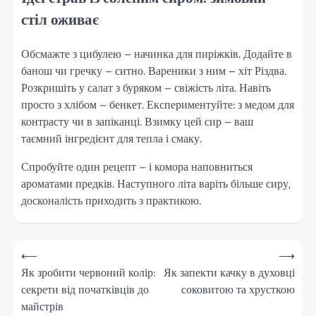
стіл оживає
Обсмажте з цибулею – начинка для пиріжків. Додайте в
банош чи гречку – ситно. Вареники з ним – хіт Різдва.
Розкришіть у салат з буряком – свіжість літа. Навіть
просто з хлібом – бенкет. Експериментуйте: з медом для
контрасту чи в запіканці. Взимку цей сир – ваш
таємний інгредієнт для тепла і смаку.
Спробуйте один рецепт – і комора наповниться
ароматами предків. Наступного літа варіть більше сиру,
досконалість приходить з практикою.
Навігація
⟵
⟶
записів
Як зробити червоний колір:
Як запекти качку в духовці
секрети від початківців до
соковитою та хрусткою
майстрів