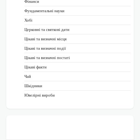
Фінанси
Фундаментальні науки
Хобі
Церковні та святкові дати
Цікаві та визначні місця
Цікаві та визначні події
Цікаві та визначні постаті
Цікаві факти
Чай
Шкідники
Ювелірні вироби