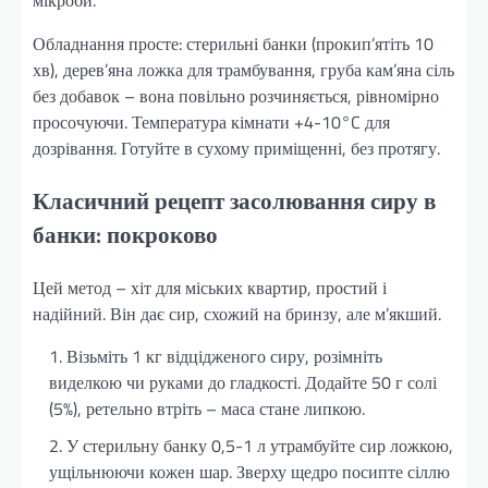
мікроби.
Обладнання просте: стерильні банки (прокип’ятіть 10
хв), дерев’яна ложка для трамбування, груба кам’яна сіль
без добавок – вона повільно розчиняється, рівномірно
просочуючи. Температура кімнати +4-10°C для
дозрівання. Готуйте в сухому приміщенні, без протягу.
Класичний рецепт засолювання сиру в
банки: покроково
Цей метод – хіт для міських квартир, простий і
надійний. Він дає сир, схожий на бринзу, але м’якший.
Візьміть 1 кг відцідженого сиру, розімніть
виделкою чи руками до гладкості. Додайте 50 г солі
(5%), ретельно втріть – маса стане липкою.
У стерильну банку 0,5-1 л утрамбуйте сир ложкою,
ущільнюючи кожен шар. Зверху щедро посипте сіллю