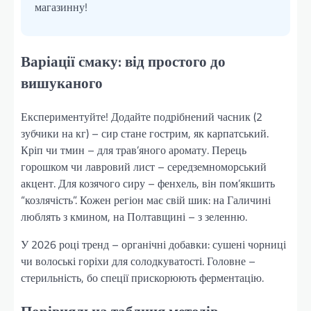
магазинну!
Варіації смаку: від простого до
вишуканого
Експериментуйте! Додайте подрібнений часник (2
зубчики на кг) – сир стане гострим, як карпатський.
Кріп чи тмин – для трав’яного аромату. Перець
горошком чи лавровий лист – середземноморський
акцент. Для козячого сиру – фенхель, він пом’якшить
“козлячість”. Кожен регіон має свій шик: на Галичині
люблять з кмином, на Полтавщині – з зеленню.
У 2026 році тренд – органічні добавки: сушені чорниці
чи волоські горіхи для солодкуватості. Головне –
стерильність, бо спеції прискорюють ферментацію.
Порівняльна таблиця методів