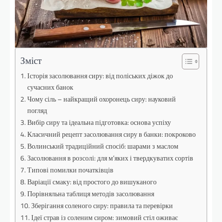
Зміст
Історія засолювання сиру: від поліських діжок до
сучасних банок
Чому сіль – найкращий охоронець сиру: науковий
погляд
Вибір сиру та ідеальна підготовка: основа успіху
Класичний рецепт засолювання сиру в банки: покроково
Волинський традиційний спосіб: шарами з маслом
Засолювання в розсолі: для м’яких і твердкуватих сортів
Типові помилки початківців
Варіації смаку: від простого до вишуканого
Порівняльна таблиця методів засолювання
Зберігання соленого сиру: правила та перевірки
Ідеї страв із соленим сиром: зимовий стіл оживає