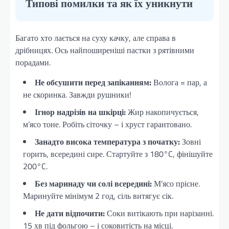
Типові помилки та як їх уникнути
Багато хто лається на суху качку, але справа в
дрібницях. Ось найпоширеніші пастки з рятівними
порадами.
Не обсушити перед запіканням:
Волога = пар, а
не скоринка. Завжди рушники!
Ігнор надрізів на шкірці:
Жир накопичується,
м’ясо тоне. Робіть сіточку – і хруст гарантовано.
Занадто висока температура з початку:
Зовні
горить, всередині сире. Стартуйте з 180°C, фінішуйте
200°C.
Без маринаду чи солі всередині:
М’ясо прісне.
Маринуйте мінімум 2 год, сіль витягує сік.
Не дати відпочити:
Соки витікають при нарізанні.
15 хв під фольгою – і соковитість на місці.