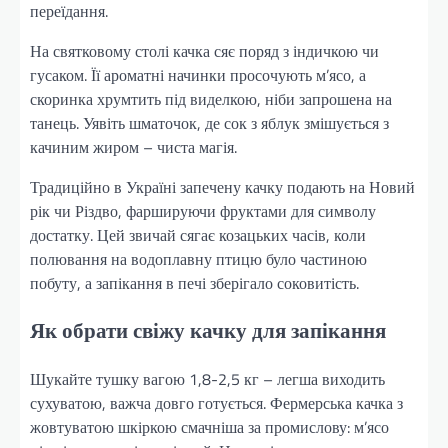
переїдання.
На святковому столі качка сяє поряд з індичкою чи
гусаком. Її ароматні начинки просочують м’ясо, а
скоринка хрумтить під виделкою, ніби запрошена на
танець. Уявіть шматочок, де сок з яблук змішується з
качиним жиром – чиста магія.
Традиційно в Україні запечену качку подають на Новий
рік чи Різдво, фаршируючи фруктами для символу
достатку. Цей звичай сягає козацьких часів, коли
полювання на водоплавну птицю було частиною
побуту, а запікання в печі зберігало соковитість.
Як обрати свіжу качку для запікання
Шукайте тушку вагою 1,8-2,5 кг – легша виходить
сухуватою, важча довго готується. Фермерська качка з
жовтуватою шкіркою смачніша за промислову: м’ясо