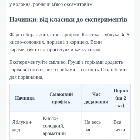
у волокна, роблячи м’ясо оксамитовим.
Начинки: від класики до експериментів
Фарш вбирає жир, стає гарніром. Класика – яблука: 4-5
кисло-солодких, порізані, з корицею. Вони
карамелізуються, просочуючи качку соком.
Експериментуйте сміливо. Груші з горіхами додають
горіхової нотки, рис з грибами – ситність. Ось таблиця
для порівняння.
Порції
Смаковий
Час
Начинка
(на 2
профіль
додавання
кг)
Кисло-
Яблука +
На весь
Вся
солодкий,
мед
час
качка
ароматний