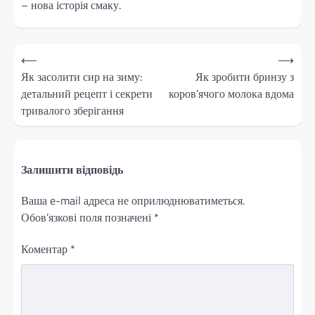
– нова історія смаку.
Навігація
⟵
⟶
записів
Як засолити сир на зиму:
Як зробити бринзу з
детальний рецепт і секрети
коров’ячого молока вдома
тривалого зберігання
Залишити відповідь
Ваша e-mail адреса не оприлюднюватиметься.
Обов’язкові поля позначені
*
Коментар
*