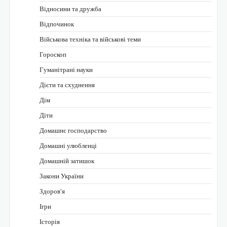
Відносини та дружба
Відпочинок
Військова техніка та військові теми
Гороскоп
Гуманітрані науки
Дієти та схуднення
Дім
Діти
Домашнє господарство
Домашні улюбленці
Домашній затишок
Закони України
Здоров'я
Ігри
Історія