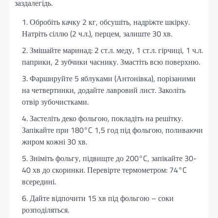
заздалегідь.
Обробіть качку 2 кг, обсушіть, надріжте шкірку.
Натріть сіллю (2 ч.л.), перцем, залиште 30 хв.
Змішайте маринад: 2 ст.л. меду, 1 ст.л. гірчиці, 1 ч.л.
паприки, 2 зубчики часнику. Змастіть всю поверхню.
Фаршируйте 5 яблуками (Антонівка), порізаними
на четвертинки, додайте лавровий лист. Заколіть
отвір зубочистками.
Застеліть деко фольгою, покладіть на решітку.
Запікайте при 180°C 1,5 год під фольгою, поливаючи
жиром кожні 30 хв.
Зніміть фольгу, підвищте до 200°C, запікайте 30-
40 хв до скоринки. Перевірте термометром: 74°C
всередині.
Дайте відпочити 15 хв під фольгою – соки
розподіляться.