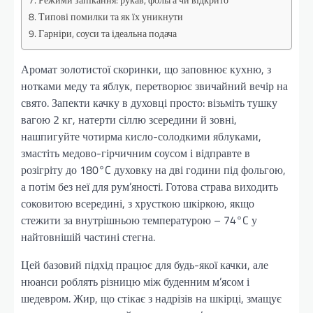
Режими запікання: рукав, фольга чи відкрито
Типові помилки та як їх уникнути
Гарніри, соуси та ідеальна подача
Аромат золотистої скоринки, що заповнює кухню, з
нотками меду та яблук, перетворює звичайний вечір на
свято. Запекти качку в духовці просто: візьміть тушку
вагою 2 кг, натерти сіллю зсередини й зовні,
нашпигуйте чотирма кисло-солодкими яблуками,
змастіть медово-гірчичним соусом і відправте в
розігріту до 180°C духовку на дві години під фольгою,
а потім без неї для рум’яності. Готова страва виходить
соковитою всередині, з хрусткою шкіркою, якщо
стежити за внутрішньою температурою – 74°C у
найтовнішій частині стегна.
Цей базовий підхід працює для будь-якої качки, але
нюанси роблять різницю між буденним м’ясом і
шедевром. Жир, що стікає з надрізів на шкірці, змащує