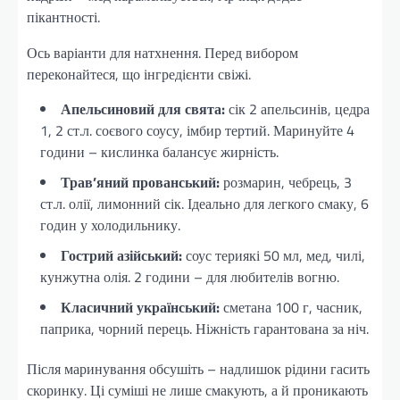
пікантності.
Ось варіанти для натхнення. Перед вибором
переконайтеся, що інгредієнти свіжі.
Апельсиновий для свята:
сік 2 апельсинів, цедра
1, 2 ст.л. соєвого соусу, імбир тертий. Маринуйте 4
години – кислинка балансує жирність.
Трав’яний прованський:
розмарин, чебрець, 3
ст.л. олії, лимонний сік. Ідеально для легкого смаку, 6
годин у холодильнику.
Гострий азійський:
соус териякі 50 мл, мед, чилі,
кунжутна олія. 2 години – для любителів вогню.
Класичний український:
сметана 100 г, часник,
паприка, чорний перець. Ніжність гарантована за ніч.
Після маринування обсушіть – надлишок рідини гасить
скоринку. Ці суміші не лише смакують, а й проникають