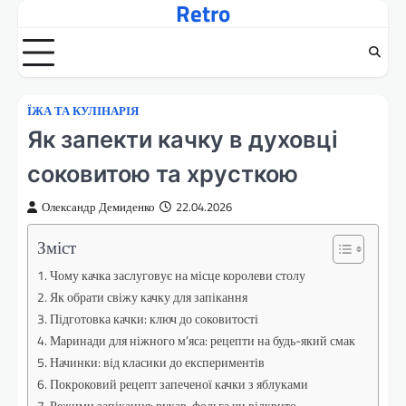
Retro
Перейти
до
вмісту
ЇЖА ТА КУЛІНАРІЯ
Як запекти качку в духовці
соковитою та хрусткою
Олександр Демиденко
22.04.2026
Зміст
Чому качка заслуговує на місце королеви столу
Як обрати свіжу качку для запікання
Підготовка качки: ключ до соковитості
Маринади для ніжного м’яса: рецепти на будь-який смак
Начинки: від класики до експериментів
Покроковий рецепт запеченої качки з яблуками