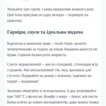
Уникайте цих гріхів, і качка вражатиме кожного разу.
Цей блок врятував не одну вечерю – перевірте на
практиці.
Гарніри, соуси та ідеальна подача
Картопля в качиному жирі – must-have: засипте
четвертинками за годину до кінця. Квашена капуста чи
буряк з хріном балансують жирність.
Соуси: журавлинний – кисло-солодкий, з блендера ягід
з цукром. Або апельсиновий: сік, мед, крохмаль для
густоти. Подавайте на дошці з зеленню, нарізану на
порції – видовище!
Залишки зберігайте в холодильнику 3 дні, розігрівайте
при 160°C з фольгою. Конфіт з жиру – бонус для пасти.
Качка кличе до нових експериментів, адже кожна тушка