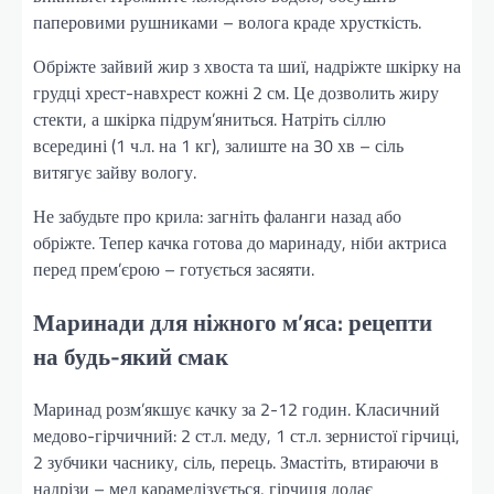
паперовими рушниками – волога краде хрусткість.
Обріжте зайвий жир з хвоста та шиї, надріжте шкірку на
грудці хрест-навхрест кожні 2 см. Це дозволить жиру
стекти, а шкірка підрум’яниться. Натріть сіллю
всередині (1 ч.л. на 1 кг), залиште на 30 хв – сіль
витягує зайву вологу.
Не забудьте про крила: загніть фаланги назад або
обріжте. Тепер качка готова до маринаду, ніби актриса
перед прем’єрою – готується засяяти.
Маринади для ніжного м’яса: рецепти
на будь-який смак
Маринад розм’якшує качку за 2-12 годин. Класичний
медово-гірчичний: 2 ст.л. меду, 1 ст.л. зернистої гірчиці,
2 зубчики часнику, сіль, перець. Змастіть, втираючи в
надрізи – мед карамелізується, гірчиця додає