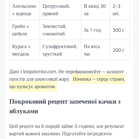
Апельсини
Цитрусовий,
В кінці 30
2-3
+ кориця
пряний
хв
шт.
Гриби +
Землистий,
За 1 год
300 г
цибуля
соковитий
Курага +
Сухофруктовий,
На весь
200 г
мигдаль
хрусткий
час
Дані з klopotenko.com. Не перефаршовуйте – залиште
простір для циркуляції жару.
Начинка – серце страви,
що пульсує ароматом.
Покроковий рецепт запеченої качки з
яблуками
Цей рецепт на 6 порцій займе 3 години, але результат
вартий кожної хвилини. Підготуйте інгредієнти