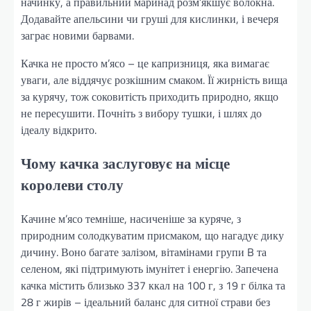
начинку, а правильний маринад розм’якшує волокна.
Додавайте апельсини чи груші для кислинки, і вечеря
заграє новими барвами.
Качка не просто м’ясо – це капризниця, яка вимагає
уваги, але віддячує розкішним смаком. Її жирність вища
за курячу, тож соковитість приходить природно, якщо
не пересушити. Почніть з вибору тушки, і шлях до
ідеалу відкрито.
Чому качка заслуговує на місце
королеви столу
Качине м’ясо темніше, насиченіше за куряче, з
природним солодкуватим присмаком, що нагадує дику
дичину. Воно багате залізом, вітамінами групи B та
селеном, які підтримують імунітет і енергію. Запечена
качка містить близько 337 ккал на 100 г, з 19 г білка та
28 г жирів – ідеальний баланс для ситної страви без