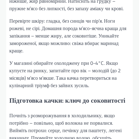
ніжніше, жир рівномірний. Натисніть на грудку –
пружне м’ясо без липкості, без запаху аміаку чи крові.
Перевірте шкіру: гладка, без синців чи пір’я. Ноги
рожеві, не сірі. Домашня порода м’ясо-яєчна краща для
запікання – менше жиру, але соковитіше. Уникайте
замороженої, якщо можливо: свіжа вбирає маринад
краще.
У магазині обирайте охолоджену при 0-4°C. Якщо
купуєте на ринку, запитайте про вік – молодій (до 2
місяців) м’ясо м’якше. Така качка перетвориться на
кулінарний тріумф без зайвих зусиль.
Підготовка качки: ключ до соковитості
Почніть з розморожування в холодильнику, якщо
потрібно – повільно, щоб волокна не порвалися.
Вийміть потрохи: серце, печінку для паштету, легені
викиньте. Промийте холодною водою, обсушіть