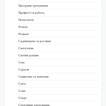
Програми тренування
Професії та робота
Психологія
Релігія
Розваги
Садівництво та рослини
Сантехніка
Своїми руками
Секс
Серіали
Символіка та значення
Сім’я
Соки
Спорт
Спортивне харчування