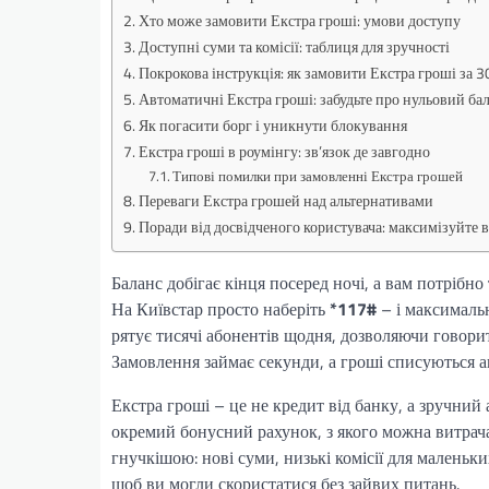
Хто може замовити Екстра гроші: умови доступу
Доступні суми та комісії: таблиця для зручності
Покрокова інструкція: як замовити Екстра гроші за 3
Автоматичні Екстра гроші: забудьте про нульовий ба
Як погасити борг і уникнути блокування
Екстра гроші в роумінгу: зв’язок де завгодно
Типові помилки при замовленні Екстра грошей
Переваги Екстра грошей над альтернативами
Поради від досвідченого користувача: максимізуйте 
Баланс добігає кінця посеред ночі, а вам потрібн
На Київстар просто наберіть
*117#
– і максималь
рятує тисячі абонентів щодня, дозволяючи говори
Замовлення займає секунди, а гроші списуються 
Екстра гроші – це не кредит від банку, а зручний
окремий бонусний рахунок, з якого можна витрача
гнучкішою: нові суми, низькі комісії для маленьк
щоб ви могли скористатися без зайвих питань.