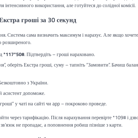
ля інтенсивного використання, але готуйтеся до солідної комісії.
Екстра гроші за 30 секунд
ня. Система сама визначить максимум і нарахує. Але якщо хочет
о розширеного.
ад
*117*50#
. Підтвердіть – гроші нараховано.
я”, оберіть Екстра гроші, суму – тапніть “Замовити”. Бачиш бала
Безкоштовно з України.
 асистент допоможе.
роші” у чаті на сайті чи app – покроково проведе.
йти через тарифікацію. Після нарахування перевірте *109# і дзв
– зв’язок не пропадає, а поповнення робиш пізніше з карти.