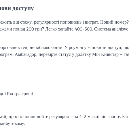
мови доступу
лежить від стажу, регулярності поповнень і витрат. Новий номер?
тежами понад 200 грн? Легко хапайте 400-500. Система аналізує
оргованостей, не заблокований. У роумінгу – повний доступ, щ
ограмі Амбасадор, перевірте статус у додатку Мій Київстар – та
дні Екстра гроші.
кий, просто поповнюйте регулярно – за 1-2 місяці він зросте. Баг
 майбутньому.