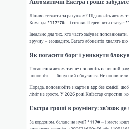
Автоматичні Екстра гроші: забудьт
Ліниво стежити за рахунком? Підключіть автомат:
Команда
*117*7#
– і готово. Перевірити статус:
*
Ідеально для тих, хто часто забуває поповнювати.
вручну – заощадите. Багато абонентів хвалять цю ф
Як погасити борг і уникнути блоку
Погашення автоматичне: поповніть основний рахун
поповніть – і бонусний обнулився. Не поповнили в
Порада: поповнюйте з карти в app без комісії, що
ліміт не зросте. У 2026 році Київстар спростив:
Екстра гроші в роумінгу: зв’язок де
За кордоном, баланс на нулі?
*117#
– і маєте кошт
оператора дзвоніть +380674660466 або *105*466