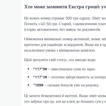
Хто може замовити Екстра гроші: у
Не кожен номер отримає 500 грн одразу. Ліміт за
Почніть з 40-50 грн. Старий, з щомісячними пла
історію автоматично, без заявок чи документів.
Обмеження мінімальні: номер активний, немає заб
критично для українців за кордоном. Якщо ви в пр
ексклюзивні умови з мінімальною комісією.
Щоб зрозуміти свій статус, ось швидкі коди:
*117*9#
– максимальна сума на зараз.
*117*2#
– поточна заборгованість за попере
*109#
– скільки бонусів уже на рахунку.
Ці запити безкоштовні й миттєві. Якщо ліміт низь
хто забуває про це, але це ключ до більших сум у