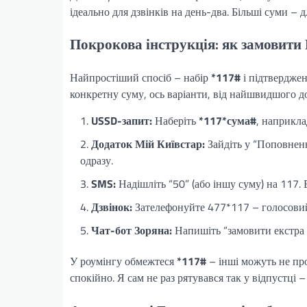
ідеально для дзвінків на день-два. Більші суми – д
Покрокова інструкція: як замовити 
Найпростіший спосіб – набір
*117#
і підтверджен
конкретну суму, ось варіанти, від найшвидшого д
USSD-запит:
Наберіть
*117*сума#
, наприкл
Додаток Мій Київстар:
Зайдіть у “Поповненн
одразу.
SMS:
Надішліть “50” (або іншу суму) на 117. 
Дзвінок:
Зателефонуйте 477*117 – голосовий
Чат-бот Зоряна:
Напишіть “замовити екстра г
У роумінгу обмежтеся
*117#
– інші можуть не про
спокійно. Я сам не раз рятувався так у відпустці 