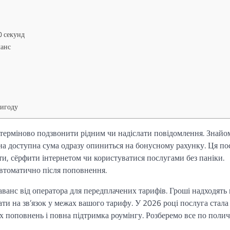
0 секунд
ланс
вигоду
о терміново подзвонити рідним чи надіслати повідомлення. Знайо
на доступна сума одразу опиниться на бонусному рахунку. Ця по
ти, сёрфити інтернетом чи користуватися послугами без паніки.
автоматично після поповнення.
 аванс від оператора для передплачених тарифів. Гроші надходять 
ти на зв’язок у межах вашого тарифу. У 2026 році послуга стала
их поповнень і повна підтримка роумінгу. Розберемо все по полич