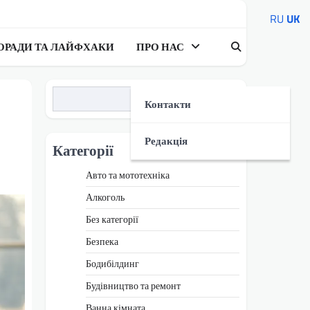
RU
UK
ОРАДИ ТА ЛАЙФХАКИ
ПРО НАС
Пошук
Контакти
Редакція
Категорії
Авто та мототехніка
Алкоголь
Без категорії
Безпека
Бодибілдинг
Будівництво та ремонт
Ванна кімната