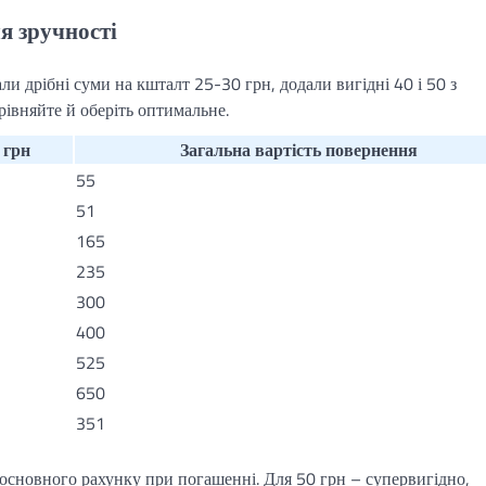
ля зручності
ли дрібні суми на кшталт 25-30 грн, додали вигідні 40 і 50 з
рівняйте й оберіть оптимальне.
 грн
Загальна вартість повернення
55
51
165
235
300
400
525
650
351
 з основного рахунку при погашенні. Для 50 грн – супервигідно,