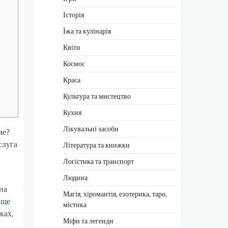
Історія
Їжа та кулінарія
Квіти
Космос
Краса
Культура та мистецтво
Кухня
Лікувальні засоби
ме?
слуга
Література та книжки
Логістика та транспорт
Людина
на
Магія, хіромантія, езотерика, таро,
 ще
містика
ках,
Міфи та легенди