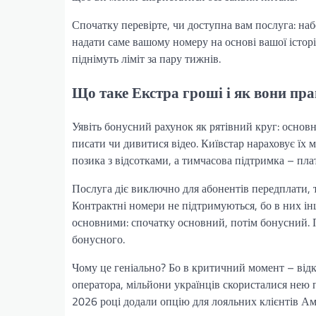
Спочатку перевірте, чи доступна вам послуга: наб
надати саме вашому номеру на основі вашої історі
піднімуть ліміт за пару тижнів.
Що таке Екстра гроші і як вони пр
Уявіть бонусний рахунок як рятівний круг: основ
писати чи дивитися відео. Київстар нараховує їх 
позика з відсотками, а тимчасова підтримка – плат
Послуга діє виключно для абонентів передплати, т
Контрактні номери не підтримуються, бо в них інш
основними: спочатку основний, потім бонусний. 
бонусного.
Чому це геніально? Бо в критичний момент – відк
оператора, мільйони українців скористалися нею п
2026 році додали опцію для лояльних клієнтів Амба