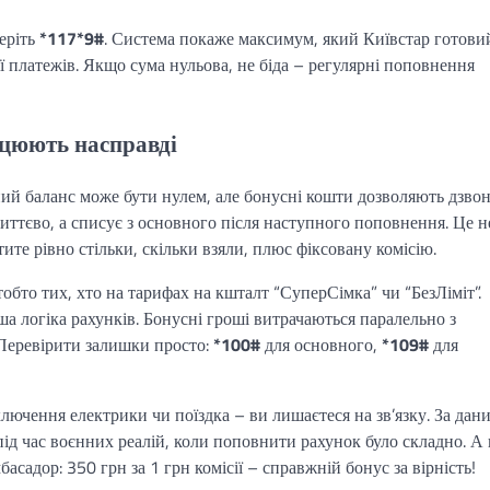
еріть
*117*9#
. Система покаже максимум, який Київстар готови
ї платежів. Якщо сума нульова, не біда – регулярні поповнення
ацюють насправді
ний баланс може бути нулем, але бонусні кошти дозволяють дзво
миттєво, а списує з основного після наступного поповнення. Це н
ите рівно стільки, скільки взяли, плюс фіксовану комісію.
обто тих, хто на тарифах на кшталт “СуперСімка” чи “БезЛіміт”.
а логіка рахунків. Бонусні гроші витрачаються паралельно з
Перевірити залишки просто:
*100#
для основного,
*109#
для
лючення електрики чи поїздка – ви лишаєтеся на зв’язку. За дан
ід час воєнних реалій, коли поповнити рахунок було складно. А 
садор: 350 грн за 1 грн комісії – справжній бонус за вірність!