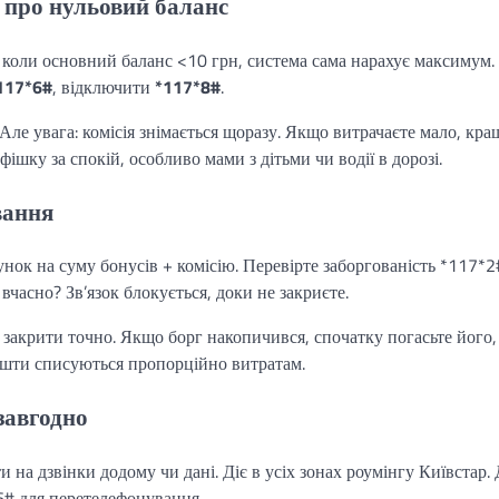
е про нульовий баланс
 коли основний баланс <10 грн, система сама нарахує максимум.
117*6#
, відключити
*117*8#
.
 Але увага: комісія знімається щоразу. Якщо витрачаєте мало, кра
ішку за спокій, особливо мами з дітьми чи водії в дорозі.
вання
ок на суму бонусів + комісію. Перевірте заборгованість *117*2
часно? Зв’язок блокується, доки не закриєте.
б закрити точно. Якщо борг накопичився, спочатку погасьте його,
 кошти списуються пропорційно витратам.
 завгодно
и на дзвінки додому чи дані. Діє в усіх зонах роумінгу Київстар.
# для перетелефонування.