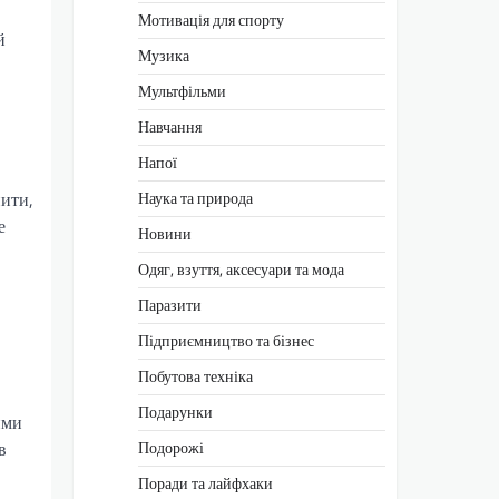
Мотивація для спорту
й
Музика
Мультфільми
Навчання
Напої
Наука та природа
нити,
е
Новини
Одяг, взуття, аксесуари та мода
Паразити
Підприємництво та бізнес
Побутова техніка
Подарунки
ими
Подорожі
в
Поради та лайфхаки