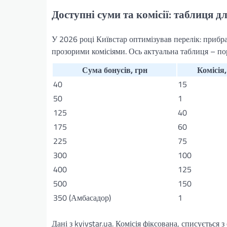
Доступні суми та комісії: таблиця д
У 2026 році Київстар оптимізував перелік: прибра
прозорими комісіями. Ось актуальна таблиця – по
Сума бонусів, грн
Комісія,
40
15
50
1
125
40
175
60
225
75
300
100
400
125
500
150
350 (Амбасадор)
1
Дані з kyivstar.ua. Комісія фіксована, списується