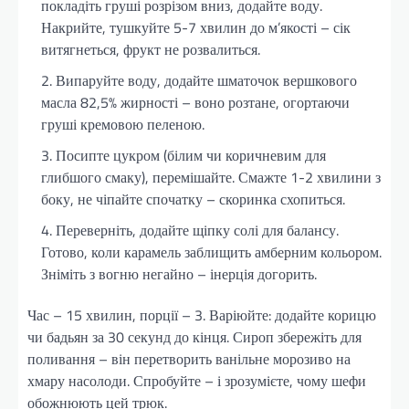
покладіть груші розрізом вниз, додайте воду.
Накрийте, тушкуйте 5-7 хвилин до м’якості – сік
витягнеться, фрукт не розвалиться.
Випаруйте воду, додайте шматочок вершкового
масла 82,5% жирності – воно розтане, огортаючи
груші кремовою пеленою.
Посипте цукром (білим чи коричневим для
глибшого смаку), перемішайте. Смажте 1-2 хвилини з
боку, не чіпайте спочатку – скоринка схопиться.
Переверніть, додайте щіпку солі для балансу.
Готово, коли карамель заблищить амберним кольором.
Зніміть з вогню негайно – інерція догорить.
Час – 15 хвилин, порції – 3. Варіюйте: додайте корицю
чи бадьян за 30 секунд до кінця. Сироп збережіть для
поливання – він перетворить ванільне морозиво на
хмару насолоди. Спробуйте – і зрозумієте, чому шефи
обожнюють цей трюк.