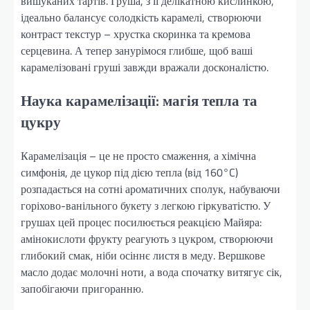
вишуканих тартів. Груша, з її делікатною кислинкою,
ідеально балансує солодкість карамелі, створюючи
контраст текстур – хрустка скоринка та кремова
серцевина. А тепер занурімося глибше, щоб ваші
карамелізовані груші завжди вражали досконалістю.
Наука карамелізації: магія тепла та
цукру
Карамелізація – це не просто смаження, а хімічна
симфонія, де цукор під дією тепла (від 160°C)
розпадається на сотні ароматичних сполук, набуваючи
горіхово-ванільного букету з легкою гіркуватістю. У
грушах цей процес посилюється реакцією Майяра:
амінокислоти фрукту реагують з цукром, створюючи
глибокий смак, ніби осіннє листя в меду. Вершкове
масло додає молочні ноти, а вода спочатку витягує сік,
запобігаючи пригоранню.