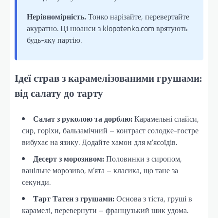
Нерівномірність.
Тонко нарізайте, перевертайте
акуратно. Ці нюанси з klopotenko.com врятують
будь-яку партію.
Ідеї страв з карамелізованими грушами:
від салату до тарту
Салат з руколою та дорблю:
Карамельні слайси,
сир, горіхи, бальзамічний – контраст солодке-гостре
вибухає на язику. Додайте хамон для м’ясоїдів.
Десерт з морозивом:
Половинки з сиропом,
ванільне морозиво, м’ята – класика, що тане за
секунди.
Тарт Татен з грушами:
Основа з тіста, груші в
карамелі, перевернути – французький шик удома.