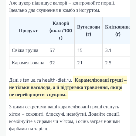
Але цукор підвищує калорії – контролюйте порції.
Ідеально для схуднення в комбо з йогуртом.
Калорії
Вуглеводи
Клітковина
Продукт
(ккал/100
(г)
(г)
г)
Свіжа груша
57
15
3.1
Карамелізована
92
21
2.5
Дані з tsn.ua та health-diet.ru.
Карамелізовані груші –
не тільки насолода, а й підтримка травлення, якщо
не переборщити з цукром.
З цими секретами ваші карамелізовані груші стануть
хітом – соковиті, блискучі, незабутні. Додайте спеції,
комбінуйте з сирами чи м’ясом, і осінь заграє новими
фарбами на тарілці.