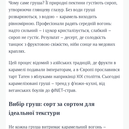
Чому саме груша? Її природні пектини густіють сироп,
утворюючи глянцеву глазур. Без води груші
розварюються, з водою – карамель виходить
рівномірною. Професіонали радять середній вогонь:
надто сильний – і цукор кристалізується, слабкий –
сироп не густіє. Результат – десерт, де солодкість
танцює з фруктовою свіжістю, ніби сонце на медових
краплях.
Цей процес відомий з азійських традицій, де фрукти в
карамелі подавали імператорам, а в Європі прославився
тарт Татен з яблуками наприкінці XIX століття. Сьогодні
карамелізовані груші – тренд у ф’южн-кухні, від
веганських боулів до фINET-страв.
Вибір груш: сорт за сортом для
ідеальної текстури
Не кожна груша витримає карамельний вогонь –