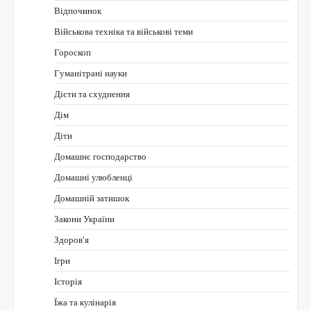
Відпочинок
Військова техніка та військові теми
Гороскоп
Гуманітрані науки
Дієти та схуднення
Дім
Діти
Домашнє господарство
Домашні улюбленці
Домашній затишок
Закони України
Здоров'я
Ігри
Історія
Їжа та кулінарія