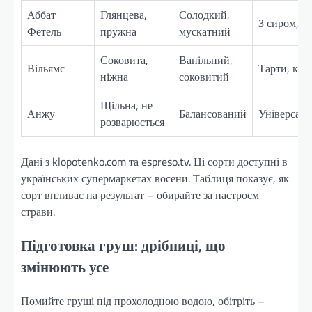
Аббат
Глянцева,
Солодкий,
З сиром, в
Фетель
пружна
мускатний
Соковита,
Ванільний,
Вільямс
Тарти, кре
ніжна
соковитий
Щільна, не
Анжу
Балансований
Універсал
розварюється
Дані з klopotenko.com та espreso.tv. Ці сорти доступні в
українських супермаркетах восени. Таблиця показує, як
сорт впливає на результат – обирайте за настроєм
страви.
Підготовка груш: дрібниці, що
змінюють усе
Помийте груші під прохолодною водою, обітріть –