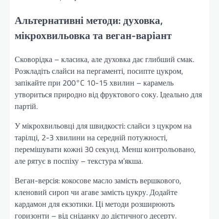
Альтернативні методи: духовка,
мікрохвильовка та веган-варіант
Сковорідка – класика, але духовка дає глибший смак.
Розкладіть слайси на пергаменті, посипте цукром,
запікайте при 200°C 10-15 хвилин – карамель
утвориться природно від фруктового соку. Ідеально для
партій.
У мікрохвильовці для швидкості: слайси з цукром на
тарілці, 2-3 хвилини на середній потужності,
перемішувати кожні 30 секунд. Менш контрольовано,
але рятує в поспіху – текстура м’якша.
Веган-версія: кокосове масло замість вершкового,
кленовий сироп чи агаве замість цукру. Додайте
кардамон для екзотики. Ці методи розширюють
горизонти – від сніданку до дієтичного десерту.