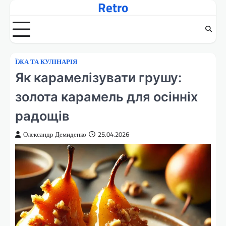
Retro
Перейти
до
вмісту
ЇЖА ТА КУЛІНАРІЯ
Як карамелізувати грушу:
золота карамель для осінніх
радощів
Олександр Демиденко
25.04.2026