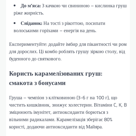
До м’яса:
З качкою чи свининою – кислинка груш
ріже жирність.
Сніданок:
На тості з рікоттою, посипати
волоськими горіхами – енергія на день.
Експериментуйте: додайте імбир для пікантності чи ром
для дорослих. Ці комбо роблять грушу зіркою столу, від
буденного до святкового.
Користь карамелізованих груш:
смакота з бонусами
Груша – чемпіон з клітковиною (3-6 г на 100 г), що
чистить кишківник, знижує холестерин. Вітаміни C, K, B
зміцнюють імунітет, антиоксиданти борються з
вільними радикалами. Карамелізація зберігає 80%
користі, додаючи антиоксиданти від Майяра.