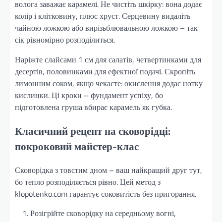
волога заважає карамелі. Не чистіть шкірку: вона додає
колір і клітковину, плюс хруст. Серцевину видаліть
чайною ложкою або вирізьблювальною ложкою – так
сік рівномірно розподілиться.
Наріжте слайсами 1 см для салатів, четвертинками для
десертів, половинками для ефектної подачі. Скропіть
лимонним соком, якщо чекаєте: окислення додає нотку
кислинки. Ці кроки – фундамент успіху, бо
підготовлена груша вбирає карамель як губка.
Класичний рецепт на сковорідці:
покроковий майстер-клас
Сковорідка з товстим дном – ваш найкращий друг тут,
бо тепло розподіляється рівно. Цей метод з
klopotenko.com гарантує соковитість без пригорання.
Розігрійте сковорідку на середньому вогні,