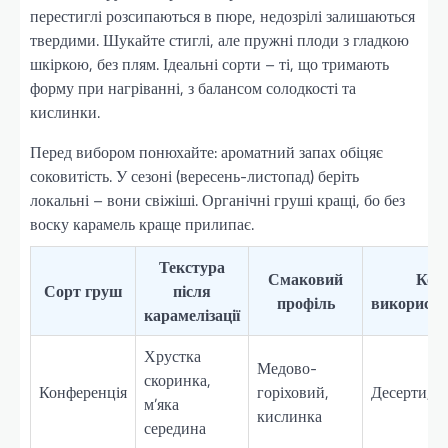
перестиглі розсипаються в пюре, недозрілі залишаються
твердими. Шукайте стиглі, але пружні плоди з гладкою
шкіркою, без плям. Ідеальні сорти – ті, що тримають
форму при нагріванні, з балансом солодкості та
кислинки.
Перед вибором понюхайте: ароматний запах обіцяє
соковитість. У сезоні (вересень-листопад) беріть
локальні – вони свіжіші. Органічні груші кращі, бо без
воску карамель краще прилипає.
Текстура
Смаковий
Кол
Сорт груш
після
профіль
використо
карамелізації
Хрустка
Медово-
скоринка,
Конференція
горіховий,
Десерти, с
м’яка
кислинка
середина