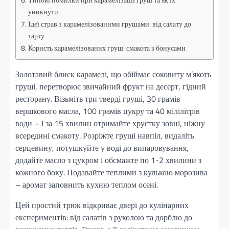
Типові помилки при карамелізації груш та як їх
уникнути
Ідеї страв з карамелізованими грушами: від салату до
тарту
Користь карамелізованих груш: смакота з бонусами
Золотавий блиск карамелі, що обіймає соковиту м’якоть
груші, перетворює звичайний фрукт на десерт, гідний
ресторану. Візьміть три тверді груші, 30 грамів
вершкового масла, 100 грамів цукру та 40 мілілітрів
води – і за 15 хвилин отримайте хрустку зовні, ніжну
всередині смакоту. Розріжте груші навпіл, видаліть
серцевину, потушкуйте у воді до випаровування,
додайте масло з цукром і обсмажте по 1-2 хвилини з
кожного боку. Подавайте теплими з кулькою морозива
– аромат заповнить кухню теплом осені.
Цей простий трюк відкриває двері до кулінарних
експериментів: від салатів з руколою та дорблю до