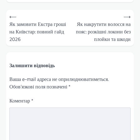
Навігація
⟵
⟶
записів
Як замовити Екстра гроші
Як накрутити волосся на
на Київстар: повний гайд
пояс: розкішні локони без
2026
плойки та шкоди
Залишити відповідь
Ваша e-mail адреса не оприлюднюватиметься.
Обов’язкові поля позначені
*
Коментар
*