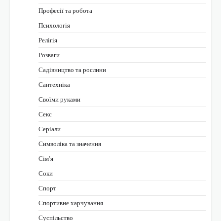
Професії та робота
Психологія
Релігія
Розваги
Садівництво та рослини
Сантехніка
Своїми руками
Секс
Серіали
Символіка та значення
Сім’я
Соки
Спорт
Спортивне харчування
Суспільство