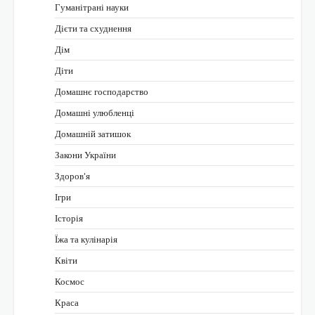
Гуманітрані науки
Дієти та схуднення
Дім
Діти
Домашнє господарство
Домашні улюбленці
Домашній затишок
Закони України
Здоров'я
Ігри
Історія
Їжа та кулінарія
Квіти
Космос
Краса