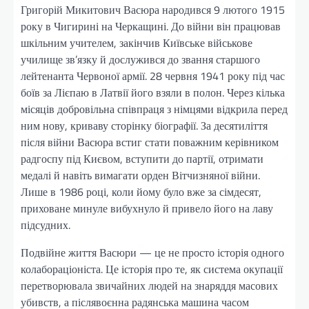
Григорій Микитович Васюра народився 9 лютого 1915
року в Чигирині на Черкащині. До війни він працював
шкільним учителем, закінчив Київське військове
училище зв’язку й дослужився до звання старшого
лейтенанта Червоної армії. 28 червня 1941 року під час
боїв за Лієпаю в Латвії його взяли в полон. Через кілька
місяців добровільна співпраця з німцями відкрила перед
ним нову, криваву сторінку біографії. За десятиліття
після війни Васюра встиг стати поважним керівником
радгоспу під Києвом, вступити до партії, отримати
медалі й навіть вимагати орден Вітчизняної війни.
Лише в 1986 році, коли йому було вже за сімдесят,
приховане минуле вибухнуло й привело його на лаву
підсудних.
Подвійне життя Васюри — це не просто історія одного
колабораціоніста. Це історія про те, як система окупації
перетворювала звичайних людей на знаряддя масових
убивств, а післявоєнна радянська машина часом