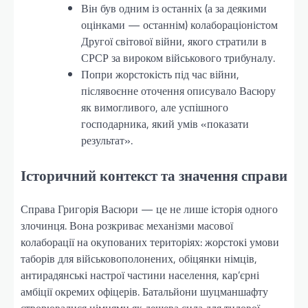
Він був одним із останніх (а за деякими
оцінками — останнім) колабораціоністом
Другої світової війни, якого стратили в
СРСР за вироком військового трибуналу.
Попри жорстокість під час війни,
післявоєнне оточення описувало Васюру
як вимогливого, але успішного
господарника, який умів «показати
результат».
Історичний контекст та значення справи
Справа Григорія Васюри — це не лише історія одного
злочинця. Вона розкриває механізми масової
колаборації на окупованих територіях: жорстокі умови
таборів для військовополонених, обіцянки німців,
антирадянські настрої частини населення, кар’єрні
амбіції окремих офіцерів. Батальйони шуцманшафту