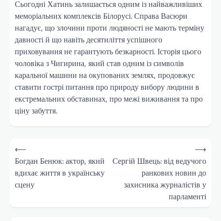
Сьогодні Хатинь залишається одним із найважливіших
меморіальних комплексів Білорусі. Справа Васюри
нагадує, що злочини проти людяності не мають терміну
давності й що навіть десятиліття успішного
приховування не гарантують безкарності. Історія цього
чоловіка з Чигирина, який став одним із символів
каральної машини на окупованих землях, продовжує
ставити гострі питання про природу вибору людини в
екстремальних обставинах, про межі виживання та про
ціну забуття.
Навігація
⟵
⟶
записів
Богдан Бенюк: актор, який
Сергій Швець: від ведучого
вдихає життя в українську
ранкових новин до
сцену
захисника журналістів у
парламенті