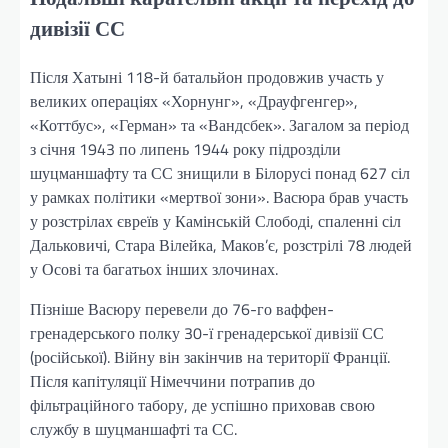
дивізії СС
Після Хатыні 118-й батальйон продовжив участь у
великих операціях «Хорнунг», «Драуфгенгер»,
«Коттбус», «Герман» та «Вандсбек». Загалом за період
з січня 1943 по липень 1944 року підрозділи
шуцманшафту та СС знищили в Білорусі понад 627 сіл
у рамках політики «мертвої зони». Васюра брав участь
у розстрілах євреїв у Камінській Слободі, спаленні сіл
Дальковичі, Стара Вілейка, Маков’є, розстрілі 78 людей
у Осові та багатьох інших злочинах.
Пізніше Васюру перевели до 76-го ваффен-
гренадерського полку 30-ї гренадерської дивізії СС
(російської). Війну він закінчив на території Франції.
Після капітуляції Німеччини потрапив до
фільтраційного табору, де успішно приховав свою
службу в шуцманшафті та СС.