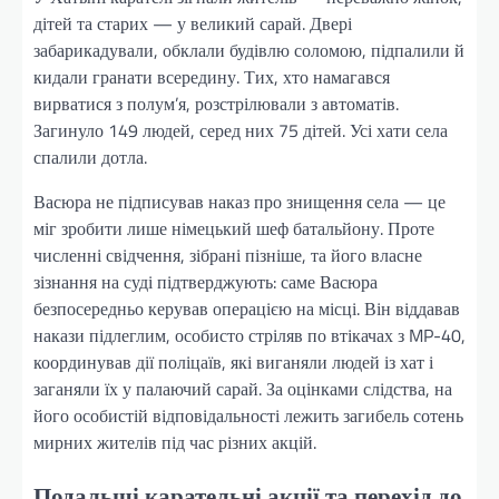
дітей та старих — у великий сарай. Двері
забарикадували, обклали будівлю соломою, підпалили й
кидали гранати всередину. Тих, хто намагався
вирватися з полум’я, розстрілювали з автоматів.
Загинуло 149 людей, серед них 75 дітей. Усі хати села
спалили дотла.
Васюра не підписував наказ про знищення села — це
міг зробити лише німецький шеф батальйону. Проте
численні свідчення, зібрані пізніше, та його власне
зізнання на суді підтверджують: саме Васюра
безпосередньо керував операцією на місці. Він віддавав
накази підлеглим, особисто стріляв по втікачах з MP-40,
координував дії поліцаїв, які виганяли людей із хат і
заганяли їх у палаючий сарай. За оцінками слідства, на
його особистій відповідальності лежить загибель сотень
мирних жителів під час різних акцій.
Подальші карательні акції та перехід до