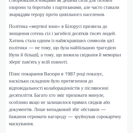
створювалися німцями як дешева сила для тилової
охорони та боротьби з партизанами, але часто ставали
знаряддям терору проти цивільного населення.
Політика «мертвої зони» в Білорусі призвела до
знищення сотень сіл і загибелі десятків тисяч людей.
Хатинь стала одним із найяскравіших символів цієї
політики — не тому, що була найбільшою трагедією
(були й більші), а тому, що вижила свідкиня й меморіал
зберіг пам’ять у всій повноті.
Пізнє покарання Васюри в 1987 році показує,
наскільки складним було притягнення до
відповідальності колабораціоністів у післявоєнні
десятиліття. Багато хто зміг приховати минуле,
особливо якщо не залишилося прямих свідків або
документів. Лише випадковий збіг обставин —
бажання отримати нагороду — зруйнував сорокарічну
маскування.