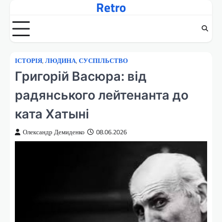
Retro
Перейти
до
вмісту
ІСТОРІЯ
,
ЛЮДИНА
,
СУСПІЛЬСТВО
Григорій Васюра: від
радянського лейтенанта до
ката Хатыні
Олександр Демиденко
08.06.2026