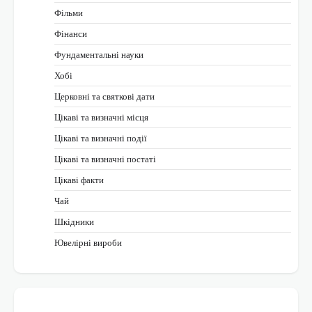
Фільми
Фінанси
Фундаментальні науки
Хобі
Церковні та святкові дати
Цікаві та визначні місця
Цікаві та визначні події
Цікаві та визначні постаті
Цікаві факти
Чай
Шкідники
Ювелірні вироби