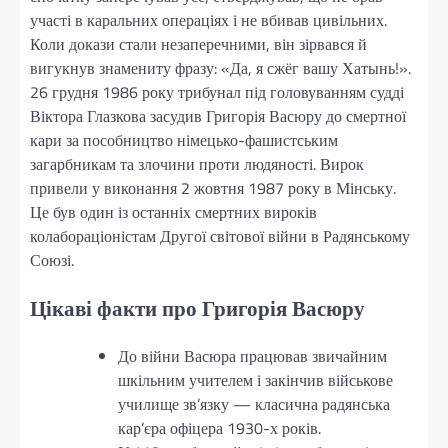
участі в каральних операціях і не вбивав цивільних.
Коли докази стали незаперечними, він зірвався й
вигукнув знамениту фразу: «Да, я сжёг вашу Хатынь!».
26 грудня 1986 року трибунал під головуванням судді
Віктора Глазкова засудив Григорія Васюру до смертної
кари за пособництво німецько-фашистським
загарбникам та злочини проти людяності. Вирок
привели у виконання 2 жовтня 1987 року в Мінську.
Це був один із останніх смертних вироків
колабораціоністам Другої світової війни в Радянському
Союзі.
Цікаві факти про Григорія Васюру
До війни Васюра працював звичайним
шкільним учителем і закінчив військове
училище зв’язку — класична радянська
кар’єра офіцера 1930-х років.