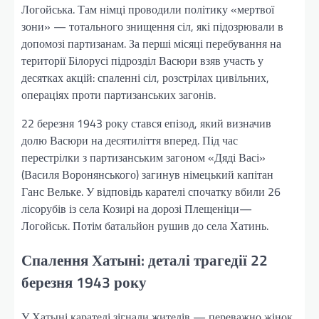
Логойська. Там німці проводили політику «мертвої
зони» — тотального знищення сіл, які підозрювали в
допомозі партизанам. За перші місяці перебування на
території Білорусі підрозділ Васюри взяв участь у
десятках акцій: спаленні сіл, розстрілах цивільних,
операціях проти партизанських загонів.
22 березня 1943 року стався епізод, який визначив
долю Васюри на десятиліття вперед. Під час
перестрілки з партизанським загоном «Дяді Васі»
(Василя Воронянського) загинув німецький капітан
Ганс Вельке. У відповідь карателі спочатку вбили 26
лісорубів із села Козирі на дорозі Плещеніци—
Логойськ. Потім батальйон рушив до села Хатинь.
Спалення Хатыні: деталі трагедії 22
березня 1943 року
У Хатыні карателі зігнали жителів — переважно жінок,