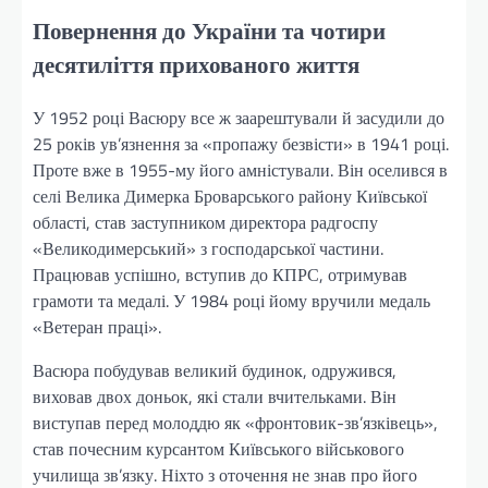
Повернення до України та чотири
десятиліття прихованого життя
У 1952 році Васюру все ж заарештували й засудили до
25 років ув’язнення за «пропажу безвісти» в 1941 році.
Проте вже в 1955-му його амністували. Він оселився в
селі Велика Димерка Броварського району Київської
області, став заступником директора радгоспу
«Великодимерський» з господарської частини.
Працював успішно, вступив до КПРС, отримував
грамоти та медалі. У 1984 році йому вручили медаль
«Ветеран праці».
Васюра побудував великий будинок, одружився,
виховав двох доньок, які стали вчительками. Він
виступав перед молоддю як «фронтовик-зв’язківець»,
став почесним курсантом Київського військового
училища зв’язку. Ніхто з оточення не знав про його