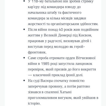
У 118-му батальйоні він зробив стрімку
кар’єру: від командира взводу до
начальника штабу та фактичного
командира за кілька місяців завдяки
жорсткості та організаторським здібностям.
Після війни понад 40 років жив подвійним
життям у Великій Димерці під Києвом,
працював у радгоспі, виховував дітей і
виступав перед молоддю як герой-
фронтовик.
Саме спроба отримати орден Вітчизняної
війни в 1985 році запустила ланцюжок
перевірок, який призвів до його викриття
— класичний приклад іронії долі.
На суді Васюра спочатку повністю
заперечував провину, а потім раптово
зізнався в спаленні Хатыні
приголомшливим вигуком, який увійшов в
історію.