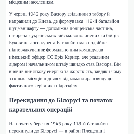
місцевим населенням.
У червні 1942 року Васюру звільнили з табору й
направили до Києва, де формувався 118-й батальйон
шуцманшафту — допоміжна поліцейська частина,
створена з українських військовополонених та бійців
Буковинського куреня. Батальйон мав подвійне
підпорядкування: формально ним командував
німецький офіцер СС Еріх Кернер, але реальним
лідером і начальником штабу швидко став Васюра. Він
виявив виняткову енергію та жорсткість, завдяки чому
за кілька місяців піднявся від командира взводу до
фактичного керівника підрозділу.
Перекидання до Білорусі та початок
карательних операцій
На початку березня 1943 року 118-й батальйон
перекинули до Білорусі — в район Плещеніц і