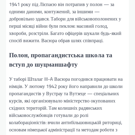
1941 року під Лієпаєю він потрапив у полон — за
одними даними, контужений, за іншими —
добровільно здався. Табори для військовополонених у
перші місяці війни були пеклом: масовий голод,
хвороби, розстріли. Багато офіцерів шукали будь-який
спосіб вижити. Васюра обрав шлях співпраці.
Полон, пропагандистська школа та
вступ до шуцманшафту
У таборі Шталаг III-A Васюра погодився працювати на
німців. У лютому 1942 року його направили до школи
пропагандистів у Вустрау та Вутзеце — спеціальних
курсів, які організовувало міністерство окупованих
східних територій. Там колишніх радянських
військовослужбовців готували до ролі
колабораціоністів: вчили антибільшовицькій риториці,
основам німецької адміністрації та методам роботи з