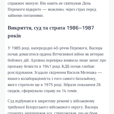
справжнє минуле. Він навіть не святкував День
Перемоги відкрито — можливо, через страх перед
зайвими питаннями.
Викриття, суд та страта 1986–1987
років
У 1985 році, напередодні 40-річчя Перемоги, Васюра
почав домагатися ордена Вітчизняної війни як ветеран
бойових дій. Архівна перевірка виявила лише запис про
пропажу безвісти в 1941 році. КДБ почав глибше
розслідування. Згадали свідчення Василя Мелешка —
іншого колабораціоніста з того самого батальйону,
якого стратили ще в 1975 році. Зібрали показання 26
свідків, сформували справу на 14 томів.
Суд відбувався в закритому режимі у військовому
трибуналі Білоруського військового округу. Васюра
спочатку заперечував усе, стверджував, що не брав