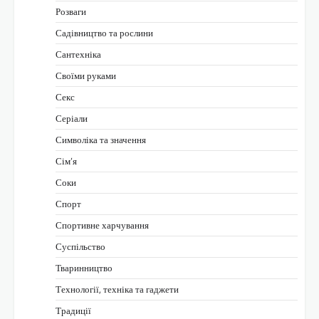
Розваги
Садівництво та рослини
Сантехніка
Своїми руками
Секс
Серіали
Символіка та значення
Сім’я
Соки
Спорт
Спортивне харчування
Суспільство
Тваринництво
Технології, техніка та гаджети
Традиції