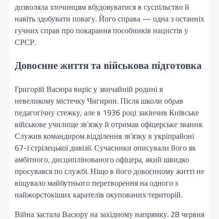
дозволяла злочинцям вбудовуватися в суспільство й
навіть здобувати повагу. Його справа — одна з останніх
гучних справ про покарання пособників нацистів у
СРСР.
Довоєнне життя та військова підготовка
Григорій Васюра виріс у звичайній родині в
невеликому містечку Чигирин. Після школи обрав
педагогічну стежку, але в 1936 році закінчив Київське
військове училище зв’язку й отримав офіцерське звання.
Служив командиром відділення зв’язку в укріпрайоні
67-ї стрілецької дивізії. Сучасники описували його як
амбітного, дисциплінованого офіцера, який швидко
просувався по службі. Ніщо в його довоєнному житті не
віщувало майбутнього перетворення на одного з
найжорстокіших карателів окупованих територій.
Війна застала Васюру на західному напрямку. 28 червня