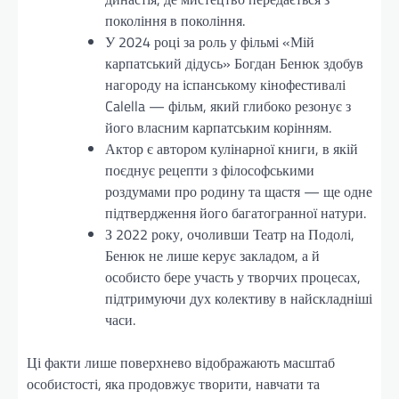
покоління в покоління.
У 2024 році за роль у фільмі «Мій
карпатський дідусь» Богдан Бенюк здобув
нагороду на іспанському кінофестивалі
Calella — фільм, який глибоко резонує з
його власним карпатським корінням.
Актор є автором кулінарної книги, в якій
поєднує рецепти з філософськими
роздумами про родину та щастя — ще одне
підтвердження його багатогранної натури.
З 2022 року, очоливши Театр на Подолі,
Бенюк не лише керує закладом, а й
особисто бере участь у творчих процесах,
підтримуючи дух колективу в найскладніші
часи.
Ці факти лише поверхнево відображають масштаб
особистості, яка продовжує творити, навчати та