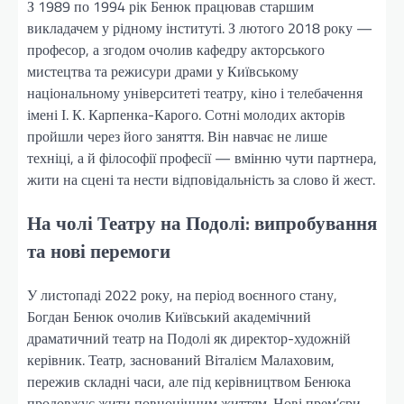
З 1989 по 1994 рік Бенюк працював старшим
викладачем у рідному інституті. З лютого 2018 року —
професор, а згодом очолив кафедру акторського
мистецтва та режисури драми у Київському
національному університеті театру, кіно і телебачення
імені І. К. Карпенка-Карого. Сотні молодих акторів
пройшли через його заняття. Він навчає не лише
техніці, а й філософії професії — вмінню чути партнера,
жити на сцені та нести відповідальність за слово й жест.
На чолі Театру на Подолі: випробування
та нові перемоги
У листопаді 2022 року, на період воєнного стану,
Богдан Бенюк очолив Київський академічний
драматичний театр на Подолі як директор-художній
керівник. Театр, заснований Віталієм Малаховим,
пережив складні часи, але під керівництвом Бенюка
продовжує жити повноцінним життям. Нові прем’єри,