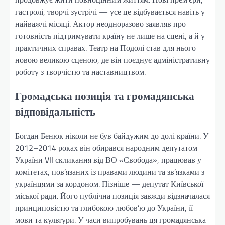
гастролі, творчі зустрічі — усе це відбувається навіть у
найважчі місяці. Актор неодноразово заявляв про
готовність підтримувати країну не лише на сцені, а й у
практичних справах. Театр на Подолі став для нього
новою великою сценою, де він поєднує адміністративну
роботу з творчістю та наставництвом.
Громадська позиція та громадянська
відповідальність
Богдан Бенюк ніколи не був байдужим до долі країни. У
2012–2014 роках він обирався народним депутатом
України VII скликання від ВО «Свобода», працював у
комітетах, пов’язаних із правами людини та зв’язками з
українцями за кордоном. Пізніше — депутат Київської
міської ради. Його публічна позиція завжди відзначалася
принциповістю та глибокою любов’ю до України, її
мови та культури. У часи випробувань ця громадянська