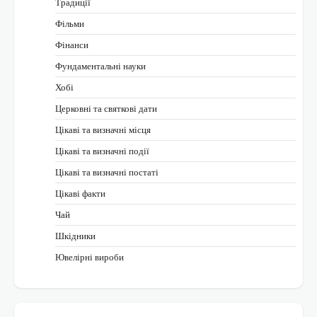
Традиції
Фільми
Фінанси
Фундаментальні науки
Хобі
Церковні та святкові дати
Цікаві та визначні місця
Цікаві та визначні події
Цікаві та визначні постаті
Цікаві факти
Чай
Шкідники
Ювелірні вироби