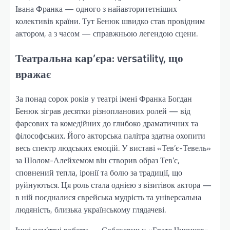
Івана Франка — одного з найавторитетніших
колективів країни. Тут Бенюк швидко став провідним
актором, а з часом — справжньою легендою сцени.
Театральна кар’єра: versatility, що
вражає
За понад сорок років у театрі імені Франка Богдан
Бенюк зіграв десятки різнопланових ролей — від
фарсових та комедійних до глибоко драматичних та
філософських. Його акторська палітра здатна охопити
весь спектр людських емоцій. У виставі «Тев’є-Тевель»
за Шолом-Алейхемом він створив образ Тев’є,
сповнений тепла, іронії та болю за традиції, що
руйнуються. Ця роль стала однією з візитівок актора —
в ній поєдналися єврейська мудрість та універсальна
людяність, близька українському глядачеві.