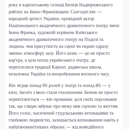
року в карпатському селищі Битків Надвірнянського
району на Івано-Франківщині. Сьогодні він —
народний артист України, провідний актор
Національного академічного драматичного театру імені
Івана Франка, художній керівник Київського
академічного драматичного театру на Подолі та
людина, чия присутність на сцені чи екрані одразу
змінює атмосферу залу. Його шлях — це не просто
кар’єра, а ціла епоха українського театру, де
переплелися традиції Карпат, радянська школа,
незалежна Україна та випробування воєнного часу.
Він зіграв понад 95 ролей у театрі та понад 85 — у
кіно, багато з яких стали еталонними. Бенюк не просто
перевтілюється — він проживає долі своїх персонажів
так, що глядач забуває про межу між сценою та життям.
Його голос, насичений гуцульськими інтонаціями та
глибокою людяністю, залишається впізнаваним навіть у
найрізноманітніших образах — від комедійного