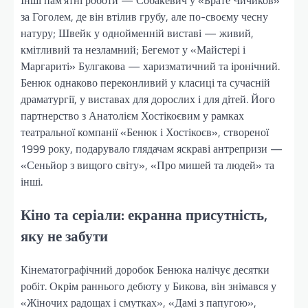
Інші пам’ятні роботи — Собакевич у «Брате Чичиков»
за Гоголем, де він втілив грубу, але по-своєму чесну
натуру; Швейк у однойменній виставі — живий,
кмітливий та незламний; Бегемот у «Майстері і
Маргариті» Булгакова — харизматичний та іронічний.
Бенюк однаково переконливий у класиці та сучасній
драматургії, у виставах для дорослих і для дітей. Його
партнерство з Анатолієм Хостікоєвим у рамках
театральної компанії «Бенюк і Хостікоєв», створеної
1999 року, подарувало глядачам яскраві антрепризи —
«Сеньйор з вищого світу», «Про мишей та людей» та
інші.
Кіно та серіали: екранна присутність,
яку не забути
Кінематографічний доробок Бенюка налічує десятки
робіт. Окрім раннього дебюту у Бикова, він знімався у
«Жіночих радощах і смутках», «Дамі з папугою»,