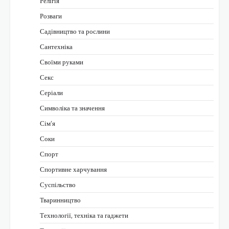
Релігія
Розваги
Садівництво та рослини
Сантехніка
Своїми руками
Секс
Серіали
Символіка та значення
Сім’я
Соки
Спорт
Спортивне харчування
Суспільство
Тваринництво
Технології, техніка та гаджети