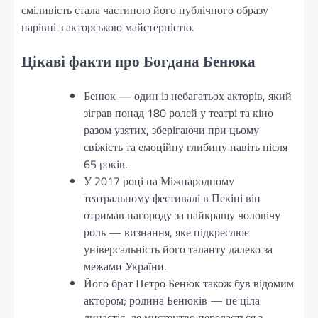
сміливість стала частиною його публічного образу
нарівні з акторською майстерністю.
Цікаві факти про Богдана Бенюка
Бенюк — один із небагатьох акторів, який
зіграв понад 180 ролей у театрі та кіно
разом узятих, зберігаючи при цьому
свіжість та емоційну глибину навіть після
65 років.
У 2017 році на Міжнародному
театральному фестивалі в Пекіні він
отримав нагороду за найкращу чоловічу
роль — визнання, яке підкреслює
універсальність його таланту далеко за
межами України.
Його брат Петро Бенюк також був відомим
актором; родина Бенюків — це ціла
династія, де мистецтво передається з