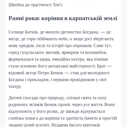
Швейка до трагічного Тев’є.
Ранні роки: коріння в карпатській землі
Селище Битків, де минуло дитинство Богдана, — це
місце, де гори обіймають небо, а люди досі зберігають
мову предків, пісні та історії про опришків. Саме тут,
серед гуцульських звичаїв, ярмарків та коломийок,
формувалася та щира, емоційна натура, яка пізніше
стала основою його акторської майстерності. Брат —
відомий актор Петро Бенюк — став для молодшого
Богдана і прикладом, і першим провідником у світ
театру.
Дитячі спогади про природу, спільні свята та силу
родинних зв’язків Бенюк проніс через усе життя. Вони
відлунюють у його ролях, де завжди відчувається
глибока повага до коріння та здатність бачити в простій
людині цілий всесвіт. Недарма багато критиків