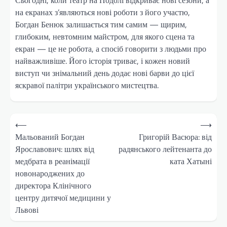
на екранах з’являються нові роботи з його участю,
Богдан Бенюк залишається тим самим — щирим,
глибоким, невтомним майстром, для якого сцена та
екран — це не робота, а спосіб говорити з людьми про
найважливіше. Його історія триває, і кожен новий
виступ чи знімальний день додає нові барви до цієї
яскравої палітри українського мистецтва.
Навігація
⟵
⟶
записів
Мальований Богдан
Григорій Васюра: від
Ярославович: шлях від
радянського лейтенанта до
медбрата в реанімації
ката Хатыні
новонароджених до
директора Клінічного
центру дитячої медицини у
Львові