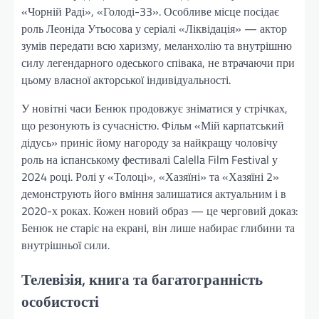
«Чорній Раді», «Голоді-33». Особливе місце посідає
роль Леоніда Утьосова у серіалі «Ліквідація» — актор
зумів передати всю харизму, меланхолію та внутрішню
силу легендарного одеського співака, не втрачаючи при
цьому власної акторської індивідуальності.
У новітні часи Бенюк продовжує зніматися у стрічках,
що резонують із сучасністю. Фільм «Мій карпатський
дідусь» приніс йому нагороду за найкращу чоловічу
роль на іспанському фестивалі Calella Film Festival у
2024 році. Ролі у «Толоці», «Хазяїні» та «Хазяїні 2»
демонструють його вміння залишатися актуальним і в
2020-х роках. Кожен новий образ — це черговий доказ:
Бенюк не старіє на екрані, він лише набирає глибини та
внутрішньої сили.
Телевізія, книга та багатогранність
особистості