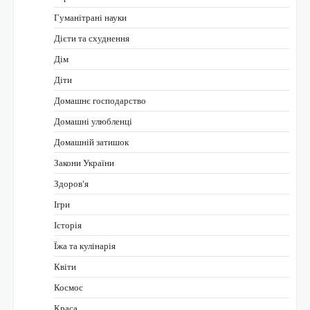
Гуманітрані науки
Дієти та схуднення
Дім
Діти
Домашнє господарство
Домашні улюбленці
Домашній затишок
Закони України
Здоров'я
Ігри
Історія
Їжа та кулінарія
Квіти
Космос
Краса