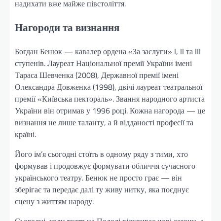
надихати вже майже півстоліття.
Нагороди та визнання
Богдан Бенюк — кавалер ордена «За заслуги» I, II та III
ступенів. Лауреат Національної премії України імені
Тараса Шевченка (2008), Державної премії імені
Олександра Довженка (1998), двічі лауреат театральної
премії «Київська пектораль». Звання народного артиста
України він отримав у 1996 році. Кожна нагорода — це
визнання не лише таланту, а й відданості професії та
країні.
Його ім’я сьогодні стоїть в одному ряду з тими, хто
формував і продовжує формувати обличчя сучасного
українського театру. Бенюк не просто грає — він
зберігає та передає далі ту живу нитку, яка поєднує
сцену з життям народу.
Сьогодні, коли театр на Подолі відкриває нові сезони, а