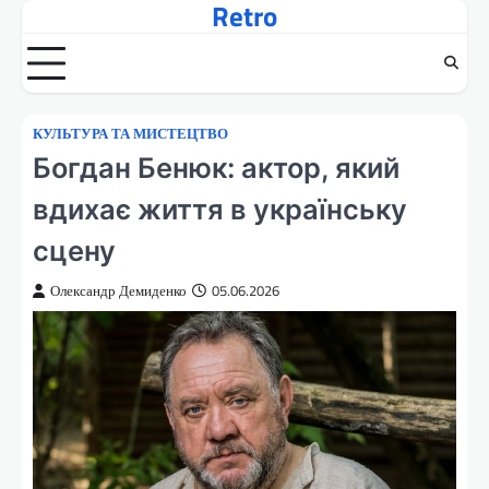
Retro
Перейти
до
вмісту
КУЛЬТУРА ТА МИСТЕЦТВО
Богдан Бенюк: актор, який
вдихає життя в українську
сцену
Олександр Демиденко
05.06.2026