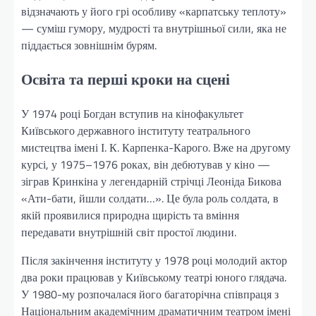
відзначають у його грі особливу «карпатську теплоту»
— суміш гумору, мудрості та внутрішньої сили, яка не
піддається зовнішнім бурям.
Освіта та перші кроки на сцені
У 1974 році Богдан вступив на кінофакультет
Київського державного інституту театрального
мистецтва імені І. К. Карпенка-Карого. Вже на другому
курсі, у 1975–1976 роках, він дебютував у кіно —
зіграв Кринкіна у легендарній стрічці Леоніда Бикова
«Ати-бати, йшли солдати…». Це була роль солдата, в
якій проявилися природна щирість та вміння
передавати внутрішній світ простої людини.
Після закінчення інституту у 1978 році молодий актор
два роки працював у Київському театрі юного глядача.
У 1980-му розпочалася його багаторічна співпраця з
Національним академічним драматичним театром імені