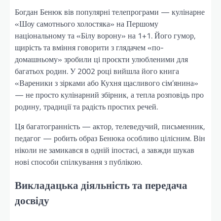
Богдан Бенюк вів популярні телепрограми — кулінарне
«Шоу самотнього холостяка» на Першому
національному та «Білу ворону» на 1+1. Його гумор,
щирість та вміння говорити з глядачем «по-
домашньому» зробили ці проєкти улюбленими для
багатьох родин. У 2002 році вийшла його книга
«Вареники з зірками або Кухня щасливого сім’янина»
— не просто кулінарний збірник, а тепла розповідь про
родину, традиції та радість простих речей.
Ця багатогранність — актор, телеведучий, письменник,
педагог — робить образ Бенюка особливо цілісним. Він
ніколи не замикався в одній іпостасі, а завжди шукав
нові способи спілкування з публікою.
Викладацька діяльність та передача
досвіду