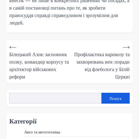
внесок — не лише в конкретних рішеннях чи посадах, а
в самій постановці питань про те, як зробити
правосуддя справді справедливим і зрозумілим для
людей.
Навігація
⟵
⟶
записів
Білецький Азов: засновник
Профілактика варикозу та
полку, командир корпусу та
захворювань вен: поради
архітектор військових
від флеболога у Білій
реформ
Церкві
Пошук
Категорії
Авто та мототехніка