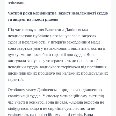
очікувань.
Чотири роки керівництва: захист незалежності суддів
та акцент на якості рішень
Під час головування Валентина Данішевська
неодноразово публічно наголошувала на загрозах
судовій незалежності. У інтерв’ю закордонним медіа
вона звертала увагу на законодавчі ініціативи, які, на її
думку, могли послабити гарантії для суддів. Вона
виступала за нульову толерантність до неналежної
поведінки суддів, водночас застерігаючи від поспішних
дисциплінарних процедур без належних процесуальних
гарантій.
Особливу увагу Данішевська приділяла підвищенню
кваліфікації суддів. У своєму мотиваційному листі під
час участі в конкурсі вона писала: «Жодна реформа не
відбудеться, якщо її не сприйме суспільство та не
усвідомлять на професійному рівні судді». Вона