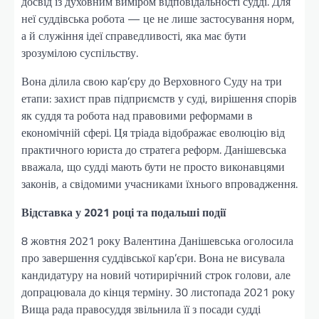
досвід із духовним виміром відповідальності судді. Для
неї суддівська робота — це не лише застосування норм,
а й служіння ідеї справедливості, яка має бути
зрозумілою суспільству.
Вона ділила свою кар’єру до Верховного Суду на три
етапи: захист прав підприємств у суді, вирішення спорів
як суддя та робота над правовими реформами в
економічній сфері. Ця тріада відображає еволюцію від
практичного юриста до стратега реформ. Данішевська
вважала, що судді мають бути не просто виконавцями
законів, а свідомими учасниками їхнього впровадження.
Відставка у 2021 році та подальші події
8 жовтня 2021 року Валентина Данішевська оголосила
про завершення суддівської кар’єри. Вона не висувала
кандидатуру на новий чотирирічний строк голови, але
допрацювала до кінця терміну. 30 листопада 2021 року
Вища рада правосуддя звільнила її з посади судді