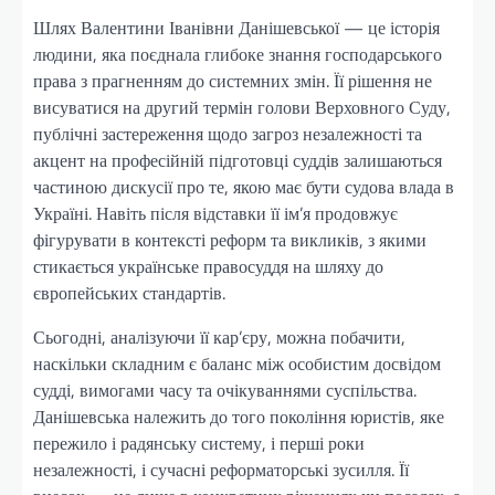
Шлях Валентини Іванівни Данішевської — це історія
людини, яка поєднала глибоке знання господарського
права з прагненням до системних змін. Її рішення не
висуватися на другий термін голови Верховного Суду,
публічні застереження щодо загроз незалежності та
акцент на професійній підготовці суддів залишаються
частиною дискусії про те, якою має бути судова влада в
Україні. Навіть після відставки її ім’я продовжує
фігурувати в контексті реформ та викликів, з якими
стикається українське правосуддя на шляху до
європейських стандартів.
Сьогодні, аналізуючи її кар’єру, можна побачити,
наскільки складним є баланс між особистим досвідом
судді, вимогами часу та очікуваннями суспільства.
Данішевська належить до того покоління юристів, яке
пережило і радянську систему, і перші роки
незалежності, і сучасні реформаторські зусилля. Її