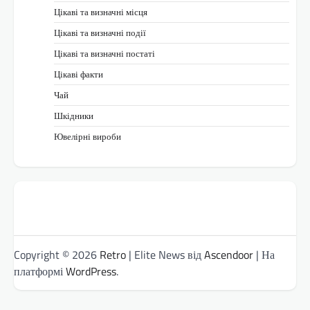
Цікаві та визначні місця
Цікаві та визначні події
Цікаві та визначні постаті
Цікаві факти
Чай
Шкідники
Ювелірні вироби
Copyright © 2026
Retro
| Elite News від
Ascendoor
| На
платформі
WordPress
.