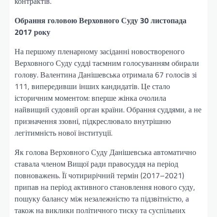
контрактів.
Обрання головою Верховного Суду 30 листопада
2017 року
На першому пленарному засіданні новоствореного
Верховного Суду судді таємним голосуванням обирали
голову. Валентина Данішевська отримала 67 голосів зі
111, випередивши інших кандидатів. Це стало
історичним моментом: вперше жінка очолила
найвищий судовий орган країни. Обрання суддями, а не
призначення ззовні, підкреслювало внутрішню
легітимність нової інституції.
Як голова Верховного Суду Данішевська автоматично
ставала членом Вищої ради правосуддя на період
повноважень. Її чотирирічний термін (2017–2021)
припав на період активного становлення нового суду,
пошуку балансу між незалежністю та підзвітністю, а
також на виклики політичного тиску та суспільних