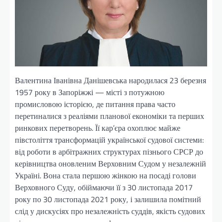
Валентина Іванівна Данішевська народилася 23 березня
1957 року в Запоріжжі — місті з потужною
промисловою історією, де питання права часто
перетиналися з реаліями планової економіки та перших
ринкових перетворень. Її кар’єра охоплює майже
півстоліття трансформацій української судової системи:
від роботи в арбітражних структурах пізнього СРСР до
керівництва оновленим Верховним Судом у незалежній
Україні. Вона стала першою жінкою на посаді голови
Верховного Суду, обіймаючи її з 30 листопада 2017
року по 30 листопада 2021 року, і залишила помітний
слід у дискусіях про незалежність суддів, якість судових