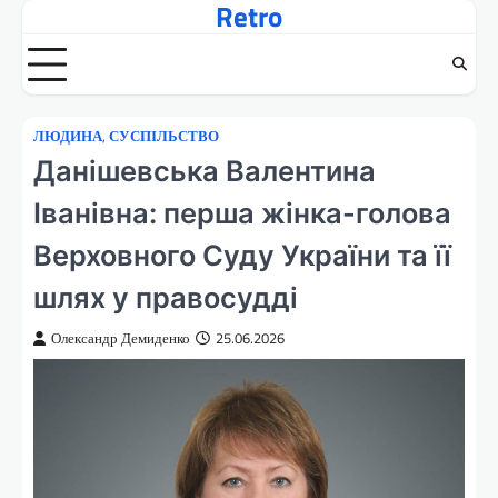
Retro
Перейти
до
вмісту
ЛЮДИНА
,
СУСПІЛЬСТВО
Данішевська Валентина
Іванівна: перша жінка-голова
Верховного Суду України та її
шлях у правосудді
Олександр Демиденко
25.06.2026