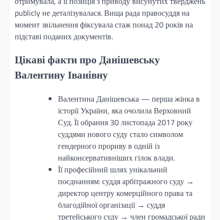
отримувала, а її позиція з приводу висунутих тверджень
publicly не деталізувалася. Вища рада правосуддя на
момент звільнення фіксувала стаж понад 20 років на
підставі поданих документів.
Цікаві факти про Данішевську
Валентину Іванівну
Валентина Данішевська — перша жінка в
історії України, яка очолила Верховний
Суд. Її обрання 30 листопада 2017 року
суддями нового суду стало символом
гендерного прориву в одній із
найконсервативніших гілок влади.
Її професійний шлях унікальний
поєднанням: суддя арбітражного суду →
директор центру комерційного права та
благодійної організації → суддя
третейського суду → член громадської ради