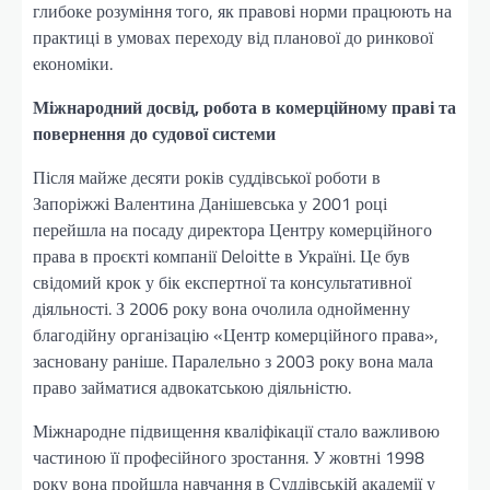
глибоке розуміння того, як правові норми працюють на
практиці в умовах переходу від планової до ринкової
економіки.
Міжнародний досвід, робота в комерційному праві та
повернення до судової системи
Після майже десяти років суддівської роботи в
Запоріжжі Валентина Данішевська у 2001 році
перейшла на посаду директора Центру комерційного
права в проєкті компанії Deloitte в Україні. Це був
свідомий крок у бік експертної та консультативної
діяльності. З 2006 року вона очолила однойменну
благодійну організацію «Центр комерційного права»,
засновану раніше. Паралельно з 2003 року вона мала
право займатися адвокатською діяльністю.
Міжнародне підвищення кваліфікації стало важливою
частиною її професійного зростання. У жовтні 1998
року вона пройшла навчання в Суддівській академії у