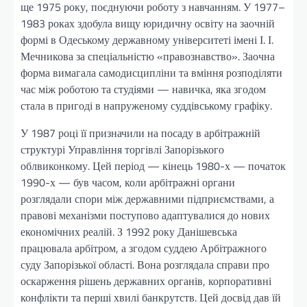
ще 1975 року, поєднуючи роботу з навчанням. У 1977–
1983 роках здобула вищу юридичну освіту на заочній
формі в Одеському державному університеті імені І. І.
Мечникова за спеціальністю «правознавство». Заочна
форма вимагала самодисципліни та вміння розподіляти
час між роботою та студіями — навичка, яка згодом
стала в пригоді в напруженому суддівському графіку.
У 1987 році її призначили на посаду в арбітражній
структурі Управління торгівлі Запорізького
облвиконкому. Цей період — кінець 1980-х — початок
1990-х — був часом, коли арбітражні органи
розглядали спори між державними підприємствами, а
правові механізми поступово адаптувалися до нових
економічних реалій. З 1992 року Данішевська
працювала арбітром, а згодом суддею Арбітражного
суду Запорізької області. Вона розглядала справи про
оскарження рішень державних органів, корпоративні
конфлікти та перші хвилі банкрутств. Цей досвід дав їй