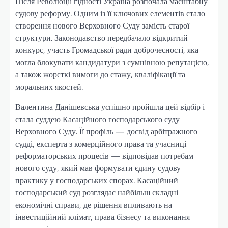
Після Революції гідності Україна розпочала масштабну
судову реформу. Одним із її ключових елементів стало
створення нового Верховного Суду замість старої
структури. Законодавство передбачало відкритий
конкурс, участь Громадської ради доброчесності, яка
могла блокувати кандидатури з сумнівною репутацією,
а також жорсткі вимоги до стажу, кваліфікації та
моральних якостей.
Валентина Данішевська успішно пройшла цей відбір і
стала суддею Касаційного господарського суду
Верховного Суду. Її профіль — досвід арбітражного
судді, експерта з комерційного права та учасниці
реформаторських процесів — відповідав потребам
нового суду, який мав формувати єдину судову
практику у господарських спорах. Касаційний
господарський суд розглядає найбільш складні
економічні справи, де рішення впливають на
інвестиційний клімат, права бізнесу та виконання