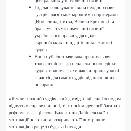
центральних у її публічній позиції.
Під час головування вона неодноразово
зустрічалася з міжнародними партнерами
(Німеччина, Литва, Велика Британія) та
брала участь у формуванні позиції
українського правосуддя щодо
європейських стандартів незалежності
суддів.
Вона публічно заявляла про «нульову
толерантність» до неналежної поведінки
суддів, водночас захищаючи процесуальні
гарантії для самих суддів від поспішних
покарань.
«Я маю значний суддівський досвід, наділена Господом
відчуттям справедливості, та є носієм ідеології багатьох
реформ…» — ці слова Валентини Данішевської з
мотиваційного листа розкривають її внутрішню
мотивацію краще за будь-які посади.