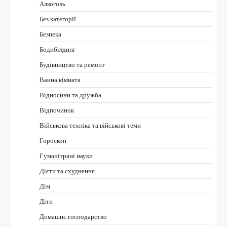
Алкоголь
Без категорії
Безпека
Бодибілдинг
Будівництво та ремонт
Ванна кімната
Відносини та дружба
Відпочинок
Військова техніка та військові теми
Гороскоп
Гуманітрані науки
Дієти та схуднення
Дім
Діти
Домашнє господарство