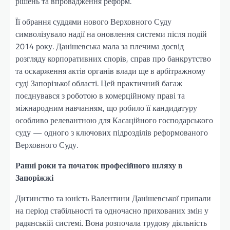
рішень та впровадження реформ.
Її обрання суддями нового Верховного Суду
символізувало надії на оновлення системи після подій
2014 року. Данішевська мала за плечима досвід
розгляду корпоративних спорів, справ про банкрутство
та оскарження актів органів влади ще в арбітражному
суді Запорізької області. Цей практичний багаж
поєднувався з роботою в комерційному праві та
міжнародним навчанням, що робило її кандидатуру
особливо релевантною для Касаційного господарського
суду — одного з ключових підрозділів реформованого
Верховного Суду.
Ранні роки та початок професійного шляху в
Запоріжжі
Дитинство та юність Валентини Данішевської припали
на період стабільності та одночасно прихованих змін у
радянській системі. Вона розпочала трудову діяльність