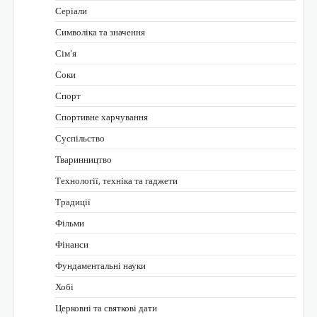
Серіали
Символіка та значення
Сім’я
Соки
Спорт
Спортивне харчування
Суспільство
Тваринництво
Технології, техніка та гаджети
Традиції
Фільми
Фінанси
Фундаментальні науки
Хобі
Церковні та святкові дати