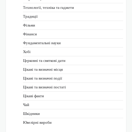
Технології, техніка та гаджети
Традиції
Фільми
Фінанси
Фундаментальні науки
Хобі
Церковні та святкові дати
Цікаві та визначні місця
Цікаві та визначні події
Цікаві та визначні постаті
Цікаві факти
Чай
Шкідники
Ювелірні вироби