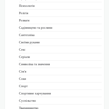
Психологія
Релігія
Розваги
Садівництво та рослини
Сантехніка
Своїми руками
Секс
Серіали
Символіка та значення
Сім’я
Соки
Спорт
Спортивне харчування
Суспільство
Тваринництво