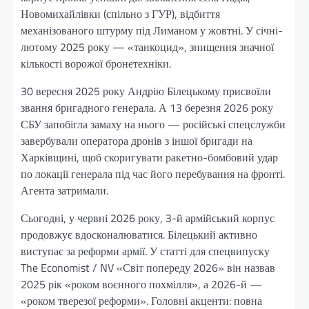
Новомихайлівки (спільно з ГУР), відбиття
механізованого штурму під Лиманом у жовтні. У січні-
лютому 2025 року — «танкоцид», знищення значної
кількості ворожої бронетехніки.
30 вересня 2025 року Андрію Білецькому присвоїли
звання бригадного генерала. А 13 березня 2026 року
СБУ запобігла замаху на нього — російські спецслужби
завербували оператора дронів з іншої бригади на
Харківщині, щоб скоригувати ракетно-бомбовий удар
по локації генерала під час його перебування на фронті.
Агента затримали.
Сьогодні, у червні 2026 року, 3-й армійський корпус
продовжує вдосконалюватися. Білецький активно
виступає за реформи армії. У статті для спецвипуску
The Economist / NV «Світ попереду 2026» він назвав
2025 рік «роком воєнного похмілля», а 2026-й —
«роком тверезої реформи». Головні акценти: повна