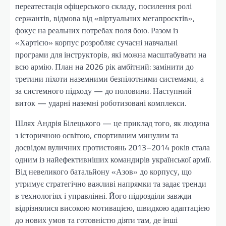
переатестація офіцерського складу, посилення ролі
сержантів, відмова від «віртуальних мегапроєктів»,
фокус на реальних потребах поля бою. Разом із
«Хартією» корпус розробляє сучасні навчальні
програми для інструкторів, які можна масштабувати на
всю армію. План на 2026 рік амбітний: замінити до
третини піхоти наземними безпілотними системами, а
за системного підходу — до половини. Наступний
виток — ударні наземні роботизовані комплекси.
Шлях Андрія Білецького — це приклад того, як людина
з історичною освітою, спортивним минулим та
досвідом вуличних протистоянь 2013–2014 років стала
одним із найефективніших командирів української армії.
Від невеликого батальйону «Азов» до корпусу, що
утримує стратегічно важливі напрямки та задає тренди
в технологіях і управлінні. Його підрозділи завжди
відрізнялися високою мотивацією, швидкою адаптацією
до нових умов та готовністю діяти там, де інші