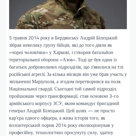
5 травня 2014 року в Бердянську Андрій Білецький
зібрав невелику групу бійців, які до того діяли як
«чорні чоловічки» у Харкові, і створив батальйон
територіальної оборони «Азов». Тоді це був один із
багатьох добровольчих підрозділів, що з’явилися на тлі
російської агресії. За кілька місяців він уже брав участь у
звільненні Маріуполя, а згодом перетворився на полк
Національної гвардії. Сьогодні той самий підрозділ,
пройшовши через трансформації, став основою 3-го
армійського корпусу ЗСУ, яким командує бригадний
генерал Андрій Білецький. Цей шлях — не просто
кар’єра одного офіцера, а жива історія того, як
волонтерський порив 2014 року еволюціонував у
професійну, технологічно просунуту силу, здатну