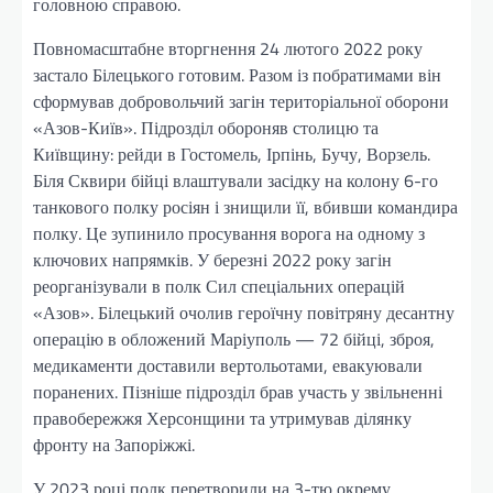
головною справою.
Повномасштабне вторгнення 24 лютого 2022 року
застало Білецького готовим. Разом із побратимами він
сформував добровольчий загін територіальної оборони
«Азов-Київ». Підрозділ обороняв столицю та
Київщину: рейди в Гостомель, Ірпінь, Бучу, Ворзель.
Біля Сквири бійці влаштували засідку на колону 6-го
танкового полку росіян і знищили її, вбивши командира
полку. Це зупинило просування ворога на одному з
ключових напрямків. У березні 2022 року загін
реорганізували в полк Сил спеціальних операцій
«Азов». Білецький очолив героїчну повітряну десантну
операцію в обложений Маріуполь — 72 бійці, зброя,
медикаменти доставили вертольотами, евакуювали
поранених. Пізніше підрозділ брав участь у звільненні
правобережжя Херсонщини та утримував ділянку
фронту на Запоріжжі.
У 2023 році полк перетворили на 3-тю окрему