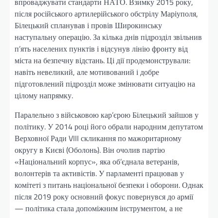
впроваджувати стандарти НАТО. Взимку 2015 року,
після російського артилерійського обстрілу Маріуполя,
Білецький спланував і провів Широкинську
наступальну операцію. За кілька днів підрозділ звільнив
п’ять населених пунктів і відсунув лінію фронту від
міста на безпечну відстань. Ці дії продемонстрували:
навіть невеликий, але мотивований і добре
підготовлений підрозділ може змінювати ситуацію на
цілому напрямку.
Паралельно з військовою кар’єрою Білецький зайшов у
політику. У 2014 році його обрали народним депутатом
Верховної Ради VIII скликання по мажоритарному
округу в Києві (Оболонь). Він очолив партію
«Національний корпус», яка об’єднала ветеранів,
волонтерів та активістів. У парламенті працював у
комітеті з питань національної безпеки і оборони. Однак
після 2019 року основний фокус повернувся до армії
— політика стала допоміжним інструментом, а не