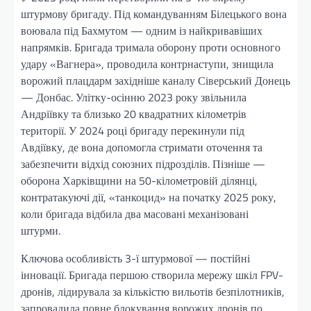
штурмову бригаду. Під командуванням Білецького вона
воювала під Бахмутом — одним із найкривавіших
напрямків. Бригада тримала оборону проти основного
удару «Вагнера», проводила контрнаступи, знищила
ворожий плацдарм західніше каналу Сіверський Донець
— Донбас. Улітку-осінню 2023 року звільнила
Андріївку та близько 20 квадратних кілометрів
території. У 2024 році бригаду перекинули під
Авдіївку, де вона допомогла стримати оточення та
забезпечити відхід союзних підрозділів. Пізніше —
оборона Харківщини на 50-кілометровій ділянці,
контратакуючі дії, «танкоцид» на початку 2025 року,
коли бригада відбила два масовані механізовані
штурми.
Ключова особливість 3-ї штурмової — постійні
інновації. Бригада першою створила мережу шкіл FPV-
дронів, лідирувала за кількістю вильотів безпілотників,
запровадила повне блокування ворожих дронів по