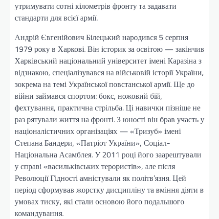
утримувати сотні кілометрів фронту та задавати
стандарти для всієї армії.
Андрій Євгенійович Білецький народився 5 серпня
1979 року в Харкові. Він історик за освітою — закінчив
Харківський національний університет імені Каразіна з
відзнакою, спеціалізувався на військовій історії України,
зокрема на темі Української повстанської армії. Ще до
війни займався спортом: бокс, ножовий бій,
фехтування, практична стрільба. Ці навички пізніше не
раз рятували життя на фронті. З юності він брав участь у
націоналістичних організаціях — «Тризуб» імені
Степана Бандери, «Патріот України», Соціал-
Національна Асамблея. У 2011 році його заарештували
у справі «васильківських терористів», але після
Революції Гідності амністували як політв’язня. Цей
період сформував жорстку дисципліну та вміння діяти в
умовах тиску, які стали основою його подальшого
командування.