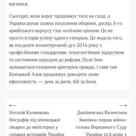
вагалися.
Сьогодні, коли ворог продовжує тиск на сході, а
Україна шукає шляхи посилення оборони, досвід 3-го
армійського корпусу стає особливо цінним. Це не
просто історія успіху одного генерала. Це модель того,
як поєднати волонтерський дух 2014 року з
професійними стандартами, технологічним лідерством
та системним підходом до реформ. Поле бою
залишається головним критерієм правди, і саме там
Білецький Азов продовжує доводити свою
ефективність — день за днем, бій за боєм.
Навігація
⟵
⟶
записів
Наталія Калмикова
Данішевська Валентина
біографія: від вінницької
Іванівна: перша жінка-
лікарки до міністерки у
голова Верховного Суду
справах ветеранів України
України та її шлях у