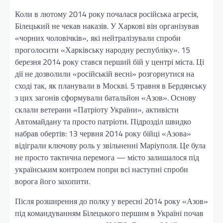
Коли в лютому 2014 року почалася російська агресія,
Білецький не чекав наказів. У Харкові він організував
«чорних чоловічків», які нейтралізували спроби
проголосити «Харківську народну республіку». 15
березня 2014 року стався перший бій у центрі міста. Ці
дії не дозволили «російській весні» розгорнутися на
сході так, як планували в Москві. 5 травня в Бердянську
з цих загонів сформували батальйон «Азов». Основу
склали ветерани «Патріоту України», активісти
Автомайдану та просто патріоти. Підрозділ швидко
набрав обертів: 13 червня 2014 року бійці «Азова»
відіграли ключову роль у звільненні Маріуполя. Це була
не просто тактична перемога — місто залишалося під
українським контролем попри всі наступні спроби
ворога його захопити.
Після розширення до полку у вересні 2014 року «Азов»
під командуванням Білецького першим в Україні почав