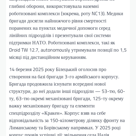
глибині оборони, використовувала наземні
роботизовані комплекси (зокрема, роту NC13). Медики
бригади досягли найнижчого рівня смертності
поранених на пунктах медичної допомоги серед
лінійних підрозділів і презентували свої системи
підтримки НАТО. Роботизовані комплекси, такі як
Droid TW 12.7, autonomously утримували позиції по 1,5
місяці під дистанційним керуванням.
14 березня 2025 року Білецький оголосив про
створення на базі бригади 3-го армійського корпусу.
Бригада продовжила існувати всередині нової
структури, до неї додали інші підрозділи — 53-тю, 60-
ту, 63-тю окремі механізовані бригади, 125-ту окрему
важку механізовану бригаду та елементи
спецпідрозділу «Кракен». Корпус взяв на себе
відповідальність за 150-кілометрову ділянку фронту на
Лиманському та Борівському напрямках. У 2025 році
корпус провів успішні дії: звільнення села Надія,