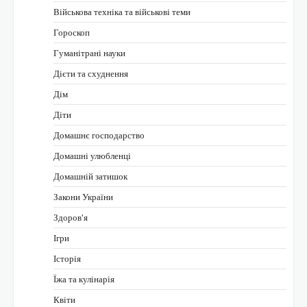
Військова техніка та військові теми
Гороскоп
Гуманітрані науки
Дієти та схуднення
Дім
Діти
Домашнє господарство
Домашні улюбленці
Домашній затишок
Закони України
Здоров'я
Ігри
Історія
Їжа та кулінарія
Квіти