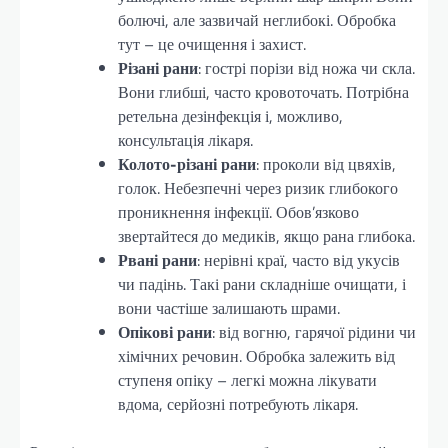
болючі, але зазвичай неглибокі. Обробка
тут – це очищення і захист.
Різані рани
: гострі порізи від ножа чи скла.
Вони глибші, часто кровоточать. Потрібна
ретельна дезінфекція і, можливо,
консультація лікаря.
Колото-різані рани
: проколи від цвяхів,
голок. Небезпечні через ризик глибокого
проникнення інфекції. Обов’язково
звертайтеся до медиків, якщо рана глибока.
Рвані рани
: нерівні краї, часто від укусів
чи падінь. Такі рани складніше очищати, і
вони частіше залишають шрами.
Опікові рани
: від вогню, гарячої рідини чи
хімічних речовин. Обробка залежить від
ступеня опіку – легкі можна лікувати
вдома, серйозні потребують лікаря.