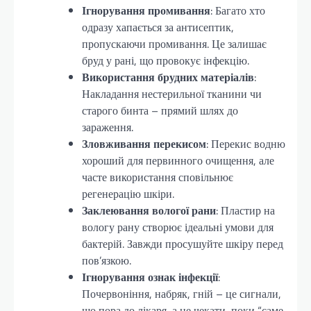
Ігнорування промивання
: Багато хто
одразу хапається за антисептик,
пропускаючи промивання. Це залишає
бруд у рані, що провокує інфекцію.
Використання брудних матеріалів
:
Накладання нестерильної тканини чи
старого бинта – прямий шлях до
зараження.
Зловживання перекисом
: Перекис водню
хороший для первинного очищення, але
часте використання сповільнює
регенерацію шкіри.
Заклеювання вологої рани
: Пластир на
вологу рану створює ідеальні умови для
бактерій. Завжди просушуйте шкіру перед
пов’язкою.
Ігнорування ознак інфекції
:
Почервоніння, набряк, гній – це сигнали,
що пора до лікаря, а не чекати, поки “саме