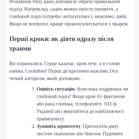
Розуміння типу рани допомагає обрати правильний
підхід. Наприклад, садно можна просто промити, а
глибокий поріз потребує антисептика і, можливо, швів.
Якщо не впевнені, краще проконсультуватися з лікарем.
Перші кроки: як діяти одразу після
травми
Ви поранилися. Серце калатає, кров тече, а в голові
паніка. Спокійно! Перші дії критично важливі. Ось
чіткий алгоритм, який допоможе:
Оцініть ситуацію
. Невелика подряпина чи
глибокий поріз? Якщо кров б’є фонтаном
або рана глибока, телефонуйте 103 (в
Україні) або звертайтеся до найближчого
травмпункту.
Зупиніть кровотечу
. Притисніть рану
чистою тканиною або бинтом. Підніміть