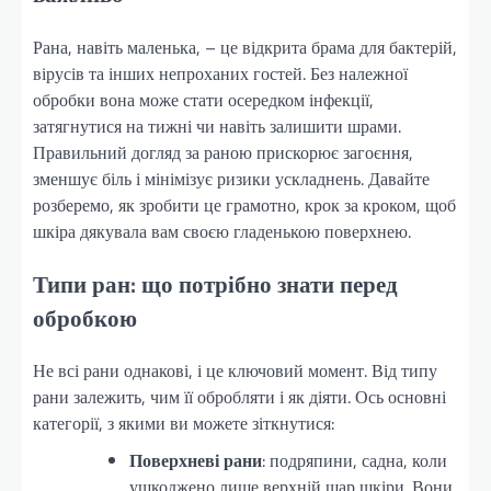
Рана, навіть маленька, – це відкрита брама для бактерій,
вірусів та інших непроханих гостей. Без належної
обробки вона може стати осередком інфекції,
затягнутися на тижні чи навіть залишити шрами.
Правильний догляд за раною прискорює загоєння,
зменшує біль і мінімізує ризики ускладнень. Давайте
розберемо, як зробити це грамотно, крок за кроком, щоб
шкіра дякувала вам своєю гладенькою поверхнею.
Типи ран: що потрібно знати перед
обробкою
Не всі рани однакові, і це ключовий момент. Від типу
рани залежить, чим її обробляти і як діяти. Ось основні
категорії, з якими ви можете зіткнутися:
Поверхневі рани
: подряпини, садна, коли
ушкоджено лише верхній шар шкіри. Вони