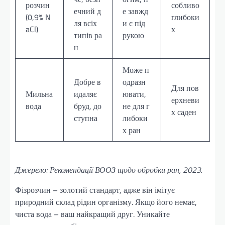
розчин
собливо
ечний д
е завжд
(0,9% N
глибоки
ля всіх
и є під
aCl)
х
типів ра
рукою
н
Може п
Добре в
одразн
Для пов
Мильна
идаляє
ювати,
ерхневи
вода
бруд, до
не для г
х саден
ступна
либоки
х ран
Джерело: Рекомендації ВООЗ щодо обробки ран, 2023.
Фізрозчин – золотий стандарт, адже він імітує
природний склад рідин організму. Якщо його немає,
чиста вода – ваш найкращий друг. Уникайте