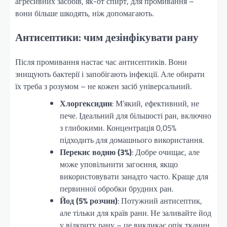
агресивних засобів, як-от спирт, для промивання –
вони більше шкодять, ніж допомагають.
Антисептики: чим дезінфікувати рану
Після промивання настає час антисептиків. Вони
знищують бактерії і запобігають інфекції. Але обирати
їх треба з розумом – не кожен засіб універсальний.
Хлоргексидин
: М’який, ефективний, не
пече. Ідеальний для більшості ран, включно
з глибокими. Концентрація 0,05%
підходить для домашнього використання.
Перекис водню (3%)
: Добре очищає, але
може уповільнити загоєння, якщо
використовувати занадто часто. Краще для
первинної обробки брудних ран.
Йод (5% розчин)
: Потужний антисептик,
але тільки для країв рани. Не заливайте йод
у відкриту рану – це викликає опік тканин.