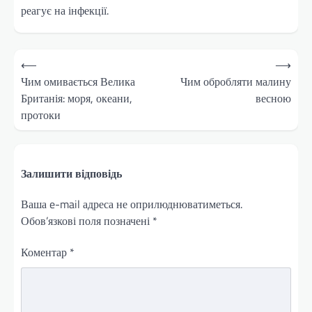
реагує на інфекції.
Навігація
⟵
⟶
записів
Чим омивається Велика
Чим обробляти малину
Британія: моря, океани,
весною
протоки
Залишити відповідь
Ваша e-mail адреса не оприлюднюватиметься.
Обов’язкові поля позначені
*
Коментар
*