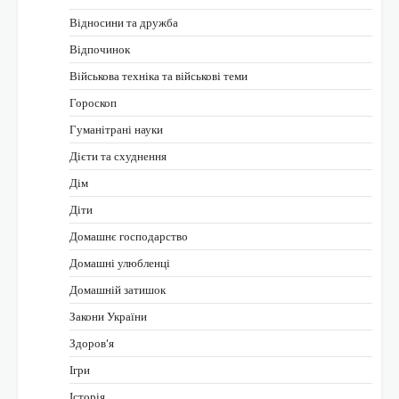
Відносини та дружба
Відпочинок
Військова техніка та військові теми
Гороскоп
Гуманітрані науки
Дієти та схуднення
Дім
Діти
Домашнє господарство
Домашні улюбленці
Домашній затишок
Закони України
Здоров'я
Ігри
Історія