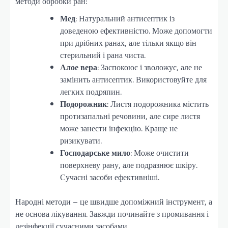
методи обробки ран:
Мед
: Натуральний антисептик із
доведеною ефективністю. Може допомогти
при дрібних ранах, але тільки якщо він
стерильний і рана чиста.
Алое вера
: Заспокоює і зволожує, але не
замінить антисептик. Використовуйте для
легких подряпин.
Подорожник
: Листя подорожника містить
протизапальні речовини, але сире листя
може занести інфекцію. Краще не
ризикувати.
Господарське мило
: Може очистити
поверхневу рану, але подразнює шкіру.
Сучасні засоби ефективніші.
Народні методи – це швидше допоміжний інструмент, а
не основа лікування. Завжди починайте з промивання і
дезінфекції сучасними засобами.