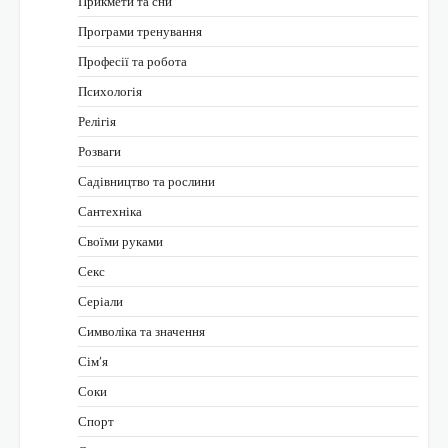
Прикмети та сни
Програми тренування
Професії та робота
Психологія
Релігія
Розваги
Садівництво та рослини
Сантехніка
Своїми руками
Секс
Серіали
Символіка та значення
Сім’я
Соки
Спорт