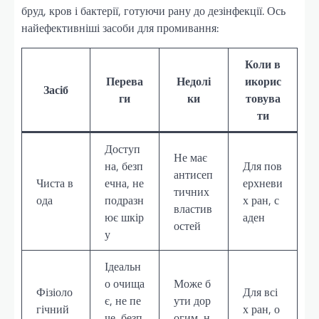
бруд, кров і бактерії, готуючи рану до дезінфекції. Ось
найефективніші засоби для промивання:
Коли в
Перева
Недолі
икорис
Засіб
ги
ки
товува
ти
Доступ
Не має
на, безп
Для пов
антисеп
Чиста в
ечна, не
ерхневи
тичних
ода
подразн
х ран, с
властив
ює шкір
аден
остей
у
Ідеальн
о очища
Може б
Фізіоло
Для всі
є, не пе
ути дор
гічний
х ран, о
че, безп
огим, н