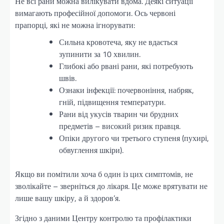
Не всі рани можна вилікувати вдома. Деякі ситуації
вимагають професійної допомоги. Ось червоні
прапорці, які не можна ігнорувати:
Сильна кровотеча, яку не вдається
зупинити за 10 хвилин.
Глибокі або рвані рани, які потребують
швів.
Ознаки інфекції: почервоніння, набряк,
гній, підвищення температури.
Рани від укусів тварин чи брудних
предметів – високий ризик правця.
Опіки другого чи третього ступеня (пухирі,
обвуглення шкіри).
Якщо ви помітили хоча б один із цих симптомів, не
зволікайте – зверніться до лікаря. Це може врятувати не
лише вашу шкіру, а й здоров’я.
Згідно з даними Центру контролю та профілактики