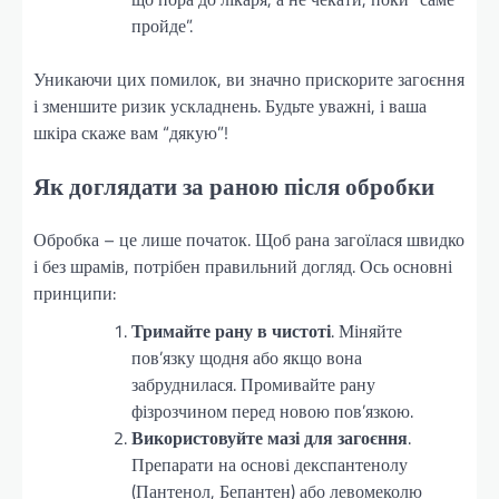
пройде”.
Уникаючи цих помилок, ви значно прискорите загоєння
і зменшите ризик ускладнень. Будьте уважні, і ваша
шкіра скаже вам “дякую”!
Як доглядати за раною після обробки
Обробка – це лише початок. Щоб рана загоїлася швидко
і без шрамів, потрібен правильний догляд. Ось основні
принципи:
Тримайте рану в чистоті
. Міняйте
пов’язку щодня або якщо вона
забруднилася. Промивайте рану
фізрозчином перед новою пов’язкою.
Використовуйте мазі для загоєння
.
Препарати на основі декспантенолу
(Пантенол, Бепантен) або левомеколю