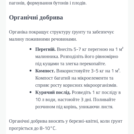
пагонів, формування бутонів і плодів.
Органічні добрива
Органіка покращує структуру ґрунту та забезпечує
малину поживними речовинами.
Перегній.
Внесіть 5-7 кг перегною на 1 м²
малинника. Розподіліть його рівномірно
під кущами та злегка перекопайте.
Компост.
Використовуйте 3-5 кг на 1 м².
Компост багатий на мікроелементи та
сприяє росту корисних мікроорганізмів.
Курячий послід.
Розведіть 1 кг посліду в
10 л води, настоюйте 3 дні. Поливайте
розчином під корінь, уникаючи листя.
Органічні добрива вносять у березні-квітні, коли ґрунт
прогріється до 8-10°C.