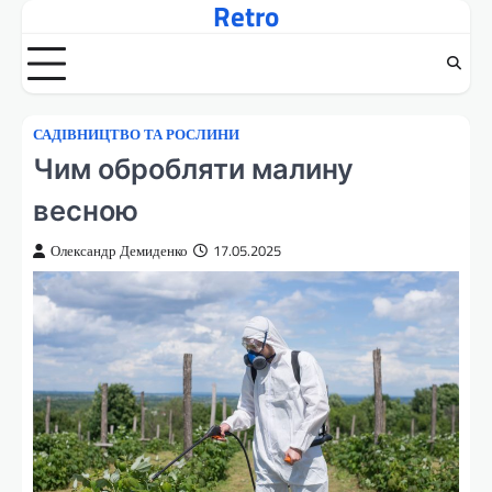
Retro
Перейти
до
вмісту
САДІВНИЦТВО ТА РОСЛИНИ
Чим обробляти малину
весною
Олександр Демиденко
17.05.2025