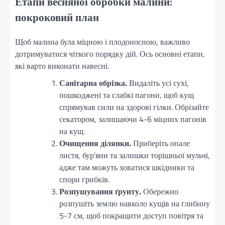
Етапи весняної обробки малини:
покроковий план
Щоб малина була міцною і плодоносною, важливо
дотримуватися чіткого порядку дій. Ось основні етапи,
які варто виконати навесні.
Санітарна обрізка.
Видаліть усі сухі,
пошкоджені та слабкі пагони, щоб кущ
спрямував сили на здорові гілки. Обрізайте
секатором, залишаючи 4-6 міцних пагонів
на кущ.
Очищення ділянки.
Приберіть опале
листя, бур’яни та залишки торішньої мульчі,
адже там можуть ховатися шкідники та
спори грибків.
Розпушування ґрунту.
Обережно
розпушіть землю навколо кущів на глибину
5-7 см, щоб покращити доступ повітря та