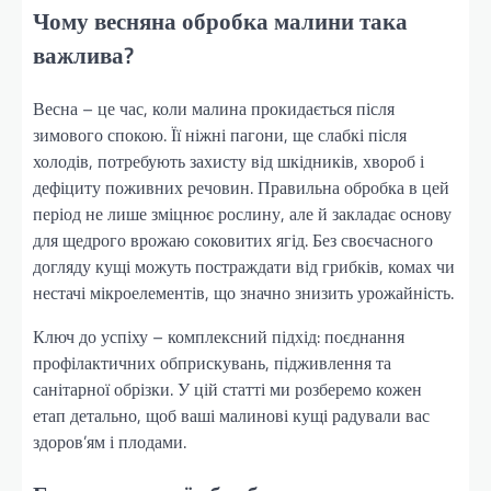
Чому весняна обробка малини така
важлива?
Весна – це час, коли малина прокидається після
зимового спокою. Її ніжні пагони, ще слабкі після
холодів, потребують захисту від шкідників, хвороб і
дефіциту поживних речовин. Правильна обробка в цей
період не лише зміцнює рослину, але й закладає основу
для щедрого врожаю соковитих ягід. Без своєчасного
догляду кущі можуть постраждати від грибків, комах чи
нестачі мікроелементів, що значно знизить урожайність.
Ключ до успіху – комплексний підхід: поєднання
профілактичних обприскувань, підживлення та
санітарної обрізки. У цій статті ми розберемо кожен
етап детально, щоб ваші малинові кущі радували вас
здоров’ям і плодами.