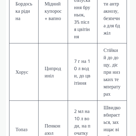
озпуска
Бордось
Мідний
ти антр
ння бру
ка ріди
купорос
акнозу,
ньок,
на
+ вапно
безпечн
3% післ
а для бд
я цвітін
жіл
ня
Стійки
й до до
7 г на 1
щу, діє
Ципрод
0 л вод
Хорус
при низ
иніл
и, до цв
ьких те
ітіння
мперату
рах
Швидко
2 мл на
вбираєт
10 л во
ься, зах
Пенкон
ди, на п
Топаз
ищає ві
азол
очатку