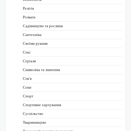
Релігія
Розваги
Садівництво та рослини
Сантехніка
Своїми руками
Секс
Серіали
Символіка та значення
Сім’я
Соки
Спорт
Спортивне харчування
Суспільство
Тваринництво