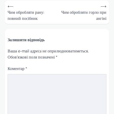
Навігація
⟵
⟶
записів
Чим обробляти рану:
Чим обробляти горло при
повний посібник
ангіні
Залишити відповідь
Ваша e-mail адреса не оприлюднюватиметься.
Обов’язкові поля позначені
*
Коментар
*