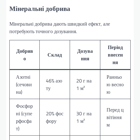
Мінеральні добрива
Мінеральні добрива дають швидкий ефект, але
потребують точного дозування.
Період
Добрив
Дозува
Склад
внесен
о
ння
ня
Азотні
Ранньо
46% азо
20 г на
(сечови
ю весно
ту
1 м²
на)
ю
Фосфор
Перед ц
ні (супе
20% фос
30 г на
вітіння
рфосфа
фору
1 м²
м
т)