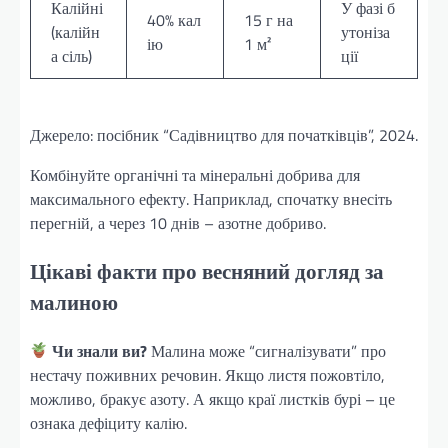
Калійні
У фазі б
40% кал
15 г на
(калійн
утоніза
ію
1 м²
а сіль)
ції
Джерело: посібник “Садівництво для початківців”, 2024.
Комбінуйте органічні та мінеральні добрива для
максимального ефекту. Наприклад, спочатку внесіть
перегній, а через 10 днів – азотне добриво.
Цікаві факти про весняний догляд за
малиною
Чи знали ви?
Малина може “сигналізувати” про
нестачу поживних речовин. Якщо листя пожовтіло,
можливо, бракує азоту. А якщо краї листків бурі – це
ознака дефіциту калію.