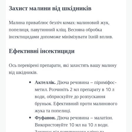
Захист малини від шкідників
Малина приваблює безліч комах: малиновий жук,
попелиця, павутинний кліщ. Весняна обробка
інсектицидами допоможе мінімізувати їхній вплив.
Ефективні інсектициди
Ось перевірені препарати, які захистять вашу малину
від шкідників.
Актеллік.
Діюча речовина – піриміфос-
метил. Розчиніть 2 мл препарату в 10 л
води, обприскуйте до розпускання
бруньок. Ефективний проти малинового
жука та попелиці.
Фуфанон.
Діюча речовина – малатіон.
Використовуйте 10 мл на 10 л води.
Захищає від павутинного кліща та