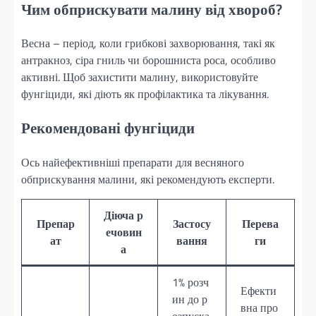
Чим обприскувати малину від хвороб?
Весна – період, коли грибкові захворювання, такі як
антракноз, сіра гниль чи борошниста роса, особливо
активні. Щоб захистити малину, використовуйте
фунгіциди, які діють як профілактика та лікування.
Рекомендовані фунгіциди
Ось найефективніші препарати для весняного
обприскування малини, які рекомендують експерти.
Діюча р
Препар
Застосу
Перева
ечовин
ат
вання
ги
а
1% розч
Ефекти
ин до р
вна про