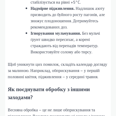
стабілізується на рівні +5°C.
Надмірне підживлення.
Надлишок азоту
призводить до буйного росту пагонів, але
знижує плодоношення. Дотримуйтесь
рекомендованих доз.
Ігнорування мульчування.
Без мульчі
ґрунт швидко пересихає, а корені
страждають від перепадів температур.
Використовуйте солому або тирсу.
Щоб уникнути цих помилок, складіть календар догляду
за малиною. Наприклад, обприскування – у першій
половині квітня, підживлення – у середині травня.
Як поєднувати обробку з іншими
заходами?
Весняна обробка – це не лише обприскування та
підживлення. Важливо поєднувати ці заходи з іншими