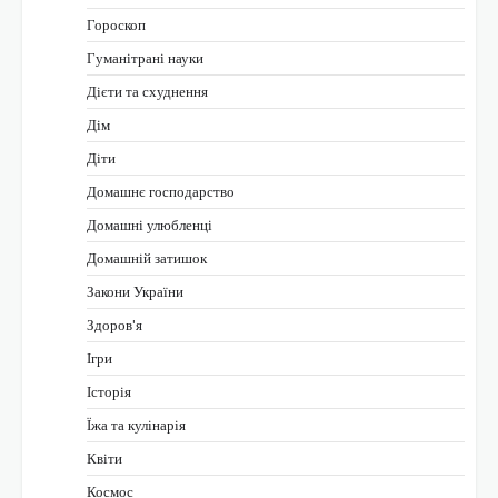
Гороскоп
Гуманітрані науки
Дієти та схуднення
Дім
Діти
Домашнє господарство
Домашні улюбленці
Домашній затишок
Закони України
Здоров'я
Ігри
Історія
Їжа та кулінарія
Квіти
Космос