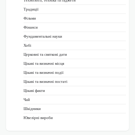
Технології, техніка та гаджети
Традиції
Фільми
Фінанси
Фундаментальні науки
Хобі
Церковні та святкові дати
Цікаві та визначні місця
Цікаві та визначні події
Цікаві та визначні постаті
Цікаві факти
Чай
Шкідники
Ювелірні вироби