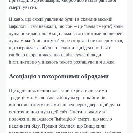
смерті уві сні.
Цікаво, що схожі уявлення були і в скандинавській
міфології. Там вважали, що сон – це “мала смерть”, коли
душа покидає тіло. Якщо ліжко стоїть ногами до дверей,
душа може “вислизнути” через портал і не повернутися,
що загрожує загибеллю людини. Ця ідея настільки
глибоко вкоренилася, що навіть сучасні люди
інстинктивно уникають такого розташування ліжка.
Асоціація з похоронними обрядами
Ще одне пояснення пов’язане з християнськими
традиціями. У слов’янській культурі покійників
виносили з дому ногами вперед через двері, щоб душа
остаточно покинула цей світ. Спати в такому ж
положенні вважалося “імітацією” смерті, що могло
накликати біду. Предки боялися, що Вищі сили