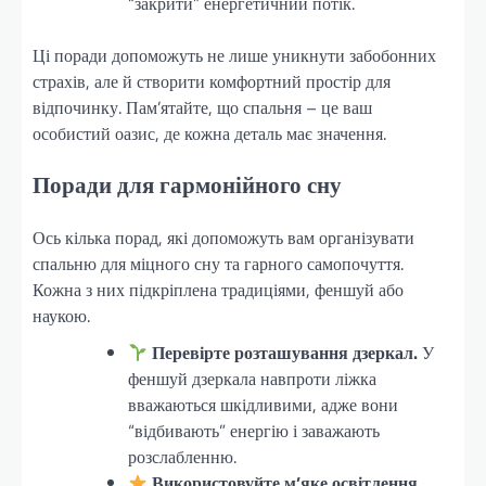
“закрити” енергетичний потік.
Ці поради допоможуть не лише уникнути забобонних
страхів, але й створити комфортний простір для
відпочинку. Пам’ятайте, що спальня – це ваш
особистий оазис, де кожна деталь має значення.
Поради для гармонійного сну
Ось кілька порад, які допоможуть вам організувати
спальню для міцного сну та гарного самопочуття.
Кожна з них підкріплена традиціями, феншуй або
наукою.
Перевірте розташування дзеркал.
У
феншуй дзеркала навпроти ліжка
вважаються шкідливими, адже вони
“відбивають” енергію і заважають
розслабленню.
Використовуйте м’яке освітлення.