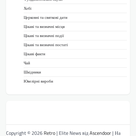
Хобі
Церковні та святкові дати
Цікаві та визначні місця
Цікаві та визначні події
Цікаві та визначні постаті
Цікаві факти
Чай
Шкідники
Ювелірні вироби
Copyright © 2026
Retro
| Elite News від
Ascendoor
| На