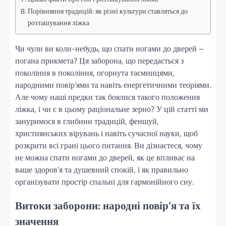
Порівняння традицій: як різні культури ставляться до
розташування ліжка
Чи чули ви коли-небудь, що спати ногами до дверей –
погана прикмета? Ця заборона, що передається з
покоління в покоління, огорнута таємницями,
народними повір’ями та навіть енергетичними теоріями.
Але чому наші предки так боялися такого положення
ліжка, і чи є в цьому раціональне зерно? У цій статті ми
зануримося в глибини традицій, феншуй,
християнських вірувань і навіть сучасної науки, щоб
розкрити всі грані цього питання. Ви дізнаєтеся, чому
не можна спати ногами до дверей, як це впливає на
ваше здоров’я та душевний спокій, і як правильно
організувати простір спальні для гармонійного сну.
Витоки заборони: народні повір’я та їх
значення