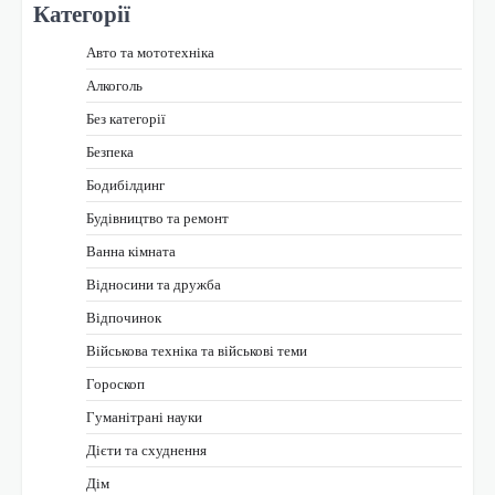
Категорії
Авто та мототехніка
Алкоголь
Без категорії
Безпека
Бодибілдинг
Будівництво та ремонт
Ванна кімната
Відносини та дружба
Відпочинок
Військова техніка та військові теми
Гороскоп
Гуманітрані науки
Дієти та схуднення
Дім