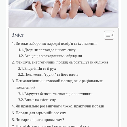
Зміст
Витоки заборони: народні повір’я та їх значення
Двері як портал до іншого світу
Асоціація з похоронними обрядами
Феншуй: енергетичний погляд на розташування ліжка
Енергія Ци та її рух
Положення “труни” та його вплив
Психологічний і науковий погляд: чи є раціональне
пояснення?
Відчуття безпеки та еволюційні інстинкти
Вплив на якість сну
Як правильно розташувати ліжко: практичні поради
Поради для гармонійного сну
Чи варто вірити прикметам?
Цікаві факти про сон і розташування ліжка