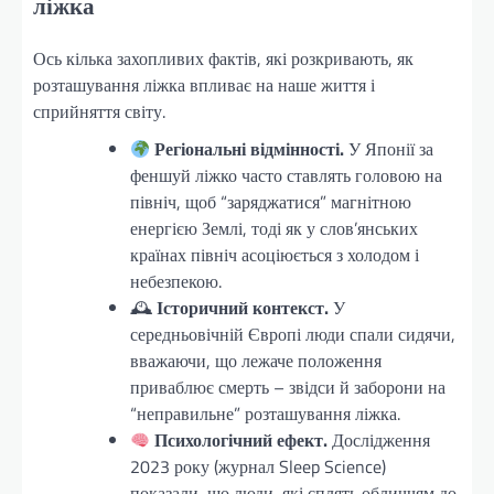
ліжка
Ось кілька захопливих фактів, які розкривають, як
розташування ліжка впливає на наше життя і
сприйняття світу.
Регіональні відмінності.
У Японії за
феншуй ліжко часто ставлять головою на
північ, щоб “заряджатися” магнітною
енергією Землі, тоді як у слов’янських
країнах північ асоціюється з холодом і
небезпекою.
🕰
Історичний контекст.
У
середньовічній Європі люди спали сидячи,
вважаючи, що лежаче положення
приваблює смерть – звідси й заборони на
“неправильне” розташування ліжка.
Психологічний ефект.
Дослідження
2023 року (журнал Sleep Science)
показали, що люди, які сплять обличчям до