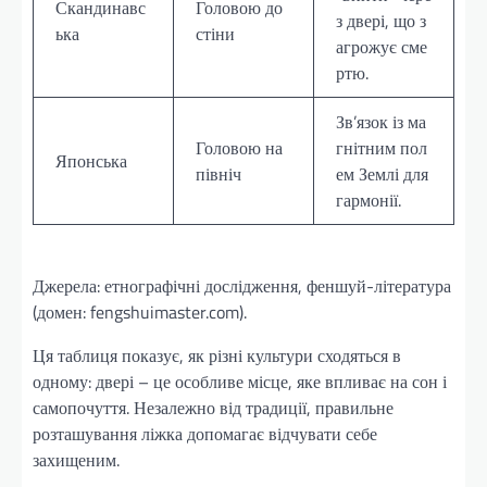
Скандинавс
Головою до
з двері, що з
ька
стіни
агрожує сме
ртю.
Зв’язок із ма
Головою на
гнітним пол
Японська
північ
ем Землі для
гармонії.
Джерела: етнографічні дослідження, феншуй-література
(домен: fengshuimaster.com).
Ця таблиця показує, як різні культури сходяться в
одному: двері – це особливе місце, яке впливає на сон і
самопочуття. Незалежно від традиції, правильне
розташування ліжка допомагає відчувати себе
захищеним.