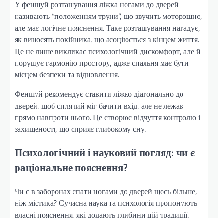
У феншуй розташування ліжка ногами до дверей
називають “положенням труни”, що звучить моторошно,
але має логічне пояснення. Таке розташування нагадує,
як виносять покійника, що асоціюється з кінцем життя.
Це не лише викликає психологічний дискомфорт, але й
порушує гармонію простору, адже спальня має бути
місцем безпеки та відновлення.
Феншуй рекомендує ставити ліжко діагонально до
дверей, щоб сплячий міг бачити вхід, але не лежав
прямо навпроти нього. Це створює відчуття контролю і
захищеності, що сприяє глибокому сну.
Психологічний і науковий погляд: чи є
раціональне пояснення?
Чи є в заборонах спати ногами до дверей щось більше,
ніж містика? Сучасна наука та психологія пропонують
власні пояснення, які додають глибини цій традиції.