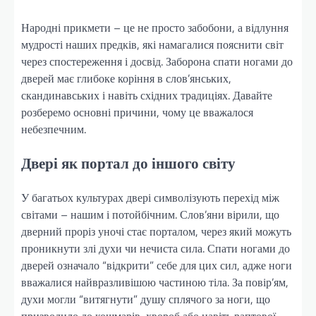
Народні прикмети – це не просто забобони, а відлуння
мудрості наших предків, які намагалися пояснити світ
через спостереження і досвід. Заборона спати ногами до
дверей має глибоке коріння в слов’янських,
скандинавських і навіть східних традиціях. Давайте
розберемо основні причини, чому це вважалося
небезпечним.
Двері як портал до іншого світу
У багатьох культурах двері символізують перехід між
світами – нашим і потойбічним. Слов’яни вірили, що
дверний проріз уночі стає порталом, через який можуть
проникнути злі духи чи нечиста сила. Спати ногами до
дверей означало “відкрити” себе для цих сил, адже ноги
вважалися найвразливішою частиною тіла. За повір’ям,
духи могли “витягнути” душу сплячого за ноги, що
призводило до кошмарів, хвороб або навіть раптової