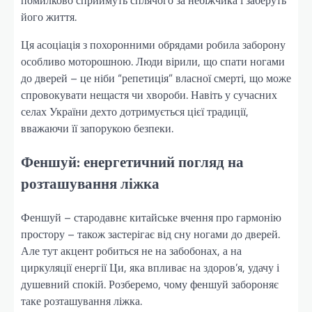
помилково сприймуть сплячого за небіжчика і заберуть
його життя.
Ця асоціація з похоронними обрядами робила заборону
особливо моторошною. Люди вірили, що спати ногами
до дверей – це ніби “репетиція” власної смерті, що може
спровокувати нещастя чи хвороби. Навіть у сучасних
селах України дехто дотримується цієї традиції,
вважаючи її запорукою безпеки.
Феншуй: енергетичний погляд на
розташування ліжка
Феншуй – стародавнє китайське вчення про гармонію
простору – також застерігає від сну ногами до дверей.
Але тут акцент робиться не на забобонах, а на
циркуляції енергії Ци, яка впливає на здоров’я, удачу і
душевний спокій. Розберемо, чому феншуй забороняє
таке розташування ліжка.