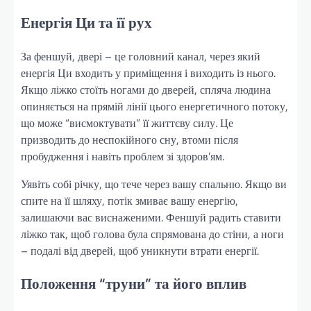
Енергія Ци та її рух
За феншуй, двері – це головний канал, через який
енергія Ци входить у приміщення і виходить із нього.
Якщо ліжко стоїть ногами до дверей, спляча людина
опиняється на прямій лінії цього енергетичного потоку,
що може “висмоктувати” її життєву силу. Це
призводить до неспокійного сну, втоми після
пробудження і навіть проблем зі здоров’ям.
Уявіть собі річку, що тече через вашу спальню. Якщо ви
спите на її шляху, потік змиває вашу енергію,
залишаючи вас виснаженими. Феншуй радить ставити
ліжко так, щоб голова була спрямована до стіни, а ноги
– подалі від дверей, щоб уникнути втрати енергії.
Положення “труни” та його вплив