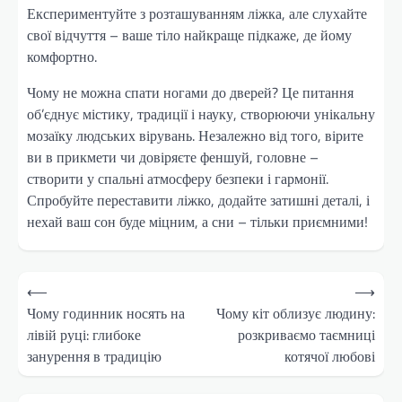
Експериментуйте з розташуванням ліжка, але слухайте
свої відчуття – ваше тіло найкраще підкаже, де йому
комфортно.
Чому не можна спати ногами до дверей? Це питання
об’єднує містику, традиції і науку, створюючи унікальну
мозаїку людських вірувань. Незалежно від того, вірите
ви в прикмети чи довіряєте феншуй, головне –
створити у спальні атмосферу безпеки і гармонії.
Спробуйте переставити ліжко, додайте затишні деталі, і
нехай ваш сон буде міцним, а сни – тільки приємними!
Навігація
⟵
⟶
записів
Чому годинник носять на
Чому кіт облизує людину:
лівій руці: глибоке
розкриваємо таємниці
занурення в традицію
котячої любові