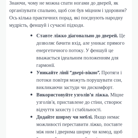
Знаючи, чому не можна спати ногами до дверей, як
організувати спальню, щоб сон був міцним і здоровим?
Ось кілька практичних порад, які поєднують народну
мудрість, феншуй і сучасні підходи.
Ставте ліжко діагонально до дверей.
Це
дозволяє бачити вхід, але уникає прямого
енергетичного потоку. У феншуй це
вважається ідеальним положенням для
гармонії.
Уникайте лінії “двері-вікно”.
Протяги і
потоки повітря можуть порушувати сон,
викликаючи застуди чи дискомфорт.
Використовуйте узголів’я ліжка.
Міцне
узголів’я, приставлене до стіни, створює
відчуття захисту і стабільності.
Додайте ширму чи меблі.
Якщо немає
можливості переставити ліжко, поставте
між ним і дверима ширму чи комод, щоб