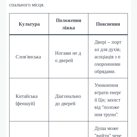
спального місця.
Положення
Культура
Пояснення
ліжка
Двері – порт
ал для духів;
Ногами не д
Слов’янська
асоціація з п
о дверей
охоронними
обрядами.
Уникнення
втрати енерг
Китайська
Діагонально
ії Ци; захист
(феншуй)
до дверей
від “положе
ння труни”.
Душа може
“вийти” чере