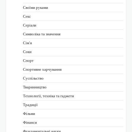
Своїми руками
Секс
Серіали
Символіка та значення
Сім’я
Соки
Спорт
Спортивне харчування
Суспільство
Тваринництво
Технології, техніка та гаджети
Традиції
Фільми
Фінанси
Фундаментальні науки