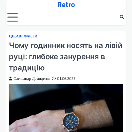
Retro
Перейти
до
вмісту
ЦІКАВІ ФАКТИ
Чому годинник носять на лівій
руці: глибоке занурення в
традицію
Олександр Демиденко
01.06.2025