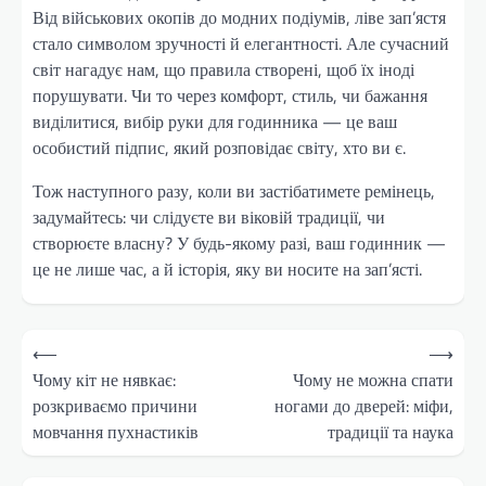
Від військових окопів до модних подіумів, ліве зап’ястя
стало символом зручності й елегантності. Але сучасний
світ нагадує нам, що правила створені, щоб їх іноді
порушувати. Чи то через комфорт, стиль, чи бажання
виділитися, вибір руки для годинника — це ваш
особистий підпис, який розповідає світу, хто ви є.
Тож наступного разу, коли ви застібатимете ремінець,
задумайтесь: чи слідуєте ви віковій традиції, чи
створюєте власну? У будь-якому разі, ваш годинник —
це не лише час, а й історія, яку ви носите на зап’ясті.
Навігація
⟵
⟶
записів
Чому кіт не нявкає:
Чому не можна спати
розкриваємо причини
ногами до дверей: міфи,
мовчання пухнастиків
традиції та наука