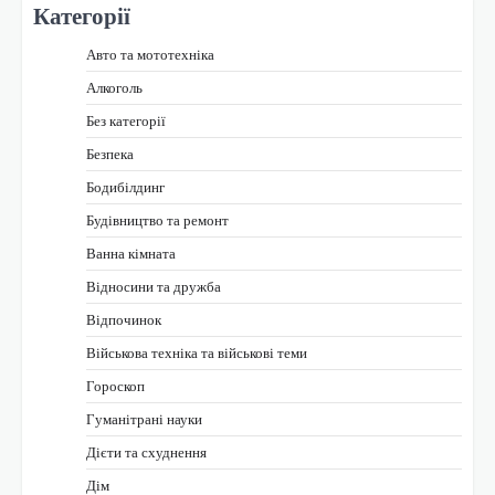
Категорії
Авто та мототехніка
Алкоголь
Без категорії
Безпека
Бодибілдинг
Будівництво та ремонт
Ванна кімната
Відносини та дружба
Відпочинок
Військова техніка та військові теми
Гороскоп
Гуманітрані науки
Дієти та схуднення
Дім