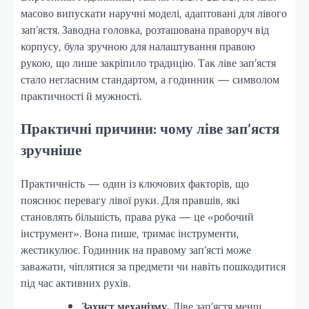
масово випускати наручні моделі, адаптовані для лівого
зап’ястя. Заводна головка, розташована праворуч від
корпусу, була зручною для налаштування правою
рукою, що лише закріпило традицію. Так ліве зап’ястя
стало негласним стандартом, а годинник — символом
практичності й мужності.
Практичні причини: чому ліве зап’ястя
зручніше
Практичність — один із ключових факторів, що
пояснює перевагу лівої руки. Для правшів, які
становлять більшість, права рука — це «робочий
інструмент». Вона пише, тримає інструменти,
жестикулює. Годинник на правому зап’ясті може
заважати, чіплятися за предмети чи навіть пошкодитися
під час активних рухів.
Захист механізму.
Ліве зап’ястя менш