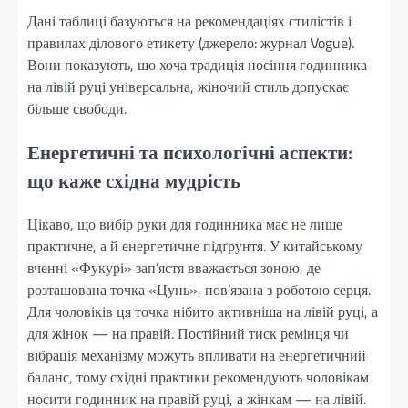
Дані таблиці базуються на рекомендаціях стилістів і
правилах ділового етикету (джерело: журнал Vogue).
Вони показують, що хоча традиція носіння годинника
на лівій руці універсальна, жіночий стиль допускає
більше свободи.
Енергетичні та психологічні аспекти:
що каже східна мудрість
Цікаво, що вибір руки для годинника має не лише
практичне, а й енергетичне підґрунтя. У китайському
вченні «Фукурі» зап’ястя вважається зоною, де
розташована точка «Цунь», пов’язана з роботою серця.
Для чоловіків ця точка нібито активніша на лівій руці, а
для жінок — на правій. Постійний тиск ремінця чи
вібрація механізму можуть впливати на енергетичний
баланс, тому східні практики рекомендують чоловікам
носити годинник на правій руці, а жінкам — на лівій.