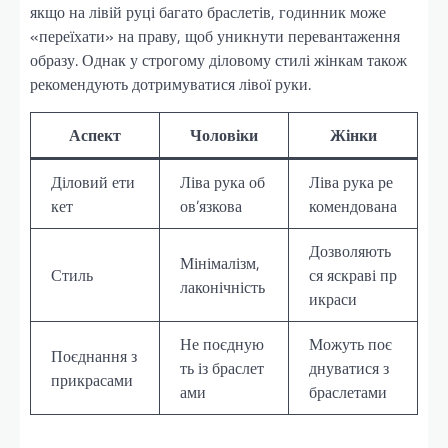
якщо на лівій руці багато браслетів, годинник може
«переїхати» на праву, щоб уникнути перевантаження
образу. Однак у строгому діловому стилі жінкам також
рекомендують дотримуватися лівої руки.
Аспект
Чоловіки
Жінки
Діловий ети
Ліва рука об
Ліва рука ре
кет
ов’язкова
комендована
Дозволяють
Мінімалізм,
Стиль
ся яскраві пр
лаконічність
икраси
Не поєдную
Можуть поє
Поєднання з
ть із браслет
днуватися з
прикрасами
ами
браслетами