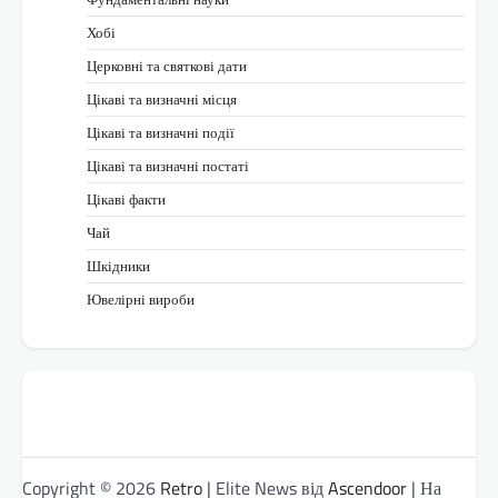
Хобі
Церковні та святкові дати
Цікаві та визначні місця
Цікаві та визначні події
Цікаві та визначні постаті
Цікаві факти
Чай
Шкідники
Ювелірні вироби
Copyright © 2026
Retro
| Elite News від
Ascendoor
| На