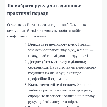
Як вибрати руку для годинника:
практичні поради
Отже, на якій руці носити годинник? Ось кілька
рекомендацій, які допоможуть зробити вибір
комфортним і стильним:
Враховуйте домінуючу руку.
Правші
зазвичай обирають ліву руку, а лівші —
праву, щоб мінімізувати незручності.
Дотримуйтесь етикету в діловому
середовищі.
На зустрічах чи переговорах
годинник на лівій руці виглядає
професійно й стримано.
Експериментуйте зі стилем.
Якщо ви
любите браслети чи масивні прикраси,
спробуйте перенести годинник на праву
руку, щоб збалансувати образ.