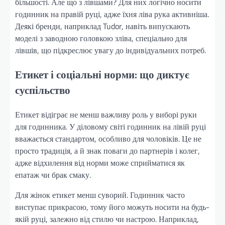
більшості. Але що з лівшами? Для них логічно носити
годинник на правій руці, адже їхня ліва рука активніша.
Деякі бренди, наприклад Tudor, навіть випускають
моделі з заводною головкою зліва, спеціально для
лівшів, що підкреслює увагу до індивідуальних потреб.
Етикет і соціальні норми: що диктує
суспільство
Етикет відіграє не менш важливу роль у виборі руки
для годинника. У діловому світі годинник на лівій руці
вважається стандартом, особливо для чоловіків. Це не
просто традиція, а й знак поваги до партнерів і колег,
адже відхилення від норми може сприйматися як
епатаж чи брак смаку.
Для жінок етикет менш суворий. Годинник часто
виступає прикрасою, тому його можуть носити на будь-
якій руці, залежно від стилю чи настрою. Наприклад,