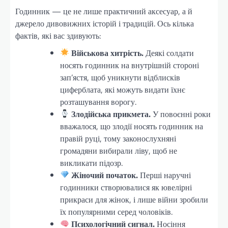
Годинник — це не лише практичний аксесуар, а й
джерело дивовижних історій і традицій. Ось кілька
фактів, які вас здивують:
Військова хитрість.
Деякі солдати
носять годинник на внутрішній стороні
зап’ястя, щоб уникнути відблисків
циферблата, які можуть видати їхнє
розташування ворогу.
Злодійська прикмета.
У повоєнні роки
вважалося, що злодії носять годинник на
правій руці, тому законослухняні
громадяни вибирали ліву, щоб не
викликати підозр.
Жіночий початок.
Перші наручні
годинники створювалися як ювелірні
прикраси для жінок, і лише війни зробили
їх популярними серед чоловіків.
Психологічний сигнал.
Носіння