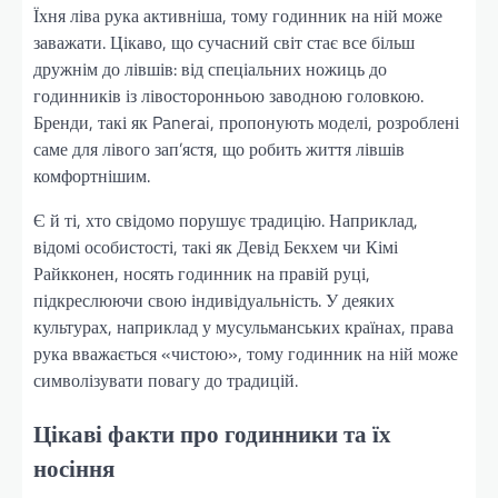
Їхня ліва рука активніша, тому годинник на ній може
заважати. Цікаво, що сучасний світ стає все більш
дружнім до лівшів: від спеціальних ножиць до
годинників із лівосторонньою заводною головкою.
Бренди, такі як Panerai, пропонують моделі, розроблені
саме для лівого зап’ястя, що робить життя лівшів
комфортнішим.
Є й ті, хто свідомо порушує традицію. Наприклад,
відомі особистості, такі як Девід Бекхем чи Кімі
Райкконен, носять годинник на правій руці,
підкреслюючи свою індивідуальність. У деяких
культурах, наприклад у мусульманських країнах, права
рука вважається «чистою», тому годинник на ній може
символізувати повагу до традицій.
Цікаві факти про годинники та їх
носіння