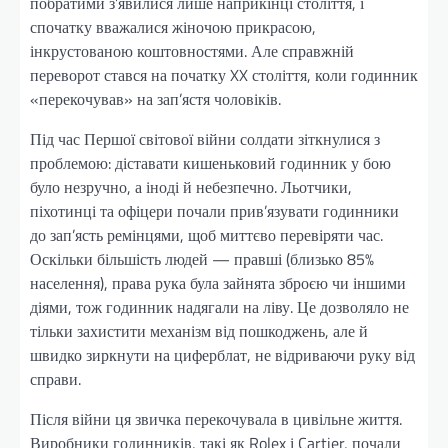
побратими з’явилися лише наприкінці століття, і
спочатку вважалися жіночою прикрасою,
інкрустованою коштовностями. Але справжній
переворот стався на початку XX століття, коли годинник
«перекочував» на зап’ястя чоловіків.
Під час Першої світової війни солдати зіткнулися з
проблемою: діставати кишеньковий годинник у бою
було незручно, а іноді й небезпечно. Льотчики,
піхотинці та офіцери почали прив’язувати годинники
до зап’ясть ремінцями, щоб миттєво перевіряти час.
Оскільки більшість людей — правші (близько 85%
населення), права рука була зайнята зброєю чи іншими
діями, тож годинник надягали на ліву. Це дозволяло не
тільки захистити механізм від пошкоджень, але й
швидко зиркнути на циферблат, не відриваючи руку від
справи.
Після війни ця звичка перекочувала в цивільне життя.
Виробники годинників, такі як Rolex і Cartier, почали