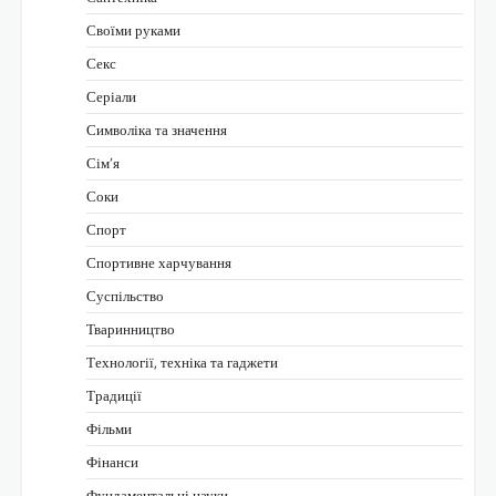
Своїми руками
Секс
Серіали
Символіка та значення
Сім’я
Соки
Спорт
Спортивне харчування
Суспільство
Тваринництво
Технології, техніка та гаджети
Традиції
Фільми
Фінанси
Фундаментальні науки