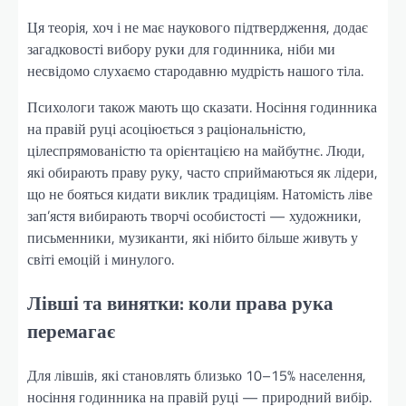
Ця теорія, хоч і не має наукового підтвердження, додає
загадковості вибору руки для годинника, ніби ми
несвідомо слухаємо стародавню мудрість нашого тіла.
Психологи також мають що сказати. Носіння годинника
на правій руці асоціюється з раціональністю,
цілеспрямованістю та орієнтацією на майбутнє. Люди,
які обирають праву руку, часто сприймаються як лідери,
що не бояться кидати виклик традиціям. Натомість ліве
зап’ястя вибирають творчі особистості — художники,
письменники, музиканти, які нібито більше живуть у
світі емоцій і минулого.
Лівші та винятки: коли права рука
перемагає
Для лівшів, які становлять близько 10–15% населення,
носіння годинника на правій руці — природний вибір.