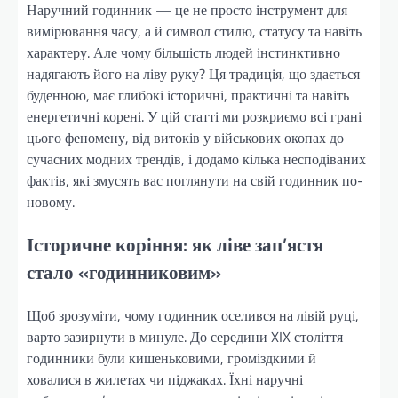
Наручний годинник — це не просто інструмент для
вимірювання часу, а й символ стилю, статусу та навіть
характеру. Але чому більшість людей інстинктивно
надягають його на ліву руку? Ця традиція, що здається
буденною, має глибокі історичні, практичні та навіть
енергетичні корені. У цій статті ми розкриємо всі грані
цього феномену, від витоків у військових окопах до
сучасних модних трендів, і додамо кілька несподіваних
фактів, які змусять вас поглянути на свій годинник по-
новому.
Історичне коріння: як ліве зап’ястя
стало «годинниковим»
Щоб зрозуміти, чому годинник оселився на лівій руці,
варто зазирнути в минуле. До середини XIX століття
годинники були кишеньковими, громіздкими й
ховалися в жилетах чи піджаках. Їхні наручні