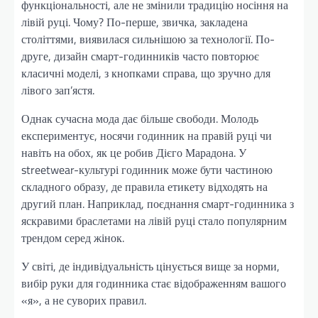
функціональності, але не змінили традицію носіння на
лівій руці. Чому? По-перше, звичка, закладена
століттями, виявилася сильнішою за технології. По-
друге, дизайн смарт-годинників часто повторює
класичні моделі, з кнопками справа, що зручно для
лівого зап’ястя.
Однак сучасна мода дає більше свободи. Молодь
експериментує, носячи годинник на правій руці чи
навіть на обох, як це робив Дієго Марадона. У
streetwear-культурі годинник може бути частиною
складного образу, де правила етикету відходять на
другий план. Наприклад, поєднання смарт-годинника з
яскравими браслетами на лівій руці стало популярним
трендом серед жінок.
У світі, де індивідуальність цінується вище за норми,
вибір руки для годинника стає відображенням вашого
«я», а не суворих правил.