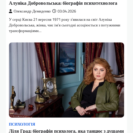
Алуніка Добровольська: біографія психотехнолога
Олександр Демиденко
03.04.2026
У серці Києва 21 вересня 1971 року з’явилася на світ Алуніка
Добровольська, жінка, чиє ім’я сьогодні асоціюється з потужними
трансформаціями…
ПСИХОЛОГІЯ
Ліля Град: біографія психолога, яка танцює з душами