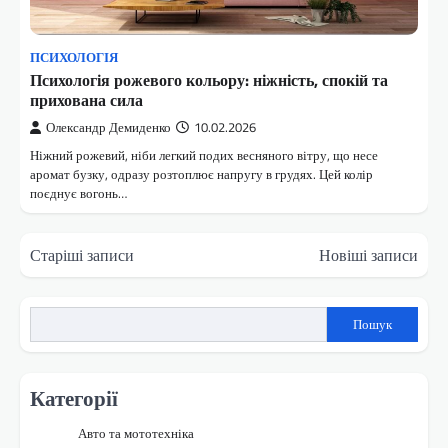
ПСИХОЛОГІЯ
Психологія рожевого кольору: ніжність, спокій та
прихована сила
Олександр Демиденко
10.02.2026
Ніжний рожевий, ніби легкий подих весняного вітру, що несе
аромат бузку, одразу розтоплює напругу в грудях. Цей колір
поєднує вогонь…
Навігація
Старіші записи
Новіші записи
за
записами
Пошук
Категорії
Авто та мототехніка