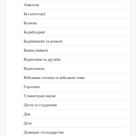
Алкоголь
Без категорії
Безпека
Бодибілдинг
Будівництво та ремонт
Ванна кімната
Відносини та дружба
Відпочинок
Військова техніка та військові теми
Гороскоп
Гуманітрані науки
Дієти та схуднення
Дім
Діти
Домашнє господарство