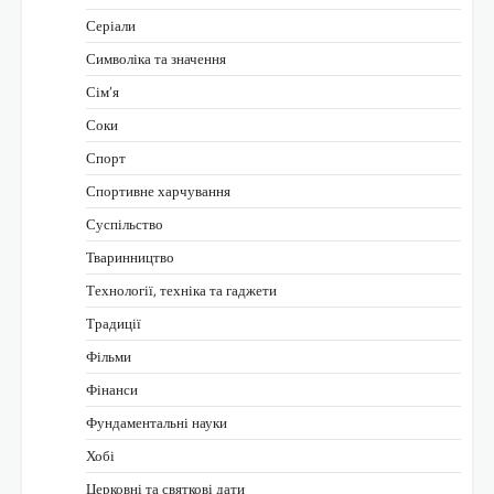
Серіали
Символіка та значення
Сім’я
Соки
Спорт
Спортивне харчування
Суспільство
Тваринництво
Технології, техніка та гаджети
Традиції
Фільми
Фінанси
Фундаментальні науки
Хобі
Церковні та святкові дати