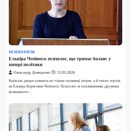
ПСИХОЛОГІЯ
Ельвіра Чепінога: психолог, що тримає баланс у
вихорі політики
Олександр Демиденко
12.03.2026
Київські двори ховають не тільки таємниці інтриг, а й тихих героїв,
як Ельвіра Борисівна Чепінога. Психолог за покликанням, дружина
колишнього…