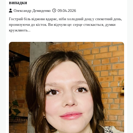
випадки
Олександр Демиденко
09.04.2026
Гострий біль відмови вдаряє, ніби холодний дощ у спекотний день,
пронизуючи до кісток. Ви відчули це: серце стискається, думки
кружляють…