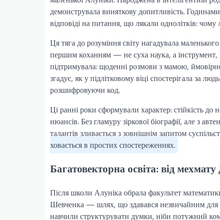
демонструвала виняткову допитливість. Годинами 
відповіді на питання, що лякали однолітків: чом
Ця тяга до розуміння світу нагадувала маленького
першим коханням — не суха наука, а інструмент, 
підтримувала: щоденні розмови з мамою, ймовірно,
згадує, як у підлітковому віці спостерігала за лю
розшифровуючи код.
Ці ранні роки сформували характер: стійкість до 
нюансів. Без гламуру зіркової біографії, але з ав
талантів зливається з зовнішнім запитом суспільс
ховається в простих спостереженнях.
Багатовекторна освіта: від мехмату 
Після школи Алуніка обрала факультет математики
Шевченка — шлях, що здавався незвичайним для 
навчили структурувати думки, ніби потужний ком