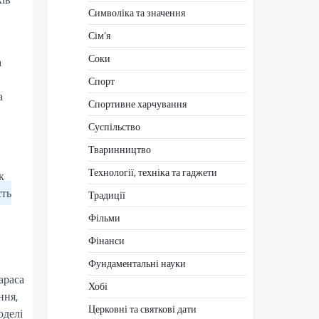
Символіка та значення
Сім’я
Соки
а
Спорт
а
Спортивне харчування
Суспільство
Тваринництво
Технології, техніка та гаджети
к
сть
Традиції
Фільми
Фінанси
Фундаментальні науки
араса
Хобі
ння,
Церковні та святкові дати
оделі