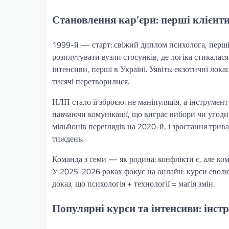
Становлення кар’єри: перші клієнт
1999-й — старт: свіжий диплом психолога, перші
розплутувати вузли стосунків, де логіка стикалас
інтенсиви, перші в Україні. Уявіть: екзотичні лок
тисячі перетворилися.
НЛП стало її зброєю: не маніпуляція, а інструмент
навчаючи комунікації, що виграє вибори чи угоди
мільйонів переглядів на 2020-й, і зростання трива
тиждень.
Команда з семи — як родина: конфлікти є, але ком
У 2025-2026 роках фокус на онлайн: курси еволюц
доказ, що психологія + технології = магія змін.
Популярні курси та інтенсиви: інс