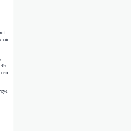
зні
країн
,
 35
и на
сує.