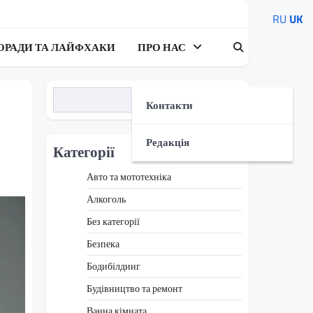
RU
UK
ОРАДИ ТА ЛАЙФХАКИ
ПРО НАС
Пошук
Контакти
Редакція
Категорії
Авто та мототехніка
Алкоголь
Без категорії
Безпека
Бодибілдинг
Будівництво та ремонт
Ванна кімната