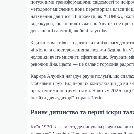
потужними трансформаціями свідомості та нейро
методолог мислення, вона перетворила власний ш
натхнення для тисяч. Її проекти, як ALUNIKA, охо
відеокурси, що змінюють життя. Алуніка не прос
досягненні гармонії, любові та успіху.
З дитинства київська дівчинка вирізнялася допит
чіткістю, а спостереження за людьми будили інтуїц
чоловіки вчать мислити ефективніше, будувати міц
революційна: щастя — це баланс гормонів радост
Кар’єра Алуніки нагадує рвуче полум’я, що спала
глобальний рух. Від перших консультацій до виї
практичними інструментами. Навіть у 2026 році 
інсайти для аудиторії, спраглаї змін.
Раннє дитинство та перші іскри тал
Київ 1970-х — місто, де панувала радянська дис
маленької Алуніки. Народжена в інтелігентній ро