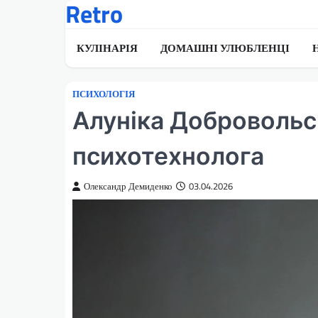
Retro
Перейти
до
вмісту
КУЛІНАРІЯ
ДОМАШНІ УЛЮБЛЕНЦІ
ПСИХОЛОГІЯ
Алуніка Добровольсь
психотехнолога
Олександр Демиденко
03.04.2026