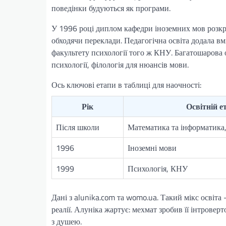
поведінки будуються як програми.
У 1996 році диплом кафедри іноземних мов розкри
обходячи переклади. Педагогічна освіта додала в
факультету психології того ж КНУ. Багатошарова о
психології, філологія для нюансів мови.
Ось ключові етапи в таблиці для наочності:
Рік
Освітній е
Після школи
Математика та інформатика
1996
Іноземні мови
1999
Психологія, КНУ
Дані з alunika.com та womo.ua. Такий мікс освіта 
реалії. Алуніка жартує: мехмат зробив її інтрове
з душею.