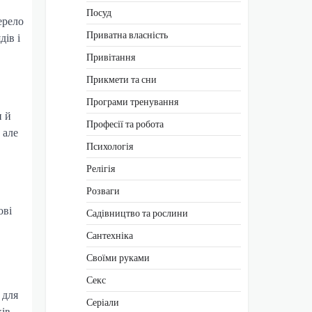
Посуд
ерело
Приватна власність
дів і
Привітання
Прикмети та сни
Програми тренування
и й
Професії та робота
 але
Психологія
Релігія
Розваги
ові
Садівництво та рослини
Сантехніка
Своїми руками
Секс
 для
Серіали
ків