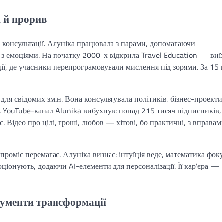
и й прорив
 консультації. Алуніка працювала з парами, допомагаючи
я з емоціями. На початку 2000-х відкрила Travel Education — виї
ації, де учасники перепрограмовували мислення під зорями. За 15 
 для свідомих змін. Вона консультувала політиків, бізнес-проекти
. YouTube-канал Alunika вибухнув: понад 215 тисяч підписників,
є. Відео про цілі, гроші, любов — хітові, бо практичні, з вправам
проміс перемагає. Алуніка визнає: інтуїція веде, математика фоку
іонують, додаючи AI-елементи для персоналізації. Її кар’єра —
трументи трансформації