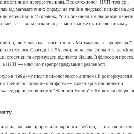
лінгвістичним програмуванням. Психотехнолог, НЛП-тренер і
лях від математичних формул до глибин людської психіки на дж
пили інтенсиви в 15 країнах, YouTube-канал з мільйонами перегля
то навчає — вона розкриває, як мозок може стати союзником у
ливістю, що межувала з жагою знань. Математика зачаровувала її
ію психолога. Сьогодні, у 54 роки, вона веде спільноту, де жінк
ні стосунки та отримувати від життя більше. Її філософія проста,
і, а НЛП — ключ до перепрограмування реальності.
хнуло в 1999-му після психологічного диплома й розгорнулося в
зних тренінгів і онлайн-платформ — кожен крок наповнений
її календар переповнений: “Жіночий Вплив” у Кишиневі обіцяє н
анту
ципліна, але вже проростали паростки свободи, — став колискою
дині, де книги й розмови були повсякденністю, вона з перших ро