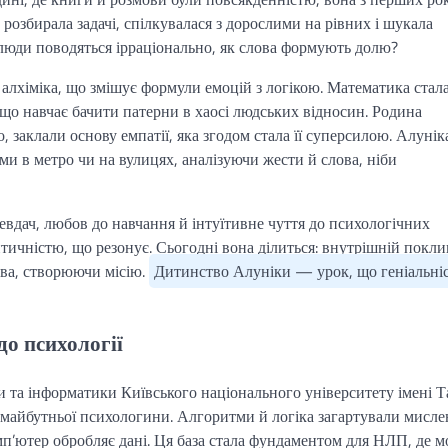
розбирала задачі, спілкувалася з дорослими на рівних і шукала
у люди поводяться ірраціонально, як слова формують долю?
 алхіміка, що змішує формули емоцій з логікою. Математика стал
що навчає бачити патерни в хаосі людських відносин. Родина
 заклали основу емпатії, яка згодом стала її суперсилою. Алунік
дьми в метро чи на вулицях, аналізуючи жести й слова, ніби
невдач, любов до навчання й інтуїтивне чуття до психологічних
тентичністю, що резонує. Сьогодні вона ділиться: внутрішній покли
тва, створюючи місію.
Дитинство Алуніки — урок, що геніальні
до психології
 та інформатики Київського національного університету імені Т
майбутньої психологини. Алгоритми й логіка загартували мисле
п’ютер обробляє дані. Ця база стала фундаментом для НЛП, де м