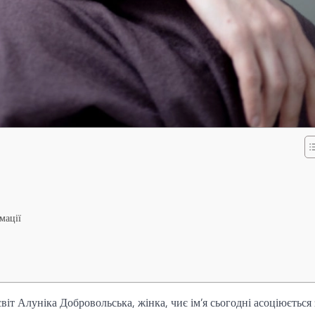
мації
віт Алуніка Добровольська, жінка, чиє ім’я сьогодні асоціюється 