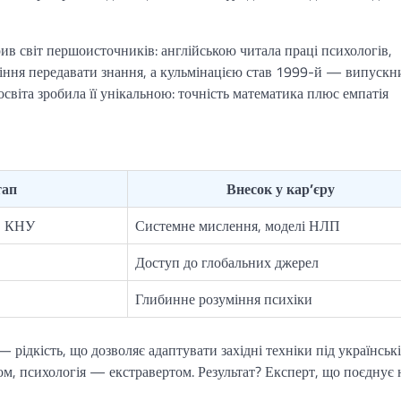
в світ першоисточників: англійською читала праці психологів,
міння передавати знання, а кульмінацією став 1999-й — випускн
світа зробила її унікальною: точність математика плюс емпатія
тап
Внесок у кар’єру
, КНУ
Системне мислення, моделі НЛП
Доступ до глобальних джерел
Глибинне розуміння психіки
— рідкість, що дозволяє адаптувати західні техніки під українські
ртом, психологія — екстравертом. Результат? Експерт, що поєднує 