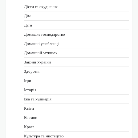
Дієти та схуднення
Дім
Діти
Домашнє господарство
Домашні улюбленці
Домашній затишок
Закони України
Здоров'я
Ігри
Історія
Їжа та кулінарія
Квіти
Космос
Краса
Культура та мистецтво