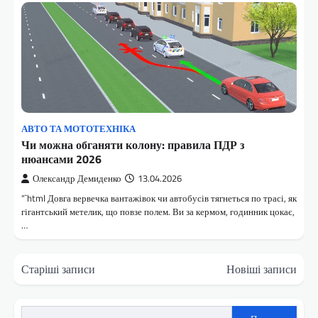
АВТО ТА МОТОТЕХНІКА
Чи можна обганяти колону: правила ПДР з
нюансами 2026
Олександр Демиденко
13.04.2026
“`html Довга вервечка вантажівок чи автобусів тягнеться по трасі, як
гігантський метелик, що повзе полем. Ви за кермом, годинник цокає,
…
Навігація
Старіші записи
Новіші записи
за
записами