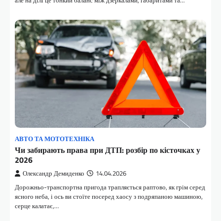
але на ділі це тонкий баланс між дзеркалами, габаритами та…
АВТО ТА МОТОТЕХНІКА
Чи забирають права при ДТП: розбір по кісточках у
2026
Олександр Демиденко
14.04.2026
Дорожньо-транспортна пригода трапляється раптово, як грім серед
ясного неба, і ось ви стоїте посеред хаосу з подряпаною машиною,
серце калатає,…