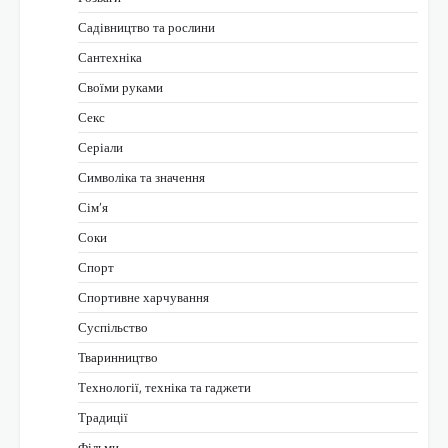
Садівництво та рослини
Сантехніка
Своїми руками
Секс
Серіали
Символіка та значення
Сім’я
Соки
Спорт
Спортивне харчування
Суспільство
Тваринництво
Технології, техніка та гаджети
Традиції
Фільми