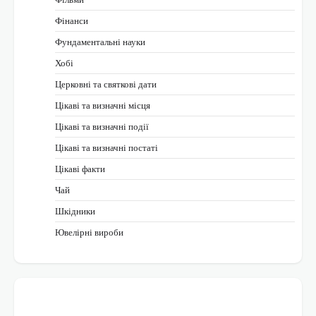
Фінанси
Фундаментальні науки
Хобі
Церковні та святкові дати
Цікаві та визначні місця
Цікаві та визначні події
Цікаві та визначні постаті
Цікаві факти
Чай
Шкідники
Ювелірні вироби