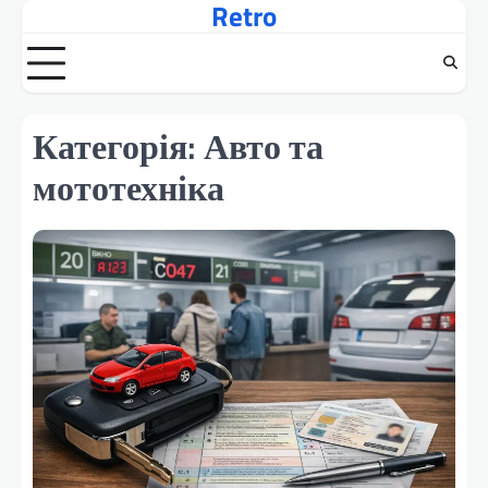
Retro
Перейти
до
вмісту
Категорія:
Авто та
мототехніка