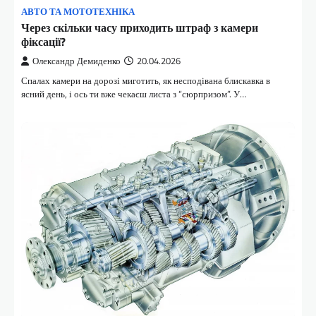
АВТО ТА МОТОТЕХНІКА
Через скільки часу приходить штраф з камери
фіксації?
Олександр Демиденко
20.04.2026
Спалах камери на дорозі миготить, як несподівана блискавка в
ясний день, і ось ти вже чекаєш листа з “сюрпризом”. У…