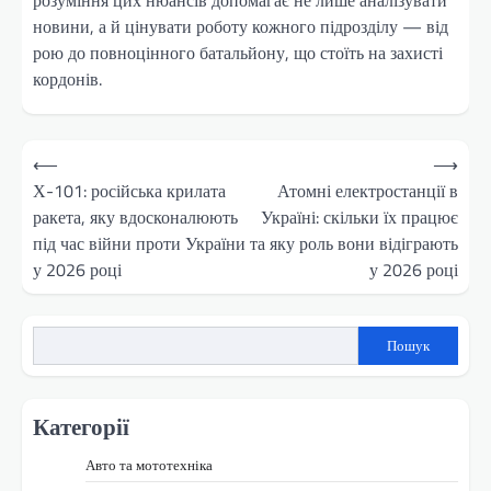
новини, а й цінувати роботу кожного підрозділу — від
рою до повноцінного батальйону, що стоїть на захисті
кордонів.
Навігація
⟵
⟶
записів
Х-101: російська крилата
Атомні електростанції в
ракета, яку вдосконалюють
Україні: скільки їх працює
під час війни проти України
та яку роль вони відіграють
у 2026 році
у 2026 році
Пошук
Категорії
Авто та мототехніка