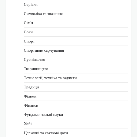
Серіали
Символіка та значення
Сім’я
Соки
Спорт
Спортивне харчування
Суспільство
Тваринництво
Технології, техніка та гаджети
Традиції
Фільми
Фінанси
Фундаментальні науки
Хобі
Церковні та святкові дати