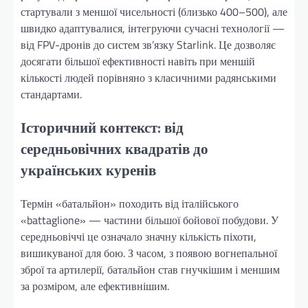
стартували з меншої чисельності (близько 400–500), але
швидко адаптувалися, інтегруючи сучасні технології —
від FPV-дронів до систем зв’язку Starlink. Це дозволяє
досягати більшої ефективності навіть при меншій
кількості людей порівняно з класичними радянськими
стандартами.
Історичний контекст: від
середньовічних квадратів до
українських куренів
Термін «батальйон» походить від італійського
«battaglione» — частини більшої бойової побудови. У
середньовіччі це означало значну кількість піхоти,
вишикуваної для бою. З часом, з появою вогнепальної
зброї та артилерії, батальйон став гнучкішим і меншим
за розміром, але ефективнішим.