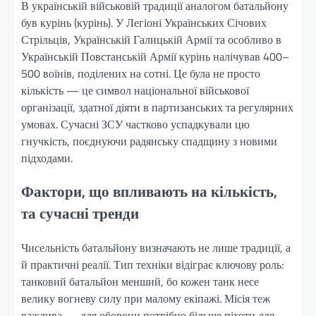
В українській військовій традиції аналогом батальйону
був курінь (курінь). У Легіоні Українських Січових
Стрільців, Українській Галицькій Армії та особливо в
Українській Повстанській Армії курінь налічував 400–
500 воїнів, поділених на сотні. Це була не просто
кількість — це символ національної військової
організації, здатної діяти в партизанських та регулярних
умовах. Сучасні ЗСУ частково успадкували цю
гнучкість, поєднуючи радянську спадщину з новими
підходами.
Фактори, що впливають на кількість,
та сучасні тренди
Чисельність батальйону визначають не лише традиції, а
й практичні реалії. Тип техніки відіграє ключову роль:
танковий батальйон менший, бо кожен танк несе
велику вогневу силу при малому екіпажі. Місія теж
важлива — для оборони потрібно більше піхоти для