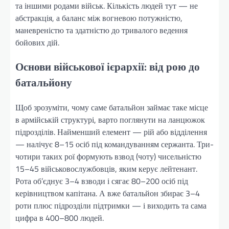
та іншими родами військ. Кількість людей тут — не
абстракція, а баланс між вогневою потужністю,
маневреністю та здатністю до тривалого ведення
бойових дій.
Основи військової ієрархії: від рою до
батальйону
Щоб зрозуміти, чому саме батальйон займає таке місце
в армійській структурі, варто поглянути на ланцюжок
підрозділів. Найменший елемент — рій або відділення
— налічує 8–15 осіб під командуванням сержанта. Три-
чотири таких рої формують взвод (чоту) чисельністю
15–45 військовослужбовців, яким керує лейтенант.
Рота об’єднує 3–4 взводи і сягає 80–200 осіб під
керівництвом капітана. А вже батальйон збирає 3–4
роти плюс підрозділи підтримки — і виходить та сама
цифра в 400–800 людей.