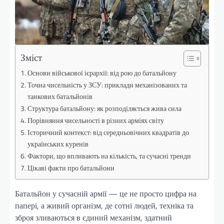
Зміст
Основи військової ієрархії: від рою до батальйону
Точна чисельність у ЗСУ: приклади механізованих та
танкових батальйонів
Структура батальйону: як розподіляється жива сила
Порівняння чисельності в різних арміях світу
Історичний контекст: від середньовічних квадратів до
українських куренів
Фактори, що впливають на кількість, та сучасні тренди
Цікаві факти про батальйони
Батальйон у сучасній армії — це не просто цифра на
папері, а живий організм, де сотні людей, техніка та
зброя зливаються в єдиний механізм, здатний