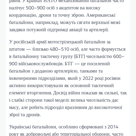
рівня. У країнах НАТО механізований батальйон часто
налічує 500–900 осіб з акцентом на високу
координацію, дрони та точну зброю. Американські
батальйони, наприклад, можуть сягати верхньої межі
завдяки потужній підтримці авіації та артилерії.
У російській армії мотострілецький батальйон за
штатом — близько 480–510 осіб, але часто формується
в батальйонну тактичну групу (БТГ) чисельністю 600–
900 військовослужбовців. БТГ — це посилений
батальйон з доданою артилерією, танками та
інженерними підрозділами, який у 2022 році росіяни
активно використовували як основний тактичний
елемент вторгнення. Досвід війни показав як сильні, так
і слабкі сторони такої моделі: велика чисельність дає
масу, але робить підрозділ вразливим до високоточної
зброї та дронів.
Українські батальйони, особливо сформовані з 2014
року як добровольчі або територіальної оборони, часто