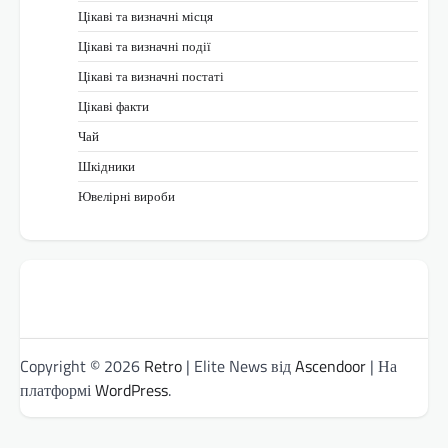
Цікаві та визначні місця
Цікаві та визначні події
Цікаві та визначні постаті
Цікаві факти
Чай
Шкідники
Ювелірні вироби
Copyright © 2026
Retro
| Elite News від
Ascendoor
| На
платформі
WordPress
.