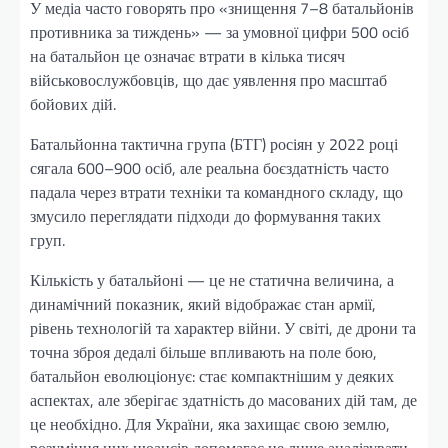
У медіа часто говорять про «знищення 7–8 батальйонів
противника за тиждень» — за умовної цифри 500 осіб
на батальйон це означає втрати в кілька тисяч
військовослужбовців, що дає уявлення про масштаб
бойових дій.
Батальйонна тактична група (БТГ) росіян у 2022 році
сягала 600–900 осіб, але реальна боєздатність часто
падала через втрати техніки та командного складу, що
змусило переглядати підходи до формування таких
груп.
Кількість у батальйоні — це не статична величина, а
динамічний показник, який відображає стан армії,
рівень технологій та характер війни. У світі, де дрони та
точна зброя дедалі більше впливають на поле бою,
батальйон еволюціонує: стає компактнішим у деяких
аспектах, але зберігає здатність до масованих дій там, де
це необхідно. Для України, яка захищає свою землю,
розуміння цих нюансів допомагає не лише аналізувати