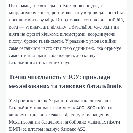
Ця піраміда не випадкова. Кожен рівень додає
координуючу ланку, розширює зону відповідальності та
посилює вогневу міць. Взвод може вести локальний бій,
рота — утримувати ділянку, а батальйон уже здатний
діяти на фронті кількома кілометрами, координуючи
піхоту, броню та міномети. У реальних умовах війни
саме батальйон часто стає тією одиницею, яка отримує
самостійні завдання або входить до складу
батальйонних тактичних груп.
Точна чисельність у ЗСУ: приклади
механізованих та танкових батальйонів
У Збройних Силах України стандартна чисельність
батальйону коливається в межах 400–800 осіб, але
конкретні цифри залежать від типу та оснащення.
Механізований батальйон на бойових машинах піхоти
(БМП) за штатом налічує близько 453