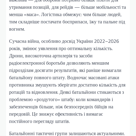
утримання позицій, для рейдів — більше мобільності та
менша «маса». Логістика обмежує: чим більше людей,
тим складніше постачати боєприпаси, їжу та пальне під
вогнем.
Сучасна війна, особливо досвід України 2022–2026
років, змінює уявлення про оптимальну кількість.
Дрони, високоточна артилерія та засоби
радіоелектронної боротьби дозволяють меншим
підрозділам досягати результатів, які раніше вимагали
батальйону повного штату. Водночас масовані атаки
противника змушують зберігати достатню кількість для
ротацій та відновлення. Деякі батальйони стикаються з
проблемою «роздутого» штабу: коли командирів і
забезпеченців більше, ніж безпосередніх бійців на
передовій. Це знижує ефективність і вимагає
постійного перегляду штатів.
Батальйонні тактичні групи залишаються актуальними.