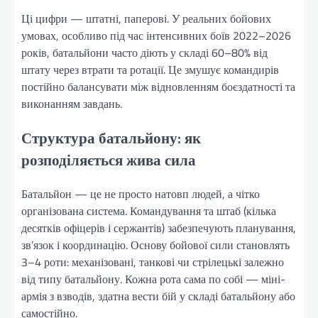
Ці цифри — штатні, паперові. У реальних бойових
умовах, особливо під час інтенсивних боїв 2022–2026
років, батальйони часто діють у складі 60–80% від
штату через втрати та ротації. Це змушує командирів
постійно балансувати між відновленням боєздатності та
виконанням завдань.
Структура батальйону: як
розподіляється жива сила
Батальйон — це не просто натовп людей, а чітко
організована система. Командування та штаб (кілька
десятків офіцерів і сержантів) забезпечують планування,
зв’язок і координацію. Основу бойової сили становлять
3–4 роти: механізовані, танкові чи стрілецькі залежно
від типу батальйону. Кожна рота сама по собі — міні-
армія з взводів, здатна вести бій у складі батальйону або
самостійно.