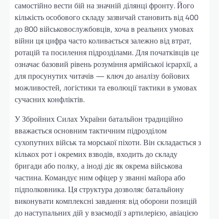
самостійно вести бій на значній ділянці фронту. Його
кількість особового складу зазвичай становить від 400
до 800 військовослужбовців, хоча в реальних умовах
війни ця цифра часто коливається залежно від втрат,
ротацій та посилення підрозділами. Для початківців це
означає базовий рівень розуміння армійської ієрархії, а
для просунутих читачів — ключ до аналізу бойових
можливостей, логістики та еволюції тактики в умовах
сучасних конфліктів.
У Збройних Силах України батальйон традиційно
вважається основним тактичним підрозділом
сухопутних військ та морської піхоти. Він складається з
кількох рот і окремих взводів, входить до складу
бригади або полку, а іноді діє як окрема військова
частина. Командує ним офіцер у званні майора або
підполковника. Ця структура дозволяє батальйону
виконувати комплексні завдання: від оборони позицій
до наступальних дій у взаємодії з артилерією, авіацією