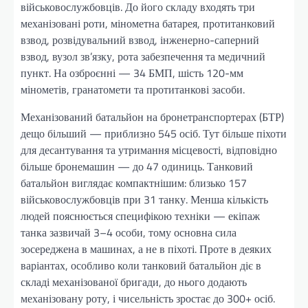
військовослужбовців. До його складу входять три
механізовані роти, мінометна батарея, протитанковий
взвод, розвідувальний взвод, інженерно-саперний
взвод, вузол зв’язку, рота забезпечення та медичний
пункт. На озброєнні — 34 БМП, шість 120-мм
мінометів, гранатомети та протитанкові засоби.
Механізований батальйон на бронетранспортерах (БТР)
дещо більший — приблизно 545 осіб. Тут більше піхоти
для десантування та утримання місцевості, відповідно
більше бронемашин — до 47 одиниць. Танковий
батальйон виглядає компактнішим: близько 157
військовослужбовців при 31 танку. Менша кількість
людей пояснюється специфікою техніки — екіпаж
танка зазвичай 3–4 особи, тому основна сила
зосереджена в машинах, а не в піхоті. Проте в деяких
варіантах, особливо коли танковий батальйон діє в
складі механізованої бригади, до нього додають
механізовану роту, і чисельність зростає до 300+ осіб.