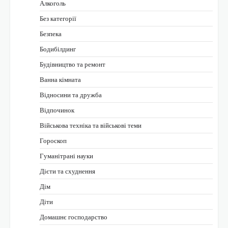
Алкоголь
Без категорії
Безпека
Бодибілдинг
Будівництво та ремонт
Ванна кімната
Відносини та дружба
Відпочинок
Військова техніка та військові теми
Гороскоп
Гуманітрані науки
Дієти та схуднення
Дім
Діти
Домашнє господарство