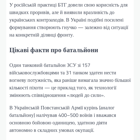
У російській практиці БТГ довели свою корисність для
швидких проривів, але й виявили вразливість до
українських контрзаходів. В Україні подібні посилені
формування створюють гнучко — залежно від ситуації
на конкретній ділянці фронту.
Цікаві факти про батальйони
Один танковий батальйон ЗСУ зі 157
військовослужбовцями та 31 танком здатен нести
вогневу потужність, яка раніше вимагала значно більшої
кількості піхоти — це приклад того, як технології
змінюють співвідношення «людей до сили».
В Українській Повстанській Армії курінь (аналог
батальйону) налічував 400–500 воїнів і вважався
основною бойовою одиницею, здатною діяти
автономно в складних умовах окупації.