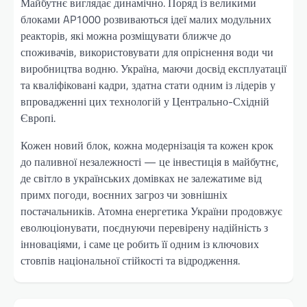
Майбутнє виглядає динамічно. Поряд із великими
блоками AP1000 розвиваються ідеї малих модульних
реакторів, які можна розміщувати ближче до
споживачів, використовувати для опріснення води чи
виробництва водню. Україна, маючи досвід експлуатації
та кваліфіковані кадри, здатна стати одним із лідерів у
впровадженні цих технологій у Центрально-Східній
Європі.
Кожен новий блок, кожна модернізація та кожен крок
до паливної незалежності — це інвестиція в майбутнє,
де світло в українських домівках не залежатиме від
примх погоди, воєнних загроз чи зовнішніх
постачальників. Атомна енергетика України продовжує
еволюціонувати, поєднуючи перевірену надійність з
інноваціями, і саме це робить її одним із ключових
стовпів національної стійкості та відродження.