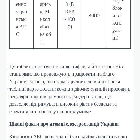
ює, 3
енно
аїнсь
3 (В
блок
украї
к, М
ВЕР
3000
и в е
нськ
икол
-100
кспл
а АЕ
аївсь
0)
уата
С
ка об
ції
л.
Ця таблиця показує не лише цифри, а й контраст між
станціями, що продовжують працювати на благо
України, та тією, що стала заручницею війни. Після
таблиці варто додати: кожна з діючих станцій проходить
регулярні планові ремонти та модернізацію, що
дозволяє підтримувати високий рівень безпеки та
ефективності навіть у воєнних умовах.
Цікаві факти про атомні електростанції України
Запорізька АЕС до окупації була найбільшою атомною