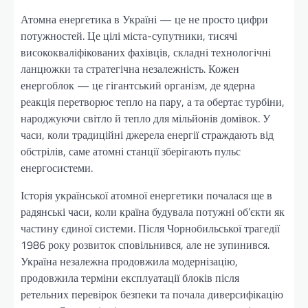
Атомна енергетика в Україні — це не просто цифри
потужностей. Це цілі міста-супутники, тисячі
висококваліфікованих фахівців, складні технологічні
ланцюжки та стратегічна незалежність. Кожен
енергоблок — це гігантський організм, де ядерна
реакція перетворює тепло на пару, а та обертає турбіни,
народжуючи світло й тепло для мільйонів домівок. У
часи, коли традиційні джерела енергії страждають від
обстрілів, саме атомні станції зберігають пульс
енергосистеми.
Історія української атомної енергетики почалася ще в
радянські часи, коли країна будувала потужні об’єкти як
частину єдиної системи. Після Чорнобильської трагедії
1986 року розвиток сповільнився, але не зупинився.
Україна незалежна продовжила модернізацію,
продовжила терміни експлуатації блоків після
ретельних перевірок безпеки та почала диверсифікацію