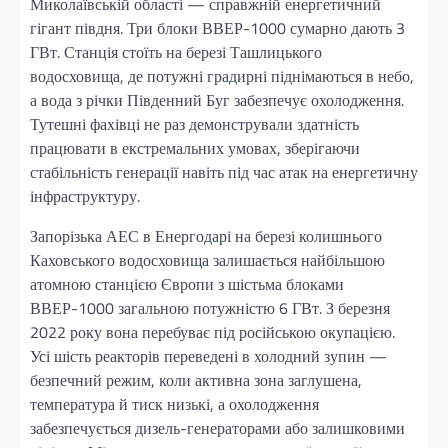
Миколаївській області — справжній енергетичний
гігант півдня. Три блоки ВВЕР-1000 сумарно дають 3
ГВт. Станція стоїть на березі Ташлицького
водосховища, де потужні градирні піднімаються в небо,
а вода з річки Південний Буг забезпечує охолодження.
Тутешні фахівці не раз демонстрували здатність
працювати в екстремальних умовах, зберігаючи
стабільність генерації навіть під час атак на енергетичну
інфраструктуру.
Запорізька АЕС в Енергодарі на березі колишнього
Каховського водосховища залишається найбільшою
атомною станцією Європи з шістьма блоками
ВВЕР-1000 загальною потужністю 6 ГВт. З березня
2022 року вона перебуває під російською окупацією.
Усі шість реакторів переведені в холодний зупин —
безпечний режим, коли активна зона заглушена,
температура й тиск низькі, а охолодження
забезпечується дизель-генераторами або залишковими