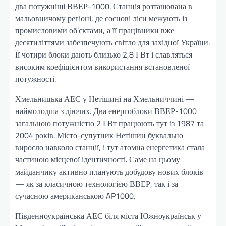
два потужніші ВВЕР-1000. Станція розташована в
мальовничому регіоні, де соснові ліси межують із
промисловими об’єктами, а її працівники вже
десятиліттями забезпечують світло для західної України.
Її чотири блоки дають близько 2,8 ГВт і славляться
високим коефіцієнтом використання встановленої
потужності.
Хмельницька АЕС у Нетішині на Хмельниччині —
наймолодша з діючих. Два енергоблоки ВВЕР-1000
загальною потужністю 2 ГВт працюють тут із 1987 та
2004 років. Місто-супутник Нетішин буквально
виросло навколо станції, і тут атомна енергетика стала
частиною місцевої ідентичності. Саме на цьому
майданчику активно планують добудову нових блоків
— як за класичною технологією ВВЕР, так і за
сучасною американською AP1000.
Південноукраїнська АЕС біля міста Южноукраїнськ у