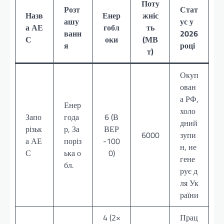
Поту
Розт
Стат
Назв
Енер
жніс
ашу
ус у
а АЕ
гобл
ть
ванн
2026
С
оки
(МВ
я
році
т)
Окуп
ован
а РФ,
Енер
холо
Запо
года
6 (В
дний
різьк
р, За
ВЕР
6000
зупи
а АЕ
поріз
-100
н, не
С
ька о
0)
гене
бл.
рує д
ля Ук
раїни
4 (2×
Прац