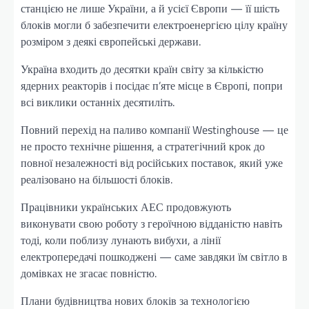
станцією не лише України, а й усієї Європи — її шість
блоків могли б забезпечити електроенергією цілу країну
розміром з деякі європейські держави.
Україна входить до десятки країн світу за кількістю
ядерних реакторів і посідає п’яте місце в Європі, попри
всі виклики останніх десятиліть.
Повний перехід на паливо компанії Westinghouse — це
не просто технічне рішення, а стратегічний крок до
повної незалежності від російських поставок, який уже
реалізовано на більшості блоків.
Працівники українських АЕС продовжують
виконувати свою роботу з героїчною відданістю навіть
тоді, коли поблизу лунають вибухи, а лінії
електропередачі пошкоджені — саме завдяки їм світло в
домівках не згасає повністю.
Плани будівництва нових блоків за технологією