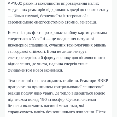
AP1000 разом із можливістю впровадження малих
модульних реакторів відкривають двері до нового етапу
— більш гнучкої, безпечної та інтегрованої з
європейською енергосистемою атомної генерації.
Кожен із цих фактів розкриває глибшу картину: атомна
енергетика в Україні — це поєднання потужної
інженерної спадщини, сучасних технологічних рішень
та людської стійкості. Вона не лише генерує
електроенергію, а й формує основу для післявоєнного
відновлення, де чиста, надійна енергія стане
фундаментом нової економіки.
Технологічні нюанси додають глибини. Реактори ВВЕР
працюють за принципом контрольованої ланцюгової
реакції поділу ядер урану, де тепло відводиться водою
під тиском понад 150 атмосфер. Сучасні системи
безпеки включають пасивні механізми, які
спрацьовують навіть без зовнішнього живлення. Після