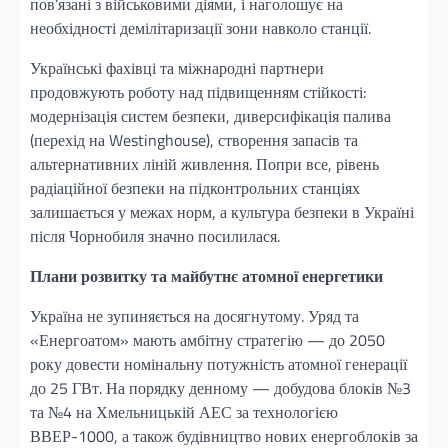
пов’язані з військовими діями, і наголошує на
необхідності демілітаризації зони навколо станції.
Українські фахівці та міжнародні партнери
продовжують роботу над підвищенням стійкості:
модернізація систем безпеки, диверсифікація палива
(перехід на Westinghouse), створення запасів та
альтернативних ліній живлення. Попри все, рівень
радіаційної безпеки на підконтрольних станціях
залишається у межах норм, а культура безпеки в Україні
після Чорнобиля значно посилилася.
Плани розвитку та майбутнє атомної енергетики
Україна не зупиняється на досягнутому. Уряд та
«Енергоатом» мають амбітну стратегію — до 2050
року довести номінальну потужність атомної генерації
до 25 ГВт. На порядку денному — добудова блоків №3
та №4 на Хмельницькій АЕС за технологією
ВВЕР-1000, а також будівництво нових енергоблоків за