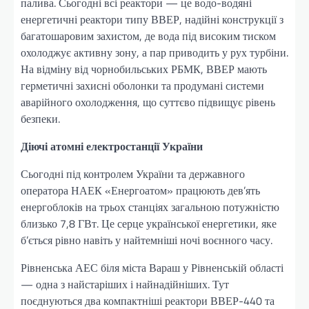
палива. Сьогодні всі реактори — це водо-водяні
енергетичні реактори типу ВВЕР, надійні конструкції з
багатошаровим захистом, де вода під високим тиском
охолоджує активну зону, а пар приводить у рух турбіни.
На відміну від чорнобильських РБМК, ВВЕР мають
герметичні захисні оболонки та продумані системи
аварійного охолодження, що суттєво підвищує рівень
безпеки.
Діючі атомні електростанції України
Сьогодні під контролем України та державного
оператора НАЕК «Енергоатом» працюють дев’ять
енергоблоків на трьох станціях загальною потужністю
близько 7,8 ГВт. Це серце української енергетики, яке
б’ється рівно навіть у найтемніші ночі воєнного часу.
Рівненська АЕС біля міста Вараш у Рівненській області
— одна з найстаріших і найнадійніших. Тут
поєднуються два компактніші реактори ВВЕР-440 та