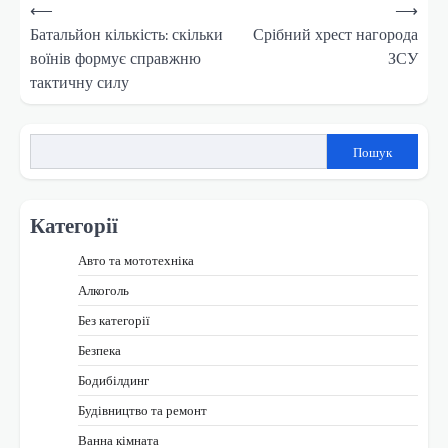
Навігація
⟵
⟶
записів
Батальйон кількість: скільки
Срібний хрест нагорода
воїнів формує справжню
ЗСУ
тактичну силу
Пошук
Категорії
Авто та мототехніка
Алкоголь
Без категорії
Безпека
Бодибілдинг
Будівництво та ремонт
Ванна кімната