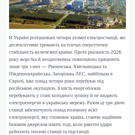
В Україні розташовані чотири атомні електростанції, які
десятиліттями тримають на плечах енергетичну
стабільність величезної країни. Проте реальність 2026
року жорстка й неоднозначна: повноцінно працюють
лише три з них — Рівненська, Хмельницька та
Південноукраїнська. Запорізька АЕС, найбільша в
Європі, вже понад чотири роки перебуває під
російською окупацією, її шість енергоблоків
перебувають у стані холодного зупину й не видають
електроенергію в українську мережу. Разом ці три діючі
станції забезпечують понад половину всієї
електроенергії, яку споживає країна, стаючи надійним
базовим джерелом навіть тоді, коли ракетні удари
руйнують теплові станції та підстанції.