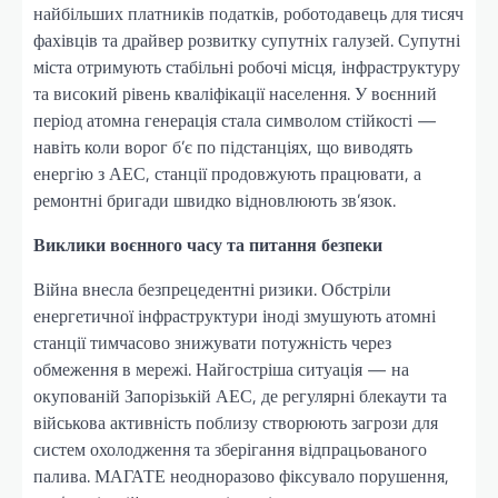
найбільших платників податків, роботодавець для тисяч
фахівців та драйвер розвитку супутніх галузей. Супутні
міста отримують стабільні робочі місця, інфраструктуру
та високий рівень кваліфікації населення. У воєнний
період атомна генерація стала символом стійкості —
навіть коли ворог б’є по підстанціях, що виводять
енергію з АЕС, станції продовжують працювати, а
ремонтні бригади швидко відновлюють зв’язок.
Виклики воєнного часу та питання безпеки
Війна внесла безпрецедентні ризики. Обстріли
енергетичної інфраструктури іноді змушують атомні
станції тимчасово знижувати потужність через
обмеження в мережі. Найгостріша ситуація — на
окупованій Запорізькій АЕС, де регулярні блекаути та
військова активність поблизу створюють загрози для
систем охолодження та зберігання відпрацьованого
палива. МАГАТЕ неодноразово фіксувало порушення,