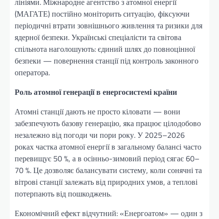
лініями. Міжнародне агентство з атомної енергії
(МАГАТЕ) постійно моніторить ситуацію, фіксуючи
періодичні втрати зовнішнього живлення та ризики для
ядерної безпеки. Українські спеціалісти та світова
спільнота наголошують: єдиний шлях до повноцінної
безпеки — повернення станції під контроль законного
оператора.
Роль атомної генерації в енергосистемі країни
Атомні станції дають не просто кіловати — вони
забезпечують базову генерацію, яка працює цілодобово
незалежно від погоди чи пори року. У 2025–2026
роках частка атомної енергії в загальному балансі часто
перевищує 50 %, а в осінньо-зимовий період сягає 60–
70 %. Це дозволяє балансувати систему, коли сонячні та
вітрові станції залежать від природних умов, а теплові
потерпають від пошкоджень.
Економічний ефект відчутний: «Енергоатом» — один з