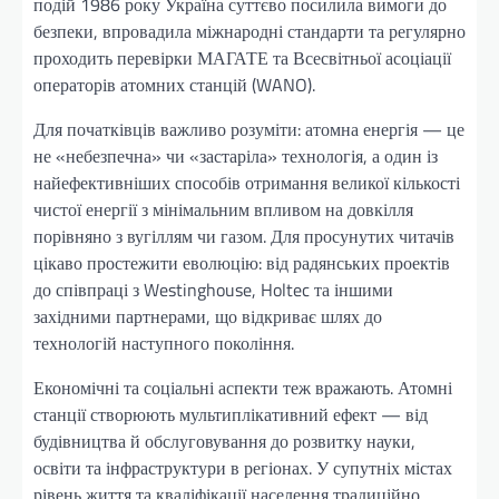
подій 1986 року Україна суттєво посилила вимоги до
безпеки, впровадила міжнародні стандарти та регулярно
проходить перевірки МАГАТЕ та Всесвітньої асоціації
операторів атомних станцій (WANO).
Для початківців важливо розуміти: атомна енергія — це
не «небезпечна» чи «застаріла» технологія, а один із
найефективніших способів отримання великої кількості
чистої енергії з мінімальним впливом на довкілля
порівняно з вугіллям чи газом. Для просунутих читачів
цікаво простежити еволюцію: від радянських проектів
до співпраці з Westinghouse, Holtec та іншими
західними партнерами, що відкриває шлях до
технологій наступного покоління.
Економічні та соціальні аспекти теж вражають. Атомні
станції створюють мультиплікативний ефект — від
будівництва й обслуговування до розвитку науки,
освіти та інфраструктури в регіонах. У супутніх містах
рівень життя та кваліфікації населення традиційно