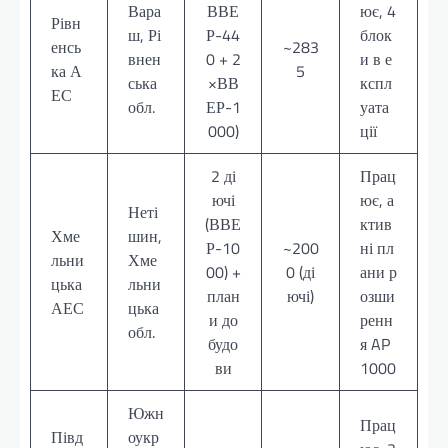
Вара
ВВЕ
ює, 4
Рівн
ш, Рі
Р-44
блок
енсь
~283
внен
0 + 2
и в е
ка А
5
ська
×ВВ
кспл
ЕС
обл.
ЕР-1
уата
000)
ції
2 ді
Прац
ючі
ює, а
Неті
(ВВЕ
ктив
Хме
шин,
Р-10
~200
ні пл
льни
Хме
00) +
0 (ді
ани р
цька
льни
план
ючі)
озши
АЕС
цька
и до
ренн
обл.
будо
я AP
ви
1000
Южн
Прац
Півд
оукр