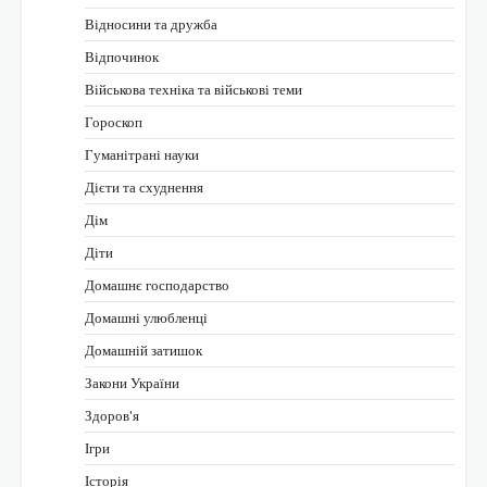
Відносини та дружба
Відпочинок
Військова техніка та військові теми
Гороскоп
Гуманітрані науки
Дієти та схуднення
Дім
Діти
Домашнє господарство
Домашні улюбленці
Домашній затишок
Закони України
Здоров'я
Ігри
Історія