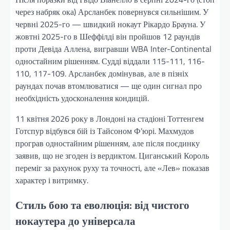
через набряк ока) Арсланбек повернувся сильнішим. У
червні 2025-го — швидкий нокаут Рікардо Брауна. У
жовтні 2025-го в Шеффілді він пройшов 12 раундів
проти Девіда Аллена, вигравши WBA Inter-Continental
одностайним рішенням. Судді віддали 115-111, 116-
110, 117-109. Арсланбек домінував, але в пізніх
раундах почав втомлюватися — ще один сигнал про
необхідність удосконалення кондицій.
11 квітня 2026 року в Лондоні на стадіоні Тоттенгем
Готспур відбувся бій із Тайсоном Ф’юрі. Махмудов
програв одностайним рішенням, але після поєдинку
заявив, що не згоден із вердиктом. Циганський Король
переміг за рахунок руху та точності, але «Лев» показав
характер і витримку.
Стиль бою та еволюція: від чистого
нокаутера до універсала