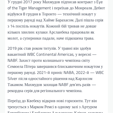
У грудні 2017 року Махмудов підписав контракт з Eye
of the Tiger Management і переїхав до Монреаля. Дебют
відбувся 8 грудня в Торонто — технічний нокаут у
першому раунді над Хайме Барахасом. Далі пішла серія
з 14 поспіль нокаутів. Кожний бій тривав не довше
кількох хвилин: кулаки Арсланбека працювали як
молот, а суперники падали, наче підкошена трава.
2019 рік став роком титулів. У травні він здобув
вакантний WBC Continental Americas, у вересні —
NABF. Захист проти колишнього чемпіона світу
Семюела Пітера завершився блискавичним нокаутом у
першому раунді. 2021-й приніс NABA, 2022-й — WBC
Silver після одностайного рішення над Карлосом
Такамом. Махмудов захищав NABF дев’ять разів —
рекордна серія для регіонального чемпіона.
Переїзд до Квебеку відкрив нові горизонти. Тут він
тренується з Марком Ремсі в одному залі з Артуром
Бетербієвим і Елейдером Альваресом. Клімат, культура,