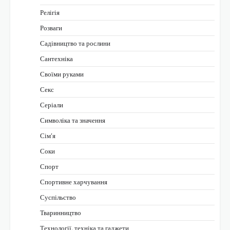
Релігія
Розваги
Садівництво та рослини
Сантехніка
Своїми руками
Секс
Серіали
Символіка та значення
Сім’я
Соки
Спорт
Спортивне харчування
Суспільство
Тваринництво
Технології, техніка та гаджети