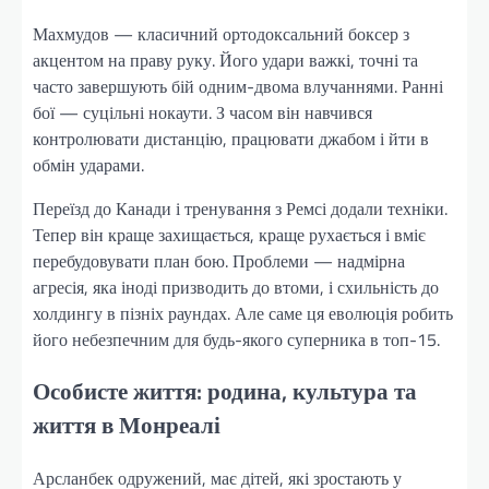
Махмудов — класичний ортодоксальний боксер з
акцентом на праву руку. Його удари важкі, точні та
часто завершують бій одним-двома влучаннями. Ранні
бої — суцільні нокаути. З часом він навчився
контролювати дистанцію, працювати джабом і йти в
обмін ударами.
Переїзд до Канади і тренування з Ремсі додали техніки.
Тепер він краще захищається, краще рухається і вміє
перебудовувати план бою. Проблеми — надмірна
агресія, яка іноді призводить до втоми, і схильність до
холдингу в пізніх раундах. Але саме ця еволюція робить
його небезпечним для будь-якого суперника в топ-15.
Особисте життя: родина, культура та
життя в Монреалі
Арсланбек одружений, має дітей, які зростають у