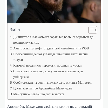
Зміст
Дитинство в Кавказьких горах: від вольної боротьби до
перших рукавиць
Аматорські тріумфи: студентські чемпіонати та WSB
Професійний дебют у Канаді: швидкий злет і перші
титули
Ключові поєдинки: перемоги, поразки та уроки
Стиль бою та еволюція: від чистого нокаутера до
універсала
Особисте життя: родина, культура та життя в Монреалі
Цікаві факти про Арсланбека Махмудова
Майбутнє «Лева»: що далі в кар’єрі
Арсланбек Махмудов стоїть на рингу як справжній