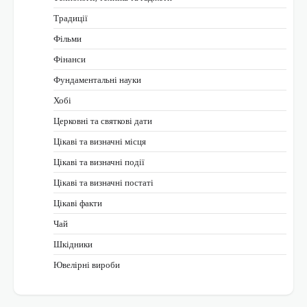
Традиції
Фільми
Фінанси
Фундаментальні науки
Хобі
Церковні та святкові дати
Цікаві та визначні місця
Цікаві та визначні події
Цікаві та визначні постаті
Цікаві факти
Чай
Шкідники
Ювелірні вироби