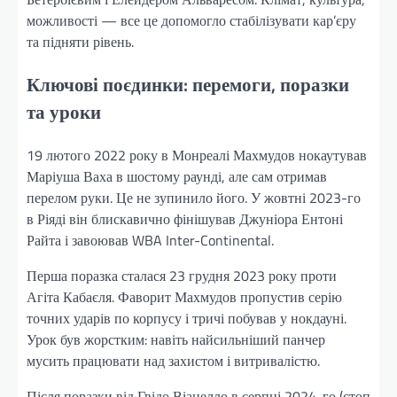
можливості — все це допомогло стабілізувати кар’єру
та підняти рівень.
Ключові поєдинки: перемоги, поразки
та уроки
19 лютого 2022 року в Монреалі Махмудов нокаутував
Маріуша Ваха в шостому раунді, але сам отримав
перелом руки. Це не зупинило його. У жовтні 2023-го
в Ріяді він блискавично фінішував Джуніора Ентоні
Райта і завоював WBA Inter-Continental.
Перша поразка сталася 23 грудня 2023 року проти
Агіта Кабаєля. Фаворит Махмудов пропустив серію
точних ударів по корпусу і тричі побував у нокдауні.
Урок був жорстким: навіть найсильніший панчер
мусить працювати над захистом і витривалістю.
Після поразки від Гвідо Віанелло в серпні 2024-го (стоп