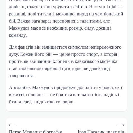
довів, що здатен конкурувати з елітою. Наступні цілі —
реванші, нові титули і, можливо, вихід на чемпіонський
бій. Важка вага зараз переповнена талантами, але
Махмудов має все необхідне: розмір, силу, досвід і
команду.
Для фанатів він залишається символом непереможного
духу. Кожен його бій — це не просто спорт, а історія
про те, як звичайний хлопець із кавказького містечка
став глобальною зіркою. І ця історія ще далека від
завершення.
Арсланбек Махмудов продовжує доводити: у боксі, як і
в житті, головне — не боятися вставати після падінь і
йти вперед з піднятою головою.
Навігація
⟵
⟶
записів
Петро Мельник: біографія
Ігор Насалик: шлях від