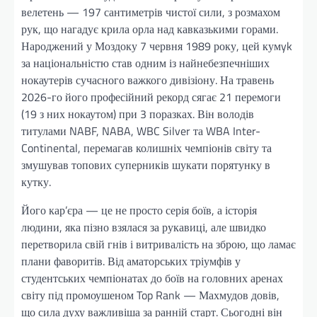
велетень — 197 сантиметрів чистої сили, з розмахом
рук, що нагадує крила орла над кавказькими горами.
Народжений у Моздоку 7 червня 1989 року, цей кумyk
за національністю став одним із найнебезпечніших
нокаутерів сучасного важкого дивізіону. На травень
2026-го його професійний рекорд сягає 21 перемоги
(19 з них нокаутом) при 3 поразках. Він володів
титулами NABF, NABA, WBC Silver та WBA Inter-
Continental, перемагав колишніх чемпіонів світу та
змушував топових суперників шукати порятунку в
кутку.
Його кар’єра — це не просто серія боїв, а історія
людини, яка пізно взялася за рукавиці, але швидко
перетворила свій гнів і витривалість на зброю, що ламає
плани фаворитів. Від аматорських тріумфів у
студентських чемпіонатах до боїв на головних аренах
світу під промоушеном Top Rank — Махмудов довів,
що сила духу важливіша за ранній старт. Сьогодні він