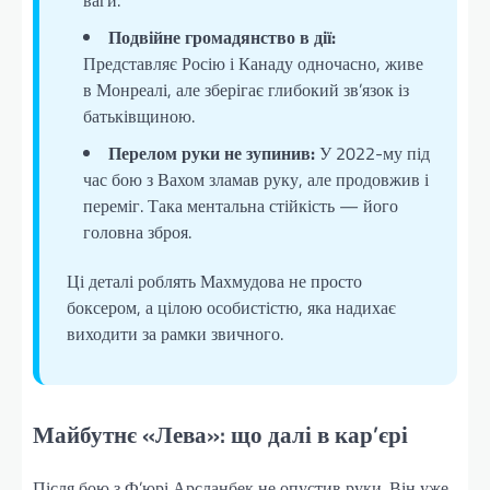
Подвійне громадянство в дії:
Представляє Росію і Канаду одночасно, живе
в Монреалі, але зберігає глибокий зв’язок із
батьківщиною.
Перелом руки не зупинив:
У 2022-му під
час бою з Вахом зламав руку, але продовжив і
переміг. Така ментальна стійкість — його
головна зброя.
Ці деталі роблять Махмудова не просто
боксером, а цілою особистістю, яка надихає
виходити за рамки звичного.
Майбутнє «Лева»: що далі в кар’єрі
Після бою з Ф’юрі Арсланбек не опустив руки. Він уже