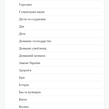
Гороскоп
Гуманітрані науки
Дієти та схуднення
Дім
Діти
Домашнє господарство
Домашні улюбленці
Домашній затишок
Закони України
Здоров'я
Ігри
Історія
Їжа та кулінарія
Квіти
Космос