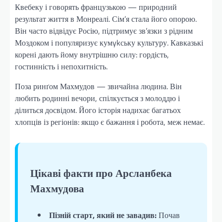
Квебеку і говорять французькою — природний
результат життя в Монреалі. Сім’я стала його опорою.
Він часто відвідує Росію, підтримує зв’язки з рідним
Моздоком і популяризує кумykську культуру. Кавказькі
корені дають йому внутрішню силу: гордість,
гостинність і непохитність.
Поза ринґом Махмудов — звичайна людина. Він
любить родинні вечори, спілкується з молоддю і
ділиться досвідом. Його історія надихає багатьох
хлопців із регіонів: якщо є бажання і робота, меж немає.
Цікаві факти про Арсланбека
Махмудова
Пізній старт, який не завадив:
Почав