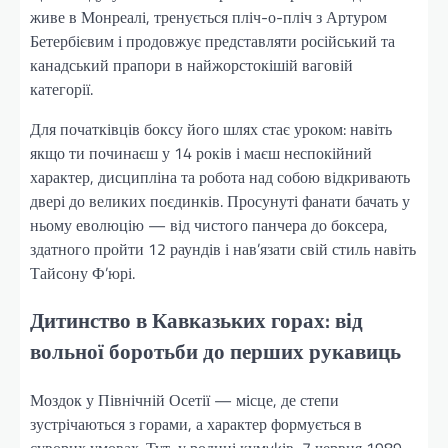
живе в Монреалі, тренується пліч-о-пліч з Артуром
Бетербієвим і продовжує представляти російський та
канадський прапори в найжорстокішій ваговій
категорії.
Для початківців боксу його шлях стає уроком: навіть
якщо ти починаєш у 14 років і маєш неспокійний
характер, дисципліна та робота над собою відкривають
двері до великих поєдинків. Просунуті фанати бачать у
ньому еволюцію — від чистого панчера до боксера,
здатного пройти 12 раундів і нав’язати свій стиль навіть
Тайсону Ф’юрі.
Дитинство в Кавказьких горах: від
вольної боротьби до перших рукавиць
Моздок у Північній Осетії — місце, де степи
зустрічаються з горами, а характер формується в