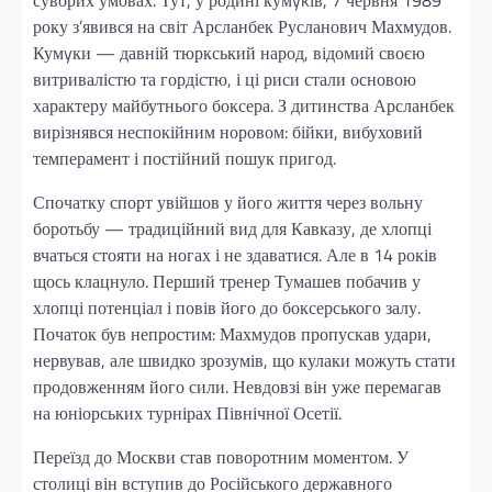
суворих умовах. Тут, у родині кумykів, 7 червня 1989
року з’явився на світ Арсланбек Русланович Махмудов.
Кумyки — давній тюркський народ, відомий своєю
витривалістю та гордістю, і ці риси стали основою
характеру майбутнього боксера. З дитинства Арсланбек
вирізнявся неспокійним норовом: бійки, вибуховий
темперамент і постійний пошук пригод.
Спочатку спорт увійшов у його життя через вольну
боротьбу — традиційний вид для Кавказу, де хлопці
вчаться стояти на ногах і не здаватися. Але в 14 років
щось клацнуло. Перший тренер Тумашев побачив у
хлопці потенціал і повів його до боксерського залу.
Початок був непростим: Махмудов пропускав удари,
нервував, але швидко зрозумів, що кулаки можуть стати
продовженням його сили. Невдовзі він уже перемагав
на юніорських турнірах Північної Осетії.
Переїзд до Москви став поворотним моментом. У
столиці він вступив до Російського державного