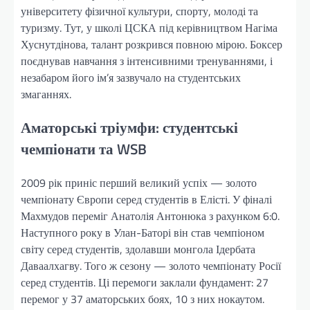
університету фізичної культури, спорту, молоді та
туризму. Тут, у школі ЦСКА під керівництвом Нагіма
Хуснутдінова, талант розкрився повною мірою. Боксер
поєднував навчання з інтенсивними тренуваннями, і
незабаром його ім’я зазвучало на студентських
змаганнях.
Аматорські тріумфи: студентські
чемпіонати та WSB
2009 рік приніс перший великий успіх — золото
чемпіонату Європи серед студентів в Елісті. У фіналі
Махмудов переміг Анатолія Антонюка з рахунком 6:0.
Наступного року в Улан-Баторі він став чемпіоном
світу серед студентів, здолавши монгола Ідербата
Даваалхагву. Того ж сезону — золото чемпіонату Росії
серед студентів. Ці перемоги заклали фундамент: 27
перемог у 37 аматорських боях, 10 з них нокаутом.