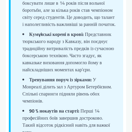
боксувати лише в 14 років після вольної
боротьби, але за кілька років став чемпіоном
світу серед студентів. Це доводить, що талант
і наполегливість важливіші за ранній початок.
Кумykські корені в крові:
Представник
тюркського народу з Кавказу, він поєднує
традиційну витривалість предків із сучасною
боксерською технікою. Часто згадує, як
кавказьке виховання допомогло йому в
найскладніших моментах кар’єри.
Тренування поруч із зірками:
У
Монреалі ділить зал з Артуром Бетербієвим.
Спільні спаринги підняли рівень обох
чемпіонів.
90 % нокаутів на старті:
Перші 14
професійних боїв завершив достроково.
Такий відсоток рідкісний навіть для важкої
ваги.