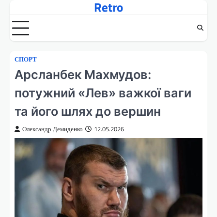
Retro
Перейти
до
вмісту
СПОРТ
Арсланбек Махмудов:
потужний «Лев» важкої ваги
та його шлях до вершин
Олександр Демиденко
12.05.2026