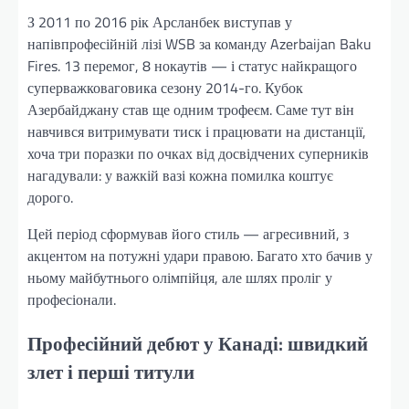
З 2011 по 2016 рік Арсланбек виступав у
напівпрофесійній лізі WSB за команду Azerbaijan Baku
Fires. 13 перемог, 8 нокаутів — і статус найкращого
суперважковаговика сезону 2014-го. Кубок
Азербайджану став ще одним трофеєм. Саме тут він
навчився витримувати тиск і працювати на дистанції,
хоча три поразки по очках від досвідчених суперників
нагадували: у важкій вазі кожна помилка коштує
дорого.
Цей період сформував його стиль — агресивний, з
акцентом на потужні удари правою. Багато хто бачив у
ньому майбутнього олімпійця, але шлях проліг у
професіонали.
Професійний дебют у Канаді: швидкий
злет і перші титули