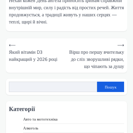
Нехай кожен День ангела приносить Іринам справжній
внутрішній мир, силу і радість від простих речей. Життя
продовжується, а традиції живуть у наших серцях —
теплі, щирі й вічні.
Навігація
⟵
⟶
записів
Який вітамін D3
Вірш про першу вчительку
найкращий у 2026 році
до сліз: зворушливі рядки,
що чіпають за душу
Пошук
Категорії
Авто та мототехніка
Алкоголь