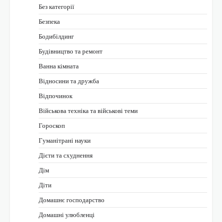
Без категорії
Безпека
Бодибілдинг
Будівництво та ремонт
Ванна кімната
Відносини та дружба
Відпочинок
Військова техніка та військові теми
Гороскоп
Гуманітрані науки
Дієти та схуднення
Дім
Діти
Домашнє господарство
Домашні улюбленці