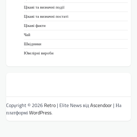
Цікаві та визначні події
Цікаві та визначні постаті
Цікаві факти
Чай
Шкідники
Ювелірні вироби
Copyright © 2026
Retro
| Elite News від
Ascendoor
| На
платформі
WordPress
.