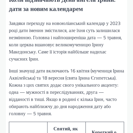
дати за новим календарем
Завдяки переходу на новоюліанський календар у 2023
році дати іменин змістилися, але їхня суть залишилася
незмінною. Головна і найпоширеніша дата — 5 травня,
коли церква вшановує великомученицю Ірину
Македонську. Саме її історія найбільше надихає
сучасних Ірин.
Інші значущі дати включають 16 квітня (мучениця Ірина
Аквілейська) та 18 вересня (свята Ірина Єгипетська).
Кожна з цих святих додає свого унікального акценту:
одна — мужності в переслідуваннях, друга —
відданості в тиші. Якщо в родині є кілька Ірин, часто
обирають найближчу до дня народження дату або
головну — 5 травня.
Святий, як
Короткий о