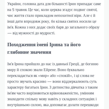
України, головна дата для більшості Ірин припадає саме
на 5 травня. Це час, коли церква згадує подвиг святої,
чиє життя стало прикладом непохитної віри. Але є й
інші дати впродовж року, бо кілька святих носили це
ім’я. Кожна з них додає своїх барв до загального образу
— від мужності до мудрості.
Походження імені Ірина та його
глибинне значення
Ім’я Ірина прийшло до нас із давньої Греції, де богиню
миру й спокою звали Ейрене. Воно буквально
перекладається як «мир» або «спокій», і ці слова не
просто звучать красиво — вони віддзеркалюють суть
характеру багатьох Ірин. З дитинства дівчатка з таким
ім’ям часто вирізняються врівноваженістю, умінням
знаходити спільну мову навіть у складних ситуаціях і
внутрішньою силою, яка допомагає долати перешкоди