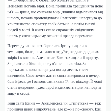
— Тимофій. Його слова про Христа запалили в
Пенелопі вогонь віри. Вона прийняла хрещення та нове
ім’я — Ірина, що означало мир. Дівчина відмовилася від
шлюбу, почала проповідувати Євангеліє і навернула до
християнства спочатку своїх батьків, а потім тисячі
людей у місті. Її життя стало справжнім свідченням:
навіть у язичницькому оточенні правда перемагає.
Переслідування не забарилися. Ірину кидали в
темницю, били, намагалися отруїти, кидали до диких
звірів і в вогонь. Але ангели Божі захищали її щоразу.
Звірі лягали біля ніг, полум’я не чіпало тіла. За
переказами, вона навернула понад десять тисяч
язичників. Своє земне життя свята завершила в печері
біля Ефеса, де Господь сам вказав їй час відходу. Її мощі
стали джерелом чудес і досі надихають вірян на подвиг
миру в серці.
Інші святі Ірини — Аквілейська чи Єгипетська — теж
пройшли шлях випробувань, але кожна по-своєму. Їхні