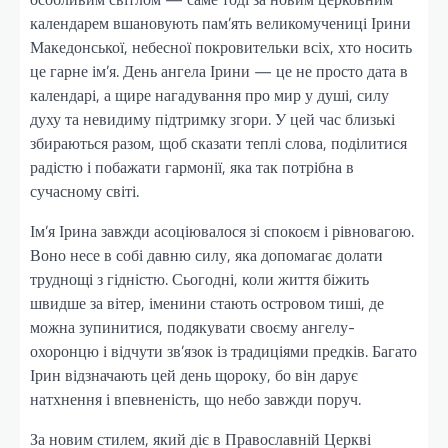
календарем вшановують пам’ять великомучениці Ірини
Македонської, небесної покровительки всіх, хто носить
це гарне ім’я. День ангела Ірини — це не просто дата в
календарі, а щире нагадування про мир у душі, силу
духу та невидиму підтримку згори. У цей час близькі
збираються разом, щоб сказати теплі слова, поділитися
радістю і побажати гармонії, яка так потрібна в
сучасному світі.
Ім’я Ірина завжди асоціювалося зі спокоєм і рівновагою.
Воно несе в собі давню силу, яка допомагає долати
труднощі з гідністю. Сьогодні, коли життя біжить
швидше за вітер, іменини стають островом тиші, де
можна зупинитися, подякувати своєму ангелу-
охоронцю і відчути зв’язок із традиціями предків. Багато
Ірин відзначають цей день щороку, бо він дарує
натхнення і впевненість, що небо завжди поруч.
За новим стилем, який діє в Православній Церкві