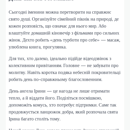
Сьогодні іменини можна перетворити на справжнє
свято душі. Організуйте сімейний пікнік на природі, де
кожен розповість, що означає для нього мир. Або
влаштуйте домашній кіновечір з фільмами про сильних
жінок. Дехто робить «день турботи про себе» — масаж,
улюблена книга, прогулянка.
Для тих, хто далеко, ідеально підійде відеодзвінок з
колективним привітанням. Головне — не забувати про
молитву. Навіть коротка подяка небесній покровительці
робить день по-справжньому благословенним.
День ангела Ірини — це нагода не лише отримати
тепло, а й віддати його. Поділіться посмішкою,
допоможіть комусь, хто потребує підтримки. Саме так
продовжується ланцюжок добра, який розпочала свята
Ірина багато століть тому.