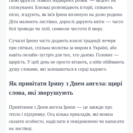
свіжі фрукти. Ніяких надмірних розваг — акцент на
спілкуванні. Близькі розповідають історії, співають
пісні, згадують, як ім’я Ірина вплинуло на долю родини.
Діти малюють листівки, дорослі дарують квіти — часто
білі троянди чи лілії, символи чистоти й миру.
Сучасні Ірини часто додають власні традиції: вечеря
при свічках, спільна молитва за миром в Україні, або
навіть онлайн-зустріч для тих, хто далеко. Головне —
щирість. У цей день не просто вітають, а ніби обіймають
душу словами, які залишаються в серці надовго.
Як привітати Ірину з Днем ангела: щирі
слова, які зворушують
Привітання з Днем ангела Ірини — це завжди про
тепло і підтримку. Ось кілька прикладів, які можна
сказати особисто, надіслати в повідомленні чи написати
на листівці.