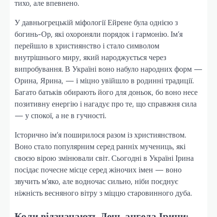
тихо, але впевнено.
У давньогрецькій міфології Ейрене була однією з
богинь-Ор, які охороняли порядок і гармонію. Ім’я
перейшло в християнство і стало символом
внутрішнього миру, який народжується через
випробування. В Україні воно набуло народних форм —
Орина, Ярина, — і міцно увійшло в родинні традиції.
Багато батьків обирають його для доньок, бо воно несе
позитивну енергію і нагадує про те, що справжня сила
— у спокої, а не в гучності.
Історично ім’я поширилося разом із християнством.
Воно стало популярним серед ранніх мучениць, які
своєю вірою змінювали світ. Сьогодні в Україні Ірина
посідає почесне місце серед жіночих імен — воно
звучить м’яко, але водночас сильно, ніби поєднує
ніжність весняного вітру з міццю старовинного дуба.
Коли відзначають День ангела Ірини: