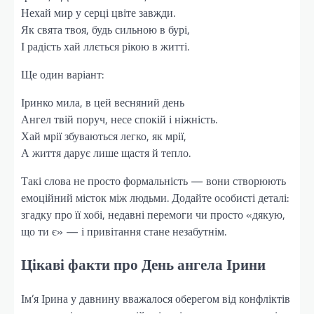
Нехай мир у серці цвіте завжди.
Як свята твоя, будь сильною в бурі,
І радість хай ллється рікою в житті.
Ще один варіант:
Іринко мила, в цей весняний день
Ангел твій поруч, несе спокій і ніжність.
Хай мрії збуваються легко, як мрії,
А життя дарує лише щастя й тепло.
Такі слова не просто формальність — вони створюють
емоційний місток між людьми. Додайте особисті деталі:
згадку про її хобі, недавні перемоги чи просто «дякую,
що ти є» — і привітання стане незабутнім.
Цікаві факти про День ангела Ірини
Ім’я Ірина у давнину вважалося оберегом від конфліктів