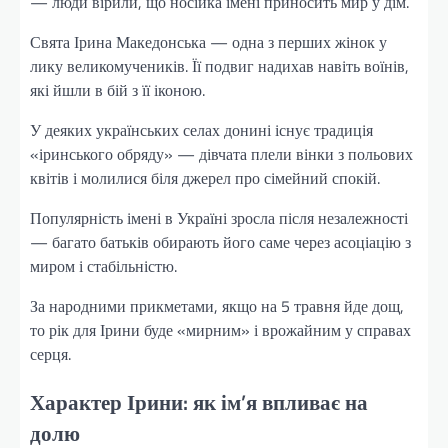
— люди вірили, що носійка імені приносить мир у дім.
Свята Ірина Македонська — одна з перших жінок у
лику великомучеників. Її подвиг надихав навіть воїнів,
які йшли в бій з її іконою.
У деяких українських селах донині існує традиція
«іринського обряду» — дівчата плели вінки з польових
квітів і молилися біля джерел про сімейний спокій.
Популярність імені в Україні зросла після незалежності
— багато батьків обирають його саме через асоціацію з
миром і стабільністю.
За народними прикметами, якщо на 5 травня йде дощ,
то рік для Ірини буде «мирним» і врожайним у справах
серця.
Характер Ірини: як ім’я впливає на
долю