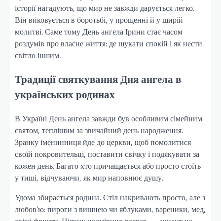
історії нагадують, що мир не завжди дарується легко.
Він виковується в боротьбі, у прощенні й у щирій
молитві. Саме тому День ангела Ірини стає часом
роздумів про власне життя: де шукати спокій і як нести
світло іншим.
Традиції святкування Дня ангела в
українських родинах
В Україні День ангела завжди був особливим сімейним
святом, теплішим за звичайний день народження.
Зранку іменинниця йде до церкви, щоб помолитися
своїй покровительці, поставити свічку і подякувати за
кожен день. Багато хто причащається або просто стоїть
у тиші, відчуваючи, як мир наповнює душу.
Удома збирається родина. Стіл накривають просто, але з
любов’ю: пироги з вишнею чи яблуками, вареники, мед,