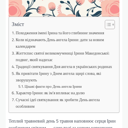
Зміст
Походження імені Ірина та його глибинне значення
Коли відзначають День ангела Ірини: дати за новим
календарем
Життєпис святої великомучениці Ірини Македонської:
подвиг, який надихає
Традиції святкування Дня ангела в українських родинах
Як привітати Ірину з Днем ангела: щирі слова, які
зворушують
Цікаві факти про День ангела Ірини
Характер Ірини: як ім’я впливає на долю
Сучасні ідеї святкування: як зробити День ангела
особливим
Теплий травневий день 5 травня наповнює серця Ірин
особливим світлом — саме тоді за новим церковним