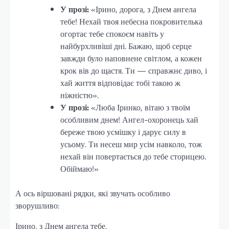
У прозі:
«Ірино, дорога, з Днем ангела
тебе! Нехай твоя небесна покровителька
огортає тебе спокоєм навіть у
найбурхливіші дні. Бажаю, щоб серце
завжди було наповнене світлом, а кожен
крок вів до щастя. Ти — справжнє диво, і
хай життя відповідає тобі такою ж
ніжністю».
У прозі:
«Люба Іринко, вітаю з твоїм
особливим днем! Ангел-охоронець хай
береже твою усмішку і дарує силу в
усьому. Ти несеш мир усім навколо, тож
нехай він повертається до тебе сторицею.
Обіймаю!»
А ось віршовані рядки, які звучать особливо
зворушливо:
Ірино, з Днем ангела тебе,