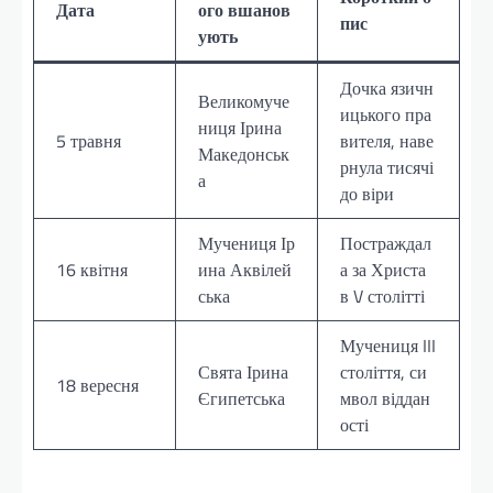
Дата
ого вшанов
пис
ують
Дочка язичн
Великомуче
ицького пра
ниця Ірина
5 травня
вителя, наве
Македонськ
рнула тисячі
а
до віри
Мучениця Ір
Постраждал
16 квітня
ина Аквілей
а за Христа
ська
в V столітті
Мучениця III
Свята Ірина
століття, си
18 вересня
Єгипетська
мвол віддан
ості