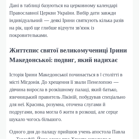
Дані в таблиці базуються на церковному календарі
Православної Церкви України. Вибір дати завжди
індивідуальний — деякі Ірини святкують кілька разів
на рік, щоб ще глибше відчути зв’язок із
покровительками.
Життєпис святої великомучениці Ірини
Македонської: подвиг, який надихає
Історія Ірини Македонської починається в I столітті в
місті Мігдонія. До хрещення її звали Пенелопою —
дівчина виросла в розкішному палаці, який батько,
язичницький правитель Лікіній, побудував спеціально
для неї. Красива, розумна, оточена слугами й
подругами, вона могла б жити в розкоші, але серце
шукало чогось більшого.
Одного дня до палацу прийшов учень апостола Павла