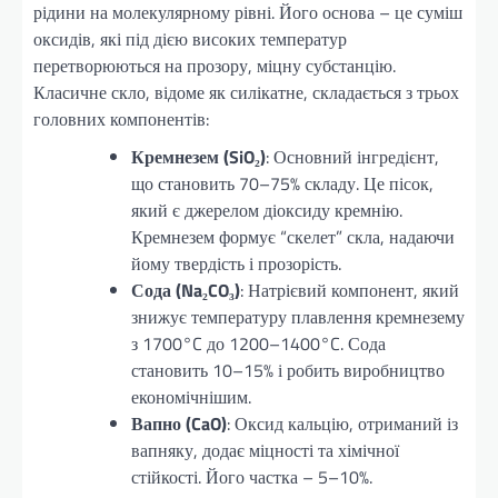
рідини на молекулярному рівні. Його основа – це суміш
оксидів, які під дією високих температур
перетворюються на прозору, міцну субстанцію.
Класичне скло, відоме як силікатне, складається з трьох
головних компонентів:
Кремнезем (SiO₂)
: Основний інгредієнт,
що становить 70–75% складу. Це пісок,
який є джерелом діоксиду кремнію.
Кремнезем формує “скелет” скла, надаючи
йому твердість і прозорість.
Сода (Na₂CO₃)
: Натрієвий компонент, який
знижує температуру плавлення кремнезему
з 1700°C до 1200–1400°C. Сода
становить 10–15% і робить виробництво
економічнішим.
Вапно (CaO)
: Оксид кальцію, отриманий із
вапняку, додає міцності та хімічної
стійкості. Його частка – 5–10%.