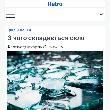
Retro
Перейти
до
вмісту
ЦІКАВІ ФАКТИ
З чого складається скло
Олександр Демиденко
26.05.2025