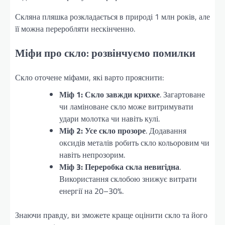
Скляна пляшка розкладається в природі 1 млн років, але
її можна переробляти нескінченно.
Міфи про скло: розвінчуємо помилки
Скло оточене міфами, які варто прояснити:
Міф 1: Скло завжди крихке
. Загартоване
чи ламіноване скло може витримувати
удари молотка чи навіть кулі.
Міф 2: Усе скло прозоре
. Додавання
оксидів металів робить скло кольоровим чи
навіть непрозорим.
Міф 3: Переробка скла невигідна
.
Використання склобою знижує витрати
енергії на 20–30%.
Знаючи правду, ви зможете краще оцінити скло та його