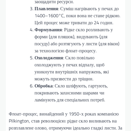
заощадити ресурси.
Плавлення
: Суміш нагрівають у печах до
1400–1600°C, поки вона не стане рідкою.
Цей процес може тривати до 24 годин.
Формування
: Рідке скло розливають у
форми (для пляшок), видувають (для
посуду) або розтягують у листи (для вікон)
за технологією флоат-процесу.
Охолодження
: Скло повільно
охолоджують у печах відпалу, щоб
уникнути внутрішніх напружень, які
можуть призвести до тріщин.
Обробка
: Скло шліфують, гартують,
покривають захисними шарами чи
ламінують для спеціальних потреб.
Флоат-процес, винайдений у 1950-х роках компанією
Pilkington, став революцією: рідке скло виливають на
розплавлене олово, отримуючи ідеально гладкі листи. За