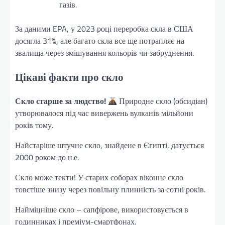
газів.
За даними EPA, у 2023 році переробка скла в США
досягла 31%, але багато скла все ще потрапляє на
звалища через змішування кольорів чи забруднення.
Цікаві факти про скло
Скло старше за людство!
Природне скло (обсидіан)
утворювалося під час вивержень вулканів мільйони
років тому.
Найстаріше штучне скло, знайдене в Єгипті, датується
2000 роком до н.е.
Скло може текти! У старих соборах віконне скло
товстіше знизу через повільну плинність за сотні років.
Найміцніше скло – сапфірове, використовується в
годинниках і преміум-смартфонах.