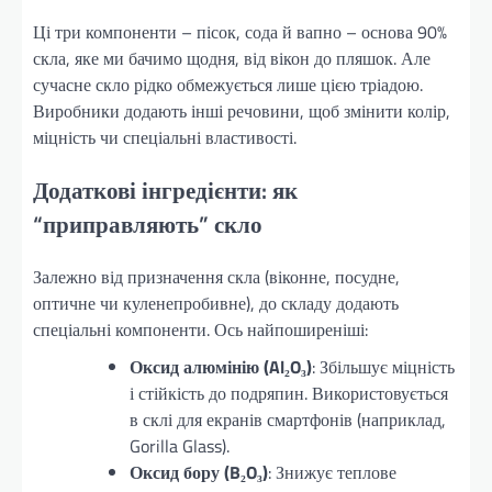
Ці три компоненти – пісок, сода й вапно – основа 90%
скла, яке ми бачимо щодня, від вікон до пляшок. Але
сучасне скло рідко обмежується лише цією тріадою.
Виробники додають інші речовини, щоб змінити колір,
міцність чи спеціальні властивості.
Додаткові інгредієнти: як
“приправляють” скло
Залежно від призначення скла (віконне, посудне,
оптичне чи куленепробивне), до складу додають
спеціальні компоненти. Ось найпоширеніші:
Оксид алюмінію (Al₂O₃)
: Збільшує міцність
і стійкість до подряпин. Використовується
в склі для екранів смартфонів (наприклад,
Gorilla Glass).
Оксид бору (B₂O₃)
: Знижує теплове