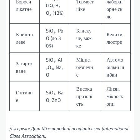
Бороси
Термост
лаборат
0%), B₂
лікатне
ійке
орне ск
O₃ (13%)
ло
SiO₂, Pb
Блиску
Кришта
Келихи,
O (до 3
че, важ
леве
люстри
0%)
ке
SiO₂, Al
Міцне,
Автомо
Загарто
₂O₃, Na₂
безпечн
більні ш
ване
O
е
ибки
Висока
Лінзи,
Оптичн
SiO₂, Ba
прозорі
мікроск
е
O, ZnO
сть
опи
Джерело: Дані Міжнародної асоціації скла (International
Glass Association).