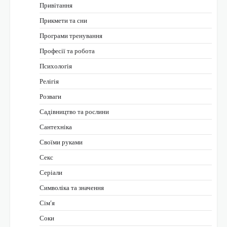
Привітання
Прикмети та сни
Програми тренування
Професії та робота
Психологія
Релігія
Розваги
Садівництво та рослини
Сантехніка
Своїми руками
Секс
Серіали
Символіка та значення
Сім’я
Соки