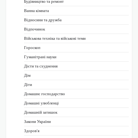
Будівництво та ремонт
Ванна кімната
Відносини та дружба
Відпочинок
Військова техніка та військові теми
Гороскоп
Гуманітрані науки
Дієти та схуднення
Дім
Діти
Домашнє господарство
Домашні улюбленці
Домашній затишок
Закони України
Здоров'я