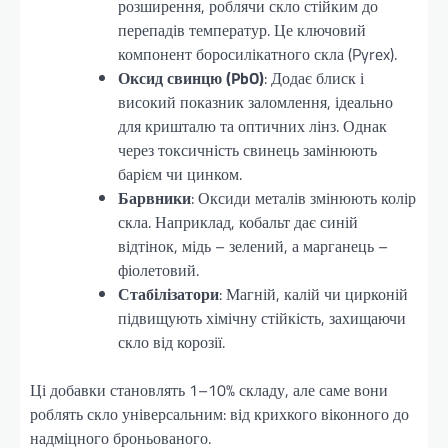
розширення, роблячи скло стійким до
перепадів температур. Це ключовий
компонент боросилікатного скла (Pyrex).
Оксид свинцю (PbO)
: Додає блиск і
високий показник заломлення, ідеально
для кришталю та оптичних лінз. Однак
через токсичність свинець замінюють
барієм чи цинком.
Барвники
: Оксиди металів змінюють колір
скла. Наприклад, кобальт дає синій
відтінок, мідь – зелений, а марганець –
фіолетовий.
Стабілізатори
: Магній, калій чи цирконій
підвищують хімічну стійкість, захищаючи
скло від корозії.
Ці добавки становлять 1–10% складу, але саме вони
роблять скло універсальним: від крихкого віконного до
надміцного броньованого.