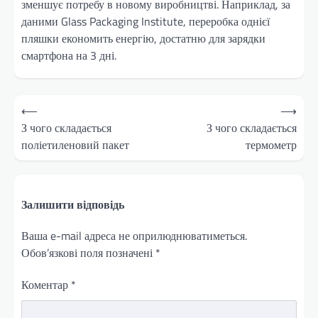
зменшує потребу в новому виробництві. Наприклад, за
даними Glass Packaging Institute, переробка однієї
пляшки економить енергію, достатню для зарядки
смартфона на 3 дні.
Навігація
⟵
⟶
записів
З чого складається
З чого складається
поліетиленовий пакет
термометр
Залишити відповідь
Ваша e-mail адреса не оприлюднюватиметься.
Обов’язкові поля позначені
*
Коментар
*