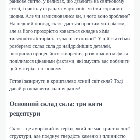
ранкове світло, у келихах, що дзвенять на святковому
столі, і навіть у екранах смартфонів, які ми гортаємо
щодня. Але чи замислювалися ви, з чого воно зроблене?
На перший погляд, скло здається простим матеріалом,
але за його прозорістю ховається складна хімія,
тисячолітня історія та сучасні технології. У цій статті ми
розберемо склад скла до найдрібніших деталей,
розкриємо процес його створення, розвінчаємо міфи та
поділимося цікавими фактами, які змусять вас побачити
цей матеріал по-новому.
Готові зазирнути в кришталево ясний світ скла? Тоді
давай розплавляти знання разом!
Основний склад скла: три кити
рецептури
Скло – це аморфний матеріал, який не має кристалічної
структури, але поєднує твердість каменю з плинністю