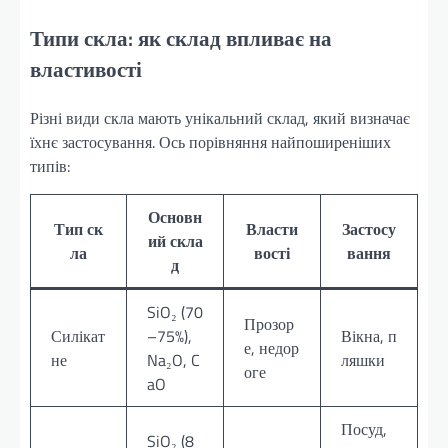
Типи скла: як склад впливає на
властивості
Різні види скла мають унікальний склад, який визначає
їхнє застосування. Ось порівняння найпоширеніших
типів:
Основн
Тип ск
Власти
Застосу
ий скла
ла
вості
вання
д
SiO₂ (70
Прозор
Силікат
–75%),
Вікна, п
е, недор
не
Na₂O, C
ляшки
оге
aO
Посуд,
SiO₂ (8