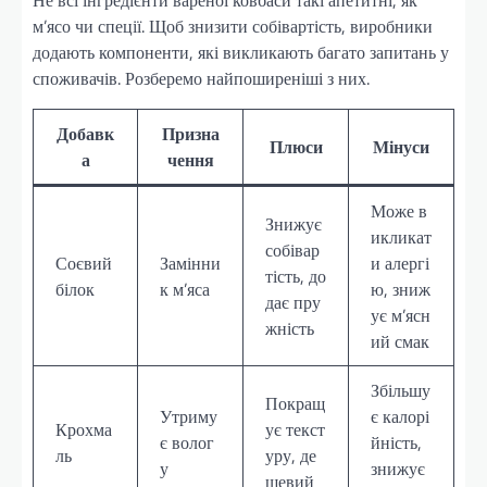
Не всі інгредієнти вареної ковбаси такі апетитні, як
м’ясо чи спеції. Щоб знизити собівартість, виробники
додають компоненти, які викликають багато запитань у
споживачів. Розберемо найпоширеніші з них.
Добавк
Призна
Плюси
Мінуси
а
чення
Може в
Знижує
икликат
собівар
Соєвий
Замінни
и алергі
тість, до
білок
к м’яса
ю, зниж
дає пру
ує м’ясн
жність
ий смак
Збільшу
Покращ
Утриму
є калорі
Крохма
ує текст
є волог
йність,
ль
уру, де
у
знижує
шевий