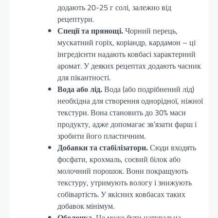
додають 20-25 г солі, залежно від
рецептури.
Спеції та прянощі.
Чорний перець,
мускатний горіх, коріандр, кардамон – ці
інгредієнти надають ковбасі характерний
аромат. У деяких рецептах додають часник
для пікантності.
Вода або лід.
Вода (або подрібнений лід)
необхідна для створення однорідної, ніжної
текстури. Вона становить до 30% маси
продукту, адже допомагає зв’язати фарш і
зробити його пластичним.
Добавки та стабілізатори.
Сюди входять
фосфати, крохмаль, соєвий білок або
молочний порошок. Вони покращують
текстуру, утримують вологу і знижують
собівартість. У якісних ковбасах таких
добавок мінімум.
Оболонка.
Це може бути натуральна