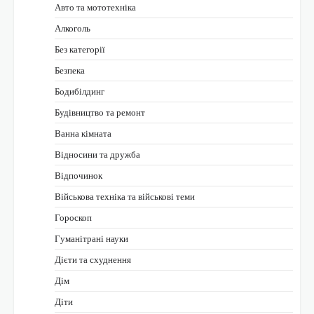
Авто та мототехніка
Алкоголь
Без категорії
Безпека
Бодибілдинг
Будівництво та ремонт
Ванна кімната
Відносини та дружба
Відпочинок
Військова техніка та військові теми
Гороскоп
Гуманітрані науки
Дієти та схуднення
Дім
Діти