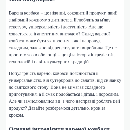
Варена ковбаса – це ніжний, соковитий продукт, який
знайомий кожному з дитинства. Її люблять за м’яку
текстуру, універсальність і доступність. Але що
ховається за її апетитним виглядом? Склад вареної
ковбаси може бути як простим, так і напрочуд
складним, залежно від рецептури та виробника. Це не
просто м’ясо в оболонці – це ціла історія інгредієнтів,
технологій і навіть культурних традицій.
Популярність вареної ковбаси пояснюється її
універсальністю: від бутербродів до салатів, від сніданку
до святкового столу. Вона не вимагає складного
приготування, а її смак подобається і дітям, і дорослим.
Але чи замислювалися ви, з чого насправді роблять цей
продукт? Давайте розберемося детально, крок за
кроком.
Основні інгредієнти вареної ковбаси