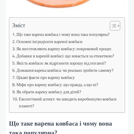
Зміст
Що таке варена ковбаса і чому вона така популярна?
Основні інгредієнти вареної ковбаси
Як виготовляють варену ковбасу: покроковий процес
Добавки в вареній ковбасі: що ховається за етикеткою?
Якість ковбаси: як відрізнити хорошу від поганої?
Домашня варена ковбаса: чи реально зробити самому?
Цікаві факти про варену ковбасу
Міфи про варену ковбасу: що правда, а що ні?
Як обрати варену ковбасу для дітей?
Екологічний аспект: чи шкодить виробництво ковбаси
планеті?
Що таке варена ковбаса і чому вона
така популярна?