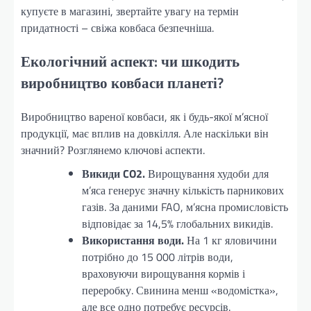
купуєте в магазині, звертайте увагу на термін
придатності – свіжа ковбаса безпечніша.
Екологічний аспект: чи шкодить
виробництво ковбаси планеті?
Виробництво вареної ковбаси, як і будь-якої м’ясної
продукції, має вплив на довкілля. Але наскільки він
значний? Розглянемо ключові аспекти.
Викиди CO2.
Вирощування худоби для
м’яса генерує значну кількість парникових
газів. За даними FAO, м’ясна промисловість
відповідає за 14,5% глобальних викидів.
Використання води.
На 1 кг яловичини
потрібно до 15 000 літрів води,
враховуючи вирощування кормів і
переробку. Свинина менш «водомістка»,
але все одно потребує ресурсів.