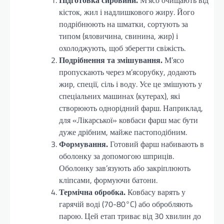
Підготовка сировини.
М’ясо очищають від
кісток, жил і надлишкового жиру. Його
подрібнюють на шматки, сортують за
типом (яловичина, свинина, жир) і
охолоджують, щоб зберегти свіжість.
Подрібнення та змішування.
М’ясо
пропускають через м’ясорубку, додають
жир, спеції, сіль і воду. Усе це змішують у
спеціальних машинах (кутерах), які
створюють однорідний фарш. Наприклад,
для «Лікарської» ковбаси фарш має бути
дуже дрібним, майже пастоподібним.
Формування.
Готовий фарш набивають в
оболонку за допомогою шприців.
Оболонку зав’язують або закріплюють
кліпсами, формуючи батони.
Термічна обробка.
Ковбасу варять у
гарячій воді (70-80°C) або обробляють
парою. Цей етап триває від 30 хвилин до