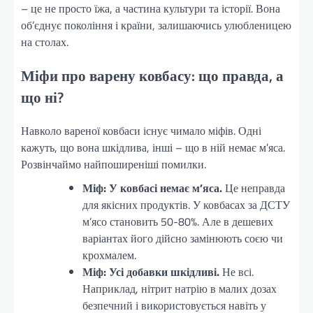
– це не просто їжа, а частина культури та історії. Вона
об’єднує покоління і країни, залишаючись улюбленицею
на столах.
Міфи про варену ковбасу: що правда, а
що ні?
Навколо вареної ковбаси існує чимало міфів. Одні
кажуть, що вона шкідлива, інші – що в ній немає м’яса.
Розвінчаймо найпоширеніші помилки.
Міф: У ковбасі немає м’яса.
Це неправда
для якісних продуктів. У ковбасах за ДСТУ
м’ясо становить 50-80%. Але в дешевих
варіантах його дійсно замінюють соєю чи
крохмалем.
Міф: Усі добавки шкідливі.
Не всі.
Наприклад, нітрит натрію в малих дозах
безпечний і використовується навіть у