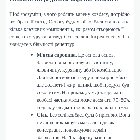
Щоб зрозуміти, з чого роблять варену ковбасу, потрібно
розібрати її склад. Основу будь-якої ковбаси становлять
кілька ключових компонентів, які разом створюють її
смак, текстуру та вигляд. Ось головні інгредієнти, які ви
знайдете в більшості рецептур:
М’ясна сировина.
Це основа основ.
Зазвичай використовують свинину,
яловичину, курятину або їх комбінацію.
Для якісної ковбаси беруть нежирне м’ясо,
але додають і жир (шпик), щоб продукт був
соковитим. Наприклад, у «Докторській»
ковбасі частка м’яса може досягати 70-80%,
тоді як у бюджетних варіантах вона нижча.
Сіль.
Без солі ковбаса була б прісною. Вона
не лише покращує смак, але й діє як
консервант, подовжуючи термін
зберігання. На 1 кг фаршу зазвичай