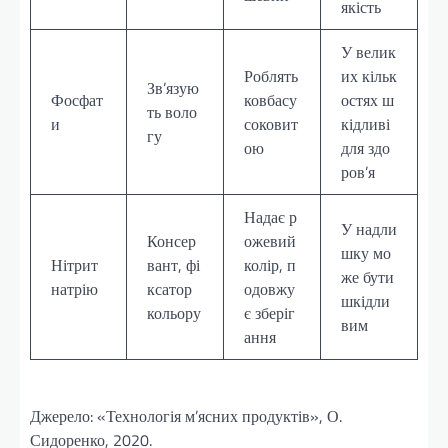
якість
У велик
Роблять
их кільк
Зв’язую
Фосфат
ковбасу
остях ш
ть воло
и
соковит
кідливі
гу
ою
для здо
ров’я
Надає р
У надли
Консер
ожевий
шку мо
Нітрит
вант, фі
колір, п
же бути
натрію
ксатор
одовжу
шкідли
кольору
є зберіг
вим
ання
Джерело: «Технологія м’ясних продуктів», О.
Сидоренко, 2020.