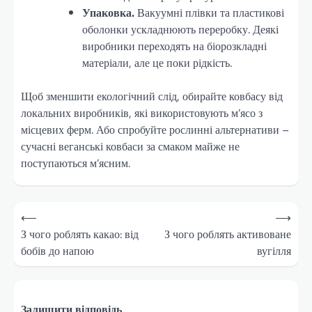
Упаковка.
Вакуумні плівки та пластикові
оболонки ускладнюють переробку. Деякі
виробники переходять на біорозкладні
матеріали, але це поки рідкість.
Щоб зменшити екологічний слід, обирайте ковбасу від
локальних виробників, які використовують м’ясо з
місцевих ферм. Або спробуйте рослинні альтернативи –
сучасні веганські ковбаси за смаком майже не
поступаються м’ясним.
Навігація
⟵
⟶
записів
З чого роблять какао: від
З чого роблять активоване
бобів до напою
вугілля
Залишити відповідь