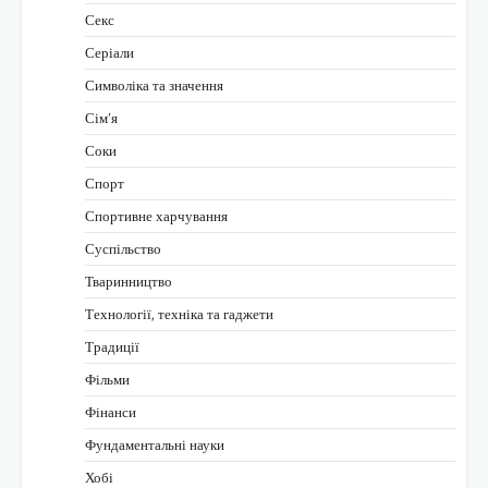
Секс
Серіали
Символіка та значення
Сім’я
Соки
Спорт
Спортивне харчування
Суспільство
Тваринництво
Технології, техніка та гаджети
Традиції
Фільми
Фінанси
Фундаментальні науки
Хобі