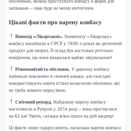
оболонкою, можна приготувати ковбасу в формі для
запікання – смак буде не менш апетитним.
Цікаві факти про варену ковбасу
Винахід «Лікарської».
Знамениту «Лікарську»
ковбасу винайшли в СРСР у 1930-х роках як дієтичний
продукт для хворих. Її склад був настільки ретельно
вивіреним, що вона вважалася майже лікувальною!
Різноманітність оболонок.
У давнину ковбасу
набивали виключно в свинячі кишки, але сьогодні
використовують навіть їстівні колагенові оболонки, які
не треба знімати перед їжею.
Світовий рекорд.
Найдовшу варену ковбасу
виготовили в Румунії у 2014 році – вона простяглася
на 62 км! Уявіть, скільки м’яса пішло на цей шедевр!
Ці факти лише підкреслюють, наскільки варена ковбаса