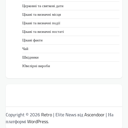
Церковні та святкові дати
Цікаві та визначні місця
Цікаві та визначні події
Цікаві та визначні постаті
Цікаві факти
Чай
Шкідники
Ювелірні вироби
Copyright © 2026
Retro
| Elite News від
Ascendoor
| На
платформі
WordPress
.