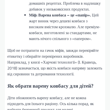
домашніх рецептах. Проблема в надлишку
добавок у низькоякісних продуктах.
Міф: Варена ковбаса – це «папір».
Цей
жарт виник через дешеві ковбаси з
високим вмістом крохмалю. Але преміум-
ковбаси, виготовлені за стандартами, не
мають нічого спільного з «папером».
Щоб не потрапити на гачок міфів, завжди перевіряйте
етикетку і обирайте перевірених виробників.
Наприклад, у книзі «Харчові технології» (І. Кравець,
2018) зазначається, що якість ковбаси напряму залежить
від сировини та дотримання технології.
Як обрати варену ковбасу для дітей?
Діти обожнюють варену ковбасу, але не кожна
підходить для їхнього раціону. Ось кілька порад, як
вибрати безпечний продукт для малечі.