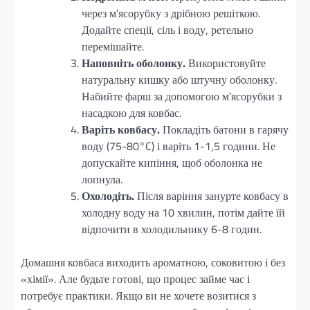
через м’ясорубку з дрібною решіткою.
Додайте спеції, сіль і воду, ретельно
перемішайте.
Наповніть оболонку.
Використовуйте
натуральну кишку або штучну оболонку.
Набийте фарш за допомогою м’ясорубки з
насадкою для ковбас.
Варіть ковбасу.
Покладіть батони в гарячу
воду (75-80°C) і варіть 1-1,5 години. Не
допускайте кипіння, щоб оболонка не
лопнула.
Охолодіть.
Після варіння занурте ковбасу в
холодну воду на 10 хвилин, потім дайте їй
відпочити в холодильнику 6-8 годин.
Домашня ковбаса виходить ароматною, соковитою і без
«хімії». Але будьте готові, що процес займе час і
потребує практики. Якщо ви не хочете возитися з