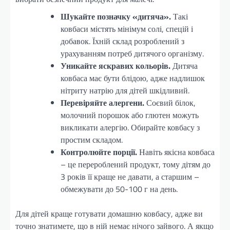
Шукайте позначку «дитяча».
Такі
ковбаси містять мінімум солі, спецій і
добавок. Їхній склад розроблений з
урахуванням потреб дитячого організму.
Уникайте яскравих кольорів.
Дитяча
ковбаса має бути блідою, адже надлишок
нітриту натрію для дітей шкідливий.
Перевіряйте алергени.
Соєвий білок,
молочний порошок або глютен можуть
викликати алергію. Обирайте ковбасу з
простим складом.
Контролюйте порції.
Навіть якісна ковбаса
– це перероблений продукт, тому дітям до
3 років її краще не давати, а старшим –
обмежувати до 50-100 г на день.
Для дітей краще готувати домашню ковбасу, адже ви
точно знатимете, що в ній немає нічого зайвого. А якщо