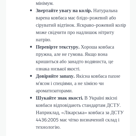
мінімум.
Звертайте увагу на колір.
Натуральна
варена ковбаса має блідо-рожевий або
сіруватий відтінок. Яскраво-рожевий колір
може свідчити про надлишок нітриту
натрію.
Перевірте текстуру.
Хороша ковбаса
пружна, але не гумова. Якщо вона
кришиться або занадто водяниста, це
ознака низької якості.
Довіряйте запаху.
Якісна ковбаса пахне
м’ясом і спеціями, а не хімією чи
ароматизаторами.
Шукайте знак якості.
В Україні якісні
ковбаси відповідають стандартам ДСТУ.
Наприклад, «Лікарська» ковбаса за ДСТУ
4436:2005 має чітко визначений склад і
технологію.