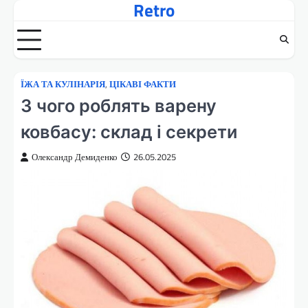
Retro
Перейти
до
вмісту
ЇЖА ТА КУЛІНАРІЯ
,
ЦІКАВІ ФАКТИ
З чого роблять варену
ковбасу: склад і секрети
Олександр Демиденко
26.05.2025