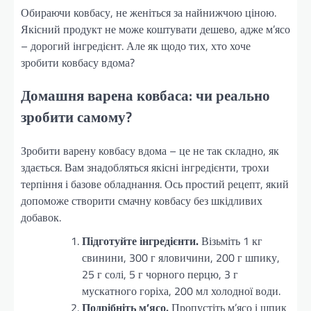
Обираючи ковбасу, не женіться за найнижчою ціною.
Якісний продукт не може коштувати дешево, адже м’ясо
– дорогий інгредієнт. Але як щодо тих, хто хоче
зробити ковбасу вдома?
Домашня варена ковбаса: чи реально
зробити самому?
Зробити варену ковбасу вдома – це не так складно, як
здається. Вам знадобляться якісні інгредієнти, трохи
терпіння і базове обладнання. Ось простий рецепт, який
допоможе створити смачну ковбасу без шкідливих
добавок.
Підготуйте інгредієнти.
Візьміть 1 кг
свинини, 300 г яловичини, 200 г шпику,
25 г солі, 5 г чорного перцю, 3 г
мускатного горіха, 200 мл холодної води.
Подрібніть м’ясо.
Пропустіть м’ясо і шпик