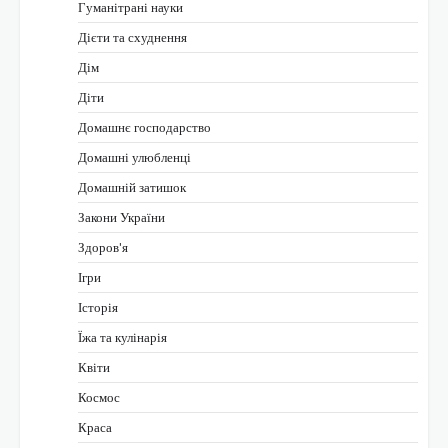
Гуманітрані науки
Дієти та схуднення
Дім
Діти
Домашнє господарство
Домашні улюбленці
Домашній затишок
Закони України
Здоров'я
Ігри
Історія
Їжа та кулінарія
Квіти
Космос
Краса