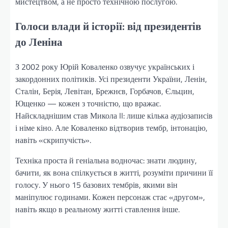
мистецтвом, а не просто технічною послугою.
Голоси влади й історії: від президентів
до Леніна
З 2002 року Юрій Коваленко озвучує українських і
закордонних політиків. Усі президенти України, Ленін,
Сталін, Берія, Левітан, Брежнєв, Горбачов, Єльцин,
Ющенко — кожен з точністю, що вражає.
Найскладнішим став Микола II: лише кілька аудіозаписів
і німе кіно. Але Коваленко відтворив тембр, інтонацію,
навіть «скрипучість».
Техніка проста й геніальна водночас: знати людину,
бачити, як вона спілкується в житті, розуміти причини її
голосу. У нього 15 базових тембрів, якими він
маніпулює годинами. Кожен персонаж стає «другом»,
навіть якщо в реальному житті ставлення інше.