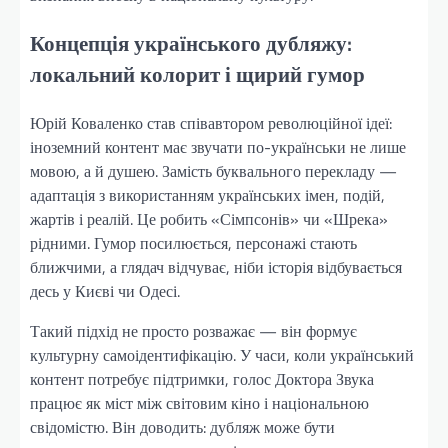
Концепція українського дубляжу:
локальний колорит і щирий гумор
Юрій Коваленко став співавтором революційної ідеї:
іноземний контент має звучати по-українськи не лише
мовою, а й душею. Замість буквального перекладу —
адаптація з використанням українських імен, подій,
жартів і реалій. Це робить «Сімпсонів» чи «Шрека»
рідними. Гумор посилюється, персонажі стають
ближчими, а глядач відчуває, ніби історія відбувається
десь у Києві чи Одесі.
Такий підхід не просто розважає — він формує
культурну самоідентифікацію. У часи, коли український
контент потребує підтримки, голос Доктора Звука
працює як міст між світовим кіно і національною
свідомістю. Він доводить: дубляж може бути