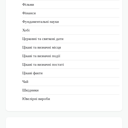
Фільми
Фінанси
Фундаментальні науки
Хобі
Церковні та святкові дати
Цікаві та визначні місця
Цікаві та визначні події
Цікаві та визначні постаті
Цікаві факти
Чай
Шкідники
Ювелірні вироби