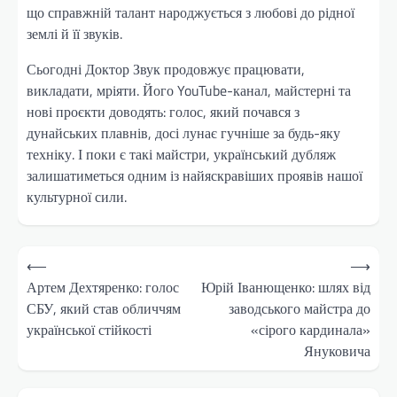
що справжній талант народжується з любові до рідної
землі й її звуків.
Сьогодні Доктор Звук продовжує працювати,
викладати, мріяти. Його YouTube-канал, майстерні та
нові проєкти доводять: голос, який почався з
дунайських плавнів, досі лунає гучніше за будь-яку
техніку. І поки є такі майстри, український дубляж
залишатиметься одним із найяскравіших проявів нашої
культурної сили.
Навігація
⟵
⟶
записів
Артем Дехтяренко: голос
Юрій Іванющенко: шлях від
СБУ, який став обличчям
заводського майстра до
української стійкості
«сірого кардинала»
Януковича