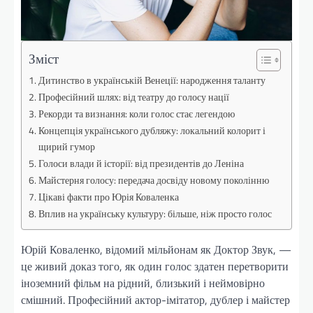
Зміст
Дитинство в українській Венеції: народження таланту
Професійний шлях: від театру до голосу нації
Рекорди та визнання: коли голос стає легендою
Концепція українського дубляжу: локальний колорит і
щирий гумор
Голоси влади й історії: від президентів до Леніна
Майстерня голосу: передача досвіду новому поколінню
Цікаві факти про Юрія Коваленка
Вплив на українську культуру: більше, ніж просто голос
Юрій Коваленко, відомий мільйонам як Доктор Звук, —
це живий доказ того, як один голос здатен перетворити
іноземний фільм на рідний, близький і неймовірно
смішний. Професійний актор-імітатор, дублер і майстер