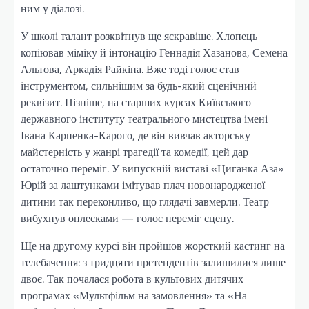
ним у діалозі.
У школі талант розквітнув ще яскравіше. Хлопець
копіював міміку й інтонацію Геннадія Хазанова, Семена
Альтова, Аркадія Райкіна. Вже тоді голос став
інструментом, сильнішим за будь-який сценічний
реквізит. Пізніше, на старших курсах Київського
державного інституту театрального мистецтва імені
Івана Карпенка-Карого, де він вивчав акторську
майстерність у жанрі трагедії та комедії, цей дар
остаточно переміг. У випускній виставі «Циганка Аза»
Юрій за лаштунками імітував плач новонародженої
дитини так переконливо, що глядачі завмерли. Театр
вибухнув оплесками — голос переміг сцену.
Ще на другому курсі він пройшов жорсткий кастинг на
телебачення: з тридцяти претендентів залишилися лише
двоє. Так почалася робота в культових дитячих
програмах «Мультфільм на замовлення» та «На