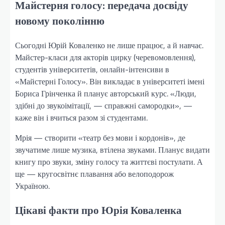
Майстерня голосу: передача досвіду
новому поколінню
Сьогодні Юрій Коваленко не лише працює, а й навчає.
Майстер-класи для акторів цирку (черевомовлення),
студентів університетів, онлайн-інтенсиви в
«Майстерні Голосу». Він викладає в університеті імені
Бориса Грінченка й планує авторський курс. «Люди,
здібні до звукоімітації, — справжні самородки», —
каже він і вчиться разом зі студентами.
Мрія — створити «театр без мови і кордонів», де
звучатиме лише музика, втілена звуками. Планує видати
книгу про звуки, зміну голосу та життєві постулати. А
ще — кругосвітнє плавання або велоподорож
Україною.
Цікаві факти про Юрія Коваленка