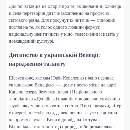
Для початківців це історія про те, як звичайний хлопець
із села перетворив дитяче захоплення на професію
світового рівня. Для просунутих читачів — глибокий
погляд на те, як голос одного людини формує
національну ідентичність у кіно, телебаченні й навіть у
повсякденній культурі.
Дитинство в українській Венеції:
народження таланту
Шевченкове, яке сам Юрій Коваленко ніжно називає
українською Венецією, — це не просто місце на карті.
Канали, озера, безмежні плавні Національного
заповідника «Дунайські плавні» створювали симфонію
звуків, яку мало хто чув так гостро. Птахи, комахи, вітер
у очереті, плескіт води, далекі човни — усе це дитина
не просто слухала. Вона відповідала. Імітувала.
Відповідала так точно, що природа ніби розмовляла з