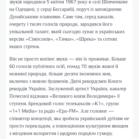
звуків народився 5 квітня 1967 року в селі Шевченкове
на Одещині, у серці Бессарабії, поруч із заповідними
Дунайськими плавнями. Саме там, серед каналів,
очерету і тисяч голосів природи, зародився його
унікальний талант, який сьогодні лунає в українських
версіях «Сімпсонів», «Тачки», «Шрека» та сотнях
інших стрічок.
Він не просто копіює звуки — він їх проживає. Більше
60 голосів публічних осіб, понад 70 звуків живої й
неживої природи, більше десяти іноземних мов,
включно з мовою бушменів. Двічі рекордсмен Книги
рекордів України, Заслужений артист України, кавалер
Почесної відзнаки «Великого князя Володимира» II
ступеня. Брендовий голос телеканалів «К1», групи
«1+1 Media» та радіо «Ера-FM». Але головне —
співавтор концепції, яка зробила український дубляж не
просто перекладом, а повноцінним культурним явищем
з місцевим колоритом і щедрою порцією гумору.