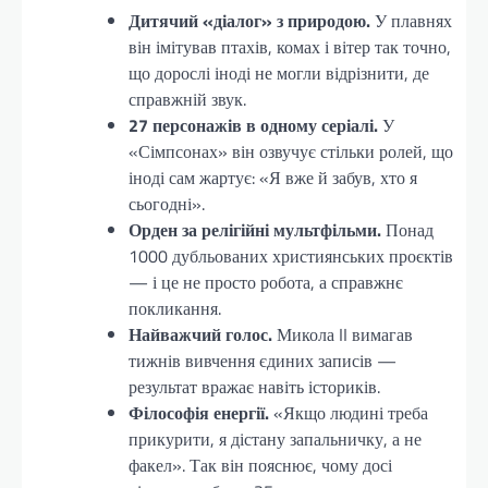
Дитячий «діалог» з природою.
У плавнях
він імітував птахів, комах і вітер так точно,
що дорослі іноді не могли відрізнити, де
справжній звук.
27 персонажів в одному серіалі.
У
«Сімпсонах» він озвучує стільки ролей, що
іноді сам жартує: «Я вже й забув, хто я
сьогодні».
Орден за релігійні мультфільми.
Понад
1000 дубльованих християнських проєктів
— і це не просто робота, а справжнє
покликання.
Найважчий голос.
Микола II вимагав
тижнів вивчення єдиних записів —
результат вражає навіть істориків.
Філософія енергії.
«Якщо людині треба
прикурити, я дістану запальничку, а не
факел». Так він пояснює, чому досі