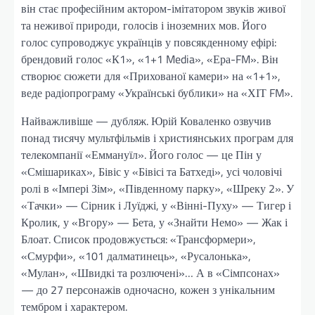
він стає професійним актором-імітатором звуків живої
та неживої природи, голосів і іноземних мов. Його
голос супроводжує українців у повсякденному ефірі:
брендовий голос «К1», «1+1 Media», «Ера-FM». Він
створює сюжети для «Прихованої камери» на «1+1»,
веде радіопрограму «Українські бублики» на «ХІТ FM».
Найважливіше — дубляж. Юрій Коваленко озвучив
понад тисячу мультфільмів і християнських програм для
телекомпанії «Еммануїл». Його голос — це Пін у
«Смішариках», Бівіс у «Бівісі та Батхеді», усі чоловічі
ролі в «Імпері Зім», «Південному парку», «Шреку 2». У
«Тачки» — Сірник і Луїджі, у «Вінні-Пуху» — Тигер і
Кролик, у «Вгору» — Бета, у «Знайти Немо» — Жак і
Блоат. Список продовжується: «Трансформери»,
«Смурфи», «101 далматинець», «Русалонька»,
«Мулан», «Швидкі та розлючені»… А в «Сімпсонах»
— до 27 персонажів одночасно, кожен з унікальним
тембром і характером.