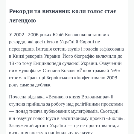
Рекорди та визнання: коли голос стає
легендою
У 2002 і 2006 роках Юрій Коваленко встановив
рекорди, які досі ніхто в Україні й Європі не
перевершив. Імітація сотень звуків і голосів зафіксована
в Книзі рекордів України. Його біографію включили до
13-го тому Енциклопедії сучасної України. Озвучений
ним мультфільм Степана Коваля «Йшов трамвай №9»
отримав Гран-прі Берлінського кінофестивалю 2003
року саме за дубляж.
Почесна відзнака «Великого князя Володимира» II
ступеня прийшла за роботу над релігійними проєктами
— понад тисяча дубльованих мультфільмів. Сьогодні
він озвучує голос Ісуса в масштабному проєкті «Біблія».
Заслужений артист України — це не просто звання, а
визнання внеску в національну культуру.