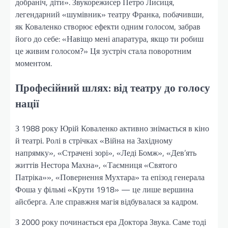
добраніч, діти». Звукорежисер Петро Лисиця,
легендарний «шумівник» театру Франка, побачивши,
як Коваленко створює ефекти одним голосом, забрав
його до себе: «Навіщо мені апаратура, якщо ти робиш
це живим голосом?» Ця зустріч стала поворотним
моментом.
Професійний шлях: від театру до голосу
нації
З 1988 року Юрій Коваленко активно знімається в кіно
й театрі. Ролі в стрічках «Війна на Західному
напрямку», «Страчені зорі», «Леді Бомж», «Дев’ять
життів Нестора Махна», «Таємниця «Святого
Патріка»», «Повернення Мухтара» та епізод генерала
Фоша у фільмі «Крути 1918» — це лише вершина
айсберга. Але справжня магія відбувалася за кадром.
З 2000 року починається ера Доктора Звука. Саме тоді