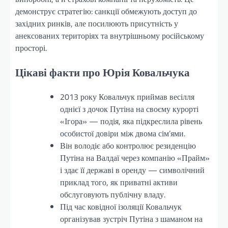
демонструє стратегію: санкції обмежують доступ до
західних ринків, але посилюють присутність у
анексованих територіях та внутрішньому російському
просторі.
Цікаві факти про Юрія Ковальчука
2013 року Ковальчук приймав весілля
однієї з дочок Путіна на своєму курорті
«Ігора» — подія, яка підкреслила рівень
особистої довіри між двома сім’ями.
Він володіє або контролює резиденцію
Путіна на Валдаї через компанію «Прайм»
і здає її державі в оренду — символічний
приклад того, як приватні активи
обслуговують публічну владу.
Під час ковідної ізоляції Ковальчук
організував зустріч Путіна з шаманом на