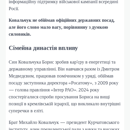
інформаційну підтримку військової кампанії всередині
Росії.
Ковальчук не обіймав офіційних державних посад,
але його слово мало вагу, порівнянну з думкою
силовиків.
Сімейна династія впливу
Син Ковальчука Борис зробив кар’єру в енергетиці та
державному управлінні. Він навчався разом із Дмитром
Медведєвим, працював помічником у уряді, обіймав
посаду заступника директора «Росатому», з 2009 року
— голова правління «Інтер РАО». 2024 року
спостерігалися спроби просування Бориса на вищі
позиції в кремлівській ієрархії, що викликало внутрішні
суперечки в еліті.
Брат Михайло Ковальчук — президент Курчатовського
інституту, член президентської ради з науки та високих