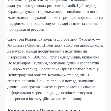
адаптувалася до нових ринкових реалій. Цей період
характеризувався стрімким перерозподілом власності,
коли колишні науковці та інженери перетворювалися на
підприємців, використовуючи старі зв’язки та знання
про державні ресурси.
Саме тоді Ковальчук зблизився з братами Фурсенко —
Андрієм та Сергієм. Ці контакти відкрили двері до кола,
де наукові амбіції поєднувалися з політичними
інтересами. У 1996 році група однодумців, включно з
Володимиром Путіним, заснувала дачний кооператив
«Озеро» у селищі Соловиовка Приозерського району
Ленінградської області. Ковальчук став одним із
співзасновників. Цей, на перший погляд, звичайний
дачний кооператив з часом перетворився на символ
неформальної мережі влади, де особисті стосунки
переросли в інституційні механізми впливу.
Кооператив «Озеро» як основа