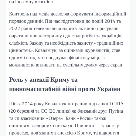
на іноземну власність.
Контроль над медіа дозволяв формувати інформаційний
порядок денний. Під час підготовки до подій 2014 та
2022 років телеканали холдингу активно просували
наративи про «історичну єдність» росіян та українців,
слабкість Заходу та необхідність захисту «традиційних
цінностей». Ковальчук, за оцінками журналістів, став
одним із тих, хто поєднував фінансову міць із
можливістю впливати на суспільну думку через екран.
Роль у анексії Криму та
повномасштабній війні проти України
Після 2014 року Ковальчук потрапив під санкції США
(20 березня) та ЄС (30 липня) як близький друг Путіна
та співзасновник «Озера». Банк «Росія» також
опинився в «чорних списках». Причини — участь у
процесах, пов’язаних з анексією Криму, та відкриття