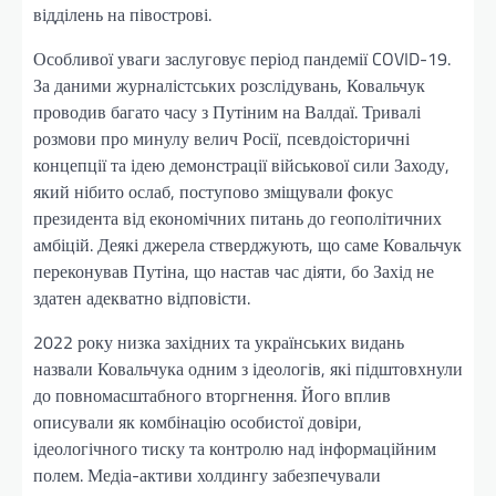
відділень на півострові.
Особливої уваги заслуговує період пандемії COVID-19.
За даними журналістських розслідувань, Ковальчук
проводив багато часу з Путіним на Валдаї. Тривалі
розмови про минулу велич Росії, псевдоісторичні
концепції та ідею демонстрації військової сили Заходу,
який нібито ослаб, поступово зміщували фокус
президента від економічних питань до геополітичних
амбіцій. Деякі джерела стверджують, що саме Ковальчук
переконував Путіна, що настав час діяти, бо Захід не
здатен адекватно відповісти.
2022 року низка західних та українських видань
назвали Ковальчука одним з ідеологів, які підштовхнули
до повномасштабного вторгнення. Його вплив
описували як комбінацію особистої довіри,
ідеологічного тиску та контролю над інформаційним
полем. Медіа-активи холдингу забезпечували