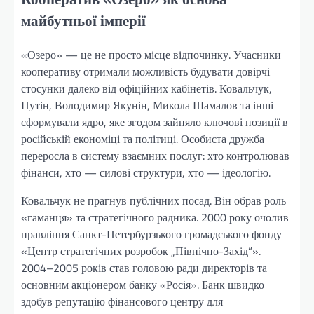
майбутньої імперії
«Озеро» — це не просто місце відпочинку. Учасники
кооперативу отримали можливість будувати довірчі
стосунки далеко від офіційних кабінетів. Ковальчук,
Путін, Володимир Якунін, Микола Шамалов та інші
сформували ядро, яке згодом зайняло ключові позиції в
російській економіці та політиці. Особиста дружба
переросла в систему взаємних послуг: хто контролював
фінанси, хто — силові структури, хто — ідеологію.
Ковальчук не прагнув публічних посад. Він обрав роль
«гаманця» та стратегічного радника. 2000 року очолив
правління Санкт-Петербурзького громадського фонду
«Центр стратегічних розробок „Північно-Захід“».
2004–2005 років став головою ради директорів та
основним акціонером банку «Росія». Банк швидко
здобув репутацію фінансового центру для