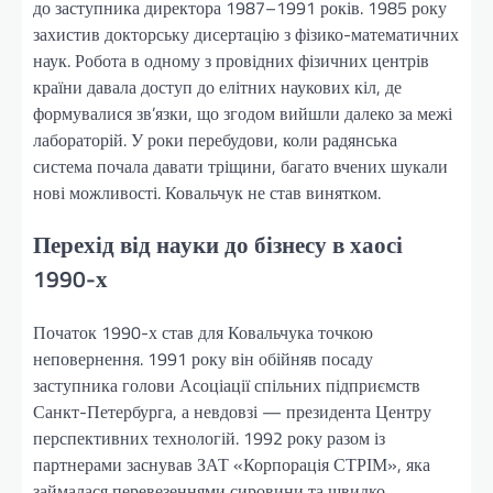
до заступника директора 1987–1991 років. 1985 року
захистив докторську дисертацію з фізико-математичних
наук. Робота в одному з провідних фізичних центрів
країни давала доступ до елітних наукових кіл, де
формувалися зв’язки, що згодом вийшли далеко за межі
лабораторій. У роки перебудови, коли радянська
система почала давати тріщини, багато вчених шукали
нові можливості. Ковальчук не став винятком.
Перехід від науки до бізнесу в хаосі
1990-х
Початок 1990-х став для Ковальчука точкою
неповернення. 1991 року він обійняв посаду
заступника голови Асоціації спільних підприємств
Санкт-Петербурга, а невдовзі — президента Центру
перспективних технологій. 1992 року разом із
партнерами заснував ЗАТ «Корпорація СТРІМ», яка
займалася перевезеннями сировини та швидко