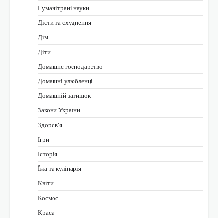
Гуманітрані науки
Дієти та схуднення
Дім
Діти
Домашнє господарство
Домашні улюбленці
Домашній затишок
Закони України
Здоров'я
Ігри
Історія
Їжа та кулінарія
Квіти
Космос
Краса