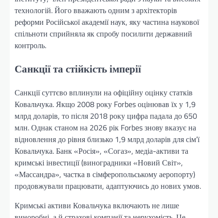
технологій. Його вважають одним з архітекторів
реформи Російської академії наук, яку частина наукової
спільноти сприйняла як спробу посилити державний
контроль.
Санкції та стійкість імперії
Санкції суттєво вплинули на офіційну оцінку статків
Ковальчука. Якщо 2008 року Forbes оцінював їх у 1,9
млрд доларів, то після 2018 року цифра падала до 650
млн. Однак станом на 2026 рік Forbes знову вказує на
відновлення до рівня близько 1,9 млрд доларів для сім’ї
Ковальчука. Банк «Росія», «Согаз», медіа-активи та
кримські інвестиції (виноградники «Новий Світ»,
«Массандра», частка в сімферопольському аеропорту)
продовжували працювати, адаптуючись до нових умов.
Кримські активи Ковальчука включають не лише
виноробні, а й страхові компанії та нерухомість. Це