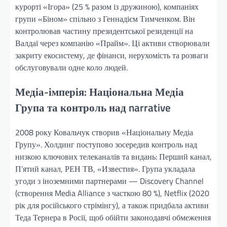
курорті «Ігора» (25 % разом із дружиною), компаніях
групи «Біном» спільно з Геннадієм Тимченком. Він
контролював частину президентської резиденції на
Валдаї через компанію «Прайм». Ці активи створювали
закриту екосистему, де фінанси, нерухомість та розваги
обслуговували одне коло людей.
Медіа-імперія: Національна Медіа
Група та контроль над narrative
2008 року Ковальчук створив «Національну Медіа
Групу». Холдинг поступово зосередив контроль над
низкою ключових телеканалів та видань: Перший канал,
П’ятий канал, РЕН ТВ, «Известия». Група укладала
угоди з іноземними партнерами — Discovery Channel
(створення Media Alliance з часткою 80 %), Netflix (2020
рік для російського стрімінгу), а також придбала активи
Теда Тернера в Росії, щоб обійти законодавчі обмеження