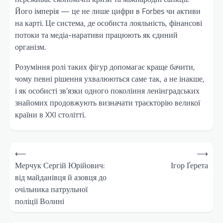
Його імперія — це не лише цифри в Forbes чи активи
на карті. Це система, де особиста лояльність, фінансові
потоки та медіа-наративи працюють як єдиний
організм.
Розуміння ролі таких фігур допомагає краще бачити,
чому певні рішення ухвалюються саме так, а не інакше,
і як особисті зв’язки одного покоління ленінградських
знайомих продовжують визначати траєкторію великої
країни в XXI столітті.
Навігація
⟵
⟶
записів
Мерчук Сергій Юрійович:
Ігор Ґерета
від майданівця й азовця до
очільника патрульної
поліції Волині