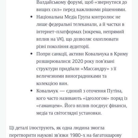
Валдайському форумі, щоб «звернутися до
вищих сил» перед важливими рішеннями.
Національна Медіа Група контролює не
лише федеральні телеканали, а й частки в
інтернет-платформах (зокрема, непрямий
вплив на VK), що дозволяє охоплювати
різні покоління аудиторії.
Попри санкції, активи Ковальчука в Криму
розширювалися: 2020 року пов’язані
структури придбали «Массандру» з її
величезними виноградниками та
колекцією вин.
Ковальчук — єдиний з оточення Путіна,
кого часто називають «ідеологом» поряд із
«гаманцем». Його вплив поєднує фінанси,
медіа та світоглядні установки.
Ці деталі ілюструють, як одна людина змогла
перетворити наукові зв’язки 1980-х на багатошарову