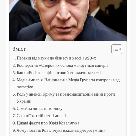
Зміст
Перехід від науки до бізнесу в хаосі 1990-х
Кооператив «Озеро» як основа майбутньої імперії
Банк «Росія» — фінансовий стрижень мережі
Медіа-імперія: Національна Медіа Група та контроль над
narrative
Роль у анексії Криму та повномасштабній війні проти
України
Сімейна династія впливу
Санкції та стійкість імперії
Цікаві факти про Юрія Ковальчука
Чому постать Ковальчука важлива для розуміння