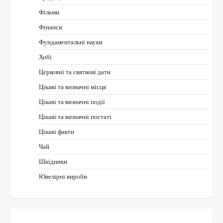
Фільми
Фінанси
Фундаментальні науки
Хобі
Церковні та святкові дати
Цікаві та визначні місця
Цікаві та визначні події
Цікаві та визначні постаті
Цікаві факти
Чай
Шкідники
Ювелірні вироби