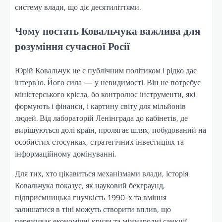
систему влади, що діє десятиліттями.
Чому постать Ковальчука важлива для
розуміння сучасної Росії
Юрій Ковальчук не є публічним політиком і рідко дає
інтерв’ю. Його сила — у невидимості. Він не потребує
міністерського крісла, бо контролює інструменти, які
формують і фінанси, і картину світу для мільйонів
людей. Від лабораторій Ленінграда до кабінетів, де
вирішуються долі країн, пролягає шлях, побудований на
особистих стосунках, стратегічних інвестиціях та
інформаційному домінуванні.
Для тих, хто цікавиться механізмами влади, історія
Ковальчука показує, як науковий бекграунд,
підприємницька гнучкість 1990-х та вміння
залишатися в тіні можуть створити вплив, що
переживає економічні кризи та міжнародні санкції.