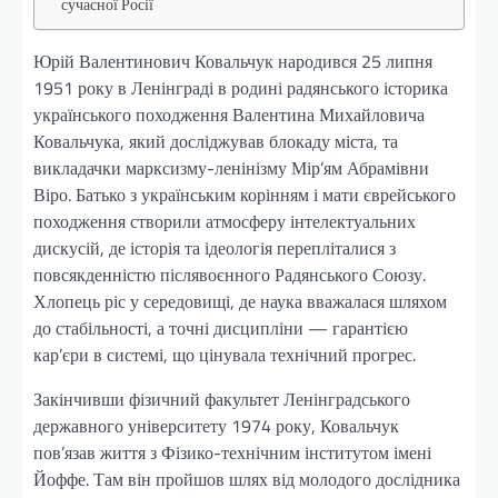
сучасної Росії
Юрій Валентинович Ковальчук народився 25 липня
1951 року в Ленінграді в родині радянського історика
українського походження Валентина Михайловича
Ковальчука, який досліджував блокаду міста, та
викладачки марксизму-ленінізму Мір’ям Абрамівни
Віро. Батько з українським корінням і мати єврейського
походження створили атмосферу інтелектуальних
дискусій, де історія та ідеологія перепліталися з
повсякденністю післявоєнного Радянського Союзу.
Хлопець ріс у середовищі, де наука вважалася шляхом
до стабільності, а точні дисципліни — гарантією
кар’єри в системі, що цінувала технічний прогрес.
Закінчивши фізичний факультет Ленінградського
державного університету 1974 року, Ковальчук
пов’язав життя з Фізико-технічним інститутом імені
Йоффе. Там він пройшов шлях від молодого дослідника