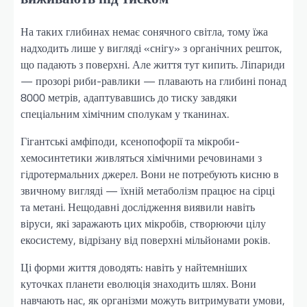
На таких глибинах немає сонячного світла, тому їжа
надходить лише у вигляді «снігу» з органічних решток,
що падають з поверхні. Але життя тут кипить. Ліпариди
— прозорі риби-равлики — плавають на глибині понад
8000 метрів, адаптувавшись до тиску завдяки
спеціальним хімічним сполукам у тканинах.
Гігантські амфіподи, ксенопофорії та мікроби-
хемосинтетики живляться хімічними речовинами з
гідротермальних джерел. Вони не потребують кисню в
звичному вигляді — їхній метаболізм працює на сірці
та метані. Нещодавні дослідження виявили навіть
віруси, які заражають цих мікробів, створюючи цілу
екосистему, відрізану від поверхні мільйонами років.
Ці форми життя доводять: навіть у найтемніших
куточках планети еволюція знаходить шлях. Вони
навчають нас, як організми можуть витримувати умови,