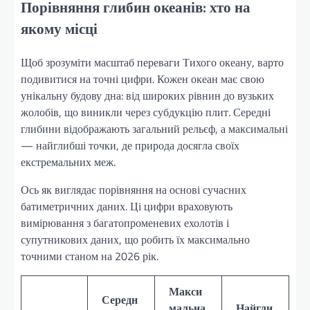
Порівняння глибин океанів: хто на
якому місці
Щоб зрозуміти масштаб переваги Тихого океану, варто
подивитися на точні цифри. Кожен океан має свою
унікальну будову дна: від широких рівнин до вузьких
жолобів, що виникли через субдукцію плит. Середні
глибини відображають загальний рельєф, а максимальні
— найглибші точки, де природа досягла своїх
екстремальних меж.
Ось як виглядає порівняння на основі сучасних
батиметричних даних. Ці цифри враховують
вимірювання з багатопроменевих ехолотів і
супутникових даних, що робить їх максимально
точними станом на 2026 рік.
Макси
Середн
мальна
Найгли