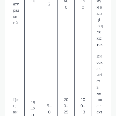
10
40
15
му
ату
2
0
0
м к
рал
аль
ьн
ці
ий
ю д
ля
кіс
ток
Ви
сок
а с
иті
ст
ь,
ме
Гре
20
10
нш
15
ць
5–
0–
0–
е л
–2
ки
8
25
13
акт
0