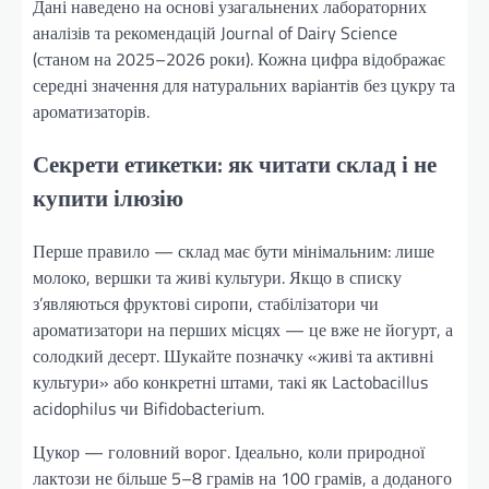
Дані наведено на основі узагальнених лабораторних
аналізів та рекомендацій Journal of Dairy Science
(станом на 2025–2026 роки). Кожна цифра відображає
середні значення для натуральних варіантів без цукру та
ароматизаторів.
Секрети етикетки: як читати склад і не
купити ілюзію
Перше правило — склад має бути мінімальним: лише
молоко, вершки та живі культури. Якщо в списку
з’являються фруктові сиропи, стабілізатори чи
ароматизатори на перших місцях — це вже не йогурт, а
солодкий десерт. Шукайте позначку «живі та активні
культури» або конкретні штами, такі як Lactobacillus
acidophilus чи Bifidobacterium.
Цукор — головний ворог. Ідеально, коли природної
лактози не більше 5–8 грамів на 100 грамів, а доданого