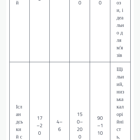
й
0
0
оз
и, і
деа
льн
о д
ля
м’я
зів
Щі
льн
ий,
низ
ька
Ісл
кал
ан
15
орі
17
90
дсь
4–
0–
йні
–2
–1
ки
6
20
ст
0
10
й с
0
ь,