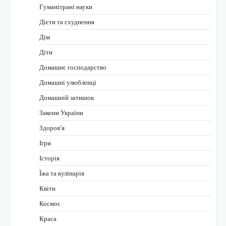
Гуманітрані науки
Дієти та схуднення
Дім
Діти
Домашнє господарство
Домашні улюбленці
Домашній затишок
Закони України
Здоров'я
Ігри
Історія
Їжа та кулінарія
Квіти
Космос
Краса