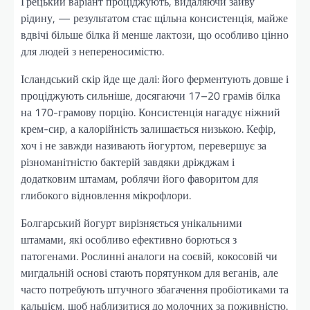
Грецький варіант проціджують, видаляючи зайву
рідину, — результатом стає щільна консистенція, майже
вдвічі більше білка й менше лактози, що особливо цінно
для людей з непереносимістю.
Ісландський скір йде ще далі: його ферментують довше і
проціджують сильніше, досягаючи 17–20 грамів білка
на 170-грамову порцію. Консистенція нагадує ніжний
крем-сир, а калорійність залишається низькою. Кефір,
хоч і не завжди називають йогуртом, перевершує за
різноманітністю бактерій завдяки дріжджам і
додатковим штамам, роблячи його фаворитом для
глибокого відновлення мікрофлори.
Болгарський йогурт вирізняється унікальними
штамами, які особливо ефективно борються з
патогенами. Рослинні аналоги на соєвій, кокосовій чи
мигдальній основі стають порятунком для веганів, але
часто потребують штучного збагачення пробіотиками та
кальцієм, щоб наблизитися до молочних за поживністю.