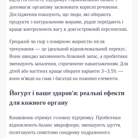
допомагає організму засвоювати корисні речовини.
Дослідження показують, що люди, які обирають
продукти з натуральними жирами, рідше переїдають і
краще контролюють вагу в довгостроковій перспективі.
Грецький чи скір з помірною жирністю після
тренування — це ідеальний відновлювальний перекус.
Вони швидко заповнюють білковий запас, а пробіотики
зменшують запалення, спричинене навантаженням. Для
дітей або вагітних краще обирати варіанти 3–3,5% —
вони м’якші на смак і багатші на поживні елементи.
Йогурт і ваше здоров’я: реальні ефекти
для кожного органу
Кишківник отримує головну підтримку. Пробіотики
відновлюють баланс мікрофлори, зменшують здуття,
полегшують симптоми синдрому подразненого