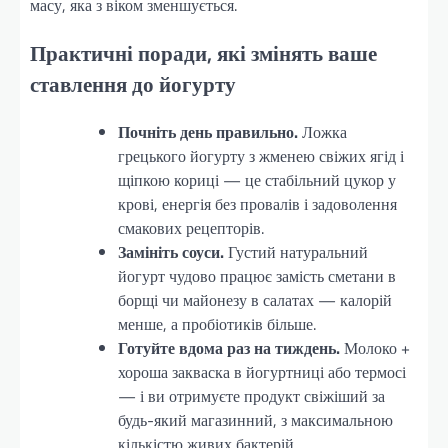
масу, яка з віком зменшується.
Практичні поради, які змінять ваше
ставлення до йогурту
Почніть день правильно.
Ложка
грецького йогурту з жменею свіжих ягід і
щіпкою кориці — це стабільний цукор у
крові, енергія без провалів і задоволення
смакових рецепторів.
Замініть соуси.
Густий натуральний
йогурт чудово працює замість сметани в
борщі чи майонезу в салатах — калорій
менше, а пробіотиків більше.
Готуйте вдома раз на тиждень.
Молоко +
хороша закваска в йогуртниці або термосі
— і ви отримуєте продукт свіжіший за
будь-який магазинний, з максимальною
кількістю живих бактерій.