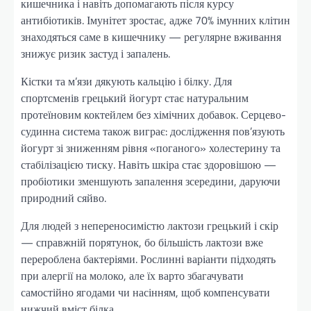
кишечника і навіть допомагають після курсу
антибіотиків. Імунітет зростає, адже 70% імунних клітин
знаходяться саме в кишечнику — регулярне вживання
знижує ризик застуд і запалень.
Кістки та м’язи дякують кальцію і білку. Для
спортсменів грецький йогурт стає натуральним
протеїновим коктейлем без хімічних добавок. Серцево-
судинна система також виграє: дослідження пов’язують
йогурт зі зниженням рівня «поганого» холестерину та
стабілізацією тиску. Навіть шкіра стає здоровішою —
пробіотики зменшують запалення зсередини, даруючи
природний сяйво.
Для людей з непереносимістю лактози грецький і скір
— справжній порятунок, бо більшість лактози вже
перероблена бактеріями. Рослинні варіанти підходять
при алергії на молоко, але їх варто збагачувати
самостійно ягодами чи насінням, щоб компенсувати
нижчий вміст білка.