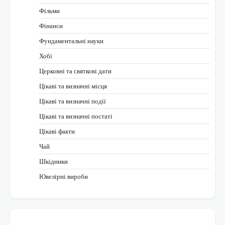
Фільми
Фінанси
Фундаментальні науки
Хобі
Церковні та святкові дати
Цікаві та визначні місця
Цікаві та визначні події
Цікаві та визначні постаті
Цікаві факти
Чай
Шкідники
Ювелірні вироби