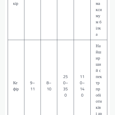
кір
ма
кси
му
м б
ілк
а
На
йш
ир
ши
й с
25
11
пек
Ке
9–
8–
0–
0–
тр
фір
11
10
35
14
пр
0
0
обі
оти
ків
і др