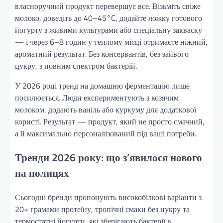
власноручний продукт перевершує все. Візьміть свіже
молоко, доведіть до 40–45°C, додайте ложку готового
йогурту з живими культурами або спеціальну закваску
— і через 6–8 годин у теплому місці отримаєте ніжний,
ароматний результат. Без консервантів, без зайвого
цукру, з повним спектром бактерій.
У 2026 році тренд на домашню ферментацію лише
посилюється. Люди експериментують з козячим
молоком, додають ваніль або куркуму для додаткової
користі. Результат — продукт, який не просто смачний,
а й максимально персоналізований під ваші потреби.
Тренди 2026 року: що з’явилося нового
на полицях
Сьогодні бренди пропонують високобілкові варіанти з
20+ грамами протеїну, тропічні смаки без цукру та
термостатні йогурти, які зберігають бактерії в